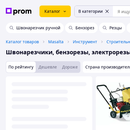
Каталог
В категории
Швонарезчик ручной
Бензорез
Резцы
Каталог товаров
Masalta
Инструмент
Строитель
Швонарезчики, бензорезы, электрорез
По рейтингу
Дешевле
Дороже
Страна производител