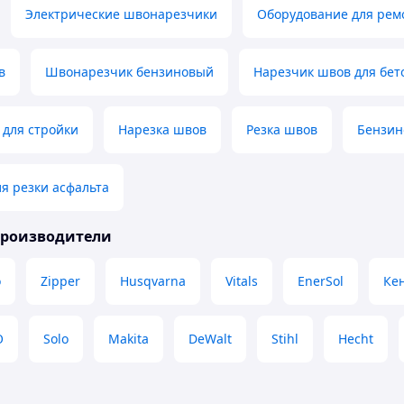
Электрические швонарезчики
Оборудование для рем
в
Швонарезчик бензиновый
Нарезчик швов для бет
 для стройки
Нарезка швов
Резка швов
Бензин
я резки асфальта
производители
o
Zipper
Husqvarna
Vitals
EnerSol
Ке
O
Solo
Makita
DeWalt
Stihl
Hecht