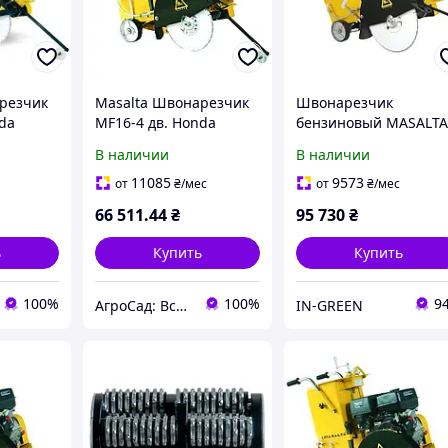
резчик
Masalta Швонарезчик
Швонарезчик
da
MF16-4 дв. Honda
бензиновый MASALT
руг
GX390 13к.с., круг
MF20-4
В наличии
В наличии
 в
400мм (не идет в
комлекте)
11085
9573
от
₴
/мес
от
₴
/мес
66 511
.44
₴
95 730
₴
ь
Купить
Купить
100%
100%
9
АгроСад: Всё для дома, сада, огорода, спорттовары
IN-GREEN