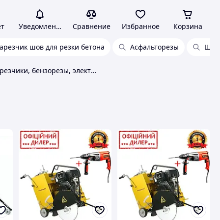
ет
Уведомления
Сравнение
Избранное
Корзина
арезчик шов для резки бетона
Асфальторезы
Шво
Швонарезчики, бензорезы, электрорезы Masalta