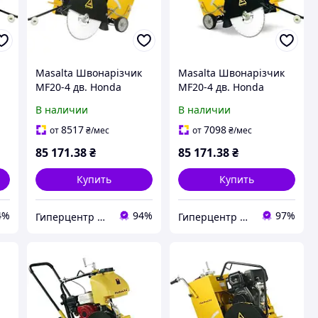
Masalta Швонарізчик
Masalta Швонарізчик
A
MF20-4 дв. Honda
MF20-4 дв. Honda
GX390, 13к.с., круг
GX390, 13к.с., круг
В наличии
В наличии
500мм (не йде у
500мм (не йде у
комлекті)
комлекті)
8517
7098
от
₴
/мес
от
₴
/мес
85 171
.38
₴
85 171
.38
₴
Купить
Купить
4%
94%
97%
Гиперцентр Киев — профессиональное оборудование для ресторанов, магазинов и складов
Гиперцентр Одесса - электроинструмент, такелаж, торговое оборудование