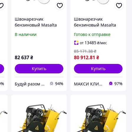
Швонарезчик
Швонарезчик
бензиновый Masalta
бензиновый Masalta
MF20-4
MF20-4
В наличии
Готово к отправке
13485
от
₴
/мес
85 171
.38
₴
82 637
₴
80 912
.81
₴
Купить
Купить
0%
94%
97%
Будуй разом з нами
МАКСИ КЛИМАТ