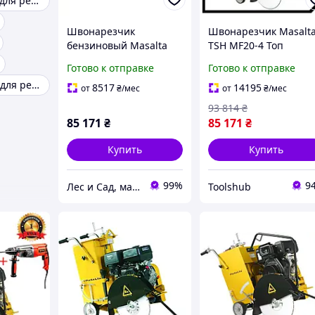
Нарезчик шов для резки бетона
Швонарезчик
Швонарезчик Masalt
бензиновый Masalta
TSH MF20-4 Топ
MF20-4
3776563
Готово к отправке
Готово к отправке
Оборудование для резки бетона
8517
14195
от
₴
/мес
от
₴
/мес
93 814
₴
85 171
₴
85 171
₴
Купить
Купить
99%
9
Лес и Сад, магазин инструментов и садово-парковой техники
Toolshub