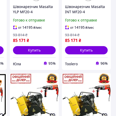
Швонарезчик Masalta
Швонарезчик Masalta
YLP MF20-4
INT MF20-4
Готово к отправке
Готово к отправке
14195
14195
от
₴
/мес
от
₴
/мес
93 814
₴
93 814
₴
85 171
₴
85 171
₴
Купить
Купить
8%
95%
96%
Юла
Toolero