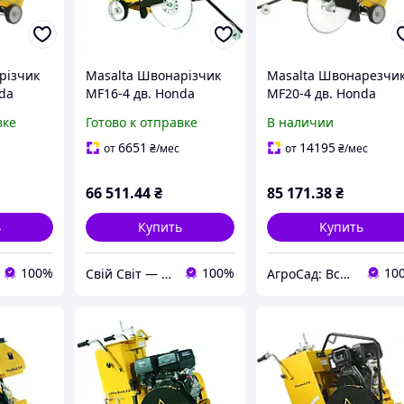
різчик
Masalta Швонарізчик
Masalta Швонарезчи
da
MF16-4 дв. Honda
MF20-4 дв. Honda
руг
GX390 13к.с., круг
GX390, 13к.с., круг
вке
Готово к отправке
В наличии
у
400мм (не йде у
500мм
комлекті)
6651
14195
от
₴
/мес
от
₴
/мес
66 511
.44
₴
85 171
.38
₴
ь
Купить
Купить
100%
100%
10
Свій Світ — Дом • Дача • Декор
АгроСад: Всё для дома, сада, огорода, спорттовары