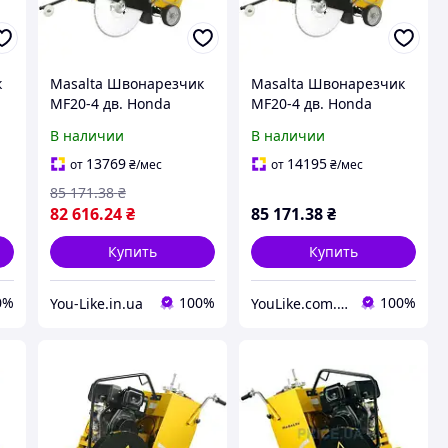
к
Masalta Швонарезчик
Masalta Швонарезчик
MF20-4 дв. Honda
MF20-4 дв. Honda
GX390, 13к.с., круг
GX390, 13к.с., круг
В наличии
В наличии
500мм (не идет в
500мм (не идет в
комлекте)
комлекте)
13769
14195
от
₴
/мес
от
₴
/мес
85 171
.38
₴
82 616
.24
₴
85 171
.38
₴
Купить
Купить
0%
100%
100%
You-Like.in.ua
YouLike.com.ua