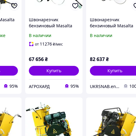
asalta
Швонарезчик
Швонарезчик
бензиновый Masalta
бензиновый Masalta
MF16-4
MF20-4
вке
В наличии
В наличии
11276
от
₴
/мес
67 656
₴
82 637
₴
ь
Купить
Купить
95%
95%
10
АГРОХАРД
UKRSNAB.energo