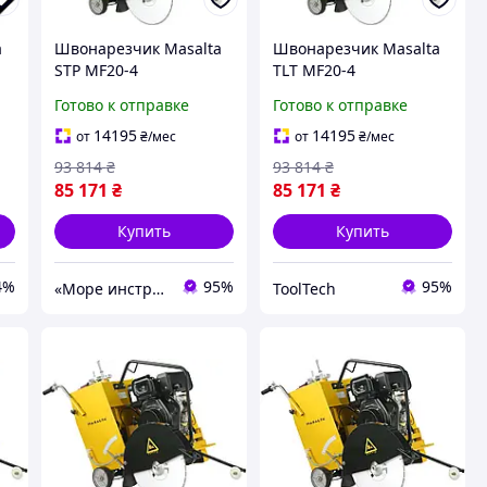
a
Швонарезчик Masalta
Швонарезчик Masalta
STP MF20-4
TLT MF20-4
Готово к отправке
Готово к отправке
14195
14195
от
₴
/мес
от
₴
/мес
93 814
₴
93 814
₴
85 171
₴
85 171
₴
Купить
Купить
4%
95%
95%
«Море инструментов»
ToolTech