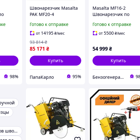
Швонарезчик Masalta
Masalta MF16-2
по
PAK MF20-4
Швонарезчик по
ону.
асфальту и бетону
вке
Готово к отправке
Готово к отправке
 см.
Глубина реза 14 см.
in
Диск 400 мм
14195
5500
от
₴
/мес
от
₴
/мес
93 814
₴
85 171
₴
54 999
₴
ь
Купить
Купить
98%
95%
9
ПапаКарло
Бензогенератор
ручной
езцы
Нарезчики швов швонарезчики