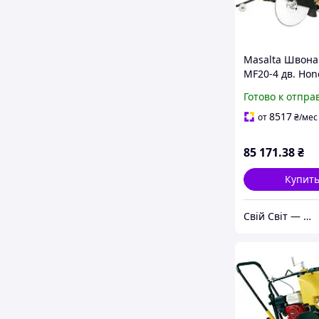
Masalta Швона
MF20-4 дв. Hon
GX390, 13к.с., к
Готово к отпра
500мм (не йде 
комлекті)
8517
от
₴
/мес
85 171
.38
₴
Купит
Свій Світ — Дом • Дача • Декор