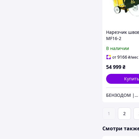
Нарезчик швов
MF16-2
В наличии
9166
от
₴
/мес
54 999
₴
Купит
БЕНЗОДОМ | садовая техника и электроинструмент
1
2
Смотри такж