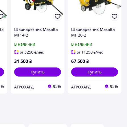
ta
Швонарезчик Masalta
Швонарезчик Masalta
MF14-2
MF 20-2
В наличии
В наличии
5250
11250
от
₴
/мес
от
₴
/мес
31 500
₴
67 500
₴
Купить
Купить
5%
95%
95%
АГРОХАРД
АГРОХАРД