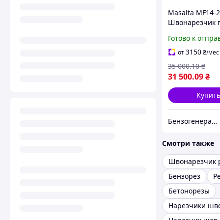
Masalta MF14-2
Швонарезчик 
асфальту и бет
Готово к отпра
Глубина реза 9
Двигатель Lonc
3150
от
₴
/мес
35 000
.10
₴
31 500
.09
₴
Купит
Бензогенератор
Смотри также
Швонарезчик 
Бензорез
Р
Бетонорезы