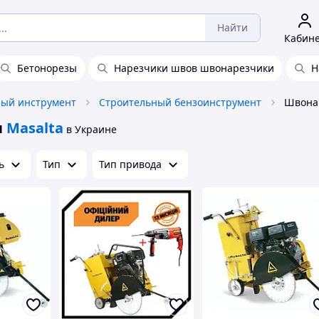
Найти
Кабин
Бетонорезы
Нарезчики швов швонарезчики
Н
ный инструмент
Строительный бензоинструмент
ы
Masalta
в Украине
ь
Тип
Тип привода