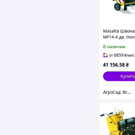
Masalta Швона
MF14-4 дв. Hon
GX200 5,5к.с., к
В наличии
350мм (не идет
комплекте)
6859
от
₴
/мес
41 156
.58
₴
Купит
АгроСад: Всё для дома, сада, огорода, спорттовары