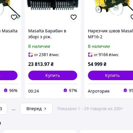
 Masalta
Masalta Барабан в
Нарезчик швов Masal
зборі з ріж.
MF16-2
елементами (для
В наличии
В наличии
фрезерної машини
MC8-4)
2381
9166
от
₴
/мес
от
₴
/мес
23 813
.97
₴
54 999
₴
ь
Купить
Купить
96%
97%
9
00:24
Агротория
3
...
Вперед
Показано 1 - 29 товаров из 200+
е