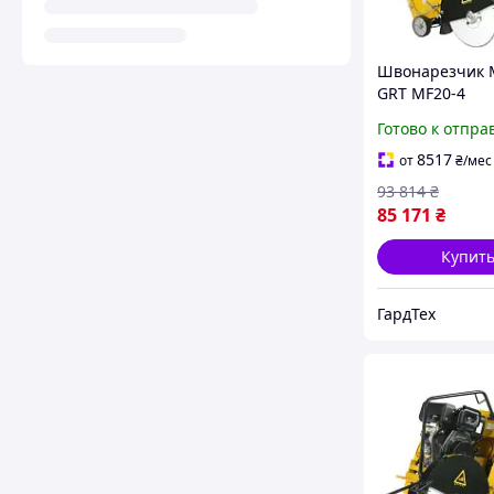
Швонарезчик M
GRT MF20-4
Готово к отпра
8517
от
₴
/мес
93 814
₴
85 171
₴
Купит
ГардТех