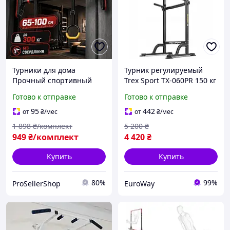
Турники для дома
Турник регулируемый
Прочный спортивный
Trex Sport TX-060PR 150 кг
Простой турник для дома
Спортивный турник для
Готово к отправке
Готово к отправке
Турник-комплекс для
дома
подтягиваний и качели
Многофункциональный
95
442
от
₴
/мес
от
₴
/мес
турник для дома
1 898
₴/комплект
5 200
₴
949
₴/комплект
4 420
₴
Купить
Купить
80%
99%
ProSellerShop
EuroWay