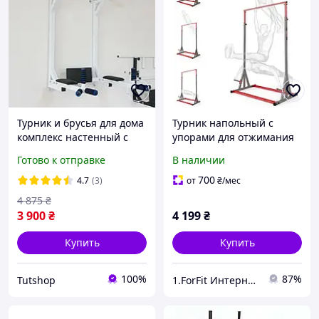
Турник и брусья для дома
Турник напольный с
комплекс настенный с
упорами для отжимания
подъемными брусьями
регулируемый MC -017
Готово к отправке
В наличии
турником и прессом
для дома и спортзала с
турники и брусья, белый
нагрузкой до 160 кг
700
4.7
(3)
от
₴
/мес
4 875
₴
3 900
₴
4 199
₴
Купить
Купить
100%
87%
Tutshop
1.ForFit Интернет-магазин спортивных товаров