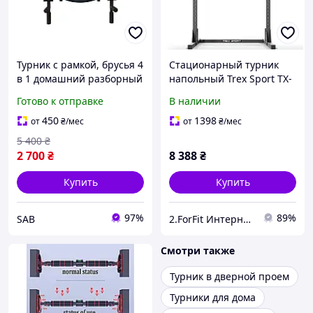
Турник с рамкой, брусья 4
Стационарный турник
в 1 домашний разборный
напольный Trex Sport TX-
настенный (на стену) для
100PR для силовых
Готово к отправке
В наличии
дома и офиса
упражнений, фитнеса,
дома, спортзала и
450
1398
от
₴
/мес
от
₴
/мес
регулярных тренировок
5 400
₴
2 700
₴
8 388
₴
Купить
Купить
97%
89%
SAB
2.ForFit Интернет-магазин спортивных товаров
Смотри также
Турник в дверной проем
Турники для дома