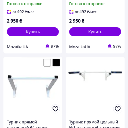
петлями TRX для дома и
петлями Черного цвета
Готово к отправке
Готово к отправке
воркаута
для дома и воркаута
492
492
от
₴
/мес
от
₴
/мес
2 950
₴
2 950
₴
Купить
Купить
97%
97%
MozaikaUA
MozaikaUA
Турник прямой
Турник прямой цельный
настенный 64 см для
№1 настенный с мягкими