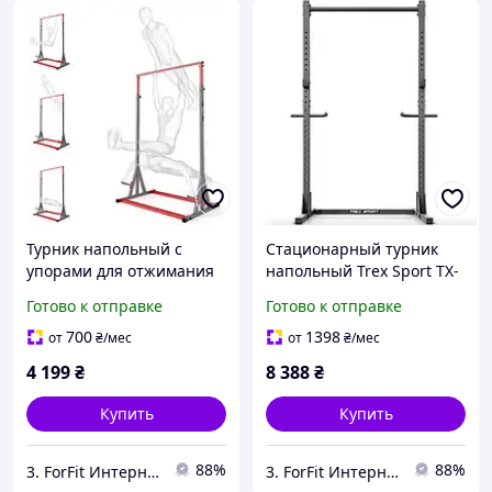
Турник напольный с
Стационарный турник
упорами для отжимания
напольный Trex Sport TX-
регулируемый MC -017
100PR для силовых
Готово к отправке
Готово к отправке
для дома и спортзала с
упражнений, фитнеса,
нагрузкой до 160 кг
дома, спортзала и
700
1398
от
₴
/мес
от
₴
/мес
регулярных тренировок
4 199
₴
8 388
₴
Купить
Купить
88%
88%
3. ForFit Интернет-магазин спортивных товаров
3. ForFit Интернет-магазин спортивных товаров