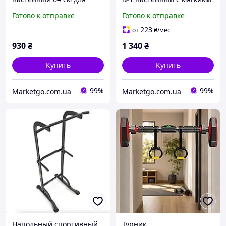
дома спортзала M_2348
ручками для дома
Готово к отправке
Готово к отправке
спортзала M_2453
223
от
₴
/мес
930
₴
1 340
₴
Купить
Купить
99%
99%
Marketgo.com.ua
Marketgo.com.ua
Напольный спортивный
Турник