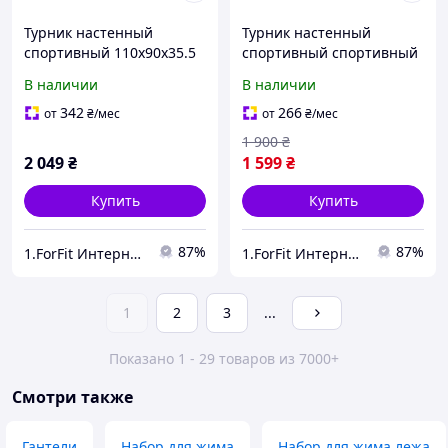
Турник настенный
Турник настенный
спортивный 110x90x35.5
спортивный спортивный
см WCG Elite SE 010 для
WCG Elite SE 030 для дома
В наличии
В наличии
дома и спортзала с
и спортзала с нагрузкой
нагрузкой до 150 кг
до 110 кг
342
266
от
₴
/мес
от
₴
/мес
1 900
₴
2 049
₴
1 599
₴
Купить
Купить
87%
87%
1.ForFit Интернет-магазин спортивных товаров
1.ForFit Интернет-магазин спортивных товаров
1
2
3
...
Показано 1 - 29 товаров из 7000+
Смотри также
Гантели
Набор для жима
Набор для жима лежа