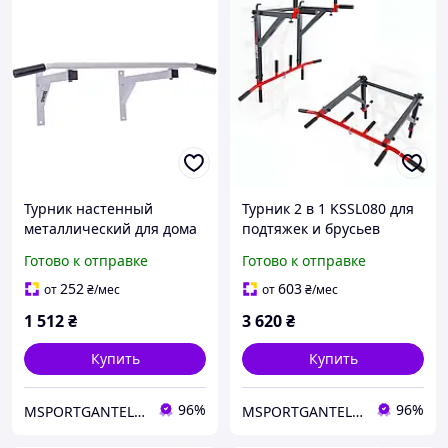
Турник настенный
Турник 2 в 1 KSSL080 для
металлический для дома
подтяжек и брусьев
до 130 кг тренажер для
универсальный
Готово к отправке
Готово к отправке
рук и спины 100 см
тренажер для дома,
компактный и легкий в
252
603
от
₴
/мес
от
₴
/мес
монтаже.
1 512
₴
3 620
₴
Купить
Купить
96%
96%
MSPORTGANTELI - інтернет магазин спортивних товарів
MSPORTGANTELI - інтернет магазин спортивних товарів