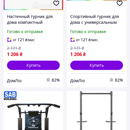
Настенный турник для
Спортивный турник для
дома компактный
дома с универсальным
прочный для
креплением для
Готово к отправке
Готово к отправке
подтягиваний и
подтягиваний и
тренировок верхней
упражнений на пресс
121
121
от
₴
/мес
от
₴
/мес
части тела
2 171
₴
2 171
₴
1 206
₴
1 206
₴
Купить
Купить
82%
82%
ДомЛіо
ДомЛіо