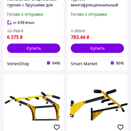
турник с брусьями для
многофункциональный
упражнений на пресс и
для дома с кольцами /
Готово к отправке
Готово к отправке
подтягиваний дома и в
Тренажер для спины, рук
спортзале
и пресса 65-100 см
638
от
₴
/мес
12 750
₴
1 399
₴
6 375
₴
783
.44
₴
Купить
Купить
94%
96%
VortexShop
Smart Market