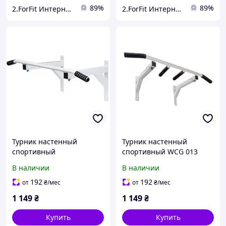
89%
89%
2.ForFit Интернет-магазин спортивных товаров
2.ForFit Интернет-магазин спортивных товаров
Турник настенный
Турник настенный
спортивный
спортивный WCG 013
металлический WCG 008
металлический для дома
В наличии
В наличии
для дома и спортзала с
и спортзала с нагрузкой
нагрузкой до 110 кг
до 120 кг
192
192
от
₴
/мес
от
₴
/мес
1 149
₴
1 149
₴
Купить
Купить