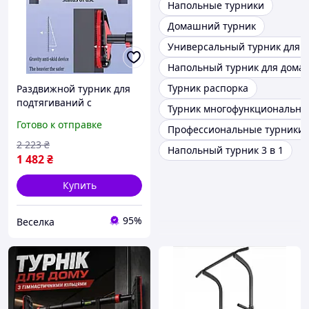
Напольные турники
Домашний турник
Универсальный турник для 
Напольный турник для дома
Турник распорка
Раздвижной турник для
подтягиваний с
Турник многофункциональн
гимнастическими
Готово к отправке
Профессиональные турники
кольцами 100-120 см для
дома и активных игр
2 223
₴
Напольный турник 3 в 1
FLAME
1 482
₴
Купить
95%
Веселка