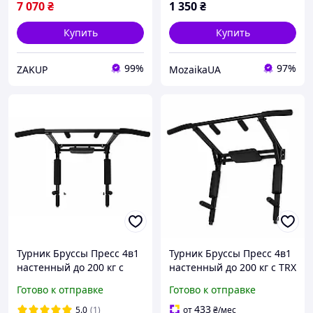
7 070
₴
1 350
₴
Купить
Купить
99%
97%
ZAKUP
MozaikaUA
Турник Бруссы Пресс 4в1
Турник Бруссы Пресс 4в1
настенный до 200 кг с
настенный до 200 кг с TRX
параллельным хватом
петлями и ручками для
Готово к отправке
Готово к отправке
для дома и квартиры
отжиманий для дома
433
5.0
(1)
от
₴
/мес