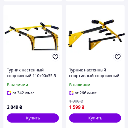
Турник настенный
Турник настенный
спортивный 110x90x35.5
спортивный спортивный
см WCG Elite SE 010 для
WCG Elite SE 030 для дома
В наличии
В наличии
дома и спортзала с
и спортзала с нагрузкой
нагрузкой до 150 кг
до 110 кг
342
266
от
₴
/мес
от
₴
/мес
1 900
₴
2 049
₴
1 599
₴
Купить
Купить