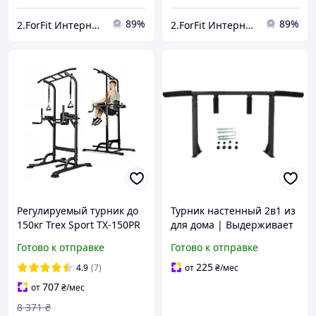
89%
89%
2.ForFit Интернет-магазин спортивных товаров
2.ForFit Интернет-магазин спортивных товаров
Регулируемый турник до
Турник настенный 2в1 из
150кг Trex Sport TX-150PR
для дома | Выдерживает
Силовая станция для
200 кг | узкий и широкий
Готово к отправке
Готово к отправке
дома
хват
225
4.9
(7)
от
₴
/мес
707
от
₴
/мес
8 371
₴