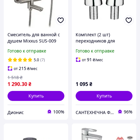
Смеситель для ванной с
Комплект (2 шт)
душем Mixxus SUS-009
переходников для
Euro нержавеющая сталь
установки смесителя в
Готово к отправке
Готово к отправке
акриловую ванную Zerix
LR77 (ZX2637)
91
5.0
(7)
от
₴
/мес
215
от
₴
/мес
1 518
₴
1 290
.30
₴
1 095
₴
Купить
Купить
100%
96%
Дионис
САНТЕХНІЧНА ФОРТЕЦЯ