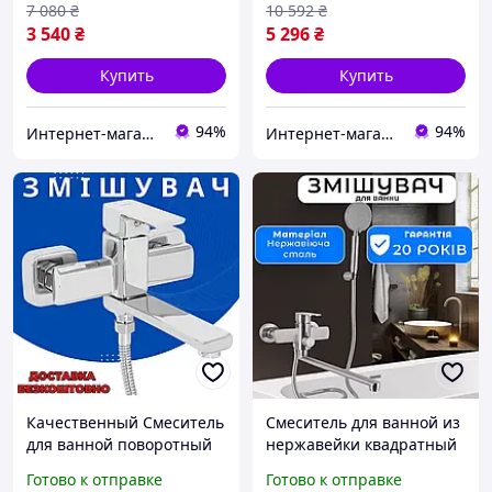
7 080
₴
10 592
₴
3 540
₴
5 296
₴
Купить
Купить
94%
94%
Интернет-магазин Строй Дом
Интернет-магазин Строй Дом
Качественный Смеситель
Смеситель для ванной из
для ванной поворотный
нержавейки квадратный
излив смеситель в
длинный поворотный
Готово к отправке
Готово к отправке
ванную Краны для
излив качественный