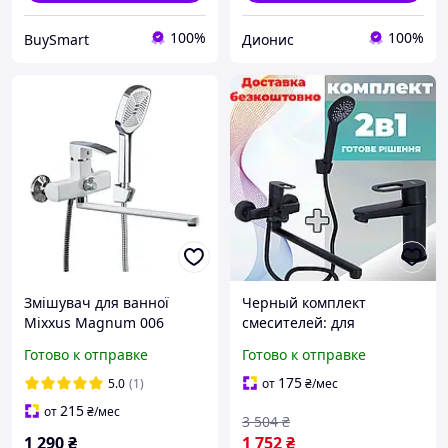
100%
100%
BuySmart
Дионис
Змішувач для ванної
Черный комплект
Mixxus Magnum 006
смесителей: для
(Euro) White-Chrome
умывальника и ванны
Готово к отправке
Готово к отправке
175
5.0
(1)
от
₴
/мес
215
от
₴
/мес
3 504
₴
1 290
₴
1 752
₴