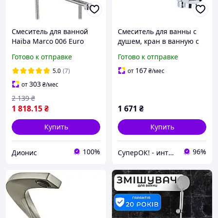
Смеситель для ванной
Смеситель для ванны с
Haiba Marco 006 Euro
душем, кран в ванную с
коротким изливом,
Готово к отправке
Готово к отправке
монолит (шланг 1,5м,
лейка, кронштейн)
167
5.0
(7)
от
₴
/мес
AQUATICA
303
от
₴
/мес
2 139
₴
1 818
.15
₴
1 671
₴
Купить
Купить
100%
96%
Дионис
СуперОК! - интернет-магазин товаров для дома и работы