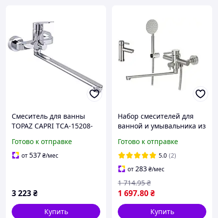
Смеситель для ванны
Набор смесителей для
TOPAZ CAPRI TCA-15208-
ванной и умывальника из
H43 хромированный с
нержавеющей стали
Готово к отправке
Готово к отправке
душевым комплектом для
Mixxus SUS-006+sus-001
установки в ванной
537
от
₴
/мес
5.0
(2)
комнате
283
от
₴
/мес
1 714
.95
₴
3 223
₴
1 697
.80
₴
Купить
Купить