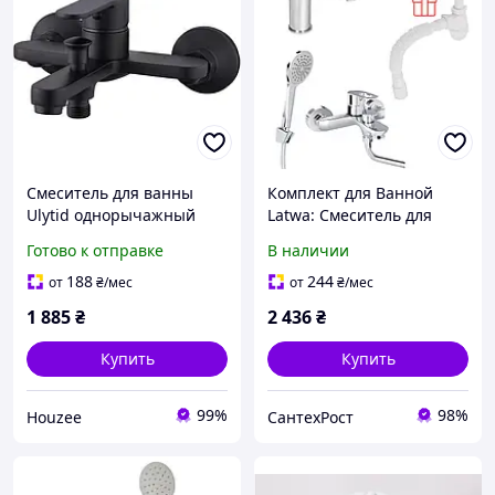
Смеситель для ванны
Комплект для Ванной
Ulytid однорычажный
Latwa: Смеситель для
черный латунный для
раковины
Готово к отправке
В наличии
установки в ванной
LDLAT001CRM45412 +
комнате
Смеситель для Ванной
188
244
от
₴
/мес
от
₴
/мес
LDLAT006CRM45414
1 885
₴
2 436
₴
Купить
Купить
99%
98%
Houzee
СантехРост