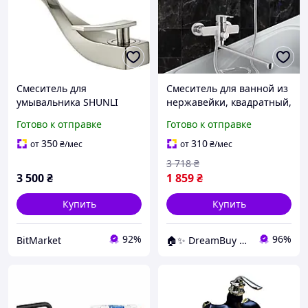
Смеситель для
Смеситель для ванной из
умывальника SHUNLI
нержавейки, квадратный,
латунный однорычажный
длинный поворотный
Готово к отправке
Готово к отправке
кран для раковины в
излив Комплект
ванную Brushed Nickel
Качественный
350
310
от
₴
/мес
от
₴
/мес
3 718
₴
3 500
₴
1 859
₴
Купить
Купить
92%
96%
BitMarket
🏠✨ DreamBuy ✨🏠