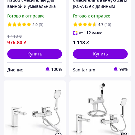
Набор смесителей для
Смеситель в ванную Zerix
ванной и умывальника
JKC-A439 с длинным
Plamix Oscar 006 EURO и
изливом и душем (ZX2925)
Готово к отправке
Готово к отправке
Oscar 001 белый +
душевой набор
5.0
(5)
4.7
(10)
112
от
₴
/мес
1 110
₴
976
.80
₴
1 118
₴
Купить
Купить
100%
99%
Дионис
Sanitarium