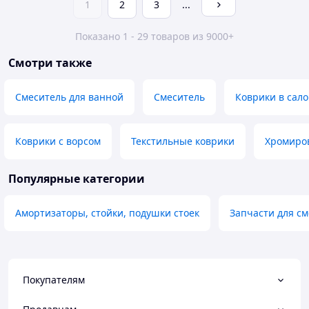
1
2
3
...
Показано 1 - 29 товаров из 9000+
Смотри также
Смеситель для ванной
Смеситель
Коврики в сал
Коврики с ворсом
Текстильные коврики
Хромиров
Популярные категории
Амортизаторы, стойки, подушки стоек
Запчасти для с
Покупателям