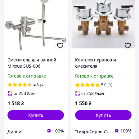
Смеситель для ванной
Комплект кранов и
Mixxus SUS-006
смесителя
нержавейка
переключателя для
Готово к отправке
Готово к отправке
гидромассажной ванны,
джакузи J - 7000
4.8
(4)
5.0
(3)
253
258
от
₴
/мес
от
₴
/мес
1 518
₴
1 550
₴
Купить
Купить
100%
100%
Дионис
"ГидроСервер" интернет-магазин сантехники.