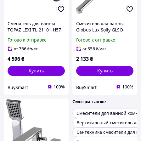
Смеситель для ванны
Смеситель для ванны
TOPAZ LEXI TL-21101-H57-
Globus Lux Solly GLSO-
GB латунный с душевым
0208 латунный душевой
Готово к отправке
Готово к отправке
комплектом для
комплект с ручной
установки в ванной
лейкой для установки в
766
356
от
₴
/мес
от
₴
/мес
комнате
ванной
4 596
₴
2 133
₴
Купить
Купить
100%
100%
BuySmart
BuySmart
Смотри также
Смесители для ванной комн
Вертикальный смеситель дл
Сантехника смесители для в