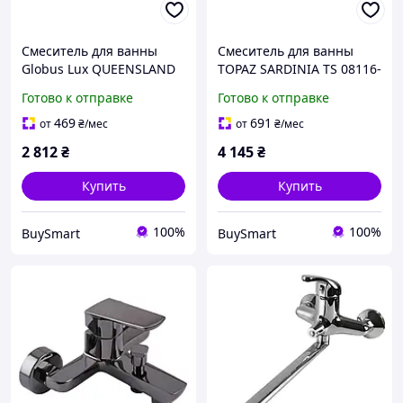
Смеситель для ванны
Смеситель для ванны
Globus Lux QUEENSLAND
TOPAZ SARDINIA TS 08116-
GLQU-0208 латунный с
H19 латунный с душевым
Готово к отправке
Готово к отправке
душевым комплектом для
комплектом для
установки в ванной
установки в ванной
469
691
от
₴
/мес
от
₴
/мес
комнате
комнате
2 812
₴
4 145
₴
Купить
Купить
100%
100%
BuySmart
BuySmart