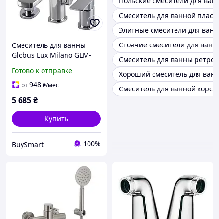
Польские смесители для ван
Смеситель для ванной пласт
Элитные смесители для ван
Стоячие смесители для ванн
Смеситель для ванны
Globus Lux Milano GLM-
Смеситель для ванны ретро 
0109 латунный с
Готово к отправке
Хороший смеситель для ван
душевым комплектом для
установки в ванной
948
от
₴
/мес
Смеситель для ванной корсо
комнате
5 685
₴
Купить
100%
BuySmart