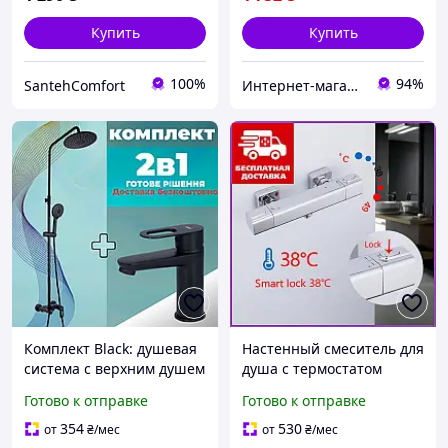
Купить
Купить
100%
94%
SantehComfort
Интернет-магазин Строй Дом
Комплект Black: душевая
Настенный смеситель для
система с верхним душем
душа с термостатом
+ смеситель для
Gappo G2091, Смеситель
Готово к отправке
Готово к отправке
раковины
в ванную комнату
354
530
от
₴
/мес
от
₴
/мес