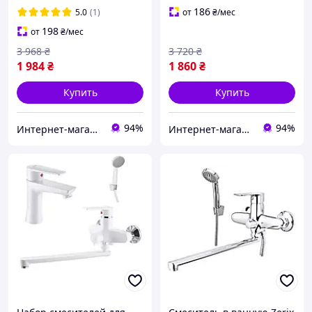
ванной комнаты
комплект лейкой и шланг
186
5.0
(1)
от
₴
/мес
198
от
₴
/мес
3 968
₴
3 720
₴
1 984
₴
1 860
₴
Купить
Купить
94%
94%
Интернет-магазин Строй Дом
Интернет-магазин Строй Дом