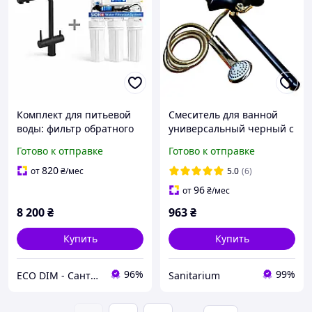
Комплект для питьевой
Смеситель для ванной
воды: фильтр обратного
универсальный черный с
осмоса Sion 5-75 +
золотом Zerix Z22219-6
Готово к отправке
Готово к отправке
смеситель VENTA с
(ZX0466)
подключением осмоса
820
от
₴
/мес
5.0
(6)
96
от
₴
/мес
8 200
₴
963
₴
Купить
Купить
96%
99%
ECO DIM - Сантехника, электро теплый пол и товары для дома
Sanitarium