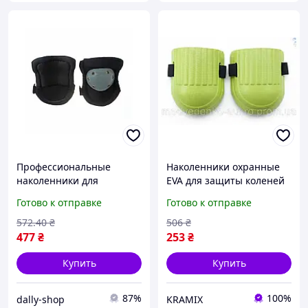
Профессиональные
Наколенники охранные
наколенники для
EVA для защиты коленей
строительства и тактики,
при работе на стройке
Готово к отправке
Готово к отправке
универсальные, 2 шт,
или в спорте
усиленные резиной.
572
.40
₴
506
₴
477
₴
253
₴
Купить
Купить
87%
100%
dally-shop
KRAMIX