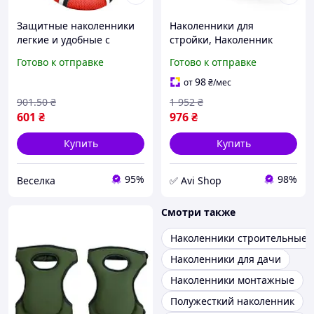
Защитные наколенники
Наколенники для
легкие и удобные с
стройки, Наколенник
регулируемым
жесткий, Наколенники
Готово к отправке
Готово к отправке
креплением для
плитка Germany Parkside
садоводства и
2шт, AVI
98
от
₴
/мес
строительства FLAME
901
.50
₴
1 952
₴
601
₴
976
₴
Купить
Купить
95%
98%
Веселка
✅ Avi Shop
Смотри также
Наколенники строительные
Наколенники для дачи
Наколенники монтажные
Полужесткий наколенник