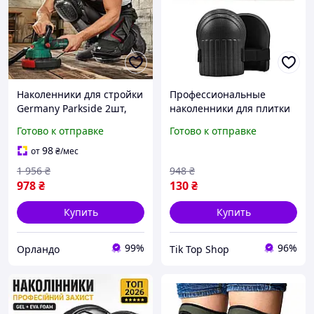
Наколенники для стройки
Профессиональные
Germany Parkside 2шт,
наколенники для плитки
Наколенники для
и строительства. Мягкая
Готово к отправке
Готово к отправке
профессионалов, OLN
EVA пена с липучкой для
комфортной работы на
98
от
₴
/мес
коленях
1 956
₴
948
₴
978
₴
130
₴
Купить
Купить
99%
96%
Орландо
Tik Top Shop