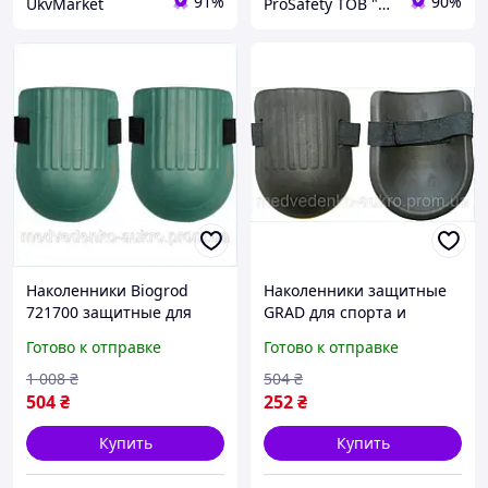
91%
90%
UkvMarket
ProSafety ТОВ "ПРОСАФЕТІ"
Наколенники Biogrod
Наколенники защитные
721700 защитные для
GRAD для спорта и
коленей легкие и
стройки легкие
Готово к отправке
Готово к отправке
удобные для работы на
анатомические с высокой
стройке
степенью защиты
1 008
₴
504
₴
504
₴
252
₴
Купить
Купить