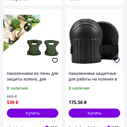
Наколенники из пены для
Наколенники защитные
защиты колена, для
для работы на коленях в
строительства, ремонта,
саду, строительстве и
В наличии
В наличии
огорода
рыболовле KP001 Черный
600
₴
539
₴
175
.56
₴
Купить
Купить