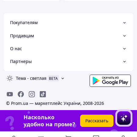
Покупателям
Продавцам
О нас
Партнеры
Тема
-
светлая
BETA
© Prom.ua — маркетплейс України, 2008-2026
Насколько
Рассказать
удобно на проме?