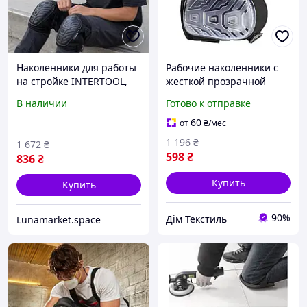
Наколенники для работы
Рабочие наколенники с
на стройке INTERTOOL,
жесткой прозрачной
Наколенники для
чашкой для защиты
В наличии
Готово к отправке
стройки, Наколенники
коленей при
строительные
строительстве и
60
от
₴
/мес
профессиональные
длительных ремонтных
1 196
₴
1 672
₴
гелевые, QLL
работах
598
₴
836
₴
Купить
Купить
90%
Дім Текстиль
Lunamarket.space