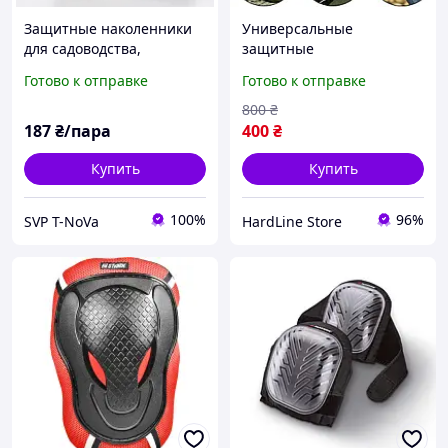
Защитные наколенники
Универсальные
для садоводства,
защитные
строительства и ремонта
противоскользящие
Готово к отправке
Готово к отправке
· Влагостойкие защитные
наколенники для
подушки на колени
строительства, ремонта,
800
₴
огорода и садовых работ
187
₴/пара
400
₴
Купить
Купить
100%
96%
SVP T-NoVa
HardLine Store