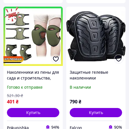
Наколенники из пены для
Защитные гелевые
сада и строительства,
наколенники
мягкие и
профессиональные с
Готово к отправке
В наличии
противоскользящие,
амортизацией EVA,
универсальные
прочные протекторы для
521
.30
₴
коленей
401
₴
790
₴
Купить
Купить
94%
90%
Pokupishka
Falcon