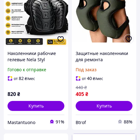
Наколенники рабочие
Защитные наколенники
гелевые Nela Styl
для ремонта
профессиональная
строительства и сада
Готово к отправке
Под заказ
защита с пеной EVA и
мягкие износостойкие с
ударопрочной накладкой
фиксацией для работы на
82
40
от
₴
/мес
от
₴
/мес
для стройки
коленях
440
₴
820
₴
405
₴
Купить
Купить
91%
88%
Mastantuono
Btrof