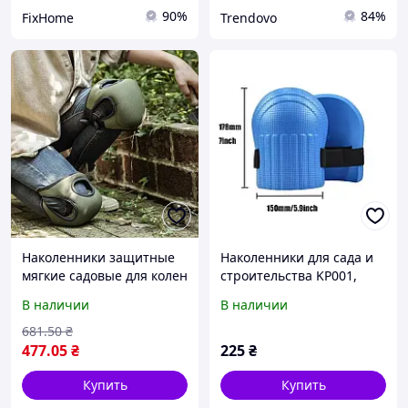
90%
84%
FixHome
Trendovo
Наколенники защитные
Наколенники для сада и
мягкие садовые для колен
строительства KP001,
накладки на колени для
черные
В наличии
В наличии
работы в саду стройки и
дома амортизирующие
681
.50
₴
477
.05
₴
225
₴
Купить
Купить