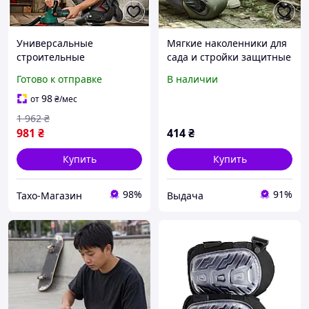
Универсальные
Мягкие наколенники для
строительные
сада и стройки защитные
наколенники Germany
накладки на колени
Готово к отправке
В наличии
Parkside 2шт,
Наколенники рабочие,
98
от
₴
/мес
Наколенники для
1 962
₴
стройки, THO
981
₴
414
₴
Купить
Купить
98%
91%
Тахо-Магазин
Выдача