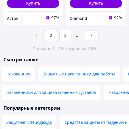
Купить
Купить
97%
92%
Астро
Diamond
1
2
3
...
Показано 1 - 29 товаров из 700+
Смотри также
Наколенник
Защитные наколенники для работы
Наколенники для защита коленных суставов
Наколенн
Популярные категории
Защитная спецодежда
Средства защиты от падений и