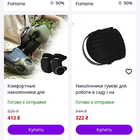
90%
90%
FixHome
FixHome
Комфортные
Наколінники гумові для
наколенники для
роботи в саду і на
активных работ в саду,
будівництві захист колін
Готово к отправке
Готово к отправке
волейболе и
від травм 2 шт
строительстве из мягкой
826
₴
644
₴
пены
413
₴
322
₴
Купить
Купить