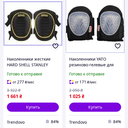
Наколенники жесткие
Наколенники YATO
HARD SHELL STANLEY
резиново-гелевые для
FATMAX для
работы и строительства
Готово к отправке
Готово к отправке
строительства и
повышают комфорт и
ландшафтных работ с
защищают колени
277
171
от
₴
/мес
от
₴
/мес
защитой коленей
3 322
₴
2 050
₴
1 661
₴
1 025
₴
Купить
Купить
84%
84%
Trendovo
Trendovo