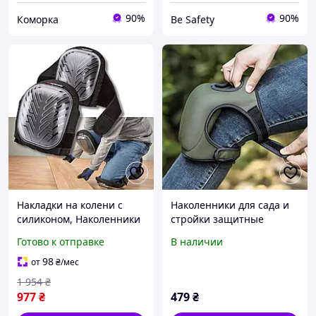
90%
90%
Коморка
Be Safety
Накладки на колени с
Наколенники для сада и
силиконом, Наколенники
стройки защитные
для стройки Germany
мягкие амортизирующие
Готово к отправке
В наличии
Parkside 2шт, AST
универсальные
98
от
₴
/мес
1 954
₴
977
₴
479
₴