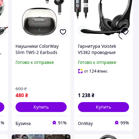
Наушники ColorWay
Гарнитура Voistek
,
Slim TWS-2 Earbuds
VS382 проводные
Black (CW-TWS2BK) с
наушники с
Готово к отправке
Готово к отправке
Bluetooth 5.3, USB Type-
микрофоном для ПК
C, для ноутбука
ноутбука Zoom Skype
124
от
₴
/мес
Teams
600
₴
480
₴
1 238
₴
Купить
Купить
1%
91%
99%
Бузина
OnWay