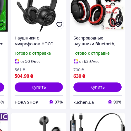
Наушники с
Беспроводные
en
микрофоном HOCO
наушники Bluetooth,
W112 Pure headphones
300 мАч, HOCO W67 /
Готово к отправке
Готово к отправке
накладные, проводные
Беспроводная стерео
mini-jack 3.5 мм 1.8м
гарнитура / Блютуз
50
63
от
₴
/мес
от
₴
/мес
Черный
наушники накладные
561
₴
700
₴
504
.90
₴
630
₴
Купить
Купить
6%
97%
90%
HORA SHOP
kuchen.ua