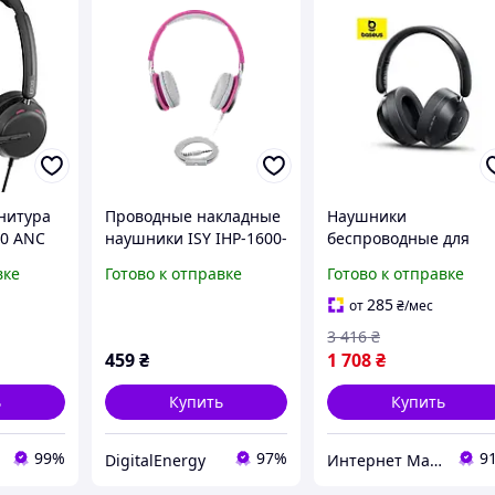
нитура
Проводные накладные
Наушники
60 ANC
наушники ISY IHP-1600-
беспроводные для
ые
PI (розовые) с мягкими
ноутбука Baseus,
вке
Готово к отправке
Готово к отправке
амбушюрами и
Удобные беспроводн
микрофоном
наушники на голову,
285
от
₴
/мес
ия
Складные накладные
3 416
₴
наушники для девоче
459
₴
1 708
₴
MTS
ь
Купить
Купить
99%
97%
9
DigitalEnergy
Интернет Магазин "StepShop"