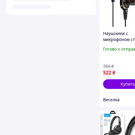
Наушники с
микрофоном с
для смартфоно
Готово к отпра
ноутбуков
качественный 
комфортное
783
₴
использование
522
₴
Купит
Веселка