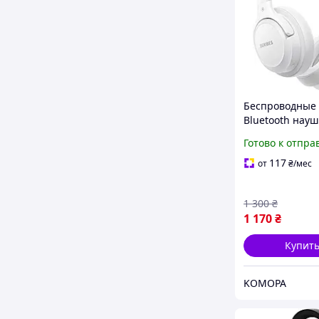
Беспроводные
Bluetooth нау
BERIBES 202A,
Готово к отпра
накладные нау
6 режимами
117
от
₴
/мес
эквалайзера с
микрофоном
1 300
₴
1 170
₴
Купит
KOMOPA