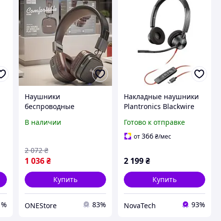
Наушники
Накладные наушники
беспроводные
Plantronics Blackwire
накладные Hoco,
С3320 USB-С (213935-
В наличии
Готово к отправке
ые
Модные наушники на
01)
голову, Наушники для
366
от
₴
/мес
ноутбука, Хорошие
2 072
₴
к,
наушники для пк, TFF
1 036
₴
2 199
₴
Купить
Купить
1%
83%
93%
ONEStore
NovaTech