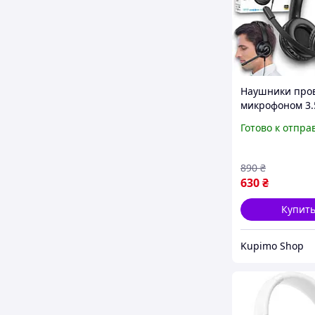
Наушники про
микрофоном 3.
игровые накл
Готово к отпра
для ПК ноутбук
телефона 40 м
черные
890
₴
630
₴
Купит
Kupimo Shop