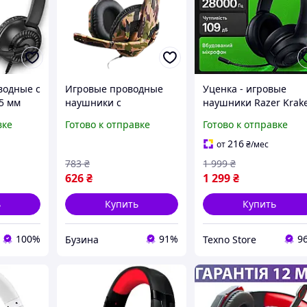
водные с
Игровые проводные
Уценка - игровые
5 мм
наушники с
наушники Razer Krak
адные
микрофоном Jedel GH-
X для ПК, ноутбука и
вке
Готово к отправке
Готово к отправке
а
237 игровая гарнитура
консолей
м,
для компьютера и
216
от
₴
/мес
ноутбука с регулятором
783
₴
1 999
₴
626
₴
1 299
₴
ь
Купить
Купить
100%
91%
9
Бузина
Texno Store