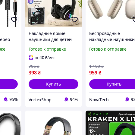
Накладные яркие
Беспроводные
терео
наушники для детей
накладные наушники
в и
Cat Ear с ушами котика
HOCO W65 Plus Happ
вке
Готово к отправке
Готово к отправке
и микрофоном с
ANC BT headphones
звук и
регулировкой
Star Color
40
от
₴
/мес
громкости для
796
₴
1 199
₴
 FLAME
компьютера и ноутбука
398
₴
959
₴
ь
Купить
Купить
95%
94%
9
VortexShop
NovaTech