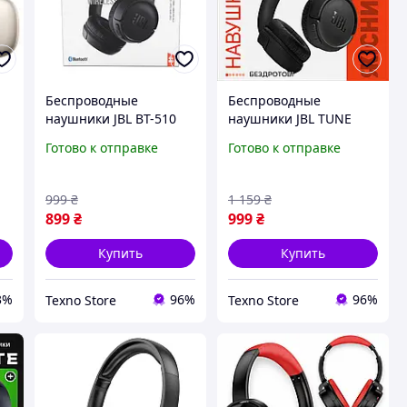
Беспроводные
Беспроводные
наушники JBL BT-510
наушники JBL TUNE
y
Bluetooth с
520BT Bluetooth
Готово к отправке
Готово к отправке
микрофоном складные
накладные с
накладные для
микрофоном сложные
телефона ноутбука
для телефона ноутбука
999
₴
1 159
₴
музыки и звонков
899
₴
999
₴
Купить
Купить
3%
96%
96%
Texno Store
Texno Store