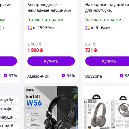
рские
Беспроводные
Накладные наушник
накладные наушники
для ноутбука,
kuma
Boompods Orbit ANC
Наушники для
вке
Готово к отправке
Готово к отправке
фоном
Bluetooth с активным
тренировок и бега,
а ПК
шумоподавлением и
Беспроводные
190
61
(1)
от
₴
/мес
от
₴
/мес
фона
чехлом, песочный цвет
наушники для
телефона
2 600
₴
831
₴
1 900
₴
731
₴
ь
Купить
Купить
97%
94%
9
Амазончик
BuyZone
Наушники для ноутбука
Наушники с микрофоном для ноутбука
Беспроводные наушники для ноутбука
Навушники для ноутбука