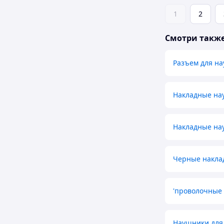
1
2
Смотри такж
Разъем для на
Накладные на
Накладные на
Черные накла
'проволочные
Наушники для 