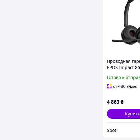
Проводная гар
EPOS Impact 8
USB-C накладн
Готово к отпра
наушники с
микрофоном
486
от
₴
/мес
шумоподавлен
черные
4 863
₴
Купит
Spot