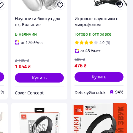
Наушники блютуз для
Игровые наушники с
пк, Большие
микрофоном
накладные наушники,
ASSASSINS 3.5 мм для
В наличии
Готово к отправке
ка
Наушники для ноутбука
ноутбука и ПК.
и
и пк Borofone, Удобная
Накладные наушники.
176
от
₴
/мес
4.0
(5)
блютуз гарнитура, PRM
48
от
₴
/мес
680
₴
2 108
₴
476
₴
1 054
₴
Купить
Купить
1%
94%
DetskiyGorodok
Cover Concept