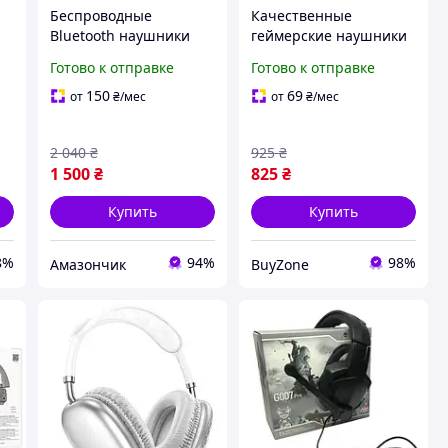
и
Беспроводные
Качественные
Bluetooth наушники
геймерские наушники
Wentronic Y03 с
для компьютера,
Готово к отправке
Готово к отправке
активным
Накладные
шумоподавлением, 48
профессиональные
150
69
от
₴
/мес
от
₴
/мес
часов работы, 6
наушники для
эквалайзеров,
ноутбука, Наушники с
2 040
₴
925
₴
накладные, Starlight
3.5 мм для консолей
1 500
₴
825
₴
Купить
Купить
8%
94%
98%
Амазончик
BuyZone