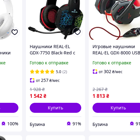
Наушники REAL-EL
Игровые наушники
шники
GDX-7750 Black-Red с
REAL-EL GDX-8000 USB
микрофоном, 7.1, USB
с микрофоном,
вке
Готово к отправке
Готово к отправке
шники с
Type-A, 2.2 м, для
геймерские, игровая
ноутбука
гарнитура для пк и
302
5.0
(2)
от
₴
/мес
ноутбука
257
от
₴
/мес
1 928
₴
2 267
₴
1 542
₴
1 813
₴
ь
Купить
Купить
100%
91%
9
Бузина
Бузина