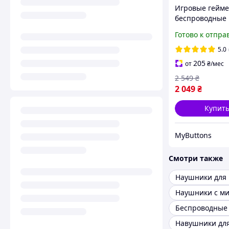
Игровые гейме
беспроводные
наушники Oni
Готово к отпра
GT808 с микро
для компьютер
5.0
ноутбука теле
205
от
₴
/мес
смартфона
2 549
₴
2 049
₴
Купит
MyButtons
Смотри также