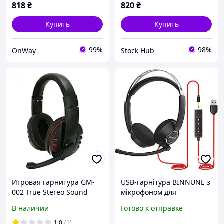
818
₴
820
₴
Купить
Купить
99%
98%
OnWay
Stock Hub
Игровая гарнитура GM-
USB-гарнітура BINNUNE з
002 True Stereo Sound
мікрофоном для
Игровые наушники с
комп'ютера, ноутбука,
В наличии
Готово к отправке
микрофоном проводные
конференц-центру Zoom,
HiFi для компьютера
ПК, офісу, дротові стереон
1.0
(1)