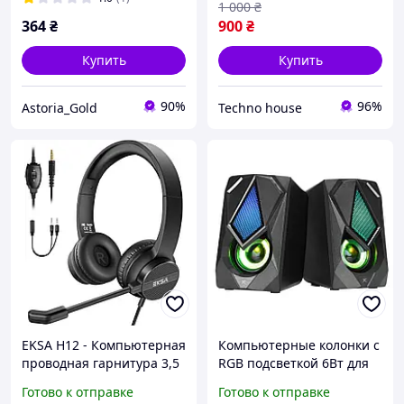
1 000
₴
364
₴
900
₴
Купить
Купить
90%
96%
Astoria_Gold
Techno house
EKSA H12 - Компьютерная
Компьютерные колонки с
проводная гарнитура 3,5
RGB подсветкой 6Вт для
мм с микрофоном,
игр и фильмов мощный
Готово к отправке
Готово к отправке
регулировкой громкости
звук компактные