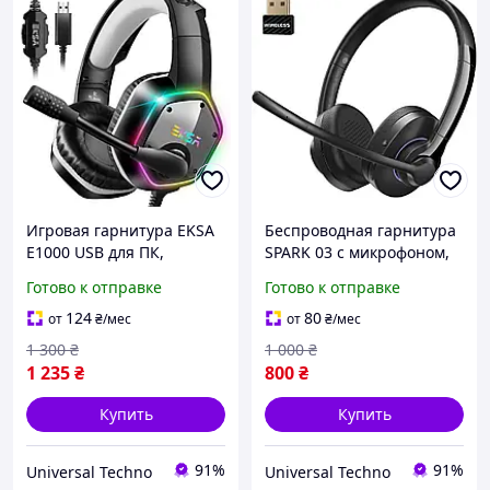
Игровая гарнитура EKSA
Беспроводная гарнитура
E1000 USB для ПК,
SPARK 03 с микрофоном,
компьютерные наушники
Bluetooth 5.3 On Ear
Готово к отправке
Готово к отправке
с шумоподавлением
Headset для офиса,
микрофона/микрофона,
компьютера, смартфонов
124
80
от
₴
/мес
от
₴
/мес
объемный звук 7.1, RGB
1 300
₴
1 000
₴
1 235
₴
800
₴
Купить
Купить
91%
91%
Universal Techno
Universal Techno