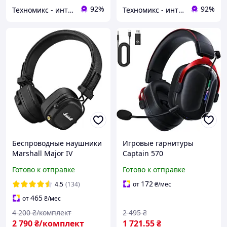
92%
92%
Техномикс - интернет - магазин качественной техники, электроники и других товаров для дома и работы
Техномикс - интернет - магазин качественной техники, электроники и других товаров для дома и работы
Беспроводные наушники
Игровые гарнитуры
Marshall Major IV
Captain 570
Bluetooth Black для
беспроводные для PS5,
Готово к отправке
Готово к отправке
телефона и компьютера /
PS4, Mac, Switch, ПК,
Маршал мажор 4
компьютера
172
4.5
(134)
от
₴
/мес
465
от
₴
/мес
4 200
₴/комплект
2 495
₴
2 790
₴/комплект
1 721
.55
₴