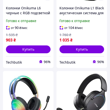
Колонки Onikuma L6
Колонки Onikuma L1 Black
черные с RGB подсветкой
акустическая система для
для компьютера с
компьютера и ноутбука с
Готово к отправке
Готово к отправке
Bluetooth 5.0 и
USB аккумулятором и
мощностью 10 Вт для
качественным звуком
90
104
от
₴
/мес
от
₴
/мес
музыки и игр
1 535
₴
1 760
₴
903
₴
1 035
₴
Купить
Купить
96%
96%
Techbutik
Techbutik