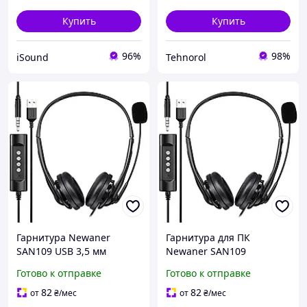
Купить
Купить
96%
98%
iSound
Tehnorol
Гарнитура Newaner
Гарнитура для ПК
SAN109 USB 3,5 мм
Newaner SAN109
компьютерная с гибким
Компьютерная USB-
Готово к отправке
Готово к отправке
микрофоном черная для
гарнитура с гибким
ПК и смартфонов
микрофоном
82
82
от
₴
/мес
от
₴
/мес