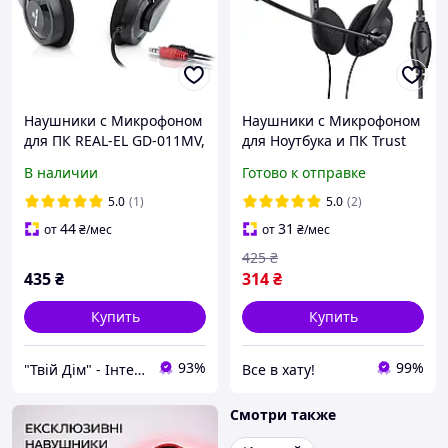
Наушники с Микрофоном
Наушники с Микрофоном
для ПК REAL-EL GD-011MV,
для Ноутбука и ПК Trust
накладные,
Primo, накладные,
В наличии
Готово к отправке
компьютерные,
компьютерные,
гарнитура для
гарнитура для
5.0
(1)
5.0
(2)
компьютера
компьютера
44
31
от
₴
/мес
от
₴
/мес
425
₴
435
₴
314
₴
Купить
Купить
93%
99%
"Твій Дім" - Інтернет-гіпермаркет
Все в хату!
Смотри также