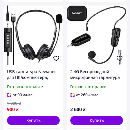
USB-гарнитура Newaner
2.4G Беспроводной
для ПК/компьютера,
микрофонная гарнитура
легкий стереозвук 3.5 мм
для голосового усилителя,
Готово к отправке
Готово к отправке
с гибким микрофоном,
динамика, караоке,
телефонная гарнитура
компьютера,
90
260
от
₴
/мес
от
₴
/мес
для Skype, VoIP, Teams
преподавания, встреч,
1 000
₴
йоги, пения
900
₴
2 600
₴
Купить
Купить