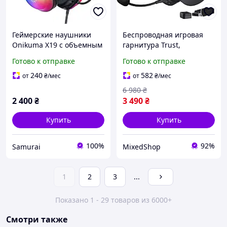
Геймерские наушники
Беспроводная игровая
Onikuma X19 с объемным
гарнитура Trust,
звуком 7.1 и микрофоном,
Bluetooth+2,4 ГГц, с RGB
Готово к отправке
Готово к отправке
игровая гарнитура с RGB
подсветкой,
подсветкой для
компьютерные
240
582
от
₴
/мес
от
₴
/мес
компьютера и консолей
накладные наушники
6 980
₴
2 400
₴
3 490
₴
Купить
Купить
100%
92%
Samurai
MixedShop
1
2
3
...
Показано 1 - 29 товаров из 6000+
Смотри также