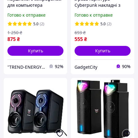
для компьютера
Cyberpunk накладні з
гарнитура Fantech,
мікрофоном, Дротові
Готово к отправке
Готово к отправке
Геймерские наушники с
повнорозмірні
микрофоном игровые с
навушники для комп
5.0
(2)
5.0
(2)
подсветкой
ютера та онлайн ігор
1 250
₴
693
₴
875
₴
555
₴
Купить
Купить
92%
90%
"TREND-ENERGY" Интернет-магазин аксессуаров к смартфонам и компьютерам
GadgetCity