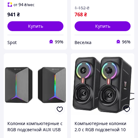
и отключением звука, для
размеры SPICY
94
от
₴
/мес
1 152
₴
ПК/Mac/ноутбука
941
₴
768
₴
Купить
Купить
99%
96%
Spot
Веселка
Колонки компьютерные с
Компьютерные колонки
RGB подсветкой AUX USB
2.0 с RGB подсветкой 10
для ПК ноутбуков и
Вт Bluetooth AUX