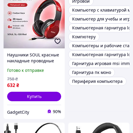
Игровой
Компьютер с клавиатурой м
Компьютер для учебы и игр
Компьютерная гарнитура logi
Компютеру
Компьютеры и рабочие стан
Компьютерная гарнитура logi
Наушники SOUL красные
накладные проводные
Гарнитура игровая msi imme
компьютерные с
Готово к отправке
Гарнитура пк моно
микрофоном, Проводная
геймерская гарнитура
758
₴
Периферия компьютера
для компьютера
632
₴
Купить
90%
GadgetCity