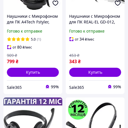
Наушники с Микрофоном
Наушники с Микрофоном
для ПК A4Tech Fstyler,
для ПК REAL-EL GD-012,
накладные,
накладные,
Готово к отправке
Готово к отправке
компьютерные,
компьютерные,
гарнитура для
гарнитура для
34
5.0
(1)
от
₴
/мес
компьютера и ноутбука
компьютера и ноутбука
80
от
₴
/мес
909
₴
453
₴
799
₴
343
₴
Купить
Купить
99%
99%
Sale365
Sale365