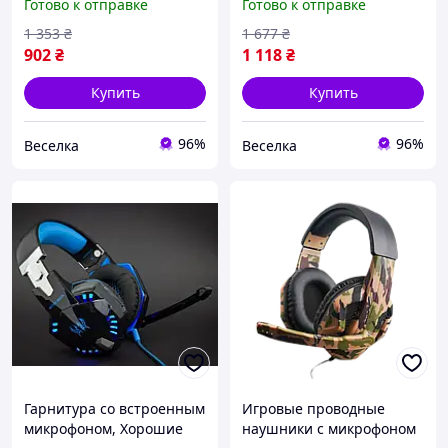
Готово к отправке
Готово к отправке
мультимедийных
стильный дизайн для
развлечений FLAME
музыки и игр SPICY
1 353
₴
1 677
₴
902
₴
1 118
₴
Купить
Купить
96%
96%
Веселка
Веселка
Гарнитура со встроенным
Игровые проводные
микрофоном, Хорошие
наушники с микрофоном