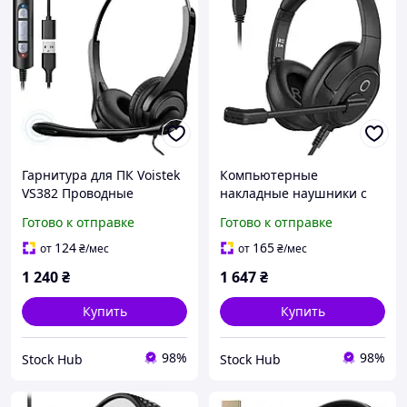
Гарнитура для ПК Voistek
Компьютерные
VS382 Проводные
накладные наушники с
накладные наушники с
микрофоном / гарнитура
Готово к отправке
Готово к отправке
микрофоном для
EKSA H2
компьютера
124
165
от
₴
/мес
от
₴
/мес
1 240
₴
1 647
₴
Купить
Купить
98%
98%
Stock Hub
Stock Hub