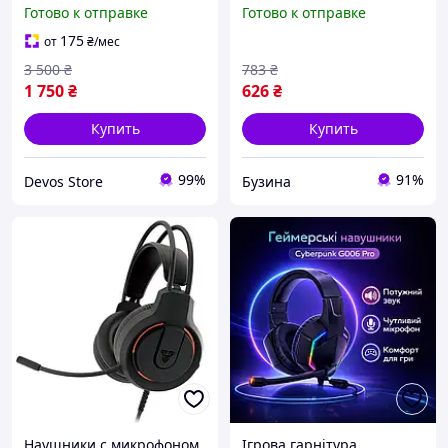
наушники для
Jedel GH-237 игровая
Готово к отправке
Готово к отправке
компьютера (USB+2 mini-
гарнитура для
Jack 3.5мм, Кабель 2м),
компьютера и ноутбука с
175
от
₴
/мес
DVS
регулятором
3 500
₴
783
₴
1 750
₴
626
₴
Купить
Купить
99%
91%
Devos Store
Бузина
Наушники с микрофоном
Ігрова гарнітура