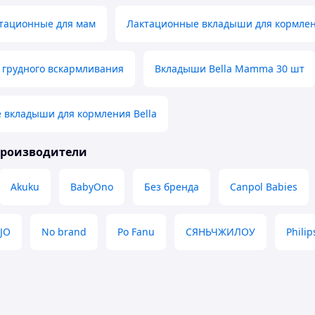
тационные для мам
Лактационные вкладыши для кормле
 грудного вскармливания
Вкладыши Bella Mamma 30 шт
 вкладыши для кормления Bella
производители
Akuku
BabyOno
Без бренда
Canpol Babies
ZJO
No brand
Po Fanu
СЯНЬЧЖИЛОУ
Phili