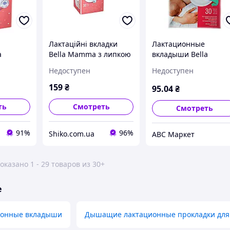
Лактаційні вкладки
Лактационные
a
Bella Mamma з липкою
вкладыши Bella
учке 30
смужкою 30шт
Mamma на липучке -
Недоступен
Недоступен
30 шт.
159
₴
95
.04
₴
ть
Смотреть
Смотреть
91%
96%
Shiko.com.ua
АВС Маркет
оказано 1 - 29 товаров из 30+
е
ионные вкладыши
Дышащие лактационные прокладки для