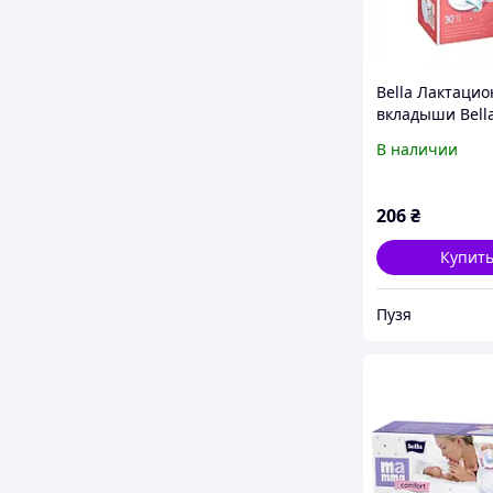
Bella Лактаци
вкладыши Bell
Mamma с липк
В наличии
полоской 30 ш
206
₴
Купит
Пузя