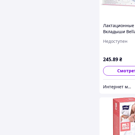
Лактационные
Вкладыши Bell
Mamma comfort
Недоступен
липкой полоско
245
.89
₴
Смотре
Интернет магазин Pamp-Pamp