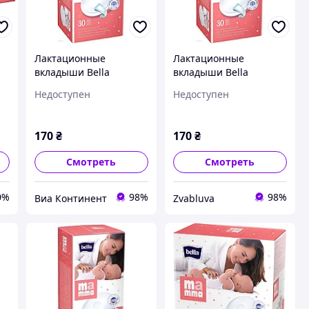
Лактационные
Лактационные
вкладыши Bella
вкладыши Bella
Mamma на липучке 30
Mamma на липучке 30
Недоступен
Недоступен
шт
шт
170
₴
170
₴
Смотреть
Смотреть
0%
98%
98%
Виа Континент
Zvabluva