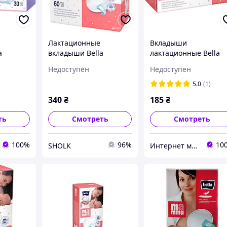
Лактационные
Вкладыши
a
вкладыши Bella
лактационные Bella
 с
Мamma с липкой
Mamma с липкой
Недоступен
Недоступен
й. 30
полоской 60 шт
полоской. 30 шт
5.0
(1)
340
₴
185
₴
ть
Смотреть
Смотреть
100%
96%
10
SHOLK
Интернет магазин Pamp-Pamp