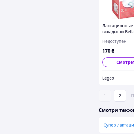
Лактационные
вкладыши Bell
Mamma на лип
Недоступен
шт
170
₴
Смотре
Legco
1
2
П
Смотри такж
Супер лактац