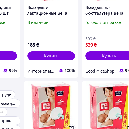
ладиші
Вкладыши
Вкладыш для
0 шт
лактационные Bella
бюстгальтера Bella
Mamma с липкой
Мamma с липкой
вке
В наличии
Готово к отправке
полоской. 30 шт
полоской 60 шт
(5900516402358)
599
₴
185
₴
539
₴
ь
Купить
Купить
99%
100%
9
Интернет магазин Pamp-Pamp
GoodPriceShop
 груди
Лактационные вкладыши
на
Лактационные прокладки для грудей