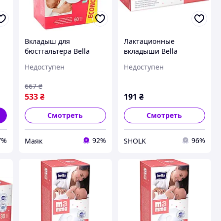
Вкладыш для
Лактационные
бюстгальтера Bella
вкладыши Bella
Мamma с липкой
Мamma с липкой
Недоступен
Недоступен
полоской 60 шт
полоской 30 шт
5900516402358 mayak
667
₴
533
₴
191
₴
Смотреть
Смотреть
7%
92%
96%
Маяк
SHOLK