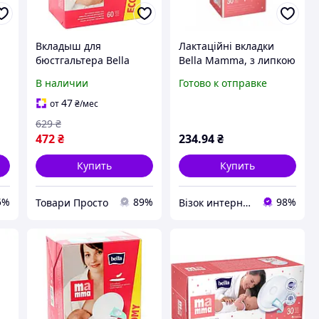
Вкладыш для
Лактаційні вкладки
бюстгальтера Bella
Bella Mamma, з липкою
Мamma с липкой
смужкою, 30 шт.
В наличии
Готово к отправке
полоской 6O шт
(5900516272234)
41339868 tovari prosto
47
от
₴
/мес
629
₴
472
₴
234
.94
₴
Купить
Купить
5%
89%
98%
Товари Просто
Візок интернет-магазин