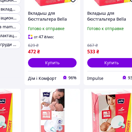
Накладки лактационные
Лактационные вкладыши Bella Mamma
Вкладыш для
Вкладыш для
Вкладыши лактационные bella
бюстгальтера Bella
бюстгальтера Bella
Мamma с липкой
Мamma с липкой
Вкладыши bella mamma
Готово к отправке
Готово к отправке
полоской 60 шт Хіт
полоской 60 шт
Вкладыши для лактации
продажу!
5900516402358 impul
47
от
₴
/мес
Прокладки для груди кормящей маме
629
₴
667
₴
472
₴
533
₴
Купить
Купить
96%
9
Дім і Комфорт
Impulse