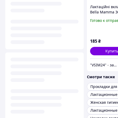
Лактаційні вк
Bella Mamma 3
Готово к отпра
185
₴
Купит
"VSIM24" - забота о близких в каждом доме!
Смотри также
Прокладки для
Женская гигие