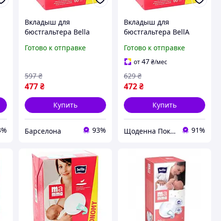
Вкладыш для
Вкладыш для
бюстгальтера Bella
бюстгальтера ВellА
Мamma с липкой
МАММА с липкой
Готово к отправке
Готово к отправке
полоской 60 шт
полоской 60 шт
se
5900516402358 barca
(5900516402358)
47
от
₴
/мес
щоденна 4133978
597
₴
629
₴
покупка шоп.
477
₴
472
₴
Купить
Купить
3%
93%
91%
Барселона
Щоденна Покупка