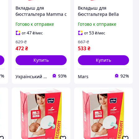
Вкладыш для
Вкладыш для
бюстгальтера Мamma с
бюстгальтера Bella
липкой полоской 60 шт
Мamma с липкой
Готово к отправке
Готово к отправке
ukr koshik (41-339-85)
полоской 60 шт
5900516402358 mars
47
53
от
₴
/мес
от
₴
/мес
629
₴
667
₴
472
₴
533
₴
Купить
Купить
7%
93%
92%
Український Кошик
Mars