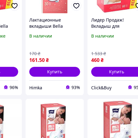
Лактационные
Лидер Продаж!
ella
вкладыши Bella
Вкладыш для
ой
Mamma на липучке 30
бюстгальтера Bella
вке
В наличии
В наличии
т
шт (66427)
Мamma с липкой
sprava
полоской 60 шт
(5900516402358) -
170
₴
1 533
₴
КлікБай
161
.50
₴
460
₴
ь
Купить
Купить
96%
93%
9
Himka
Click&Buy