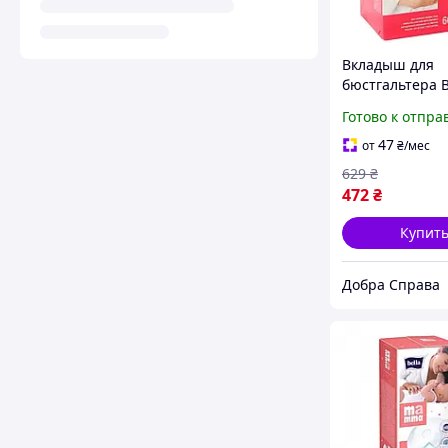
Вкладыш для
бюстгальтера B
Мamma с липк
Готово к отпра
полоской 60 ш
4133932 dobra 
47
от
₴
/мес
629
₴
472
₴
Купит
Добра Справа