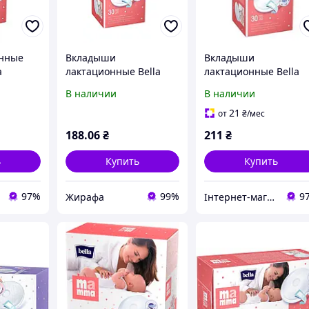
онные
Вкладыши
Вкладыши
a
лактационные Bella
лактационные Bella
ой
Мamma с липкой
Мamma с липкой
В наличии
В наличии
т
полоской, 30 шт.
полоской, 30 штук
(Белла)
21
от
₴
/мес
188
.06
₴
211
₴
ь
Купить
Купить
97%
99%
9
Жирафа
Інтернет-магазин підгузників та побутової хімії VIKI Home