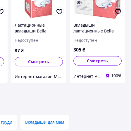
Лактационные
Вкладыши
вкладыши Bella
лактационные Bella
Mamma 30 шт
Mamma с липкой
Недоступен
Недоступен
полоской. 60 шт
305
₴
87
₴
Смотреть
Смотреть
100%
Интернет магазин Pamp-Pamp
Интернет-магазин Мама и малыш
 груди
Вкладыши для мам