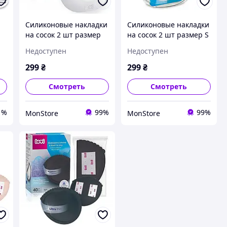
Силиконовые накладки
Силиконовые накладки
на сосок 2 шт размер
на сосок 2 шт размер S
о
M/L Lovi Skin Touch
Lovi Skin Touch
Недоступен
Недоступен
(5903407056067)
(5903407056050)
299
₴
299
₴
Смотреть
Смотреть
1%
99%
99%
MonStore
MonStore