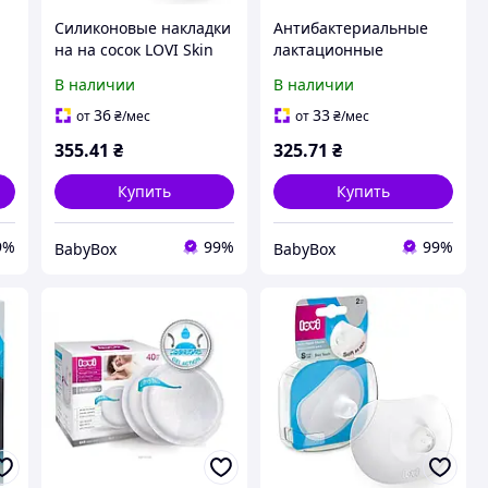
Силиконовые накладки
Антибактериальные
на на сосок LOVI Skin
лактационные
Touch 2 шт. M/L
прокладки для груди
В наличии
В наличии
Lovi Discreet Elegance,
20 шт.
36
33
от
₴
/мес
от
₴
/мес
.
355
.41
₴
325
.71
₴
Купить
Купить
9%
99%
99%
BabyBox
BabyBox