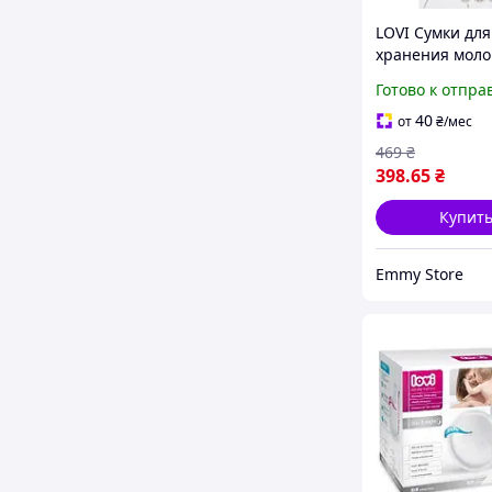
LOVI Сумки для
хранения моло
шт. Buddy bear
Готово к отпра
40
от
₴
/мес
469
₴
398
.65
₴
Купит
Emmy Store