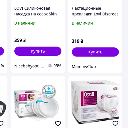
LOVI Силиконовая
Лактационные
насадка на сосок Skin
прокладки Lovi Discreet
Touch 2 шт S
Elegance Бежевый
В наличии
В наличии
19/610 20 шт.
359
₴
319
₴
Купить
Купить
5%
95%
Nicebabyopt. Інтернет магазин дитячих товарів
MammyClub