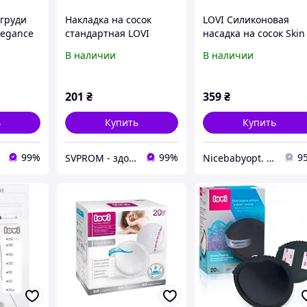
 груди
Накладка на сосок
LOVI Силиконовая
legance
стандартная LOVI
насадка на сосок Skin
5/604, 2 шт.
Touch 2 шт M/L
В наличии
В наличии
201
₴
359
₴
ь
Купить
Купить
99%
99%
9
SVPROM - здоровье и дом
Nicebabyopt. Інтернет магазин дитячих товарів