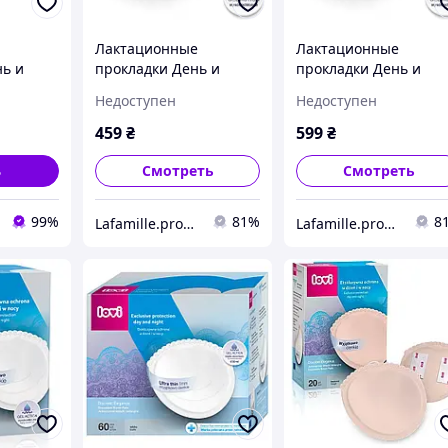
Лактационные
Лактационные
нь и
прокладки День и
прокладки День и
07, 60
ночь, Lovi; Количество
ночь, Lovi; Количеств
Недоступен
Недоступен
- 40 шт.
- 60 шт.
459
₴
599
₴
ь
Смотреть
Смотреть
99%
81%
8
Lafamille.prom.ua
Lafamille.prom.ua