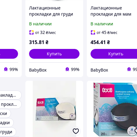
Лактационные
Лактационные
прокладки для груди
прокладки для мам
 мамы
Lovi Discreet Elegance,
"День и ночь" |
В наличии
В наличии
legance
20 шт. чёрные
Вкладыши
е
лактационные для
32
45
от
₴
/мес
от
₴
/мес
кормящих мам, 40 шт
315
.81
₴
454
.41
₴
LOVI
ь
Купить
Купить
99%
99%
9
BabyBox
BabyBox
Силиконовые накладки на соски
Гигиенические прокладки
оски
адки
 груди