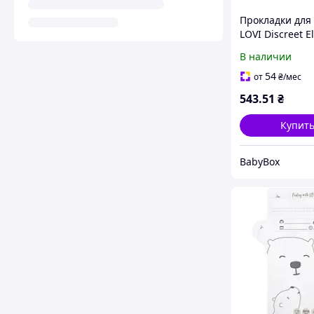
Прокладки для
LOVI Discreet E
20 шт., черные
В наличии
54
от
₴
/мес
543
.51
₴
Купит
BabyBox