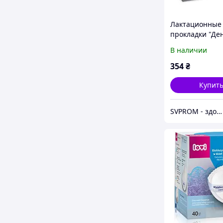
Лактационные
прокладки "Де
ночь" LOVI 19/6
В наличии
шт.
354
₴
Купит
SVPROM - здоровье и дом