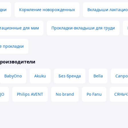
дки
Кормление новорожденных
Вкладыши лактацио
тационные для мам
Прокладки-вкладыши для груди
е прокладки
производители
BabyOno
Akuku
Без бренда
Bella
Canpo
ZJO
Philips AVENT
No brand
Po Fanu
СЯНЬ