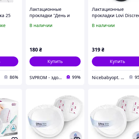
Лактационные
Лактационные
ка 25
прокладки "День и
прокладки Lovi Discre
 12/208
ночь" LOVI 19/606, 20
Elegance 20 шт черн
вке
В наличии
В наличии
шт.
180
₴
319
₴
ь
Купить
Купить
86%
99%
9
SVPROM - здоровье и дом
Nicebabyopt. Інтернет магазин дитячих товарів