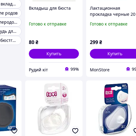
Лактационные вкладыши
Вкладыш для бюста
Лактационная
ле родов
прокладка черные 20
шт Lovi Discreet
Прокладки послеродовые
Готово к отправке
Готово к отправке
Elegance
Накладки на грудь для кормления
(5903407196114)
Прокладки для бюстгальтера
80
₴
299
₴
Купить
Купить
99%
9
Рудий кіт
MonStore