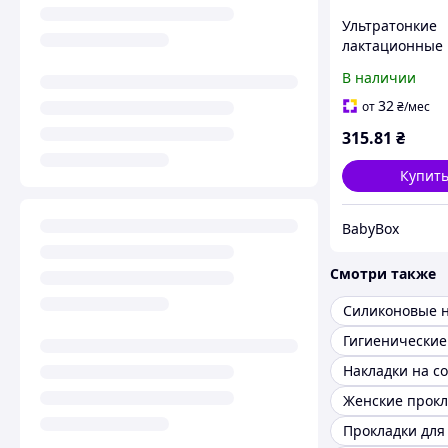
Ультратонкие
лактационные
прокладки для
В наличии
Lovi Discreet E
20 шт. бежевы
32
от
₴
/мес
315
.81
₴
Купит
BabyBox
Смотри также
Накладки на с
Женские прокл
Прокладки для