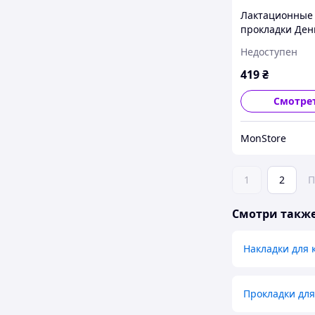
Лактационные
прокладки Ден
40 шт Lovi
Недоступен
(5903407196022
419
₴
Смотре
MonStore
1
2
П
Смотри такж
Накладки для
Прокладки дл