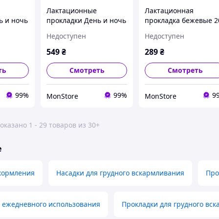
Лактационные
Лактационная
ь и ночь
прокладки День и ночь
прокладка бежевые 2
60 шт Lovi
шт Lovi Discreet
Недоступен
Недоступен
)
(5903407196077)
Elegance
(5903407196107)
549
₴
289
₴
ть
Смотреть
Смотреть
99%
99%
9
MonStore
MonStore
оказано 1 - 29 товаров из 30+
е
 кормления
Насадки для грудного вскармливания
Про
я ежедневного использования
Прокладки для грудного вс