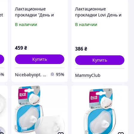
Лактационные
Лактационные
et
прокладки "День и
прокладки Lovi День и
ые
ночь" 40 шт. LOVI
ночь, 40 шт.
В наличии
В наличии
459
₴
386
₴
Купить
Купить
5%
95%
Nicebabyopt. Інтернет магазин дитячих товарів
MammyClub