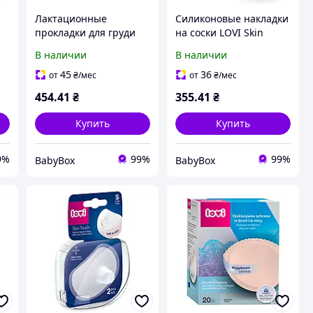
Лактационные
Силиконовые накладки
прокладки для груди
на соски LOVI Skin
"День и ночь" LOVI
Touch S
В наличии
В наличии
19/602, 40 шт.
45
36
от
₴
/мес
от
₴
/мес
454
.41
₴
355
.41
₴
Купить
Купить
9%
99%
99%
BabyBox
BabyBox