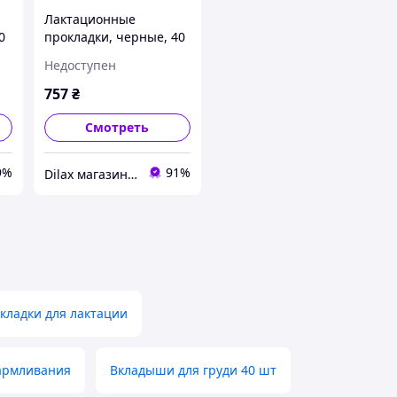
Лактационные
0
прокладки, черные, 40
шт. - Lovi Discreet
Недоступен
Elegance 40шт
(1297059-2)
757
₴
Смотреть
9%
91%
Dilax магазин брендовых детских игрушек и товаров для родителей.
кладки для лактации
кармливания
Вкладыши для груди 40 шт