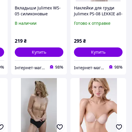
Вкладыши Julimex WS-
Наклейки для груди
05 силиконовые
Julimex PS-08 LEKKIE all-
прозрачные
up 2 комплекта
В наличии
Готово к отправке
219
₴
295
₴
Купить
Купить
0%
98%
98%
Інтернет-магазин "Carmen"
Інтернет-магазин "Carmen"