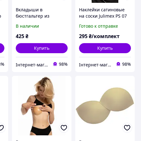
Вкладыши в
Наклейки сатиновые
p
бюстгальтер из
на соски Julimex PS 07
паролона Julimex WS-
цветочки
В наличии
Готово к отправке
26 full cup push-up
425
₴
295
₴/комплект
Купить
Купить
8%
98%
98%
Інтернет-магазин "Carmen"
Інтернет-магазин "Carmen"