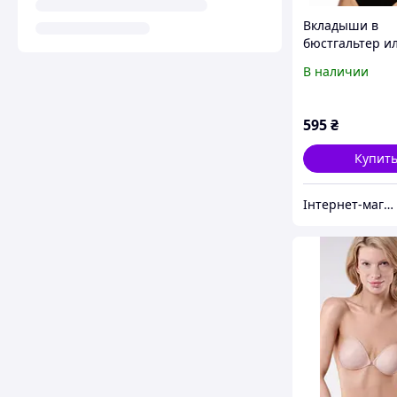
Вкладыши в
бюстгальтер и
одежду, купал
В наличии
Julimex WS-28 
самоклеющийс
595
₴
Купит
Інтернет-магазин "Carmen"