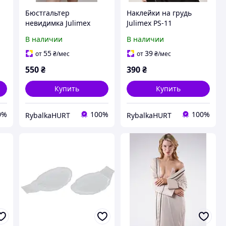
Бюстгальтер
Наклейки на грудь
невидимка Julimex
Julimex PS-11
WOW Bra беж, D
Lite,силикон
В наличии
В наличии
55
39
от
₴
/мес
от
₴
/мес
550
₴
390
₴
Купить
Купить
0%
100%
100%
RybalkaHURT
RybalkaHURT