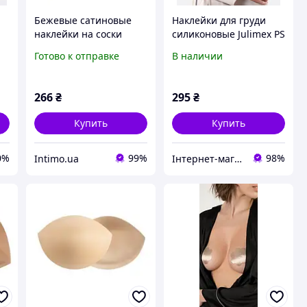
Бежевые сатиновые
Наклейки для груди
D
наклейки на соски
силиконовые Julimex PS
Julimex Бежевый
05 сердечки
Готово к отправке
В наличии
(106661)
266
₴
295
₴
Купить
Купить
0%
99%
98%
Intimo.ua
Інтернет-магазин "Carmen"