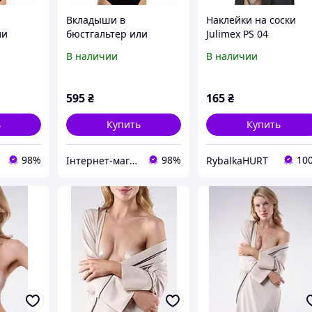
Вкладыши в
Наклейки на соски
ли
бюстгальтер или
Julimex PS 04
ьник
одежду, купальник
В наличии
В наличии
PUSH UP
Julimex WS-29 FULL CUP
я
самоклеющийся
595
₴
165
₴
ь
Купить
Купить
98%
98%
10
Інтернет-магазин "Carmen"
RybalkaHURT