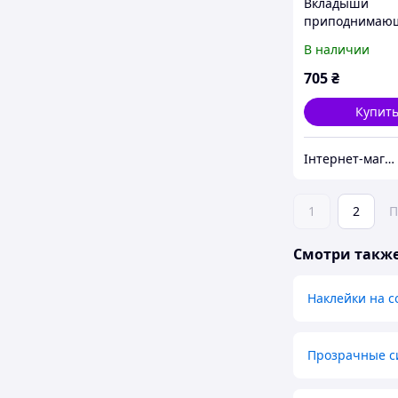
Вкладыши
приподнимаю
Julimex WS-02 
В наличии
BRA PADS сили
705
₴
Купит
Інтернет-магазин "Carmen"
1
2
П
Смотри такж
Наклейки на с
Прозрачные с