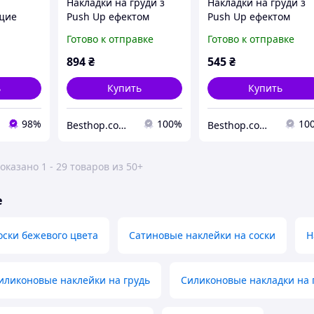
Накладки на груди з
Накладки на груди з
щие
Push Up ефектом
Push Up ефектом
LIFTING
JULIMEX RABIT PS-10
JULIMEX PS-03 D - bes
Готово к отправке
Готово к отправке
коновые
C/D - best
894
₴
545
₴
ь
Купить
Купить
98%
100%
10
Besthop.com.ua
Besthop.com.ua
оказано 1 - 29 товаров из 50+
е
оски бежевого цвета
Сатиновые наклейки на соски
Н
иликоновые наклейки на грудь
Силиконовые накладки на 