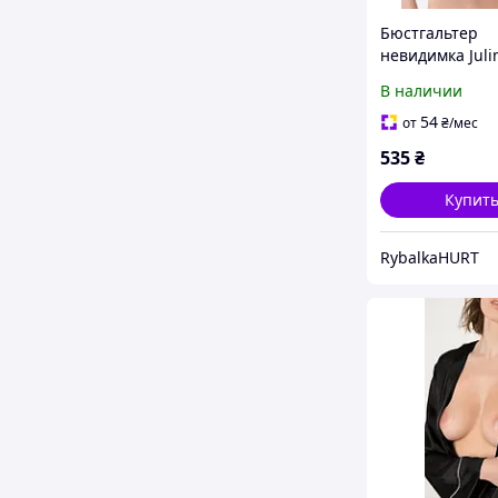
Бюстгальтер
невидимка Juli
02 беж, D
В наличии
54
от
₴
/мес
535
₴
Купит
RybalkaHURT