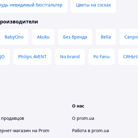
рудь невидимый бюстгальтер
Цветы на сосках
производители
BabyOno
Akuku
Без бренда
Bella
Canpo
ZJO
Philips AVENT
No brand
Po Fanu
СЯНЬ
О нас
 продавцов
О prom.ua
ернет-магазин
на Prom
Работа в prom.ua