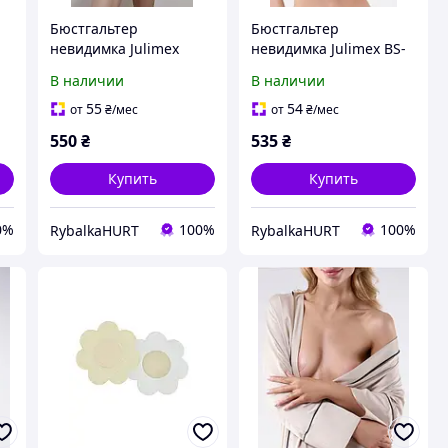
Бюстгальтер
Бюстгальтер
невидимка Julimex
невидимка Julimex BS-
WOW Bra беж, C
02 беж, A
В наличии
В наличии
55
54
от
₴
/мес
от
₴
/мес
550
₴
535
₴
Купить
Купить
0%
100%
100%
RybalkaHURT
RybalkaHURT