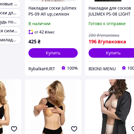
Липкие силиконовые накладки на грудь
Накладки соски Julimex
Накладки для сосков
Наклейки на соски для женщины
PS-09 All up,силікон
JULIMEX PS-08 LIGHT
ALL-UP, в упаковке 2
Накладки на грудь под одежду
В наличии
Готово к отправке
пары
Самоклеющиеся силиконовые накладки на грудь
42
от
₴
/мес
280
₴/упаковка
Одноразовые накладки на соски
425
₴
196
₴/упаковка
Купить
Купить
100%
10
RybalkaHURT
BIKINI-MENU