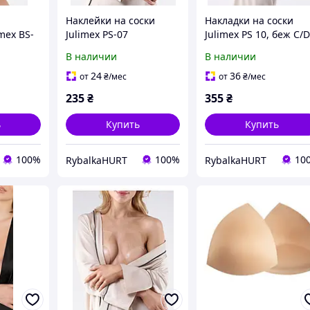
Наклейки на соски
Накладки на соски
mex BS-
Julimex PS-07
Julimex PS 10, беж C/
В наличии
В наличии
24
36
от
₴
/мес
от
₴
/мес
235
₴
355
₴
ь
Купить
Купить
100%
100%
10
RybalkaHURT
RybalkaHURT