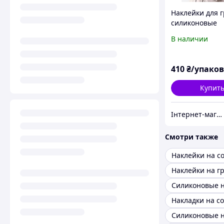
Наклейки для 
силиконовые
прозрачные Jul
В наличии
11
410
₴/упако
Купит
Інтернет-магазин "Carmen"
Смотри также
Наклейки на с
Наклейки на г
Накладки на с