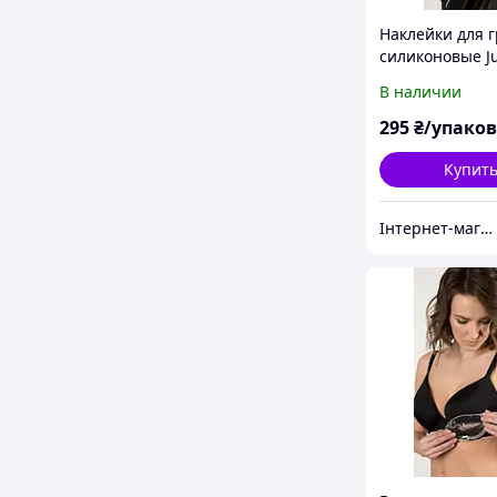
Наклейки для 
силиконовые Ju
05 цветочки
В наличии
295
₴/упако
Купит
Інтернет-магазин "Carmen"