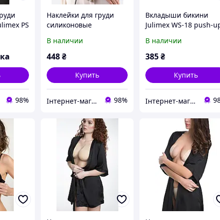
груди
Наклейки для груди
Вкладыши бикини
limex PS
силиконовые
Julimex WS-18 push-u
моделирующие Julimex
В наличии
В наличии
PS 09
вка
448
₴
385
₴
ь
Купить
Купить
98%
98%
9
Інтернет-магазин "Carmen"
Інтернет-магазин "Carmen"