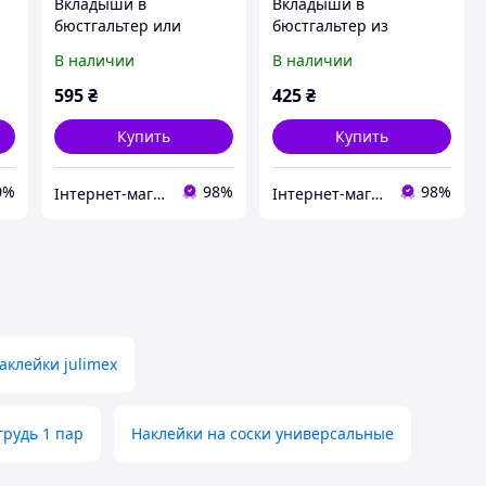
Вкладыши в
Вкладыши в
бюстгальтер или
бюстгальтер из
t
одежду, купальник
паролона Julimex WS-
В наличии
В наличии
Julimex WS-29 FULL CUP
26 full cup push-up B
самоклеющийся C/D
595
₴
425
₴
Купить
Купить
0%
98%
98%
Інтернет-магазин "Carmen"
Інтернет-магазин "Carmen"
аклейки julimex
грудь 1 пар
Наклейки на соски универсальные