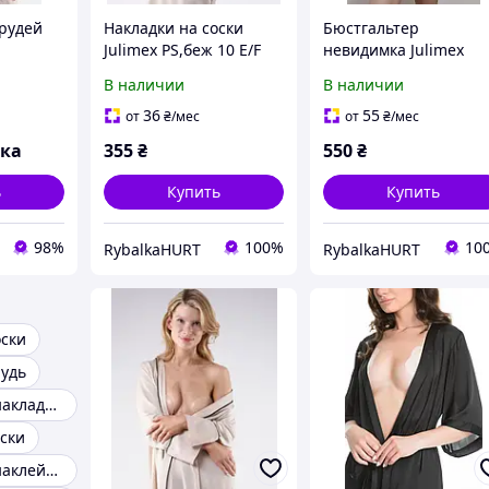
грудей
Накладки на соски
Бюстгальтер
Julimex PS,беж 10 E/F
невидимка Julimex
imex PS-
WOW Bra беж, В
В наличии
В наличии
36
55
от
₴
/мес
от
₴
/мес
вка
355
₴
550
₴
ь
Купить
Купить
98%
100%
10
RybalkaHURT
RybalkaHURT
оски
рудь
Силиконовые накладки на соски
оски
Силиконовые наклейки на соски