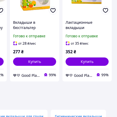
Вкладыши в
Лактационные
by
бюстгальтер
вкладыши
супервпитывающие,
гигиенические
Готово к отправке
Готово к отправке
а
одноразовые, арт.
абсорбирующие 0025,
0020, 30 шт GoodPlace -
60 штук GoodPlace -
28
35
от
₴
/мес
от
₴
/мес
worry-free-shopping-
worry-free-shopping-
277
₴
352
₴
Купить
Купить
2%
99%
99%
💙💛 Good Place
💙💛 Good Place
е вкладыши для груди
Гигиенические вкладыши