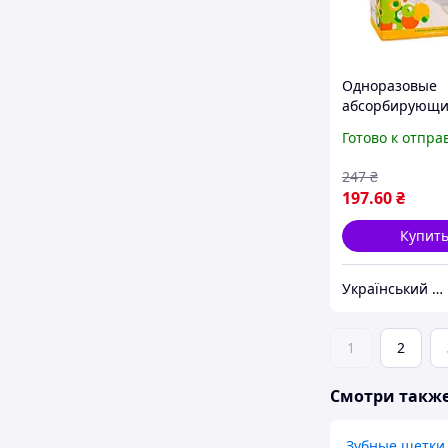
Одноразовые
абсорбирующ
вкладыши к
Готово к отпра
бюстгальтеру ,
супервпитыв
247
₴
ukr koshik (41-
197
.60
₴
Купит
Український Кошик
1
2
Смотри такж
Зубные щетки