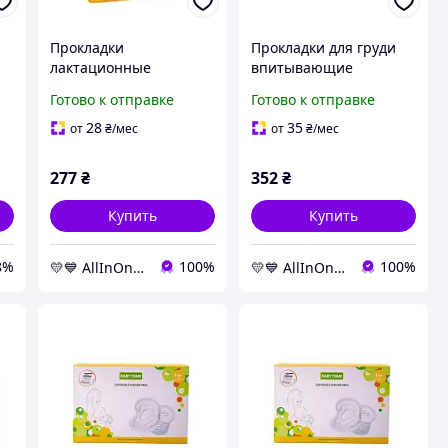
Прокладки
Прокладки для груди
лактационные
впитывающие
абсорбирующие 0020,
одноразовые 0025, 60
Готово к отправке
Готово к отправке
0
для бюстгальтера, 30
штук AllInOne -market-
штук AllInOne -market-
without-queues-
28
35
от
₴
/мес
от
₴
/мес
without-queues-
277
₴
352
₴
Купить
Купить
8%
100%
100%
💛💙 AllInOne - находи все необходимое в одном магазине!
💛💙 AllInOne - находи все необходимое в одном магазине!