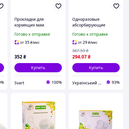
Прокладки для
Одноразовые
кормящих мам
абсорбирующие
30
впитывающие
вкладыши к
Готово к отправке
Готово к отправке
гигиенические 0025, 60
бюстгальтеру , 60 штук
-
штук /Svart/ -stunning-
ukr koshik (41-339-85)
35
29
от
₴
/мес
от
₴
/мес
-
products-for-life-
367
.59
₴
352
₴
294
.07
₴
Купить
Купить
0%
100%
93%
Svart
Український Кошик