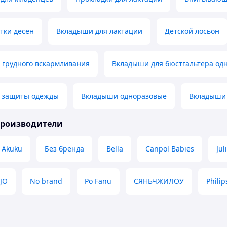
тки десен
Вкладыши для лактации
Детской лосьон
 грудного вскармливания
Вкладыши для бюстгальтера од
 защиты одежды
Вкладыши одноразовые
Вкладыши 
производители
Akuku
Без бренда
Bella
Canpol Babies
Jul
ZJO
No brand
Po Fanu
СЯНЬЧЖИЛОУ
Phili