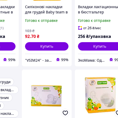
акладки
Силіконові накладки
Вкладки лактационн
итные в
для грудей Baby team в
в бюстгальтер
я
контейнері
одноразовые
вке
Готово к отправке
Готово к отправке
абсорбирующие
я
суперпоглощающие
26
(1)
от
₴
/мес
103
₴
х 2 шт
для кормящих мам 30
вка
92
.70
₴
256
₴/упаковка
шт Baby team
ь
Купить
Купить
99%
99%
9
"VSIM24" - забота о близких в каждом доме!
ЭкоМама: Одежда для беременных, белье для кормящих, сумка в роддом, одежда для новорожденных
 груди
Лактационные вкладыши
узник
М
Многоразовые накладки на грудь