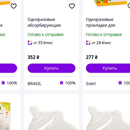
Одноразовые
Одноразовые
ие
абсорбирующие
прокладки для
вкладыши к
кормящих мам 0020, 
вке
Готово к отправке
Готово к отправке
020, 30
бюстгальтеру 0025, 60
штук, эффективно
штук :BRASIL:
впитывающие /Svart/ 
35
28
от
₴
/мес
от
₴
/мес
ающие
stunning-products-for
life-
352
₴
277
₴
ь
Купить
Купить
100%
100%
10
BRASIL
Svart