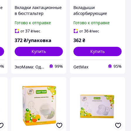
ые
Вкладки лактационные
Вкладыши
в бюстгальтер
абсорбирующие
одноразовые
одноразовые BABY
Готово к отправке
Готово к отправке
абсорбирующие
TEAM 0025 для
суперпоглощающие
бюстгальтера, 60 шт., в
37
36
от
₴
/мес
от
₴
/мес
для кормящих мам 60
индивидуальной
372
₴/упаковка
362
₴
шт Baby team
упаковке
Купить
Купить
9%
99%
95%
ЭкоМама: Одежда для беременных, белье для кормящих, сумка в роддом, одежда для новорожденных
GetMax