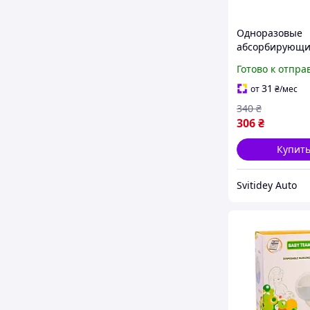
Одноразовые
абсорбирующ
вкладки для
Готово к отпра
бюстгальтера 0
штук
31
от
₴
/мес
340
₴
306
₴
Купит
Svitidey Auto