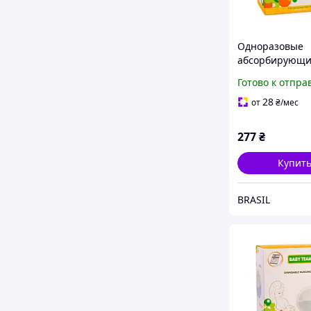
Одноразовые
абсорбирующ
вкладыши к
Готово к отпра
бюстгальтеру 0
штук
28
от
₴
/мес
супервпитыв
:BRASIL:
277
₴
Купит
BRASIL