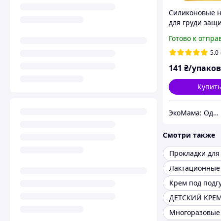
Силиконовые н
для груди защ
контейнере дл
Готово к отпра
грудного
вскармливани
5.0
новорожденны
141
₴/упако
Baby team
Купит
ЭкоМама: Одежда для беременных, белье для кормящих, сумка в роддом, одежда для новорожденных
Смотри также
Прокладки для
Крем под подг
ДЕТСКИЙ КРЕ