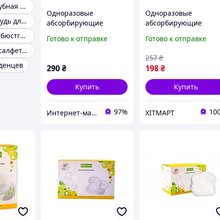
Силиконовая зубная щетка для детей
Одноразовые
Одноразовые
Накладки на грудь для кормления
абсорбирующие
абсорбирующие
вкладыши к
вкладыши к
Прокладки для бюстгальтера
Готово к отправке
Готово к отправке
бюстгальтеру 0025, 60
бюстгальтеру 0020, 3
Сухие детские салфетки
штук
штук
257
₴
супервпитывающие
денцев
290
₴
198
₴
Купить
Купить
97%
10
Интернет-магазин "МОЙ ДОМОВОЙ"
ХІТМАРТ