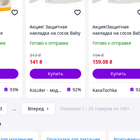
Акция! Защитная
Акция!Защитная
ие
накладка на сосок Baby
накладка на сосок Ba
Team в контейнері, 2
Team в контейнері, 2
вке
Готово к отправке
Готово к отправке
 30 штук
шт (0030) - По лучшей
шт (0030)/скупайся н
ающие
цене!
KasaTochka
313
₴
194
₴
339-85)
141
₴
159
.08
₴
ь
Купить
Купить
93%
92%
9
KoLider - модный магазин
KasaTochka
3
...
Вперед
Показано 1 - 29 товаров из 100+
е
 для младенцев
Прокладки для лактации
Впитывающи