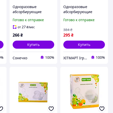
Одноразовые
Одноразовые
абсорбирующие
абсорбирующие
вкладыши к
вкладыши к
Готово к отправке
Готово к отправке
0
бюстгальтеру 0020, 30
бюстгальтеру 0025, 60
штук
штук ХІТМАРТ Іграшки
27
от
₴
/мес
384
₴
супервпитывающие
266
₴
295
₴
SUNNY
Купить
Купить
0%
100%
100%
Сонечко
ХІТМАРТ Іграшки