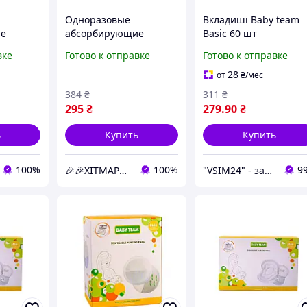
Одноразовые
Вкладиші Baby team
ие
абсорбирующие
Basic 60 шт
вкладыши к
вке
Готово к отправке
Готово к отправке
020, 30
бюстгальтеру 0025, 60
штук ХІТМАРТ Kids
28
от
₴
/мес
ающие
384
₴
311
₴
295
₴
279
.90
₴
ь
Купить
Купить
100%
100%
9
🎉🎉ХІТМАРТ Kids
"VSIM24" - забота о близких в каждом доме!