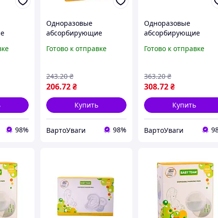
Одноразовые
Одноразовые
ие
абсорбирующие
абсорбирующие
вкладыши к
вкладыши к
вке
Готово к отправке
Готово к отправке
025, 60
бюстгальтеру 0020, 30
бюстгальтеру 0025, 6
штук
штук VRT
супервпитывающие
243
.20
₴
363
.20
₴
VRT
206
.72
₴
308
.72
₴
ь
Купить
Купить
98%
98%
9
ВартоУваги
ВартоУваги