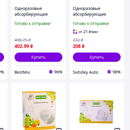
Одноразовые
Одноразовые
абсорбирующие
абсорбирующие
вкладыши BABY TEAM
вкладки в бюстгальтер
Готово к отправке
Готово к отправке
вискоза 60 шт Белые
0020, 30 штук
супервпитывающие
21
от
₴
/мес
498
.75
₴
232
₴
402
.99
₴
208
₴
Купить
Купить
9%
96%
98%
BestMix
Svitidey Auto