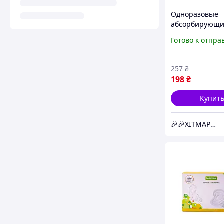
Одноразовые
абсорбирующ
вкладыши к
Готово к отпра
бюстгальтеру 0
штук
супервпитыв
257
₴
ХІТМАРТ Kids
198
₴
Купит
🎉🎉ХІТМАРТ Kids