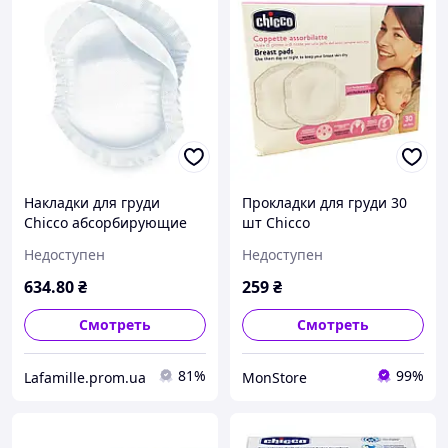
Накладки для груди
Прокладки для груди 30
Chicco абсорбирующие
шт Chicco
60 шт (61773.00)
(8003670845843)
Недоступен
Недоступен
634
.80
₴
259
₴
Смотреть
Смотреть
81%
99%
Lafamille.prom.ua
MonStore