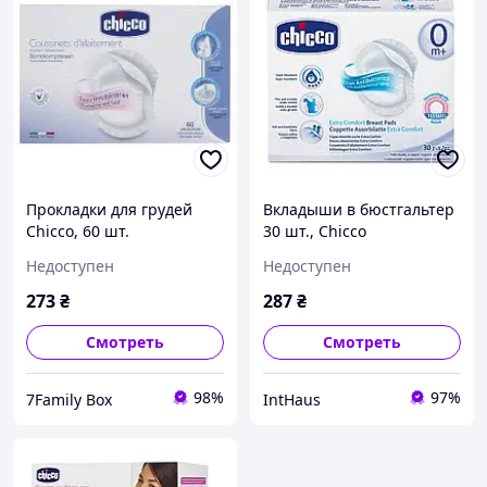
Прокладки для грудей
Вкладыши в бюстгальтер
Chicco, 60 шт.
30 шт., Chicco
Недоступен
Недоступен
273
₴
287
₴
Смотреть
Смотреть
98%
97%
7Family Box
IntHaus