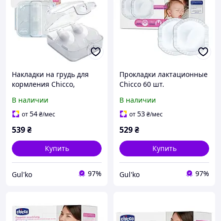
Накладки на грудь для
Прокладки лактационные
кормления Chicco,
Chicco 60 шт.
размер S-M
В наличии
В наличии
54
53
от
₴
/мес
от
₴
/мес
539
₴
529
₴
Купить
Купить
97%
97%
Gul'ko
Gul'ko