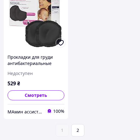
Прокладки для груди
антибактериальные
Chicco, 60 шт. (61773.90)
Недоступен
529
₴
Смотреть
100%
МАмин ассистент
1
2