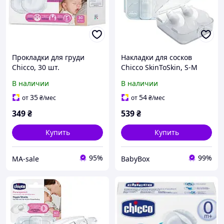
Прокладки для груди
Накладки для сосков
Chicco, 30 шт.
Chicco SkinToSkin, S-M
(2шт)
В наличии
В наличии
35
54
от
₴
/мес
от
₴
/мес
349
₴
539
₴
Купить
Купить
95%
99%
МА-sale
BabyBox