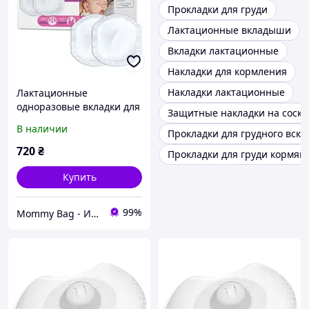
Прокладки для груди
Лактационные вкладыши
Вкладки лактационные
Накладки для кормления
Накладки лактационные
Лактационные
одноразовые вкладки для
Защитные накладки на соски
груди с
В наличии
Прокладки для грудного вск
антибактериальным
слоем Chicco
720
₴
Прокладки для груди кормя
впитывающие для
кормящих мам, 60шт
Купить
99%
Mommy Bag - Интернет-магазин наборов в роддом