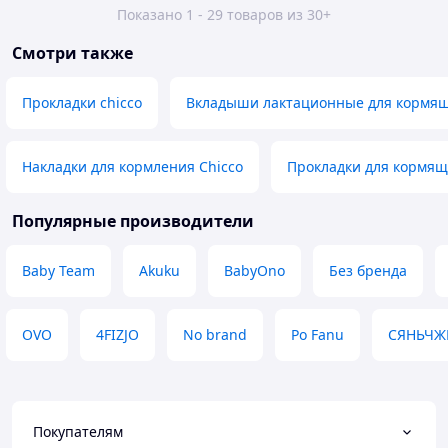
Показано 1 - 29 товаров из 30+
Смотри также
Прокладки chicco
Вкладыши лактационные для кормя
Накладки для кормления Chicco
Прокладки для кормящ
Популярные производители
Baby Team
Akuku
BabyOno
Без бренда
OVO
4FIZJO
No brand
Po Fanu
СЯНЬЧЖ
Покупателям