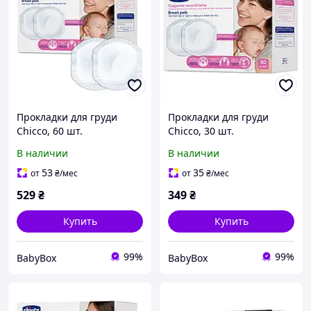
Прокладки для груди
Прокладки для груди
Chicco, 60 шт.
Chicco, 30 шт.
В наличии
В наличии
53
35
от
₴
/мес
от
₴
/мес
529
₴
349
₴
Купить
Купить
99%
99%
BabyBox
BabyBox