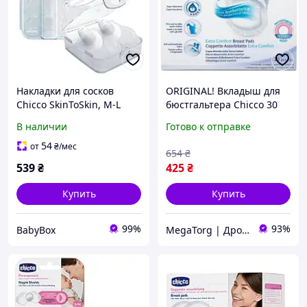
Накладки для сосков
ORIGINAL! Вкладыш для
Chicco SkinToSkin, M-L
бюстгальтера Chicco 30
(2шт)
шт (61779.00) - Качество!
В наличии
Готово к отправке
Гарантия!
MegaTorg.com.ua
54
от
₴
/мес
654
₴
539
₴
425
₴
Купить
Купить
99%
93%
BabyBox
MegaTorg | Дропшиппинг и Опт