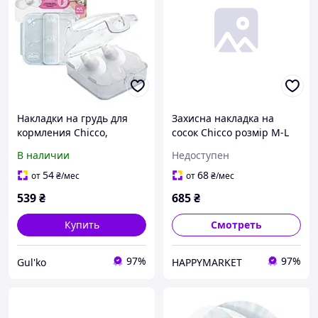
Накладки на грудь для
Захисна накладка на
кормления Chicco,
сосок Chicco розмір M-L
размер M-L
(8058664070473)
В наличии
Недоступен
(09034.00)
54
68
от
₴
/мес
от
₴
/мес
539
₴
685
₴
Купить
Смотреть
97%
97%
Gul'ko
HAPPYMARKET