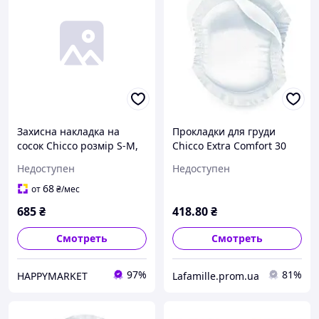
Захисна накладка на
Прокладки для груди
сосок Chicco розмір S-M,
Chicco Extra Comfort 30
(8058664070466)
шт. (61779.00)
Недоступен
Недоступен
(09033.00)
68
от
₴
/мес
685
₴
418
.80
₴
Смотреть
Смотреть
97%
81%
HAPPYMARKET
Lafamille.prom.ua