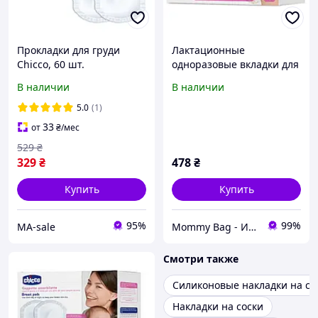
Прокладки для груди
Лактационные
Chicco, 60 шт.
одноразовые вкладки для
груди с
В наличии
В наличии
антибактериальным
слоем Chicco
5.0
(1)
впитывающие для
33
от
₴
/мес
кормящих мам, 30шт
529
₴
329
₴
478
₴
Купить
Купить
95%
99%
МА-sale
Mommy Bag - Интернет-магазин наборов в роддом
Смотри также
Силиконовые накладки на со
Накладки на соски