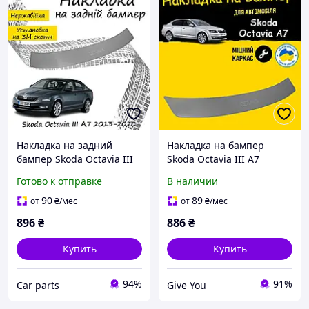
Накладка на задний
Накладка на бампер
бампер Skoda Octavia III
Skoda Octavia III А7
А7 Шкода Октавия 3 2013-
Шкода Октавия 3 А7 2013-
Готово к отправке
В наличии
2020 Накладка защитная
2020 Хромированная
заднего бампера
накладка заднего
90
89
от
₴
/мес
от
₴
/мес
бампера защитная
896
₴
886
₴
Купить
Купить
94%
91%
Сar parts
Give You