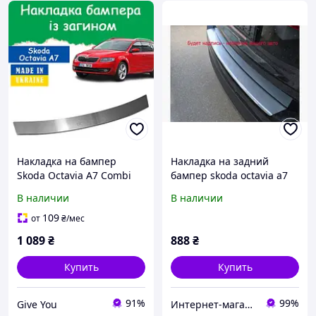
Накладка на бампер
Накладка на задний
Skoda Octavia А7 Combi
бампер skoda octavia a7
Шкода Октавия 2013-2020
sw(шкода октавия а7) с
В наличии
В наличии
универсал с загибом
логотипом, с загибом.
защитная накладка
нерж.
109
от
₴
/мес
заднего бампера
1 089
₴
888
₴
Купить
Купить
91%
99%
Give You
Интернет-магазин "Carmos"