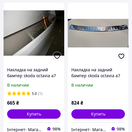
Накладка на задний
Накладка на задний
бампер skoda octavia a7
бампер skoda octavia a7
sw(шкода октавия а7) с
SW (шкода октавия а7), с
В наличии
В наличии
логотипом, без загиба.
загибом. нерж. Турция
нерж.
5.0
(1)
665
₴
824
₴
Купить
Купить
98%
98%
Інтернет- Магазин "Stuning"
Інтернет- Магазин "Stuning"