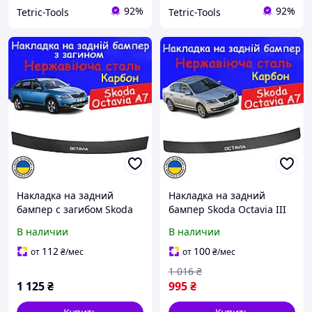
92%
92%
Tetric-Tools
Tetric-Tools
Накладка на задний
Накладка на задний
бампер с загибом Skoda
бампер Skoda Octavia III
Octavia А7 Combi Шкода
А7 Шкода Октавия 3 2013-
В наличии
В наличии
Октавия А7 2013-2020
2020 Накладка карбон
универсал Тюнинг
защитная
112
100
от
₴
/мес
от
₴
/мес
накладка карбон
1 016
₴
защитная
1 125
₴
995
₴