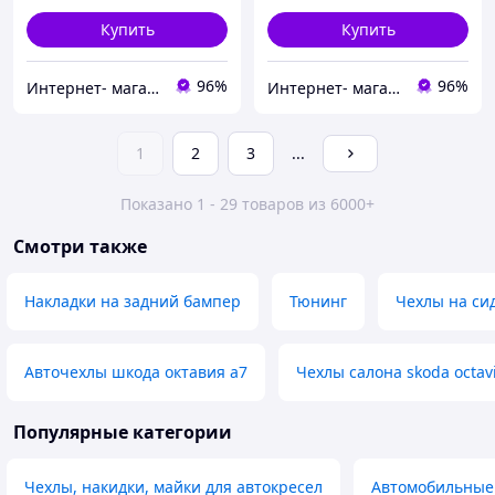
Купить
Купить
96%
96%
Интернет- магазин Avtotuning
Интернет- магазин Avtotuning
1
2
3
...
Показано 1 - 29 товаров из 6000+
Смотри также
Накладки на задний бампер
Тюнинг
Чехлы на сид
Авточехлы шкода октавия а7
Чехлы салона skoda octav
Популярные категории
Чехлы, накидки, майки для автокресел
Автомобильные