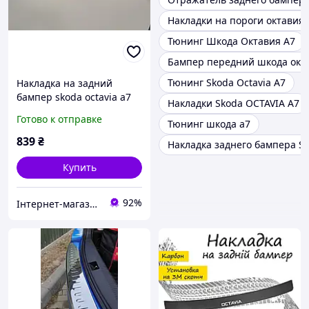
Накладки на пороги октавия 
Тюнинг Шкода Октавия А7
Бампер передний шкода окт
Тюнинг Skoda Octavia A7
Накладка на задний
бампер skoda octavia a7
Накладки Skoda OCTAVIA А7
SW (шкода октавия а7), с
Готово к отправке
Тюнинг шкода а7
загибом. нерж. Турция
839
₴
Накладка заднего бампера Sk
Купить
92%
Інтернет-магазин Tuning