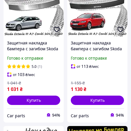
Защитная накладка
Защитная накладка
бампера с загибом Skoda
бампера с загибом Skoda
Octavia III А7 Combi
Octavia III А7 Combi
Готово к отправке
Готово к отправке
Шкода Октавия 3 2013-
Шкода Октавия 3 13-20
2020 Тюнинг
Универсал карбон
113
5.0
(1)
от
₴
/мес
Хромированная
защитная
103
от
₴
/мес
1 041
₴
1 155
₴
1 031
₴
1 130
₴
Купить
Купить
94%
94%
Сar parts
Сar parts