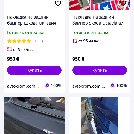
Накладка на задний
Накладка на задний
бампер Шкода Октавия
бампер Skoda Octavia a7
А7 Седан / Лифтбек Skoda
SW *2013+2020 год Шкода
Готово к отправке
Готово к отправке
Octavia A7 2013-2019 год
Октавия А7 Универсал
ABS-матовый пластик
Нержавейка с загибом
95
5.0
(1)
от
₴
/мес
95
от
₴
/мес
950
₴
950
₴
Купить
Купить
100%
100%
avtoxrom.com.ua
avtoxrom.com.ua