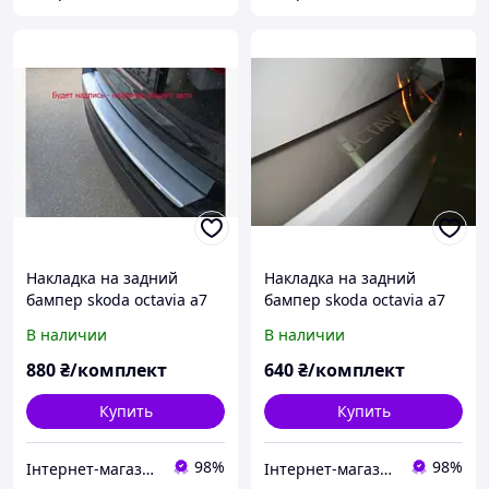
Накладка на задний
Накладка на задний
бампер skoda octavia a7
бампер skoda octavia a7
(шкода октавия а7) с
(шкода октавия а7) с
В наличии
В наличии
логотипом, с загибом.
логотипом, без загиба.
нерж.
нерж.
880
₴/комплект
640
₴/комплект
Купить
Купить
98%
98%
Інтернет-магазин "Mixtuning"
Інтернет-магазин "Mixtuning"