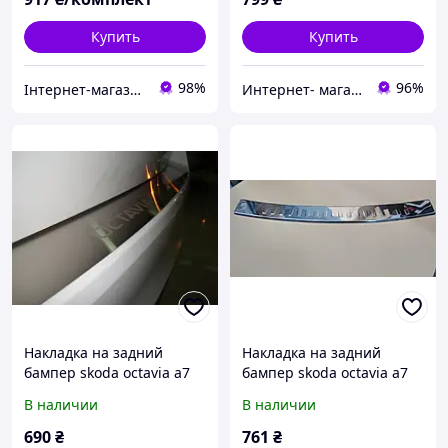
Купить
Купить
98%
96%
Інтернет-магазин "Mixtuning"
Интернет- магазин Avtotuning
Накладка на задний
Накладка на задний
бампер skoda octavia a7
бампер skoda octavia a7
(шкода октавия а7) с
SW (шкода октавия а7), с
В наличии
В наличии
логотипом, без загиба.
загибом. нерж. Турция
нерж.
690
₴
761
₴