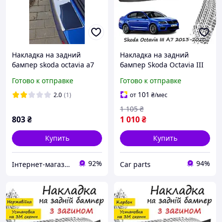
Накладка на задний
Накладка на задний
бампер skoda octavia a7
бампер Skoda Octavia III
sw (шкода октавия а7
А7 Шкода Октавия 3 2013-
Готово к отправке
Готово к отправке
(2011- .), с загибом
2020 Карбоновая
защитная накладка
101
2.0
(1)
от
₴
/мес
бампера
1 105
₴
803
₴
1 010
₴
Купить
Купить
92%
94%
Інтернет-магазин Tuning
Сar parts