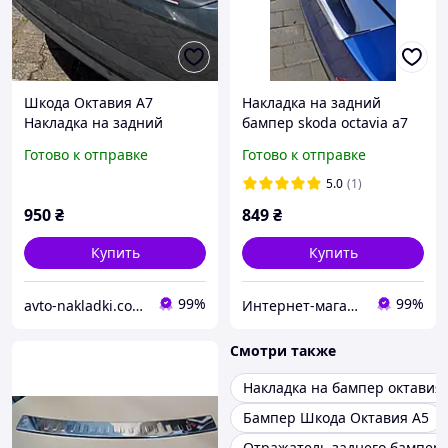
Шкода Октавия А7
Накладка на задний
Накладка на задний
бампер skoda octavia a7
бампер Skoda Octavia A7 с
SW (шкода октавия а7), с
Готово к отправке
Готово к отправке
2013-2019 Седан /
загибом. нерж. Турция
лифтбек ABS-матовый
5.0
(1)
пластик
950
₴
849
₴
Купить
Купить
99%
99%
avto-nakladki.com.ua
Интернет-магазин "Carmos"
Смотри также
Накладка на бампер октавия 
Бампер Шкода Октавия А5
Отражатель заднего бампера