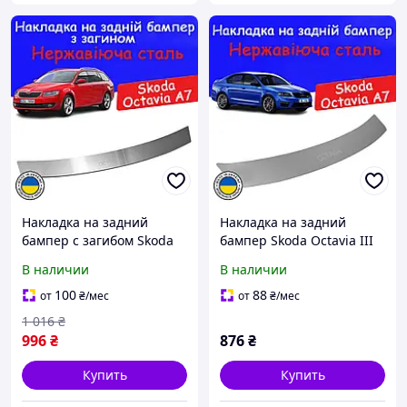
Накладка на задний
Накладка на задний
бампер с загибом Skoda
бампер Skoda Octavia III
Octavia А7 Combi Шкода
А7 Шкода Октавия 3 2013-
В наличии
В наличии
Октавия 2013-2020
2020 Защитная накладка
универсал Тюнинг
бампера
100
88
от
₴
/мес
от
₴
/мес
накладка защитная
1 016
₴
Хромированая
996
₴
876
₴
Купить
Купить