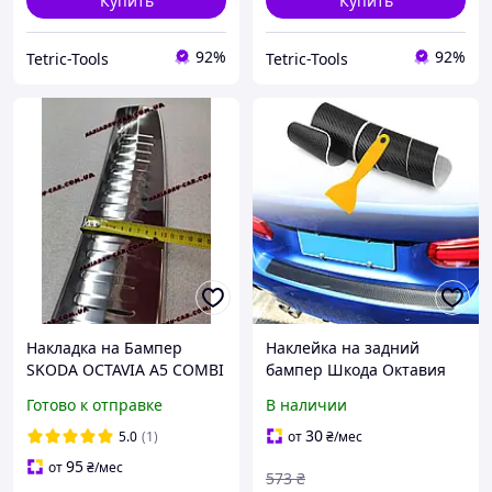
Купить
Купить
92%
92%
Tetric-Tools
Tetric-Tools
Накладка на Бампер
Наклейка на задний
SKODA OCTAVIA A5 COMBI
бампер Шкода Октавия
с 2009-2013 год Шкода
Skoda Octavia А7 Карбон
Готово к отправке
В наличии
Октавия А5 Универсал
накладка бампера
Нержавейка Турция
защитная
30
5.0
(1)
от
₴
/мес
95
от
₴
/мес
573
₴