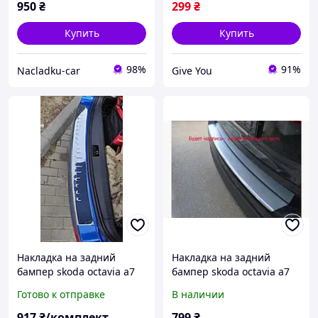
950
₴
299
₴
Купить
Купить
98%
91%
Nacladku-car
Give You
Накладка на задний
Накладка на задний
бампер skoda octavia a7
бампер skoda octavia a7
sw(шкода октавия а7) с
(шкода октавия а7) с
Готово к отправке
В наличии
загибом. нерж.
логотипом, с загибом.
нерж.
917
₴/комплект
799
₴