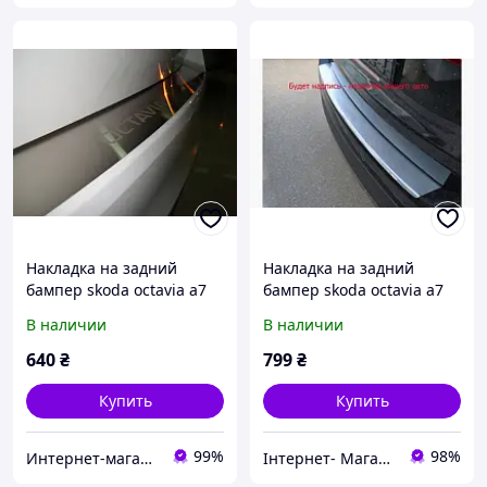
Накладка на задний
Накладка на задний
бампер skoda octavia a7
бампер skoda octavia a7
(шкода октавия а7) с
(шкода октавия а7) с
В наличии
В наличии
логотипом, без загиба.
логотипом, с загибом.
нерж.
нерж.
640
₴
799
₴
Купить
Купить
99%
98%
Интернет-магазин "Carmos"
Інтернет- Магазин "Stuning"