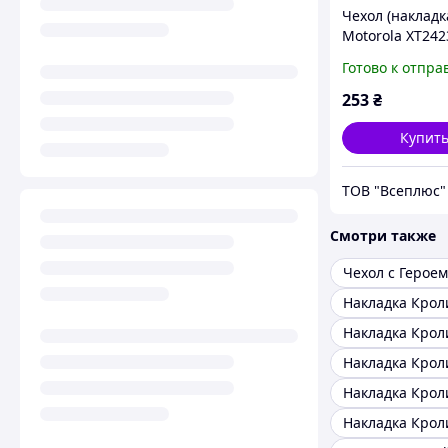
Чехол (накладк
Motorola XT242
G24, Original So
Готово к отпра
Черный
253
₴
Купит
ТОВ "Всеплюс"
Смотри также