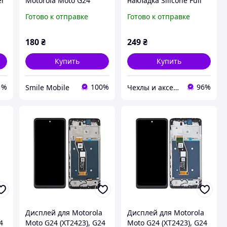
er
Motorola Moto G24
накладка Silicone Full
я
Power Soft touch
Cover для Motorola
Готово к отправке
Готово к отправке
покрытие, высокий
Moto G05 без лого
бортик. Пудра розовый
матовый
180
₴
249
₴
Купить
Купить
1%
100%
96%
Smile Mobile
Чехлы и аксессуары | Mob4
a
Дисплей для Motorola
Дисплей для Motorola
4
Moto G24 (XT2423), G24
Moto G24 (XT2423), G24