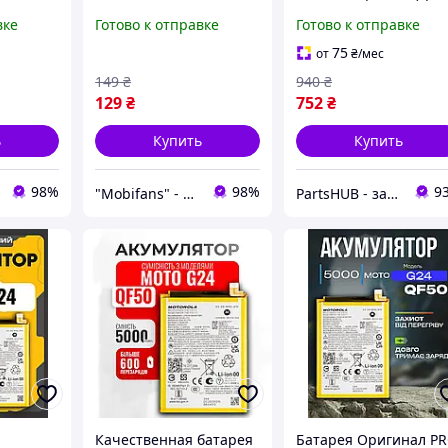
ля
накладка TPU для
mAh), Батарея Мото
вке
Готово к отправке
Готово к отправке
G24 /
Motorola Moto G72 /
Г24
 дж24
чехол на мото дж72
75
от
₴
/мес
149
₴
940
₴
129
₴
752
₴
ь
Купить
Купить
98%
98%
9
"Mobifans" - магазин с отличным сервисом и доступными ценами на аксессуары для гаджетов!
PartsHUB - запчастини на Телефони (Дисплей / Акумулятор / Шлейф-Плати)
Качественная батарея
Батарея Оригинал P