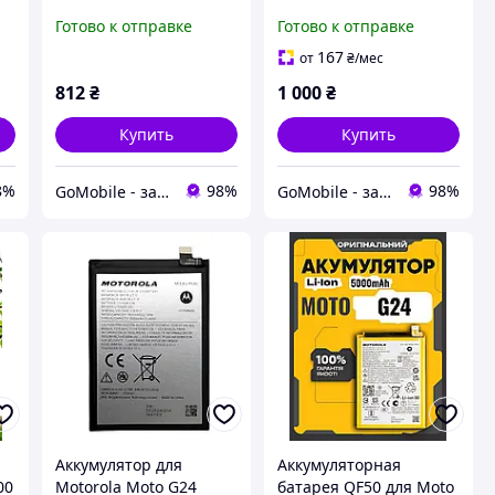
Power (XT2421) черный
Power (XT2421) черный
Готово к отправке
Готово к отправке
4s
+ рамка
+ рамка оригинал
(Китай)
167
от
₴
/мес
812
₴
1 000
₴
Купить
Купить
8%
98%
98%
GoMobile - запчасти для мобильных телефонов и планшетов.
GoMobile - запчасти для мобильных телефонов и планшетов.
я
Аккумулятор для
Аккумуляторная
00
Motorola Moto G24
батарея QF50 для Moto