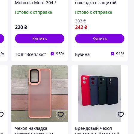
Motorola Moto G04 /
накладка с защитой
Moto G04s / XT2421-13
камеры для Samsung
Готово к отправке
Готово к отправке
26
Moto E14 / XT2423 Moto
Galaxy S24 Ultra 5G
na
G24, Original Soft Case,
S928 цвет Purple
303
₴
buzyna
220
₴
242
₴
Купить
Купить
1%
95%
91%
ТОВ "Всеплюс"
Бузина
Чехол накладка
Брендовый чехол