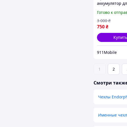
аккумулятор д
G24, батарея д
Готово к отпра
Г24
3 000
₴
750
₴
Купит
911Mobile
1
2
Смотри такж
Чехлы Endorp
Именные чех