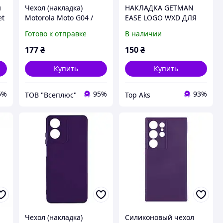
и
Чехол (накладка)
НАКЛАДКА GETMAN
et
Motorola Moto G04 /
EASE LOGO WXD ДЛЯ
nz
Moto G04s / XT2421-13
MOTOROLA MOTO
Готово к отправке
В наличии
)
Moto E14 / XT2423 Moto
G22/E32 ПРОЗОРИЙ
G24, GETMAN Liquid
177
₴
150
₴
Silk,
Купить
Купить
6%
95%
93%
ТОВ "Всеплюс"
Top Aks
Чехол (накладка)
Силиконовый чехол