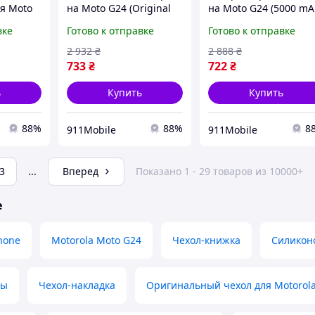
ля Moto
на Moto G24 (Original
на Moto G24 (5000 mA
ля Мото
PRC), АКБ для Мото Г24
+ скотч для фиксации
вке
Готово к отправке
Готово к отправке
качественным
контроллером
2 932
₴
2 888
₴
733
₴
722
₴
ь
Купить
Купить
88%
88%
8
911Mobile
911Mobile
3
...
Вперед
Показано 1 - 29 товаров из 10000+
е
hone
Motorola Moto G24
Чехол-книжка
Силиконо
лы
Чехол-накладка
Оригинальный чехол для Motorola