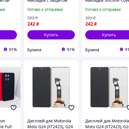
щитой
накладка с защитой
накладка Silicone Cov
amsung
камеры для Samsung
с защитой камеры дл
вке
Готово к отправке
Готово к отправке
a 5G
Galaxy S24 Ultra 5G
смартфона Motorola
ant
S928 цвет Maroon
G24 Power цвет Red
303
₴
303
₴
buzyna
buzyna
242
₴
242
₴
ь
Купить
Купить
91%
91%
9
Бузина
Бузина
хол
Дисплей для Motorola
Дисплей для Motorol
ne Full
Moto G24 (XT2423), G24
Moto G24 (XT2423), G2