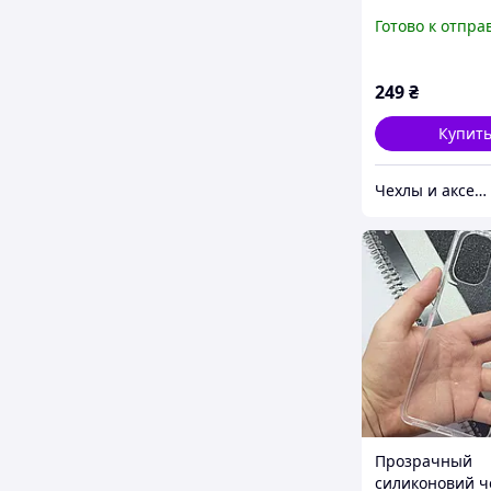
Cover для Moto
Готово к отпра
Moto G75 без л
249
₴
Купит
Чехлы и аксессуары | Mob4
Прозрачный
силиконовий ч