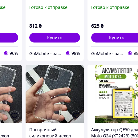
rola
Power (XT2421), Moto
Power (XT2421), Moto
вке
Готово к отправке
Готово к отправке
ого
G04 (XT2421), Moto G04s
G04 (XT2421), Moto G0
черный оригинал
черный
(Китай)
812
₴
625
₴
ь
Купить
Купить
96%
98%
9
GoMobile - запчасти для мобильных телефонов и планшетов.
GoMobile - запчасти для мобильных телефонов и планшетов.
Прозрачный
Аккумулятор QF50 дл
ехол
силиконовий чехол
Moto G24 (XT2423) (50