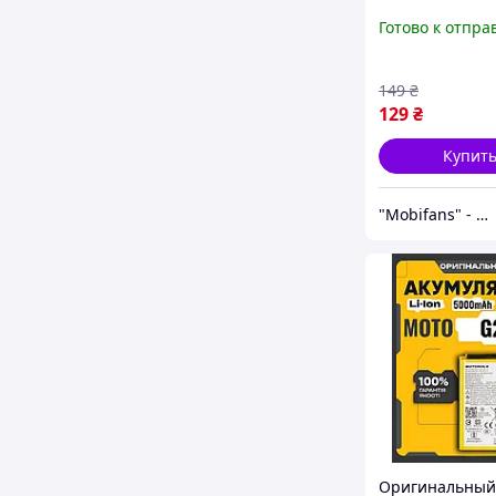
накладка TPU д
Готово к отпра
Motorola Moto 
чехол на мото
149
₴
129
₴
Купит
"Mobifans" - магазин с отличным сервисом и доступными ценами на аксессуары для гаджетов!
Оригинальный