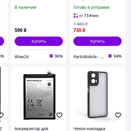
Power / PC60
G24 оригинальная, АКБ
В наличии
Готово к отправке
Original на Мото Г24
73
от
₴
/мес
1 460
₴
590
₴
730
₴
Купить
Купить
3%
96%
94%
Wow24
PartsMobile - Магазин запчастин (телефони, планшети, ноутбуки)
RC
Аккумулятор для
Чехол-накладка