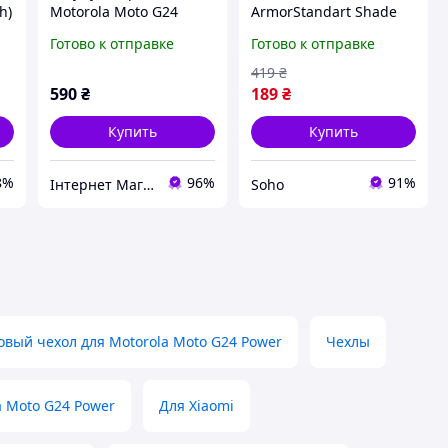
h)
Motorola Moto G24
ArmorStandart Shade
 с
Power / PC60
для Motorola Moto
Готово к отправке
Готово к отправке
G24,/Moto G04/Moto
E14 Black (ARM75714)
419
₴
590
₴
189
₴
Купить
Купить
8%
96%
91%
Інтернет Магазин "max-it.com.ua"
Soho
вый чехол для Motorola Moto G24 Power
Чехлы
 Moto G24 Power
Для Xiaomi