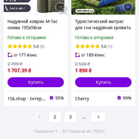
Надувной коврик M-Tac
Туристический матрас
олива 195х58см
для сна надувная кровать
армейский надувной
двуспальная
Готово к отправке
Готово к отправке
каремат для ЗСУ
водонепроницаемая
надувная для
5.0
(5)
5.0
(1)
путешествий коврик для
171
189
от
₴
/мес
от
₴
/мес
кемпинга
2 799
₴
2 520
₴
1 707
.39
₴
1 890
₴
Купить
Купить
95%
99%
15k.shop - Інтернет магазин для туризму, відпочинку та спорядження !
Cherry
1
2
3
...
Показано 1 - 29 товаров из 7000+