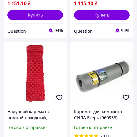
подушкой
водонепроницаемый
1 151
.10
₴
1 115
.10
₴
коврик для кемпинга
Купить
Купить
94%
94%
Question
Question
Надувной каремат с
Каремат для кемпинга
помпой походный,
СИЛА Егерь (960933)
туристический WCG для
Готово к отправке
Готово к отправке
кемпинга (красный)
5.0
(1)