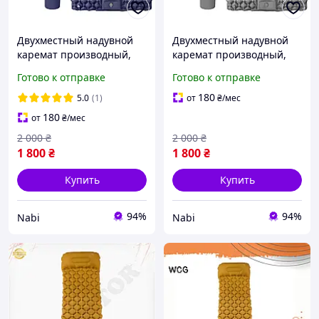
Двухместный надувной
Двухместный надувной
каремат производный,
каремат производный,
туристический WCG для
туристический WCG для
Готово к отправке
Готово к отправке
кемпинга (синий)
кемпинга (серый)
180
5.0
(1)
от
₴
/мес
180
от
₴
/мес
2 000
₴
2 000
₴
1 800
₴
1 800
₴
Купить
Купить
94%
94%
Nabi
Nabi