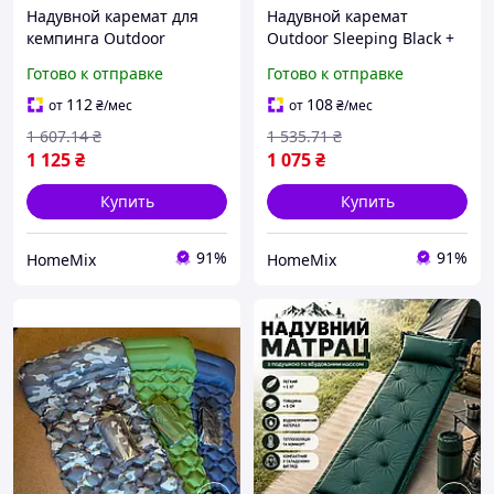
Надувной каремат для
Надувной каремат
кемпинга Outdoor
Outdoor Sleeping Black +
Sleeping Black + Коврик
Кемпинговый фонарь-
Готово к отправке
Готово к отправке
для пикника NJ-528
лампа BL-2029 / Матрас
для кемпинга
112
108
от
₴
/мес
от
₴
/мес
1 607
.14
₴
1 535
.71
₴
1 125
₴
1 075
₴
Купить
Купить
91%
91%
HomeMix
HomeMix