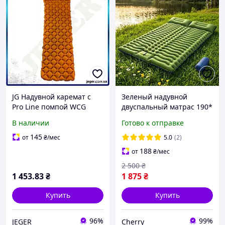
JG Надувной каремат с
Зеленый надувной
Pro Line помпой WCG
двуспальный матрас 190*
жёлтый туристический
130 см каремат
В наличии
Готово к отправке
коврик для кемпинга
туристический для сна
односпальный водоне
отдыха походный
145
от
₴
/мес
5.0
(2)
Prime\X
188
от
₴
/мес
2 500
₴
1 453
.83
₴
1 875
₴
Купить
Купить
96%
99%
JEGER
Cherry