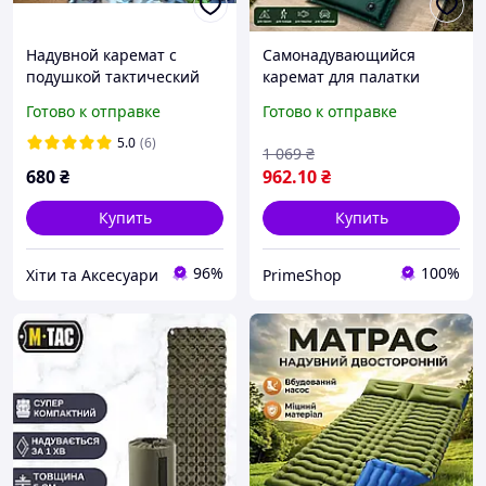
Надувной каремат с
Самонадувающийся
подушкой тактический
каремат для палатки
коврик пляжный
175×65×4 см
Готово к отправке
Готово к отправке
туристический матрас
туристический матрас с
серый, синий, зеленый,
подушкой для кемпинга,
5.0
(6)
1 069
₴
черный
походный коврик для сна
680
₴
962
.10
₴
Купить
Купить
96%
100%
Хіти та Аксесуари
PrimeShop