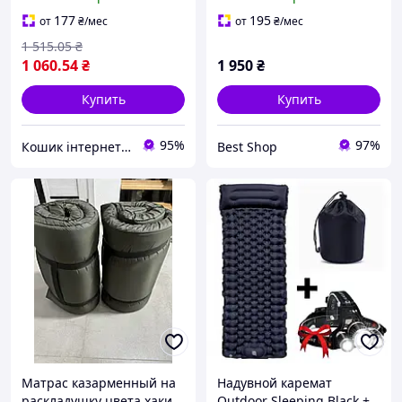
для пикника NJ-528,
военных армии зуда
Черный
кемпинга, матрас. BS
177
195
от
₴
/мес
от
₴
/мес
1 515
.05
₴
1 060
.54
₴
1 950
₴
Купить
Купить
95%
97%
Кошик інтернет магазин
Best Shop
Матрас казарменный на
Надувной каремат
раскладушку цвета хаки
Outdoor Sleeping Black +