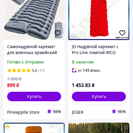
Самонадувной каремат
JG Надувной каремат с
для военных армейский
Pro Line помпой WCG
коврик туристический
туристический для
Готово к отправке
В наличии
для похода туризма
кемпинга красный
кемпинга отдыха на
спальный коврик для
145
5.0
(17)
от
₴
/мес
природе
поход Prime\X
1 399
₴
899
₴
1 453
.83
₴
Купить
Купить
98%
96%
Pineapplle store
JEGER