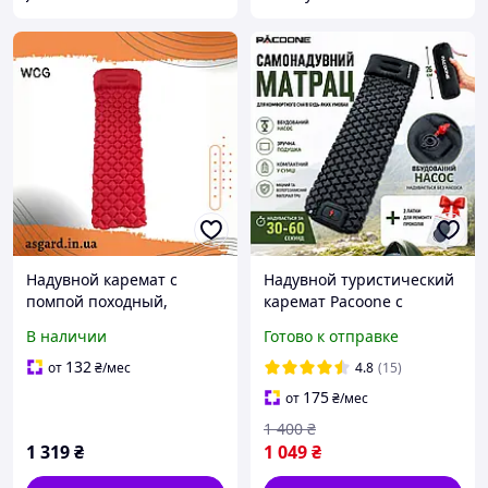
Надувной каремат с
Надувной туристический
помпой походный,
каремат Pacoone с
туристический WCG для
подушкой со встроенным
В наличии
Готово к отправке
кемпинга (красный) ASG
насосом 190x58 см
132
от
₴
/мес
4.8
(15)
175
от
₴
/мес
1 400
₴
1 319
₴
1 049
₴