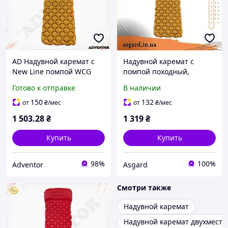
AD Надувной каремат с
Надувной каремат с
New Line помпой WCG
помпой походный,
жёлтый туристический
туристический WCG для
Готово к отправке
В наличии
коврик для кемпинга
кемпинга (жёлтый) ASG
спальный матрас для
150
132
от
₴
/мес
от
₴
/мес
Ultra\R
1 503
.28
₴
1 319
₴
Купить
Купить
98%
100%
Adventor
Asgard
Смотри также
Надувной каремат
Надувной каремат двухмест