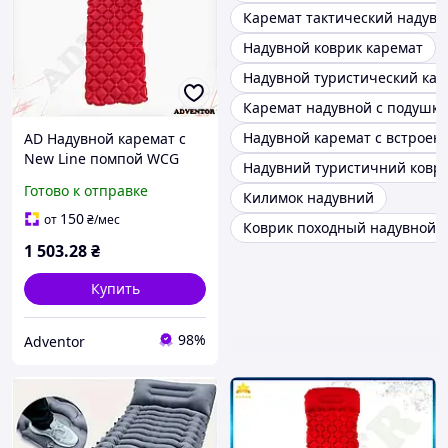
Каремат тактический надувн
Надувной коврик каремат
Надувной туристический кар
Каремат надувной с подушк
Надувной каремат с встроен
AD Надувной каремат с
New Line помпой WCG
Надувний туристичний ковр
туристический для
Готово к отправке
Килимок надувний
кемпинга красный
спальный коврик для
150
от
₴
/мес
Коврик походный надувной
отдых Ultra\R
1 503
.28
₴
Купить
98%
Adventor