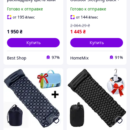
тактический каремат для
Фонарь налобный RJ 3000
Готово к отправке
Готово к отправке
военных армии зуда
Т6 / Матрас для кемпинга
кемпинга, матрас. BS
195
144
от
₴
/мес
от
₴
/мес
2 064
.29
₴
1 950
₴
1 445
₴
Купить
Купить
97%
91%
Best Shop
HomeMix