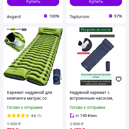
Купить
Купить
100%
97%
Asgard
Topturism
Каремат надувной для
Надувной каремат с
кемпинга матрас со
встроенным насосом,
встроенным насосом
Матрас для кемпинга
Готово к отправке
Готово к отправке
190x58x5см, OLN
140
4.6
(9)
от
₴
/мес
1 000
₴
2 806
₴