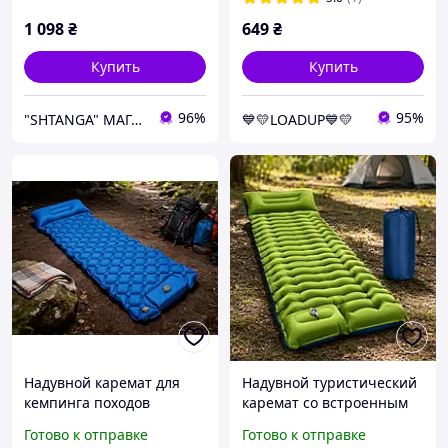
1 098
₴
649
₴
Купить
Купить
96%
95%
"SHTANGA" МАГАЗИН СПОРТИВНЫХ ТОВАРОВ
💙💛LOADUP💙💛
Надувной каремат для
Надувной туристический
кемпинга походов
каремат со встроенным
спальник с насосом
насосом и подголовником
Готово к отправке
Готово к отправке
242х70см. Зеленый