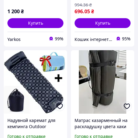
матрас с подушкой для
994
.36
₴
кемпинга.
1 200
₴
696
.05
₴
Купить
Купить
99%
95%
Yarkos
Кошик інтернет магазин
Надувной каремат для
Матрас казарменный на
кемпинга Outdoor
раскладушку цвета хаки
Sleeping Black + Коврик
тактический каремат для
Готово к отправке
Готово к отправке