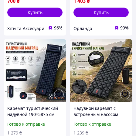
700
₴
1 403
₴
Купить
Купить
96%
99%
Хіти та Аксесуари
Орландо
Каремат туристический
Надувной каремат с
надувной 190×58×5 см
встроенным насосом
лёгкий матрас для
190×60×5 см
Готово к отправке
Готово к отправке
кемпинга и походов,
туристический матрас с
надувной коврик с
подушкой,
1 279
₴
1 239
₴