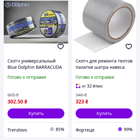
Скотч универсальный
Скотч для ремонта тентов
Blue Dolphin BARRACUDA
палатки шатра навеса
48мм х 50м серого цвета
серый 8см*4 м
Готово к отправке
Готово к отправке
для надежной упаковки
32
от
₴
/мес
605
₴
340
₴
302
.50
₴
323
₴
Купить
Купить
85%
99%
Trendovo
Фортеця