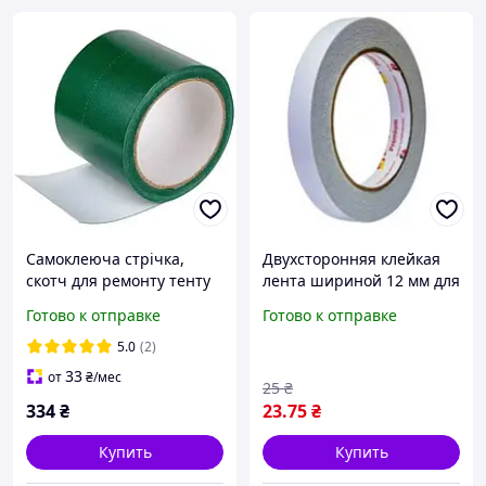
Самоклеюча стрічка,
Двухсторонняя клейкая
скотч для ремонту тенту
лента шириной 12 мм для
фур , палатки, 5 м х 7 см
надежного склеивания
Готово к отправке
Готово к отправке
колір зелений
5.0
(2)
33
от
₴
/мес
25
₴
334
₴
23
.75
₴
Купить
Купить