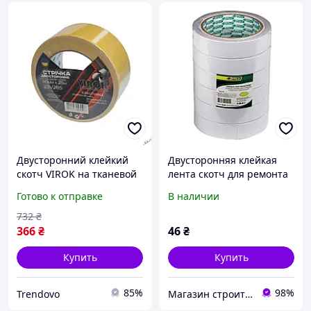
Двусторонний клейкий
Двусторонняя клейкая
скотч VIROK на тканевой
лента скотч для ремонта
основе шириной 50 мм
и творчества надежная и
Готово к отправке
В наличии
длиной 25 м для
удобная
надежного крепления
732
₴
366
₴
46
₴
Купить
Купить
85%
98%
Trendovo
Магазин строительных материалов "СТРОИМ ВМЕСТЕ"