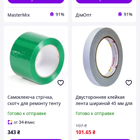
91%
91%
MasterMix
ДімОпт
Самоклеюча стрічка,
Двусторонняя клейкая
скотч для ремонту тенту
лента шириной 45 мм для
фур , палатки, 5 м х 7 см
надежного крепления
Готово к отправке
Готово к отправке
колір зелений
34
от
₴
/мес
107
₴
343
₴
101
.65
₴