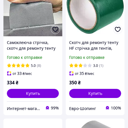
Самоклеюча стрічка,
Скотч для ремонту тенту
скотч для ремонту тенту
HF стрічка для тентів,
фур , палатки, 5 м х 7 см
брезенту, наметів 7см*5м
Готово к отправке
Готово к отправке
колір сірий
зелений
5.0
(8)
3.0
(1)
33
35
от
₴
/мес
от
₴
/мес
334
₴
350
₴
Купить
Купить
99%
100%
Интернет-магазин "VTRENDI"
Евро-Шопинг