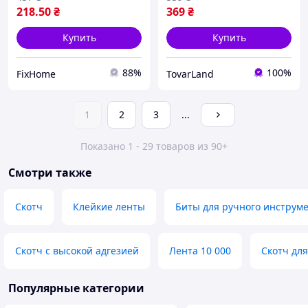
склеивания пленок
218
.50
₴
369
₴
Купить
Купить
88%
100%
FixHome
TovarLand
1
2
3
...
Показано 1 - 29 товаров из 90+
Смотри также
Скотч
Клейкие ленты
Биты для ручного инструм
Скотч с высокой адгезией
Лента 10 000
Скотч дл
Популярные категории