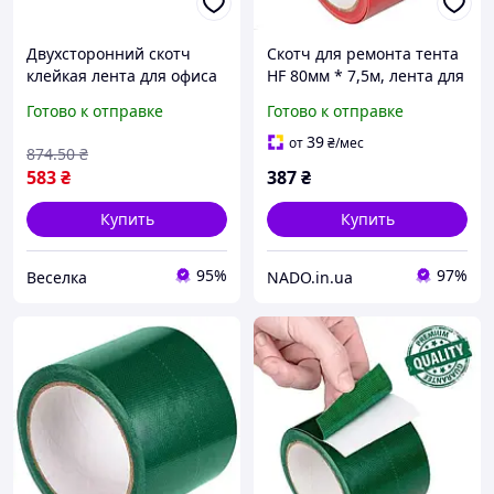
Двухсторонний скотч
Скотч для ремонта тента
клейкая лента для офиса
HF 80мм * 7,5м, лента для
и дома надежное
тентов, брезента, палаток
Готово к отправке
Готово к отправке
крепление для бумаги и
и прорезиненных тканей,
пластика FLAME
красный
39
от
₴
/мес
874
.50
₴
583
₴
387
₴
Купить
Купить
95%
97%
Веселка
NADO.in.ua