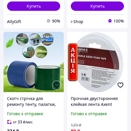
Купить
Купить
90%
100%
AllyGift
i-Shop
Скотч стрічка для
Прочная двусторонняя
ремонту тенту, палатки,
клейкая лента Axent
бризенту 8см*5м синій
вспененная 12мм x 2м
Готово к отправке
Готово к отправке
колір
для надежного монтажа
33
от
₴
/мес
129
₴