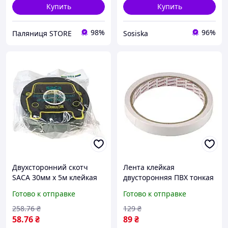
Купить
Купить
98%
96%
Паляниця STORE
Sosiska
Двухсторонний скотч
Лента клейкая
SACA 30мм х 5м клейкая
двусторонняя ПВХ тонкая
монтажная лента
12мм x 10м белая для
Готово к отправке
Готово к отправке
универсальная для
надежного крепления и
надежного крепления
рукоделия
258
.76
₴
129
₴
58
.76
₴
89
₴