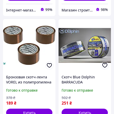
99%
98%
Інтернет-магазин " Фікус "
Магазин строительных материалов "СТРОИМ ВМЕСТЕ"
Бронзовая скотч-лента
Скотч Blue Dolphin
VOREL из полипропилена
BARRACUDA
48 мм х 50 м в упаковке 3
универсальный 48мм х
Готово к отправке
Готово к отправке
рулона для надежной
50м серого цвета для
фиксации
надежной упаковки
378
₴
502
₴
189
₴
251
₴
Купить
Купить