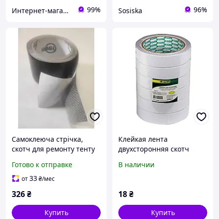
99%
96%
Интернет-магазин "VTRENDI"
Sosiska
Самоклеюча стрічка,
Клейкая лента
скотч для ремонту тенту
двухсторонняя скотч
фур, намети, 4м х 8см
12мм 10м для крепления
Готово к отправке
В наличии
колір сірий
и монтажа офисная
33
от
₴
/мес
326
₴
18
₴
Купить
Купить