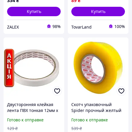
334
₴
89
₴
Купить
Купить
98%
100%
ZALEX
TovarLand
Двусторонняя клейкая
Скотч упаковочный
лента ПВХ тонкая 12мм x
Spider прочный желтый
10м белая для надежного
45мм х 1000м 50мкм
Готово к отправке
Готово к отправке
скрепления материалов и
клейкая лента для
офиса
надежной упаковки
129
₴
539
₴