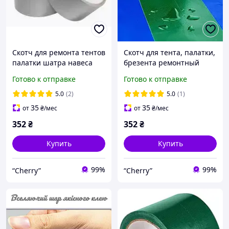
Скотч для ремонта тентов
Скотч для тента, палатки,
палатки шатра навеса
брезента ремонтный
серый 8см*4 м
7см*5м зелений
Готово к отправке
Готово к отправке
5.0
(2)
5.0
(1)
35
35
от
₴
/мес
от
₴
/мес
352
₴
352
₴
Купить
Купить
99%
99%
“Cherry”
“Cherry”