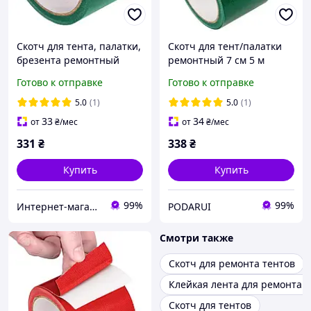
Скотч для тента, палатки,
Скотч для тент/палатки
брезента ремонтный
ремонтный 7 см 5 м
7см*5м зелений
Зеленый
Готово к отправке
Готово к отправке
5.0
(1)
5.0
(1)
33
34
от
₴
/мес
от
₴
/мес
331
₴
338
₴
Купить
Купить
99%
99%
Интернет-магазин "VTRENDI"
PODARUI
Смотри также
Скотч для ремонта тентов
Клейкая лента для ремонта 
Скотч для тентов