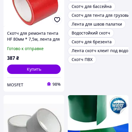
Скотч для бассейна
Скотч для тента для грузови
Лента для швов палатки
Водостойкий скотч
Скотч для ремонта тента
HF 80мм * 7,5м, лента для
Скотч для брезента
тентов, брезента, палаток
Готово к отправке
Лента скотч клеит под водой
и прорезиненных тканей,
красный
387
₴
Скотч ПВХ
Купить
98%
MOSFET