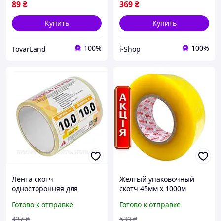
89
₴
369
₴
Купить
Купить
100%
100%
TovarLand
i-Shop
Лента скотч
Желтый упаковочный
односторонняя для
скотч 45мм х 1000м
тепличных пленок
Spider 50мкм прочная
Готово к отправке
Готово к отправке
крепкий клейкий
клейкая лента для
материал для надежного
надежных посылок
437
₴
539
₴