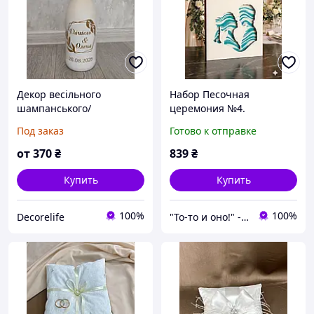
Декор весільного
Набор Песочная
шампанського/
церемония №4.
Оформлення пляшок на
Свадебный набор для
Под заказ
Готово к отправке
весілля
песочной церемонии.
Рамка сосуд, цветной
от
370
₴
839
₴
песок
Купить
Купить
100%
100%
Decorelife
"То-то и оно!" - Мультимаркет праздника