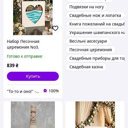
Подвязки на ногу
Свадебные нож и лопатка
Книга пожеланий на свадьбу
Украшение шампанского на 
Весільні аксесуари
Набор Песочная
церемония No3.
Песочная церемония
Свадебный набор для
Готово к отправке
Свадебные приборы для тор
песочной церемонии.
Рамка сосуд, цветной
839
₴
Свадебная казна
песок
Купить
100%
"То-то и оно!" - Мультимаркет праздника