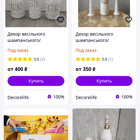
Декор весільного
Декор весільного
шампанського/
шампанського/
Оформлення пляшок на
Оформлення пляшок на
Под заказ
Под заказ
весілля
весілля
5.0
(2)
5.0
(1)
от
400
₴
от
350
₴
Купить
Купить
100%
100%
Decorelife
Decorelife