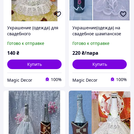
Украшение (одежда) для
Украшение(одежда) на
свадебного
свадебное шампанское
шампанського
жених фартушок
Готово к отправке
Готово к отправке
"невеста"№15
вышивка и невеста№14
140
₴
220
₴/пара
Купить
Купить
100%
100%
Magic Decor
Magic Decor