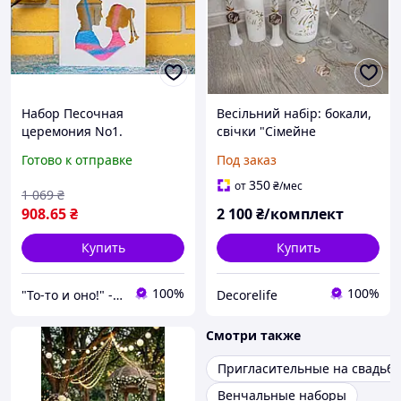
Набор Песочная
Весільний набір: бокали,
церемония No1.
свічки "Сімейне
Свадебный набор для
вогнище", декор
Готово к отправке
Под заказ
песочной церемонии.
шампанського
Рамка, цветной песок, 2
350
от
₴
/мес
1 069
₴
стакана
908
.65
₴
2 100
₴/комплект
Купить
Купить
100%
100%
"То-то и оно!" - Мультимаркет праздника
Decorelife
Смотри также
Пригласительные на свадьбу
Венчальные наборы