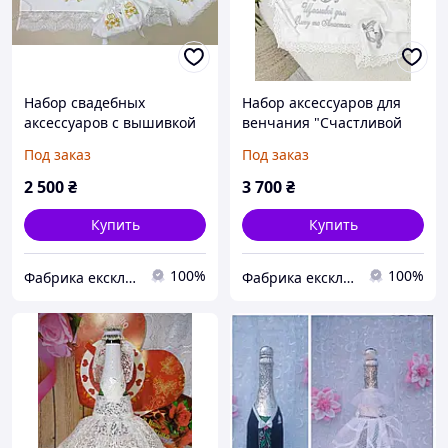
Набор свадебных
Набор аксессуаров для
аксессуаров с вышивкой
венчания "Счастливой
"Золотое кольцо"
судьбы"
Под заказ
Под заказ
2 500
₴
3 700
₴
Купить
Купить
100%
100%
Фабрика ексклюзивної вишивки Family Tradition
Фабрика ексклюзивної вишивки Family Tradition