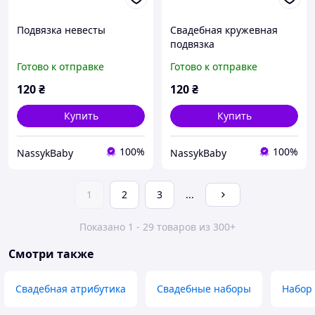
Подвязка невесты
Свадебная кружевная
подвязка
Готово к отправке
Готово к отправке
120
₴
120
₴
Купить
Купить
100%
100%
NassykBaby
NassykBaby
1
2
3
...
Показано 1 - 29 товаров из 300+
Смотри также
Свадебная атрибутика
Свадебные наборы
Набор 