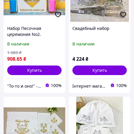
Набор Песочная
Свадебный набор
церемония No2.
Свадебный набор для
В наличии
В наличии
песочной церемонии.
Рамка, цветной песок, 2
1 069
₴
стакана
908
.65
₴
4 224
₴
Купить
Купить
100%
100%
"То-то и оно!" - Мультимаркет праздника
Інтернет-магазин "Майстерня весільних аксесуарів"