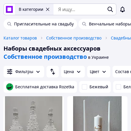
В категории
Пригласительные на свадьбу
Венчальные наборы
Каталог товаров
Собственное производство
Свадебны
Наборы свадебных аксессуаров
Собственное производство
в Украине
Фильтры
Цена
Цвет
Состав
Бесплатная доставка Rozetka
Бежевый
Бе