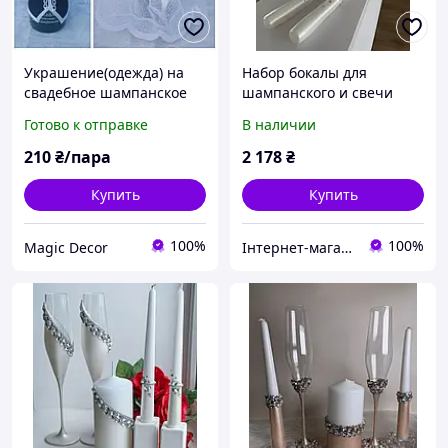
Украшение(одежда) на
Набор бокалы для
свадебное шампанское
шампанского и свечи
жениха фартушок и
Готово к отправке
В наличии
невесты"№14
210
₴/пара
2 178
₴
Купить
Купить
100%
100%
Magic Decor
Інтернет-магазин "Майстерня весільних аксесуарів"