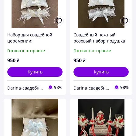
Набор для свадебной
Свадебный нежный
церемонии:
розовый набор подушка
декоративная подушка
для кольца и подвязка на
Готово к отправке
Готово к отправке
для кольца и подвязка.
ногу.
950
₴
950
₴
Купить
Купить
98%
98%
Darina-свадебные аксессуары для невесты
Darina-свадебные аксессуары для невесты