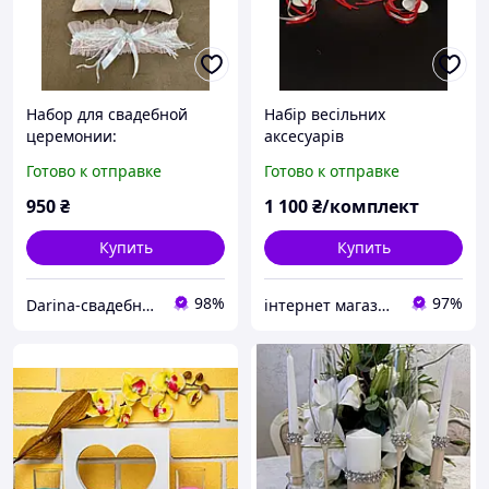
Набор для свадебной
Набір весільних
церемонии:
аксесуарів
декоративная подушка
Готово к отправке
Готово к отправке
для кольца и подвязка.
950
₴
1 100
₴/комплект
Купить
Купить
98%
97%
Darina-свадебные аксессуары для невесты
інтернет магазин -весільний декор