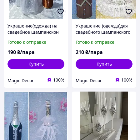
Украшение(одежда) на
Украшение (одежда)для
свадебное шампанскон
свадебного шампанского
жених шаль и невеста
шаль и невеста №15
Готово к отправке
Готово к отправке
№16
190
₴/пара
210
₴/пара
Купить
Купить
100%
100%
Magic Decor
Magic Decor