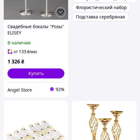
Флористический набор
Подставка серебряная
Свадебные бокалы "Розы"
ELISEY
В наличии
133
от
₴
/мес
1 326
₴
Купить
92%
Angel Store