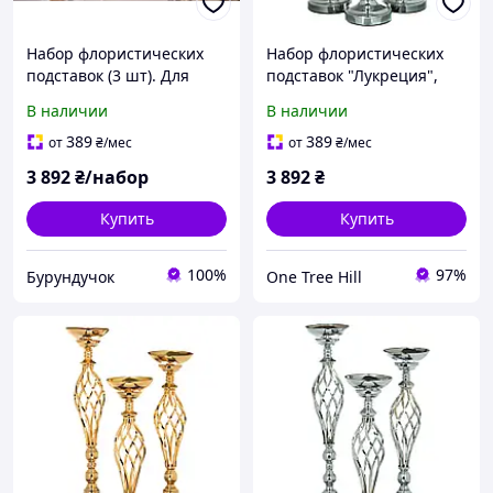
Набор флористических
Набор флористических
подставок (3 шт). Для
подставок "Лукреция",
композиции из цветов.
серебро ELISEY
В наличии
В наличии
Метал, стекло.
"Лукреция", высота 59 см,
389
389
от
₴
/мес
от
₴
/мес
серебро ELISEY
3 892
₴/набор
3 892
₴
Купить
Купить
100%
97%
Бурундучок
One Tree Hill