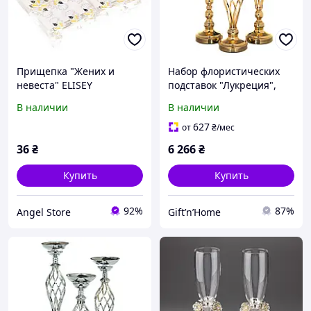
Прищепка "Жених и
Набор флористических
невеста" ELISEY
подставок "Лукреция",
золото ELISEY
В наличии
В наличии
627
от
₴
/мес
36
₴
6 266
₴
Купить
Купить
92%
87%
Angel Store
Gift’n’Home