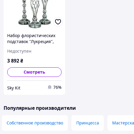
Набор флористических
подставок "Лукреция",
серебро ELISEY
Недоступен
3 892
₴
Смотреть
76%
Sky Kit
Популярные производители
Собственное производство
Принцесса
Мастерск