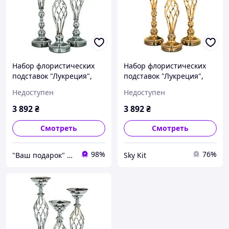
Набор флористических
Набор флористических
подставок "Лукреция",
подставок "Лукреция",
серебро ELISEY
золото ELISEY
Недоступен
Недоступен
3 892
₴
3 892
₴
Смотреть
Смотреть
98%
76%
"Ваш подарок" Перед заказом уточняйте наличие и срок доставки
Sky Kit