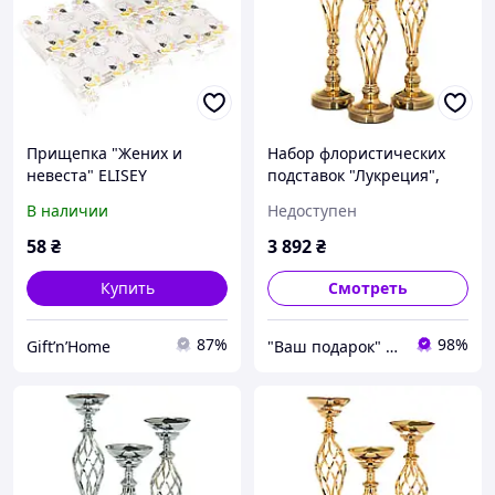
Прищепка "Жених и
Набор флористических
невеста" ELISEY
подставок "Лукреция",
золото ELISEY
В наличии
Недоступен
58
₴
3 892
₴
Купить
Смотреть
87%
98%
Gift’n’Home
"Ваш подарок" Перед заказом уточняйте наличие и срок доставки