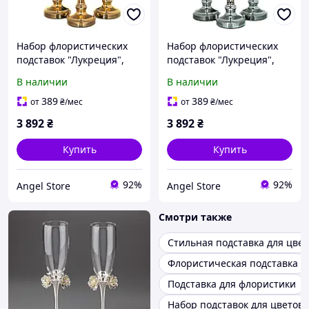
Набор флористических
Набор флористических
подставок "Лукреция",
подставок "Лукреция",
золото ELISEY
серебро ELISEY
В наличии
В наличии
389
389
от
₴
/мес
от
₴
/мес
3 892
₴
3 892
₴
Купить
Купить
92%
92%
Angel Store
Angel Store
Смотри также
Стильная подставка для цвет
Флористическая подставка
Подставка для флористики
Набор подставок для цветов