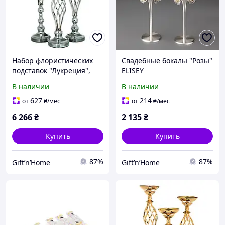
Набор флористических
Свадебные бокалы "Розы"
подставок "Лукреция",
ELISEY
серебро ELISEY
В наличии
В наличии
627
214
от
₴
/мес
от
₴
/мес
6 266
₴
2 135
₴
Купить
Купить
87%
87%
Gift’n’Home
Gift’n’Home