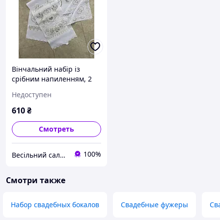
Вінчальний набір із
срібним напиленням, 2
весільні рушники +
Недоступен
2хустинки
610
₴
Смотреть
100%
Весільний салон «Ніколь»
Смотри также
Набор свадебных бокалов
Свадебные фужеры
Св