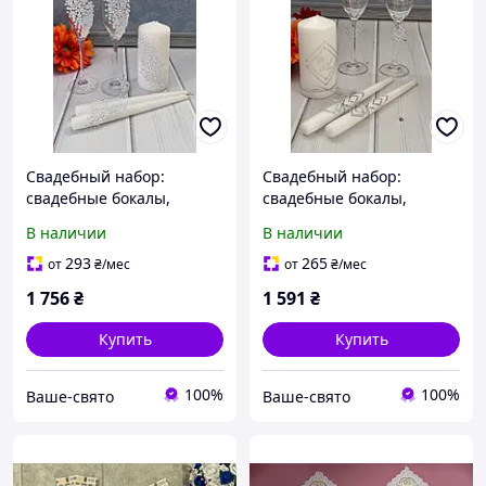
Свадебный набор:
Свадебный набор:
свадебные бокалы,
свадебные бокалы,
свадебные свечи, белые,
свадебные свечи декор
В наличии
В наличии
декор стразы
стразы 220301
293
265
от
₴
/мес
от
₴
/мес
1 756
₴
1 591
₴
Купить
Купить
100%
100%
Ваше-свято
Ваше-свято