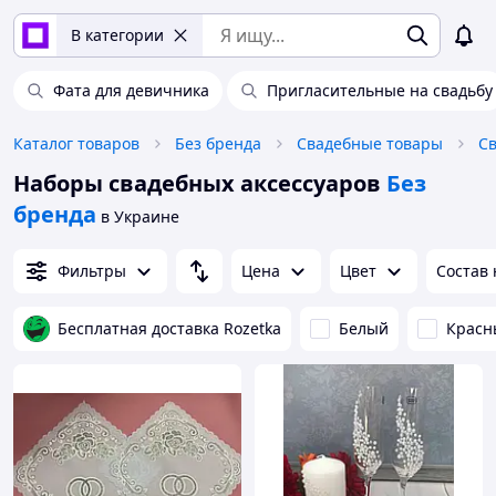
В категории
Фата для девичника
Пригласительные на свадьбу
Каталог товаров
Без бренда
Свадебные товары
Св
Наборы свадебных аксессуаров
Без
бренда
в Украине
Фильтры
Цена
Цвет
Состав
Бесплатная доставка Rozetka
Белый
Красн