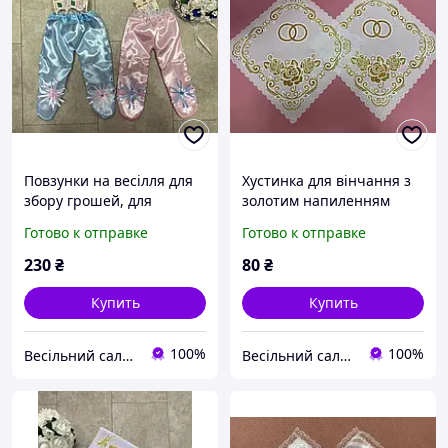
Повзунки на весілля для
Хустинка для вінчання з
збору грошей, для
золотим напиленням
конкурсу
Готово к отправке
Готово к отправке
230
₴
80
₴
Купить
Купить
100%
100%
Весільний салон «Ніколь»
Весільний салон «Ніколь»