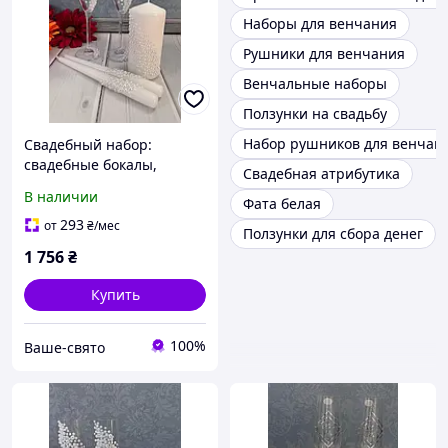
Наборы для венчания
Рушники для венчания
Венчальные наборы
Ползунки на свадьбу
Набор рушников для венчан
Свадебный набор:
свадебные бокалы,
Свадебная атрибутика
свадебные свечи, белые,
В наличии
Фата белая
декор стрази білі
293
от
₴
/мес
Ползунки для сбора денег
1 756
₴
Купить
100%
Ваше-свято