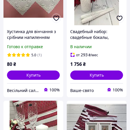
Хустинка для вінчання з
Свадебный набор:
срібним напиленням
свадебные бокалы,
свадебные свечи, белые,
Готово к отправке
В наличии
декор стразы
293
5.0
(1)
от
₴
/мес
80
₴
1 756
₴
Купить
Купить
100%
100%
Весільний салон «Ніколь»
Ваше-свято