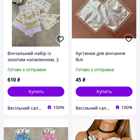
Вінчальний набір із
Хустинки для вінчання
золотим напиленням, 2
білі
весільні рушники + 2
Готово к отправке
Готово к отправке
хустинки
610
₴
45
₴
Купить
Купить
100%
100%
Весільний салон «Ніколь»
Весільний салон «Ніколь»