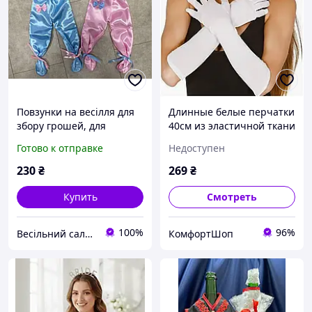
Повзунки на весілля для
Длинные белые перчатки
збору грошей, для
40см из эластичной ткани
конкурсу
для свадебного образа и
Готово к отправке
Недоступен
торжественных
мероприятий
230
₴
269
₴
Купить
Смотреть
100%
96%
Весільний салон «Ніколь»
КомфортШоп