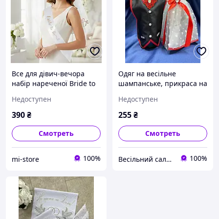
Все для дівич-вечора
Одяг на весільне
набір нареченої Bride to
шампанське, прикраса на
be фата обруч та стрічка
пляшку (шампанське)
Недоступен
Недоступен
Білий (120221)
390
₴
255
₴
Смотреть
Смотреть
100%
100%
mi-store
Весільний салон «Ніколь»