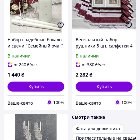
Набор свадебные бокалы
Венчальный набор:
и свечи "Семейный очаг"
рушники 5 шт, салфетки 4
белого цвета роспись
шт, иконы пара
В наличии
В наличии
акрил
240
380
от
₴
/мес
от
₴
/мес
1 440
₴
2 282
₴
Купить
Купить
100%
100%
Ваше-свято
Ваше-свято
Смотри также
Фата для девичника
Пригласительные на свадьбу