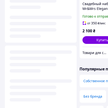
Свадебный на
Mr&Mrs Elegan
Готово к отпра
350
от
₴
/мес
2 100
₴
Купит
Товари для свята, декору та пакування - інтернет магазин Аладдін
Популярные 
Собственное 
Без бренда