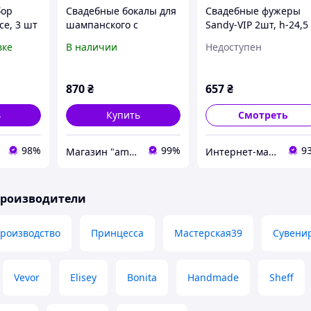
бор
Свадебные бокалы для
Свадебные фужеры
ce, 3 шт
шампанского с
Sandy-VIP 2шт, h-24,5
росписью Bohemia 2
см, 250 мл
вке
В наличии
Недоступен
шт Свадебные бокалы
с ручной росписью
870
₴
657
₴
ь
Купить
Смотреть
98%
99%
9
Магазин "amourshop.net" (Амуршоп)
Интернет-магазин подарков Present4you
производители
производство
Принцесса
Мастерская39
Сувени
Vevor
Elisey
Bonita
Handmade
Sheff