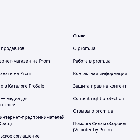
О нас
 продавцов
О prom.ua
ернет-магазин
на Prom
Работа в prom.ua
авать на Prom
Контактная информация
 в Каталоге ProSale
Защита прав на контент
 — медиа для
Content right protection
ателей
Отзывы о prom.ua
 интернет-предпринимателей
Кращі
Помощь Силам обороны
(Volonter by Prom)
льское соглашение