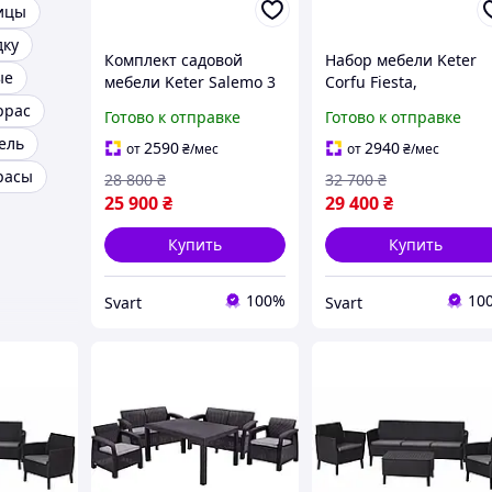
ицы
дку
Комплект садовой
Набор мебели Keter
ые
мебели Keter Salemo 3
Corfu Fiesta,
seater set, графит
коричневый /Svart/ -
ррас
Готово к отправке
Готово к отправке
/Svart/ -stunning-
stunning-products-for
ель
products-for-life-
life-
2590
2940
от
₴
/мес
от
₴
/мес
расы
28 800
₴
32 700
₴
25 900
₴
29 400
₴
Купить
Купить
100%
10
Svart
Svart