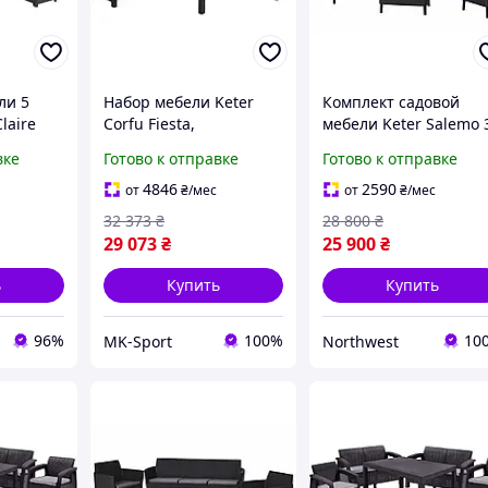
ли 5
Набор мебели Keter
Комплект садовой
laire
Corfu Fiesta,
мебели Keter Salemo 
,
коричневый
seater set, графит
вке
Готово к отправке
Готово к отправке
Northwest
4846
2590
от
₴
/мес
от
₴
/мес
32 373
₴
28 800
₴
29 073
₴
25 900
₴
ь
Купить
Купить
96%
100%
10
MK-Sport
Northwest