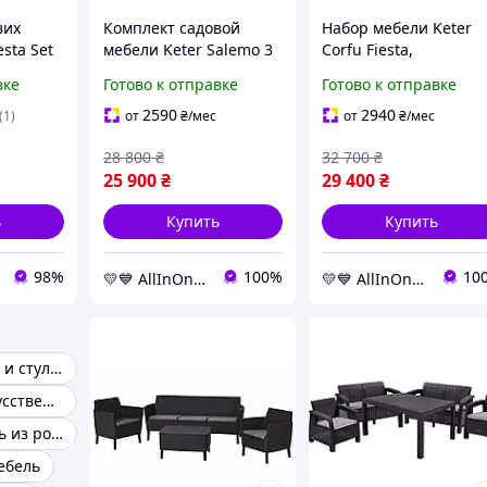
вих
Комплект садовой
Набор мебели Keter
esta Set
мебели Keter Salemo 3
Corfu Fiesta,
2025року
seater set, графит
коричневый AllInOne 
вке
Готово к отправке
Готово к отправке
AllInOne -market-
market-without-queue
without-queues-
2590
2940
(1)
от
₴
/мес
от
₴
/мес
28 800
₴
32 700
₴
25 900
₴
29 400
₴
ь
Купить
Купить
98%
100%
10
💛💙 AllInOne - находи все необходимое в одном магазине!
💛💙 AllInOne - находи все необходимое в одном магазине!
Садовые столы и стулья
Мебель из искусственного ротанга
Садовая мебель из ротанга
ебель