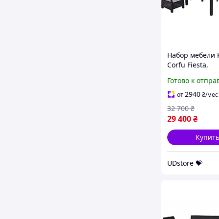
Набор мебели 
Corfu Fiesta,
коричневый UD
Готово к отпра
store-with-good
2940
от
₴
/мес
32 700
₴
29 400
₴
Купит
UDstore 💝