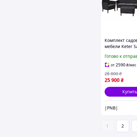
Комплект садо
мебели Keter S
seater set, гра
Готово к отпра
!|PNB|!
2590
от
₴
/мес
28 800
₴
25 900
₴
Купит
|PNB|
1
2