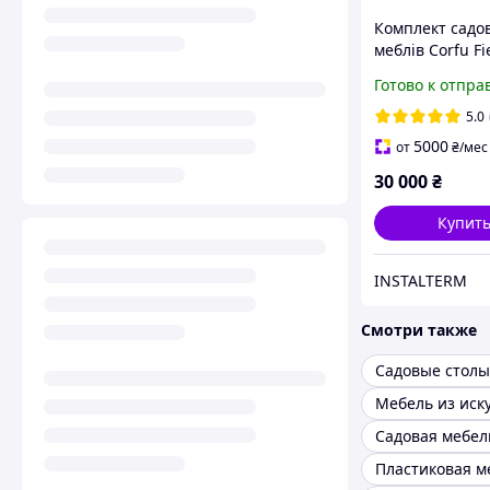
Комплект садо
меблів Corfu Fi
Графіт модель 
Готово к отпра
5.0
5000
от
₴
/мес
30 000
₴
Купит
INSTALTERM
Смотри также
Пластиковая м