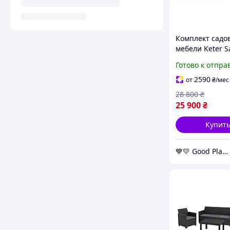
Комплект садо
мебели Keter S
seater set, гра
Готово к отпра
GoodPlace -worr
shopping-
2590
от
₴
/мес
28 800
₴
25 900
₴
Купит
💙💛 Good Place