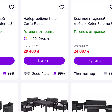
вой
Набор мебели Keter
Комплект садовой
alemo 3
Corfu Fiesta,
мебели Keter Salemo 
фит
коричневый GoodPlace
seater set, графит
вке
Готово к отправке
Готово к отправке
y-free-
-worry-free-shopping-
2940
от
₴
/мес
32 700
₴
28 800
₴
29 400
₴
24 087
₴
ь
Купить
Купить
99%
99%
9
💙💛 Good Place
Thermoshop