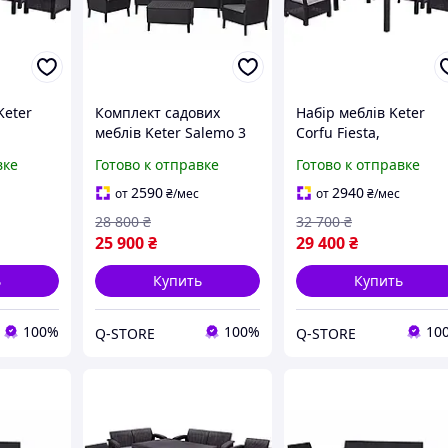
Keter
Комплект садових
Набір меблів Keter
меблів Keter Salemo 3
Corfu Fiesta,
store -
seater set, графіт Q-
коричневий Q-STORE 
вке
Готово к отправке
Готово к отправке
-prices-
STORE -shopping-
shopping-without-
without-problems-
problems-
2590
2940
от
₴
/мес
от
₴
/мес
28 800
₴
32 700
₴
25 900
₴
29 400
₴
ь
Купить
Купить
100%
100%
10
Q-STORE
Q-STORE