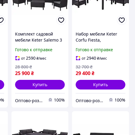
Комплект садовой
Набор мебели Keter
мебели Keter Salemo 3
Corfu Fiesta,
-
seater set, графит
коричневый
Готово к отправке
Готово к отправке
2590
2940
от
₴
/мес
от
₴
/мес
28 800
₴
32 700
₴
25 900
₴
29 400
₴
Купить
Купить
0%
100%
100%
Оптово-розничная компания "Тайм Эко"
Оптово-розничная компания "Тайм Эко"