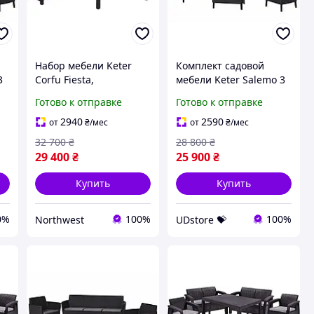
Набор мебели Keter
Комплект садовой
3
Corfu Fiesta,
мебели Keter Salemo 3
коричневый Northwest
seater set, графит
Готово к отправке
Готово к отправке
UDstore -store-with-
good-prices-
2940
2590
от
₴
/мес
от
₴
/мес
32 700
₴
28 800
₴
29 400
₴
25 900
₴
Купить
Купить
0%
100%
100%
Northwest
UDstore 💝