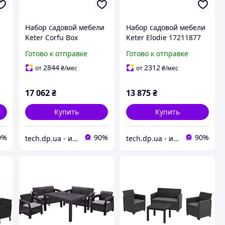
Набор садовой мебели
Набор садовой мебели
Keter Corfu Box
Keter Elodie 17211877
Графитово-Серый
Графит
Готово к отправке
Готово к отправке
-
258979
2844
2312
от
₴
/мес
от
₴
/мес
17 062
₴
13 875
₴
Купить
Купить
0%
90%
90%
tech.dp.ua - интернет магазин
tech.dp.ua - интернет магазин