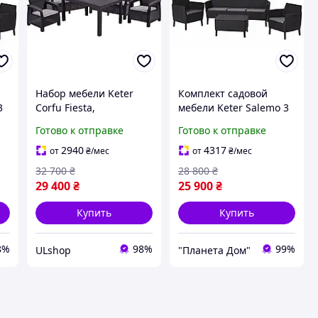
Набор мебели Keter
Комплект садовой
3
Corfu Fiesta,
мебели Keter Salemo 3
коричневый #Ulshop#
seater set, графит
Готово к отправке
Готово к отправке
2940
4317
от
₴
/мес
от
₴
/мес
32 700
₴
28 800
₴
29 400
₴
25 900
₴
Купить
Купить
8%
98%
99%
ULshop
"Планета Дом"