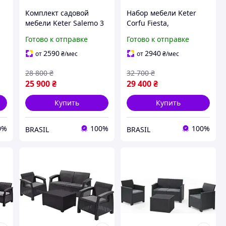
Комплект садовой
Набор мебели Keter
мебели Keter Salemo 3
Corfu Fiesta,
-
seater set, графит
коричневый :BRASIL:
Готово к отправке
Готово к отправке
s-
:BRASIL:
2590
2940
от
₴
/мес
от
₴
/мес
28 800
₴
32 700
₴
25 900
₴
29 400
₴
Купить
Купить
0%
100%
100%
BRASIL
BRASIL