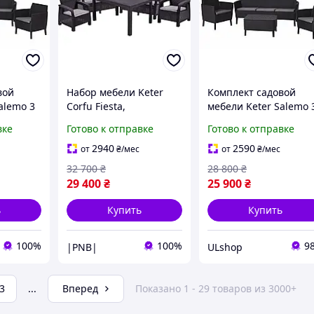
вой
Набор мебели Keter
Комплект садовой
alemo 3
Corfu Fiesta,
мебели Keter Salemo 
фит
коричневый !|PNB|!
seater set, графит
вке
Готово к отправке
Готово к отправке
#Ulshop#
2940
2590
от
₴
/мес
от
₴
/мес
32 700
₴
28 800
₴
29 400
₴
25 900
₴
ь
Купить
Купить
100%
100%
9
|PNB|
ULshop
3
...
Вперед
Показано 1 - 29 товаров из 3000+