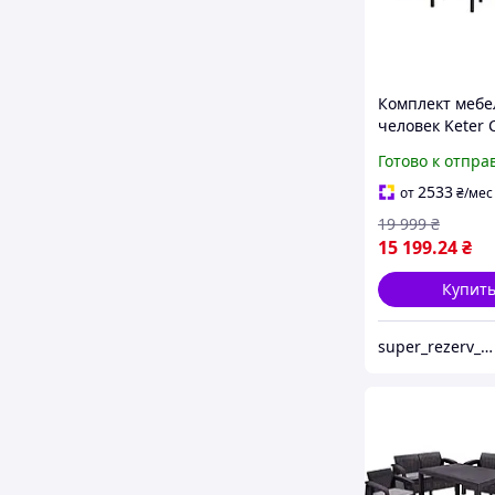
Комплект мебе
человек Keter C
Lounge Set (сад
Готово к отпра
терраса)
2533
от
₴
/мес
19 999
₴
15 199
.24
₴
Купит
super_rezerv_market