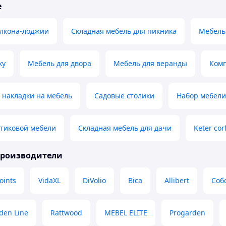
е
алкона-лоджии
Складная мебель для пикника
Мебель 
ку
Мебель для двора
Мебель для веранды
Комп
 накладки на мебель
Садовые столики
Набор мебели
стиковой мебели
Складная мебель для дачи
Keter cor
производители
oints
VidaXL
DiVolio
Bica
Allibert
Соб
den Line
Rattwood
MEBEL ELITE
Progarden