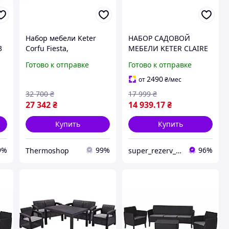
Набор мебели Keter
НАБОР САДОВОЙ
3
Corfu Fiesta,
МЕБЕЛИ KETER CLAIRE
коричневый
4 человека, 1 ДИВАН, 2
Готово к отправке
Готово к отправке
кресла, 1 СТОЛ,
ГРАФИТОВЫЙ
2490
от
₴
/мес
32 700
₴
17 999
₴
27 342
₴
14 939
.17
₴
Купить
Купить
9%
99%
96%
Thermoshop
super_rezerv_market