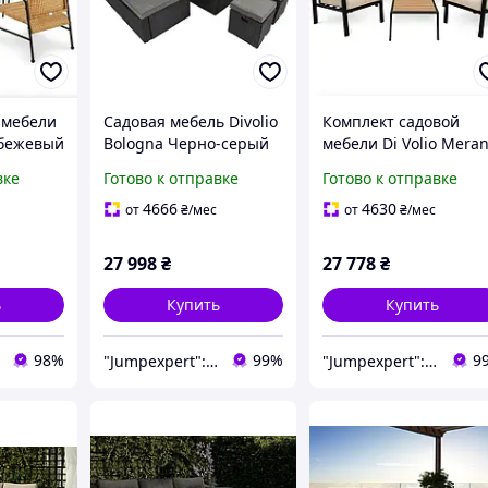
 мебели
Садовая мебель Divolio
Комплект садовой
o бежевый
Bologna Черно-серый
мебели Di Volio Mera
угловой диван 6 мест
Бежевый c черным
вке
Готово к отправке
Готово к отправке
техноротанг
журнальный столик 
кресло на 4 персоны
4666
4630
от
₴
/мес
от
₴
/мес
27 998
₴
27 778
₴
ь
Купить
Купить
98%
99%
9
"Jumpexpert": Интернет-магазин товаров для активного отдыха и спорта!
"Jumpexpert": Интернет-магазин товаров для активного отдыха и спорта!