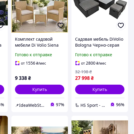
Комплект садовой
Садовая мебель DiVolio
a
мебели Di Volio Siena
Bologna Черно-серая
бежевый набор мебели
Готово к отправке
Готово к отправке
из ротанга для
террасы
1556
2800
от
₴
/мес
от
₴
/мес
32 198
₴
9 338
₴
27 998
₴
Купить
Купить
4%
97%
96%
📌IdeaWebStor интернет-магазин товаров для спорта
🦾 HS Sport - Офіційний дистриб'ютор тренажерів Hop-Sport