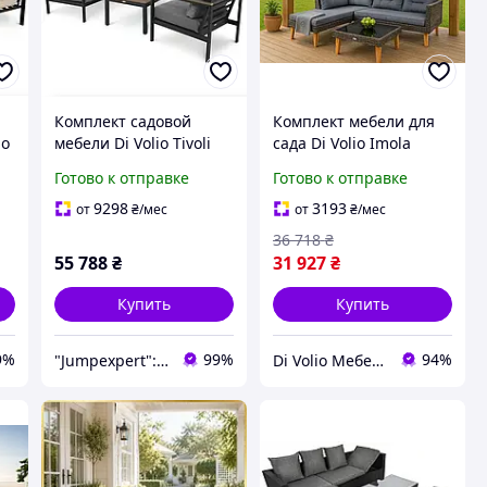
Комплект садовой
Комплект мебели для
no
мебели Di Volio Tivoli
сада Di Volio Imola
графитовый/серый 5
темно-серый
Готово к отправке
Готово к отправке
и
месный диван и два
кресла
9298
3193
от
₴
/мес
от
₴
/мес
36 718
₴
55 788
₴
31 927
₴
Купить
Купить
9%
99%
94%
"Jumpexpert": Интернет-магазин товаров для активного отдыха и спорта!
Di Volio Мебель для Дома и Сада