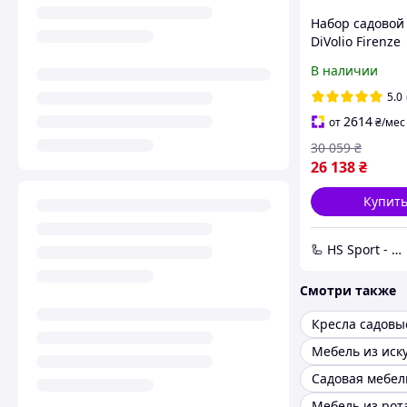
Набор садовой
DiVolio Firenze
Бежевый
В наличии
5.0
2614
от
₴
/мес
30 059
₴
26 138
₴
Купит
🦾 HS Sport - Офіційний дистриб'ютор тренажерів Hop-Sport
Смотри также
Кресла садовы
Мебель из рот