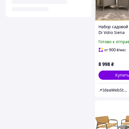
Набор садовой
Di Volio Siena
графитовый ко
Готово к отпра
ротанговой ме
дачи и террас
900
от
₴
/мес
8 998
₴
Купит
📌IdeaWebStor интернет-магазин товаров для спорта