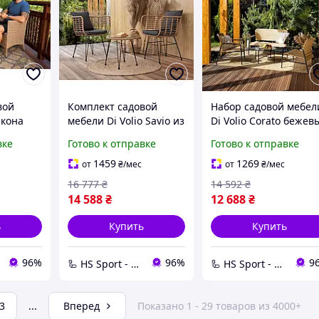
вой
Комплект садовой
Набор садовой мебел
лкона
мебели Di Volio Savio из
Di Volio Corato бежев
з
ротанга 2 кресла +
вке
Готово к отправке
Готово к отправке
ая
столик с подушками,
Siena
для террасы, балкона,
1459
1269
от
₴
/мес
от
₴
/мес
о-серая
дачи
16 777
₴
14 592
₴
14 588
₴
12 688
₴
ь
Купить
Купить
96%
96%
9
🦾 HS Sport - Офіційний дистриб'ютор тренажерів Hop-Sport
🦾 HS Sport - Офіційний дистриб'ютор тренажерів Hop-Sport
3
...
Вперед
Показано 1 - 29 товаров из 4000+