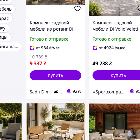
ебель
ррас
Комплект садовой
Комплект садовой
дку
мебели из ротанг Di
мебели Di Volio Veleti
Volio SIENA бежевый: 2
бежевый из
ицы
Готово к отправке
Готово к отправке
кресла и столик для
техноротанга 3-х
Мебель из ротанга для террасы
террасы
местный диван + 2
934
4924
от
₴
/мес
от
₴
/мес
кресла + журнальны
10 739
₴
столик подушки в
9 337
₴
49 238
₴
комплек
Купить
Купить
92%
9
Sad i Dim - 🛋️ Меблі для дому та саду🏡
⭐️Sportcompany⭐️ Інтернет магазин спортивних товарів⭐️