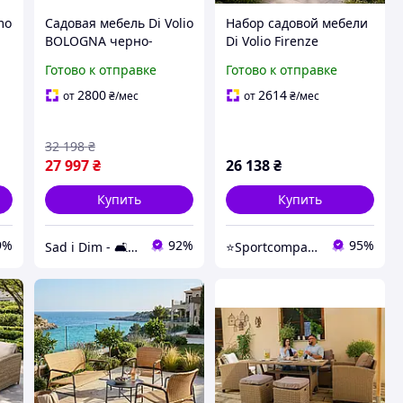
mo
Садовая мебель Di Volio
Набор садовой мебели
BOLOGNA черно-
Di Volio Firenze
серые: угловой диван-
бежевый/светло-серый
Готово к отправке
Готово к отправке
 2
трансформер, 2 пуфа и
с техноротанго диван
столик
2-х местный + 2 кресла
2800
2614
от
₴
/мес
от
₴
/мес
+ 2 пуфа + стол
подушки
32 198
₴
27 997
₴
26 138
₴
Купить
Купить
9%
92%
95%
Sad i Dim - 🛋️ Меблі для дому та саду🏡
⭐️Sportcompany⭐️ Інтернет магазин спортивних товарів⭐️