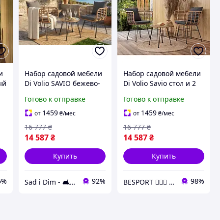
и
Набор садовой мебели
Набор садовой мебели
ый
Di Volio SAVIO бежево-
Di Volio Savio стол и 2
темно-серый:
стулья бежевый/темно-
Готово к отправке
Готово к отправке
ротанговый гарнитур,
серый
2 кресла, стол со
1459
1459
от
₴
/мес
от
₴
/мес
стеклом
16 777
₴
16 777
₴
14 587
₴
14 587
₴
Купить
Купить
6%
92%
98%
Sad i Dim - 🛋️ Меблі для дому та саду🏡
BESPORT 🏋🏻‍♂️ - Український бренд спорттоварів 🇺🇦