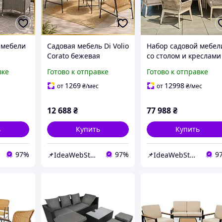
 мебели
Садовая мебель Di Volio
Набор садовой мебел
Corato бежевая
со столом и креслами
мплект
комплект стол и кресла
для дома, сада, дачи,
вке
Готово к отправке
Готово к отправке
бели для
для отдыха на улице
комфортная зона
ы
отдыха Di Volio Alben
1269
12998
от
₴
/мес
от
₴
/мес
бежевый
12 688
₴
77 988
₴
ь
Купить
Купить
97%
97%
9
📌IdeaWebStor интернет-магазин товаров для спорта
📌IdeaWebStor интернет-магазин товаров для спорта