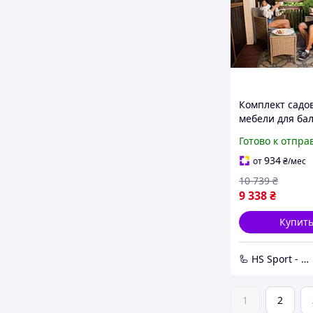
Комплект садо
мебели для ба
или террасы и
Готово к отпра
ротанга Садов
мебель DiVolio 
934
от
₴
/мес
бежевая/светл
10 739
₴
9 338
₴
Купит
🦾 HS Sport - Офіційний дистриб'ютор тренажерів Hop-Sport
1
2