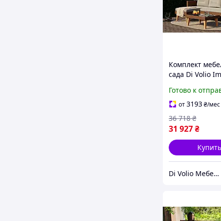
Комплект мебе
сада Di Volio I
коричневый
Готово к отпра
3193
от
₴
/мес
36 718
₴
31 927
₴
Купит
Di Volio Мебель для Дома и Сада