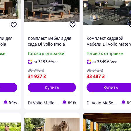
ли для
Комплект мебели для
Комплект садовой
mola
сада Di Volio Imola
мебели Di Volio Mater
графит
Серый/Светло-серый
вке
Готово к отправке
Готово к отправке
3193
3349
от
₴
/мес
от
₴
/мес
36 718
₴
38 512
₴
31 927
₴
33 487
₴
ь
Купить
Купить
94%
94%
9
Di Volio Мебель для Дома и Сада
Di Volio Мебель для Дома и Сада