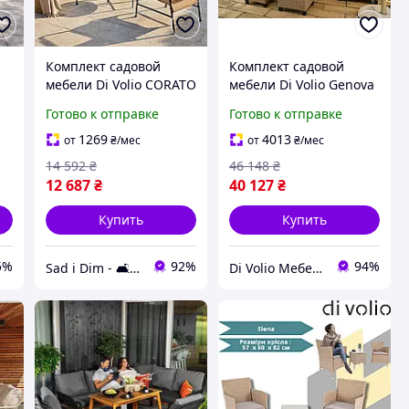
Комплект садовой
Комплект садовой
мебели Di Volio CORATO
мебели Di Volio Genova
бежевый: ротанговый
- Бежевый / Светло-
Готово к отправке
Готово к отправке
гарнитур 4-местный,
серый
диван, 2 кресла, стол
1269
4013
от
₴
/мес
от
₴
/мес
й
14 592
₴
46 148
₴
12 687
₴
40 127
₴
Купить
Купить
5%
92%
94%
Sad i Dim - 🛋️ Меблі для дому та саду🏡
Di Volio Мебель для Дома и Сада