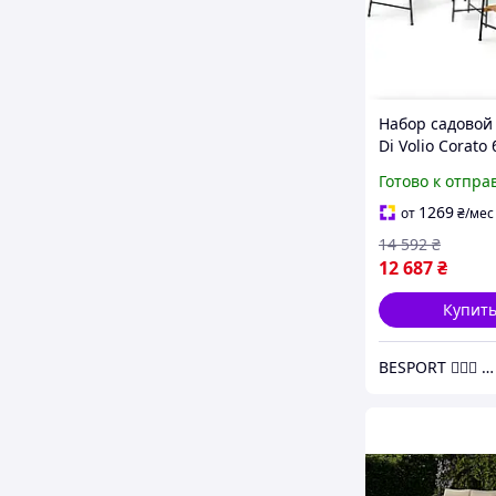
Набор садовой
Di Volio Corat
Готово к отпра
1269
от
₴
/мес
14 592
₴
12 687
₴
Купит
BESPORT 🏋🏻‍♂️ - Український бренд спорттоварів 🇺🇦