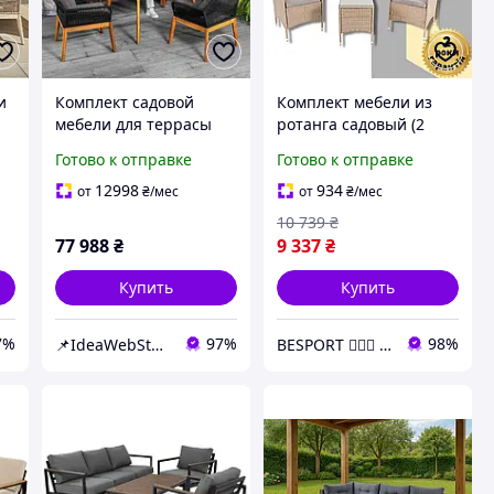
и
Комплект садовой
Комплект мебели из
мебели для террасы
ротанга садовый (2
двора балкона набор
кресла, столик,
Готово к отправке
Готово к отправке
стола и стульев для
подушки) di Volio Siena
ga
отдыха Di Volio Albenga
бежевая/светло-серая
12998
934
от
₴
/мес
от
₴
/мес
черный
10 739
₴
77 988
₴
9 337
₴
Купить
Купить
7%
97%
98%
📌IdeaWebStor интернет-магазин товаров для спорта
BESPORT 🏋🏻‍♂️ - Український бренд спорттоварів 🇺🇦