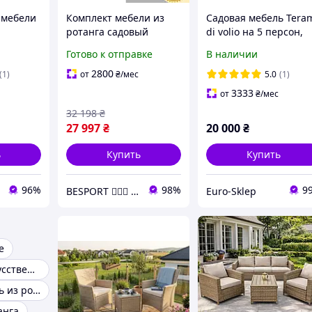
 мебели
Комплект мебели из
Садовая мебель Tera
ротанга садовый
di volio на 5 персон,
(диван угловой, столик,
комплект из
Готово к отправке
В наличии
2 пуфа, подушки)di
техноротанга: диван,
Volio Bologna Черно-
кресла, стол
2800
(1)
от
₴
/мес
5.0
(1)
серая
3333
от
₴
/мес
32 198
₴
27 997
₴
20 000
₴
ь
Купить
Купить
96%
98%
9
BESPORT 🏋🏻‍♂️ - Український бренд спорттоварів 🇺🇦
Euro-Sklep
е
Мебель из искусственного ротанга
Садовая мебель из ротанга
анга