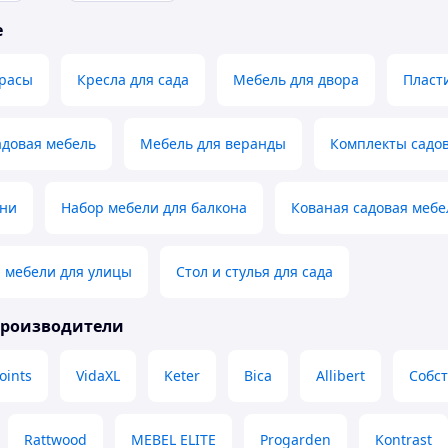
е
ррасы
Кресла для сада
Мебель для двора
Пласт
адовая мебель
Мебель для веранды
Комплекты садов
ани
Набор мебели для балкона
Кованая садовая мебе
 мебели для улицы
Стол и стулья для сада
производители
oints
VidaXL
Keter
Bica
Allibert
Собс
Rattwood
MEBEL ELITE
Progarden
Kontrast