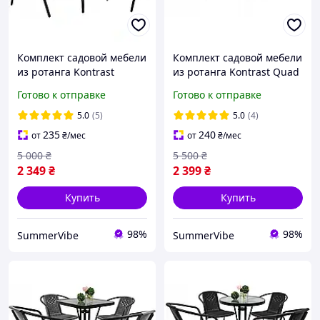
Комплект садовой мебели
Комплект садовой мебели
из ротанга Kontrast
из ротанга Kontrast Quad
Bistro-2 с круглым столом
Bistro-2 с квадратным
Готово к отправке
Готово к отправке
и двумя стульями на дачу
столом и двумя стульями
для сада кафе
на дачу для
5.0
(5)
5.0
(4)
235
240
от
₴
/мес
от
₴
/мес
5 000
₴
5 500
₴
2 349
₴
2 399
₴
Купить
Купить
98%
98%
SummerVibe
SummerVibe