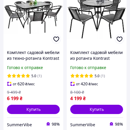
Комплект садовой мебели
Комплект садовой мебели
из техно-ротанга Kontrast
из ротанга Kontrast
Garden-6 на дачу со
Bistro-4 DIA80 с круглым
Готово к отправке
Готово к отправке
столом и шестью
столом 80см и четырьмя
стульями для сада
стульями на дачу
5.0
(1)
5.0
(1)
620
420
от
₴
/мес
от
₴
/мес
9 499
₴
8 100
₴
6 199
₴
4 199
₴
Купить
Купить
98%
98%
SummerVibe
SummerVibe