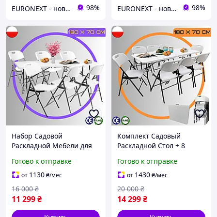
98%
98%
EURONEXT - новые товары для дома из Европы по лучшим ценам
EURONEXT - новые товары для дома из Европы по лучшим ценам
Набор Садовой
Комплект Садовый
Раскладной Мебели для
Раскладной Стол + 8
Кейтеринга Стол и 6
Стульев Kontrast Party 8
Готово к отправке
Готово к отправке
Стульев Уличный
Складной Уличный Набор
Складной Комплект
для Кейтеринга
1130
1430
от
₴
/мес
от
₴
/мес
Kontrast Party 6
16 000
₴
20 000
₴
11 299
₴
14 299
₴