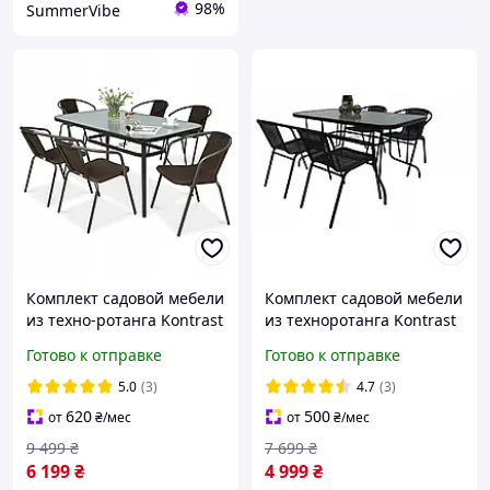
98%
SummerVibe
Комплект садовой мебели
Комплект садовой мебели
из техно-ротанга Kontrast
из техноротанга Kontrast
Garden-6 на дачу со
Garden-4 на дачу со
Готово к отправке
Готово к отправке
столом и шестью
столом и четырьмя
стульями для сада
стульями для сада
5.0
(3)
4.7
(3)
620
500
от
₴
/мес
от
₴
/мес
9 499
₴
7 699
₴
6 199
₴
4 999
₴