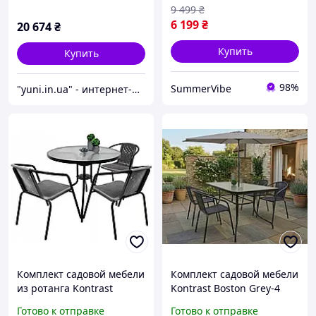
Чёрный
9 499
₴
6 199
₴
20 674
₴
Купить
Купить
98%
SummerVibe
"yuni.in.ua" - интернет-магазин
Комплект садовой мебели
Комплект садовой мебели
из ротанга Kontrast
Kontrast Boston Grey-4
Bistro-3 DIA80 с круглым
Готово к отправке
Готово к отправке