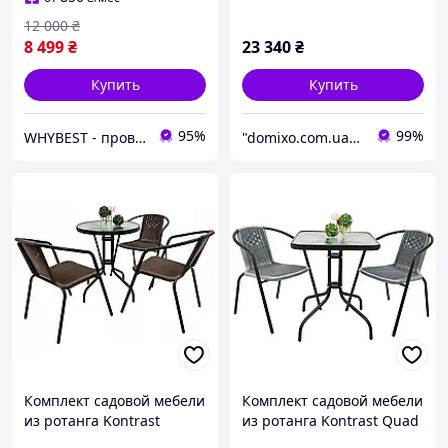
12 000
₴
8 499
₴
23 340
₴
Купить
Купить
95%
99%
WHYBEST - проверенные товар по честным ценам
"domixo.com.ua" - интернет-магазин
Комплект садовой мебели
Комплект садовой мебели
из ротанга Kontrast
из ротанга Kontrast Quad
Bistro-3 с круглым столом
Bistro-2 с квадратным