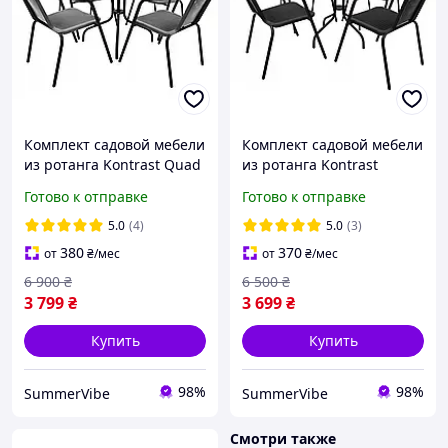
Комплект садовой мебели
Комплект садовой мебели
из ротанга Kontrast Quad
из ротанга Kontrast
Bistro-4 с квадратным
Bistro-4 с круглым столом
Готово к отправке
Готово к отправке
столом и четырьмя
и четырьмя стульями на
стульями на дачу для
дачу для кафе
5.0
(4)
5.0
(3)
380
370
от
₴
/мес
от
₴
/мес
6 900
₴
6 500
₴
3 799
₴
3 699
₴
Купить
Купить
98%
98%
SummerVibe
SummerVibe
Смотри также