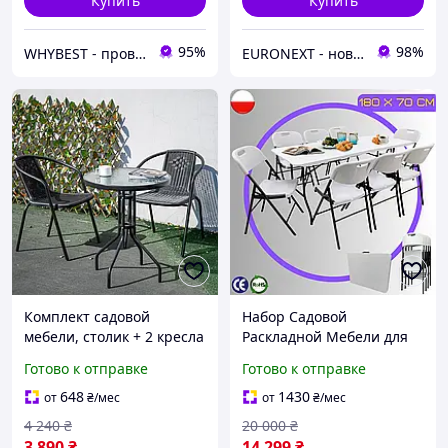
Купить
Купить
95%
98%
WHYBEST - проверенные товар по честным ценам
EURONEXT - новые товары для дома из Европы по лучшим ценам
Комплект садовой
Набор Садовой
мебели, столик + 2 кресла
Раскладной Мебели для
для сада, дома, террасы
Кейтеринга Стол и 8
Готово к отправке
Готово к отправке
(Польша) ORIG23
Стульев Уличный
Складной Комплект
648
1430
от
₴
/мес
от
₴
/мес
Kontrast Party 8
4 240
₴
20 000
₴
3 890
₴
14 299
₴