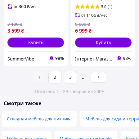
столом 80см и тремя
стульями на дачу
360
от
₴
/мес
5.0
(1)
1166
от
₴
/мес
7 100
₴
9 000
₴
3 599
₴
6 999
₴
Купить
Купить
98%
98%
SummerVibe
Інтернет Магазин Melville
1
2
3
...
Показано 1 - 29 товаров из 500+
Смотри также
Складная мебель для пикника
Мебель для сада и терр
Мебель для двора
Мебель для летних кафе
Компл