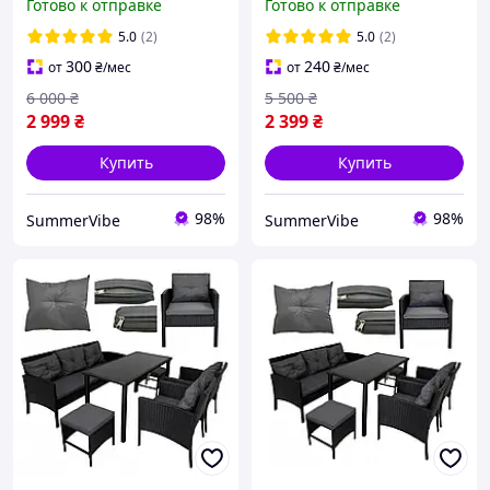
Готово к отправке
Готово к отправке
и тремя стульями на дачу
столом и двумя стульями
для сада кафе
на дачу для
5.0
(2)
5.0
(2)
300
240
от
₴
/мес
от
₴
/мес
6 000
₴
5 500
₴
2 999
₴
2 399
₴
Купить
Купить
98%
98%
SummerVibe
SummerVibe