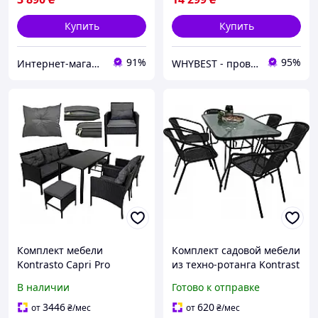
Купить
Купить
91%
95%
Интернет-магазин Allegoriya
WHYBEST - проверенные товар по честным ценам
Комплект мебели
Комплект садовой мебели
Kontrasto Capri Pro
из техно-ротанга Kontrast
414145, техноротанг, 7
Garden-6 на дачу со
В наличии
Готово к отправке
мест
столом и шестью
стульями для сада
3446
620
от
₴
/мес
от
₴
/мес