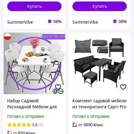
Купить
Купить
98%
98%
SummerVibe
SummerVibe
Набор Садовой
Комплект садовой мебели
Раскладной Мебели для
из техноратанга Capri Pro
Кейтеринга Стол и 4
414145 черный на 7 мест
Готово к отправке
Готово к отправке
Стула Уличный Складной
Комплект Kontrast Party 4
3890
5.0
(1)
от
₴
/мес
850
от
₴
/мес