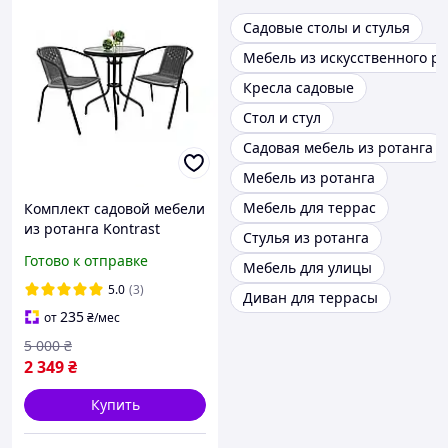
Садовые столы и стулья
Мебель из искусственного р
Кресла садовые
Стол и стул
Садовая мебель из ротанга
Мебель из ротанга
Мебель для террас
Комплект садовой мебели
из ротанга Kontrast
Стулья из ротанга
Bistro-2 с круглым столом
Готово к отправке
Мебель для улицы
и двумя стульями на дачу
для сада кафе
5.0
(3)
Диван для террасы
235
от
₴
/мес
5 000
₴
2 349
₴
Купить