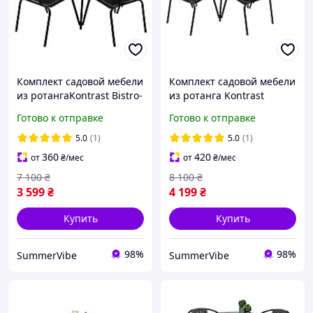
Комплект садовой мебели
Комплект садовой мебели
из ротангаKontrast Bistro-
из ротанга Kontrast
3 DIA80 с круглым столом
Bistro-4 DIA80 с круглым
Готово к отправке
Готово к отправке
80см и тремя стульями на
столом 80см и четырьмя
дачу
стульями на дачу
5.0
(1)
5.0
(1)
360
420
от
₴
/мес
от
₴
/мес
7 100
₴
8 100
₴
3 599
₴
4 199
₴
Купить
Купить
98%
98%
SummerVibe
SummerVibe