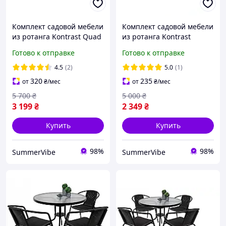
Комплект садовой мебели
Комплект садовой мебели
из ротанга Kontrast Quad
из ротанга Kontrast
Bistro-3 с квадратным
Bistro-2 с круглым столом
Готово к отправке
Готово к отправке
столом и тремя стульями
и двумя стульями на дачу
на дачу для
для сада кафе
4.5
(2)
5.0
(1)
320
235
от
₴
/мес
от
₴
/мес
5 700
₴
5 000
₴
3 199
₴
2 349
₴
Купить
Купить
98%
98%
SummerVibe
SummerVibe