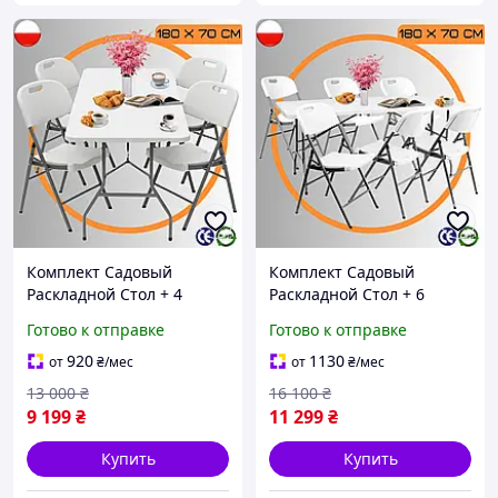
Комплект Садовый
Комплект Садовый
Раскладной Стол + 4
Раскладной Стол + 6
Стула Kontrast Party4
Стульев Kontrast Party 6
Готово к отправке
Готово к отправке
Складной Уличный Набор
Складной Уличный Набор
для Кейтеринга Польша
для Кейтеринга
920
1130
от
₴
/мес
от
₴
/мес
13 000
₴
16 100
₴
9 199
₴
11 299
₴
Купить
Купить