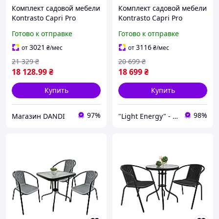
Комплект садовой мебели
Комплект садовой мебели
Kontrasto Capri Pro
Kontrasto Capri Pro
414145 из техноротанга
414145 из техноротанга
Готово к отправке
Готово к отправке
на 7 мест обеденный
на 7 мест обеденный
гарнитур для террасы и
гарнитур для террасы и
3021
3116
от
₴
/мес
от
₴
/мес
сада
сада
21 329
₴
20 699
₴
18 128
.99
₴
18 699
₴
Купить
Купить
97%
98%
Магазин DANDI
"Light Energy" - интернет-магазин