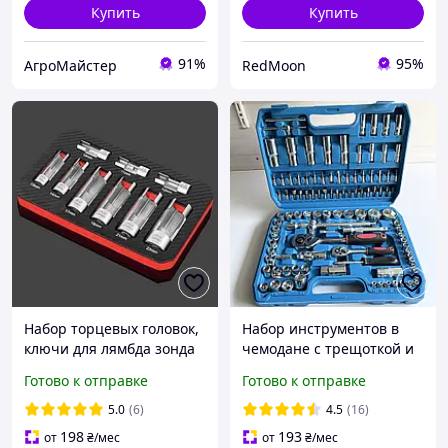
Купить
Купить
91%
95%
АгроМайстер
RedMoon
Набор торцевых головок,
Набор инструментов в
ключи для лямбда зонда
чемодане с трещоткой и
и других датчиков 9 шт
торцевыми головками
Готово к отправке
Готово к отправке
108шт
5.0
(6)
4.5
(16)
198
193
от
₴
/мес
от
₴
/мес