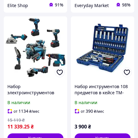
91%
98%
Elite Shop
Everyday Market
Набор
Набор инструментов 108
электроинструментов
предметов в кейсе TM-
6в1: перфоратор,
110 профессиональный
В наличии
В наличии
болгарка, шуруповерт,
автомобильный набор
сучкорез, гайковерт,
головок и трещоток
1134
390
от
₴
/мес
от
₴
/мес
циркулярная пила 2xАКБ
15 119
₴
11 339
.25
₴
3 900
₴