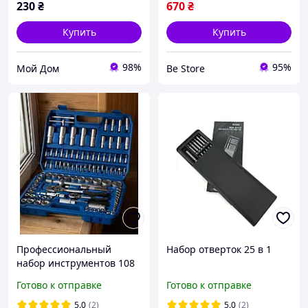
230
₴
670
₴
Купить
Купить
98%
95%
Мой Дом
Be Store
Профессиональный
Набор отверток 25 в 1
набор инструментов 108
предметов в чемодане
Готово к отправке
Готово к отправке
головки, ключи,
трещотки для дома и авто
5.0
(2)
5.0
(2)