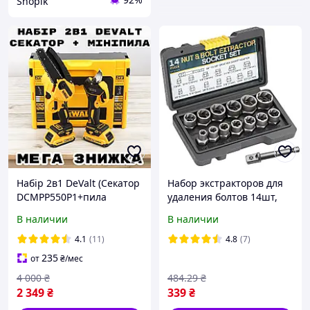
Shopik
Набір 2в1 DeValt (Секатор
Набор экстракторов для
DCMPP550P1+пила
удаления болтов 14шт,
DCM160N) Набір 2в1
Nut Extractor / Набор для
В наличии
В наличии
Деволт із 2 АКБ 24V/5.0Ah
откручивания
поврежденных болтов
4.1
(11)
4.8
(7)
235
от
₴
/мес
4 000
₴
484
.29
₴
2 349
₴
339
₴