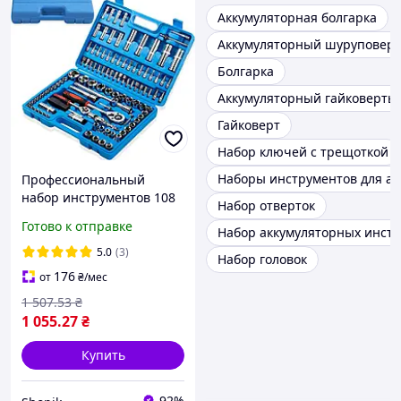
Аккумуляторная болгарка
Аккумуляторный шуруповерт
Болгарка
Аккумуляторный гайковерты
Гайковерт
Набор ключей с трещоткой
Наборы инструментов для ав
Профессиональный
набор инструментов 108
Набор отверток
предметов (1/4" и 1/2") в
Готово к отправке
Набор аккумуляторных инст
кейсе, TM-110 / Набор
торцевых головок
5.0
(3)
Набор головок
176
от
₴
/мес
1 507
.53
₴
1 055
.27
₴
Купить
92%