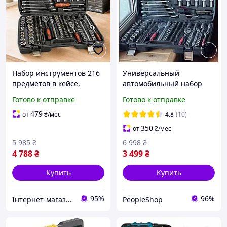
Набор инструментов 216
Универсальный
предметов в кейсе,
автомобильный набор
ключи, трещотки и
инструментов 216
Готово к отправке
Готово к отправке
торцевые головки,
предметов комплект
Черный (Комплект для
ключей и головок
479
от
₴
/мес
4.8
(10)
ремонта и обслуживания)
чемодане для авто дома
350
от
₴
/мес
5 985
₴
6 998
₴
4 788
₴
3 499
₴
Купить
Купить
95%
96%
Інтернет-магазин Megusta
PeopleShop