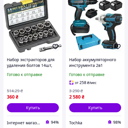
Набор экстракторов для
Набор аккумуляторного
удаления болтов 14шт,
инструмента 2в1
Nut Extractor / Набор для
Электроинструменты
Готово к отправке
Готово к отправке
откручивания
Гайковерт и шуруповерт
поврежденных болтов
в комплекте 2 акб с
258
от
₴
/мес
кейсом TC
514
.29
₴
3 290
₴
360
₴
2 580
₴
Купить
Купить
94%
98%
Інтернет магазин Сенс
Tochka