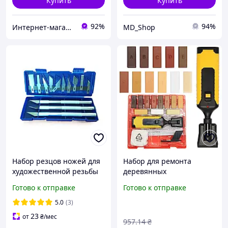
Купить
Купить
92%
94%
Интернет-магазин SmartWhale
MD_Shop
Набор резцов ножей для
Набор для ремонта
художественной резьбы
деревянных
по дереву пластику
поверхностей /
Готово к отправке
Готово к отправке
резине бумаге коже 13шт
Ремонтный набор для
реставрации мебели /
5.0
(3)
Ремкомплект для пола
23
от
₴
/мес
957
.14
₴