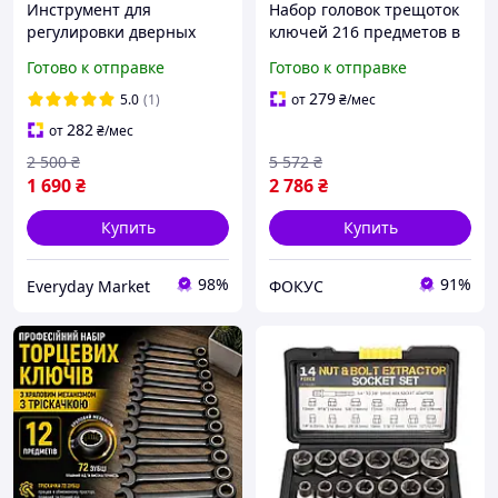
Инструмент для
Набор головок трещоток
регулировки дверных
ключей 216 предметов в
петель авто из
чемодане
Готово к отправке
Готово к отправке
нержавеющей стали
Автомобильный набор
инструментов
279
5.0
(1)
от
₴
/мес
профессиональный с
282
от
₴
/мес
хромванадиевой сталью
2 500
₴
5 572
₴
1 690
₴
2 786
₴
Купить
Купить
98%
91%
Everyday Market
ФОКУС