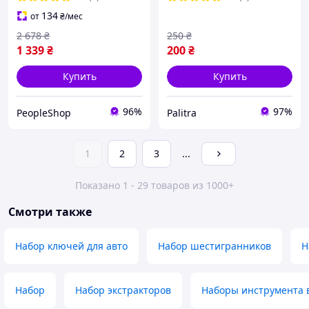
134
от
₴
/мес
2 678
₴
250
₴
1 339
₴
200
₴
Купить
Купить
96%
97%
PeopleShop
Palitra
1
2
3
...
Показано 1 - 29 товаров из 1000+
Смотри также
Набор ключей для авто
Набор шестигранников
Н
Набор
Набор экстракторов
Наборы инструмента 