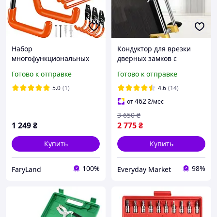
Набор
Кондуктор для врезки
многофункциональных
дверных замков с
крючков разных
фрезами 18, 22, 24
Готово к отправке
Готово к отправке
размеров для хранения
инструментов в гараже
5.0
(1)
4.6
(14)
12 шт
462
от
₴
/мес
3 650
₴
1 249
₴
2 775
₴
Купить
Купить
100%
98%
FaryLand
Everyday Market