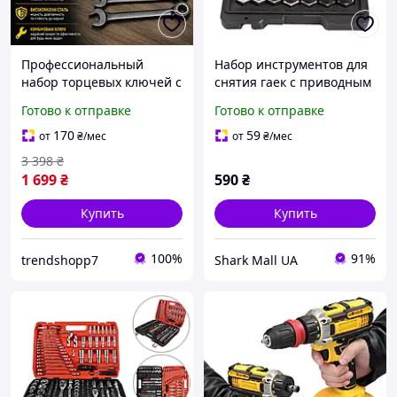
Профессиональный
Набор инструментов для
набор торцевых ключей с
снятия гаек с приводным
храповым механизмом
ударным болтом 14 шт
Готово к отправке
Готово к отправке
комбинированных с
трещоткой 12 предметов
170
59
от
₴
/мес
от
₴
/мес
3 398
₴
1 699
₴
590
₴
Купить
Купить
100%
91%
trendshopp7
Shark Mall UA