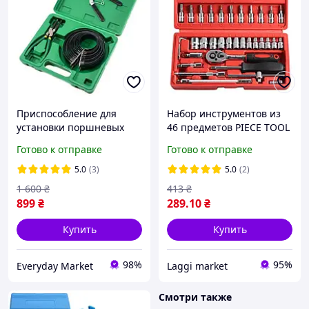
Приспособление для
Набор инструментов из
установки поршневых
46 предметов PIECE TOOL
колец, набор для
SET / Кейс с
Готово к отправке
Готово к отправке
двигателей с диаметром
инструментами для
поршня 62-145 мм
ремонта / Набор
5.0
(3)
5.0
(2)
торцевых ключей
1 600
₴
413
₴
899
₴
289
.10
₴
Купить
Купить
98%
95%
Everyday Market
Laggi market
Смотри также