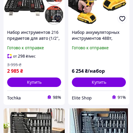
Набор инструментов 216
Набор аккумуляторных
предметов для авто (1/2",
инструментов 48Вт,
1/4" и 3/4") в кейсе
Бесщеточный
Готово к отправке
Готово к отправке
комплект головок и
шуруповерт с
ключей для автомобиля
подсветкой, Ручной
298
от
₴
/мес
TC
беспроводной гайковерт
3 995
₴
2 985
₴
6 254
₴/набор
Купить
Купить
98%
91%
Tochka
Elite Shop