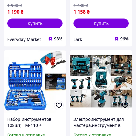
1 900
₴
1 430
₴
1 190
₴
1 158
₴
Купить
Купить
98%
96%
Everyday Market
Lark
Набор инструментов
Электроинструмент для
108шт, TM-110 +
мастера,инструмент в
Автопылесос Portable
кейсе,комплект с двумя
Готово к отправке
Готово к отправке