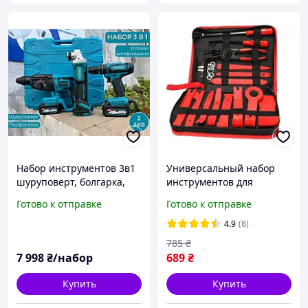
Набор инструментов 3в1
Универсальный набор
шуруповерт, болгарка,
инструментов для
перфоратор,
разборки салона
Готово к отправке
Готово к отправке
Аккумуляторная УШМ,
автомобиля и снятия
Шуруповерт 48 В,
обшивки автомобиля
4.9
(8)
Перфоратор дрель
19в1
785
₴
7 998
₴/набор
689
₴
Купить
Купить