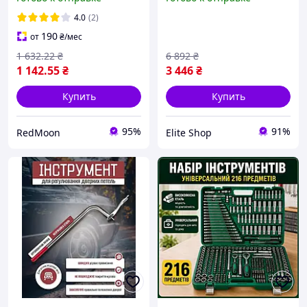
Vacuum Cleaner / Набор
аккумуляторами,шурупов
ключей для машины
ерт аккумуляторный
4.0
(2)
190
от
₴
/мес
1 632
.22
₴
6 892
₴
1 142
.55
₴
3 446
₴
Купить
Купить
95%
91%
RedMoon
Elite Shop