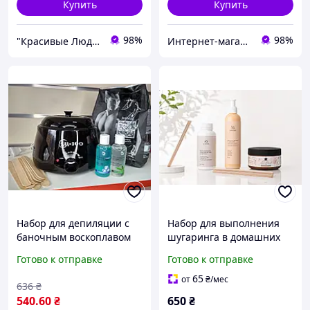
Купить
Купить
98%
98%
"Красивые Люди"-Профессиональная косметика по уходу за кожей,волосами. Аппараты для оказания услуг.
Интернет-магазин "Style Woman"
Набор для депиляции с
Набор для выполнения
баночным воскоплавом
шугаринга в домашних
100вт 5 предмета в
условиях. 4 позиции,
Готово к отправке
Готово к отправке
комплекте
паста твердая
65
от
₴
/мес
636
₴
540
.60
₴
650
₴