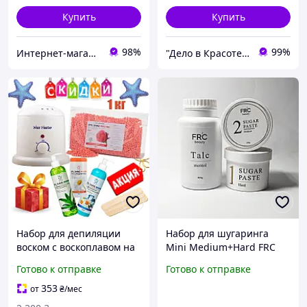
Купить
Купить
98%
99%
Интернет-магазин "Style Woman"
"Дело в Красоте" - магазин косметики по уходу за телом лицом, волосами. Аппараты.
Набор для депиляции
Набор для шугаринга
воском с воскоплавом на
Mini Medium+Hard FRC
800мл
Готово к отправке
Готово к отправке
353
от
₴
/мес