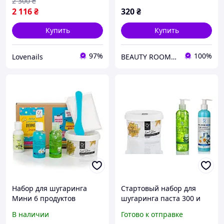
2 300
₴
2 116
₴
320
₴
Купить
Купить
97%
100%
Lovenails
BEAUTY ROOM KR
Набор для шугаринга
Стартовый набор для
Мини 6 продуктов
шугаринга паста 300 и
гели 250 мл
В наличии
Готово к отправке