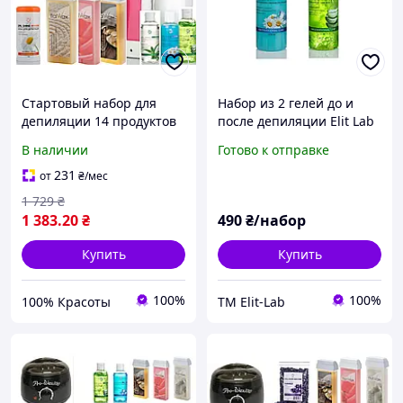
Стартовый набор для
Набор из 2 гелей до и
депиляции 14 продуктов
после депиляции Elit Lab
для лица и всего тела
по 250 мл
В наличии
Готово к отправке
231
от
₴
/мес
1 729
₴
1 383
.20
₴
490
₴/набор
Купить
Купить
100%
100%
100% Красоты
TM Elit-Lab