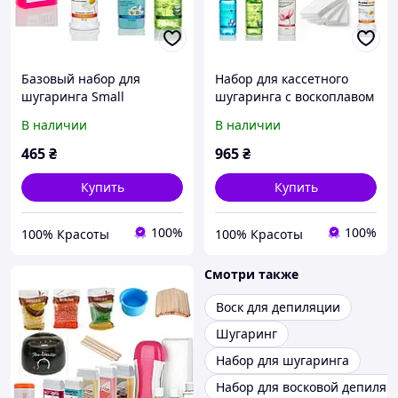
Базовый набор для
Набор для кассетного
шугаринга Small
шугаринга с воскоплавом
Макси Elit-Lab: 8 позиций,
В наличии
В наличии
гели 30 мл
465
₴
965
₴
Купить
Купить
100%
100%
100% Красоты
100% Красоты
Смотри также
Воск для депиляции
Шугаринг
Набор для шугаринга
Набор для восковой депиляц