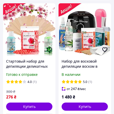
Стартовый набор для
Набор для восковой
депиляции деликатных
депиляции воском в
зон
гранулах и кассетным
Готово к отправке
В наличии
воском Ital-Wax
4.0
(1)
5.0
(1)
247
от
₴
/мес
300
₴
276
₴
1 480
₴
Купить
Купить