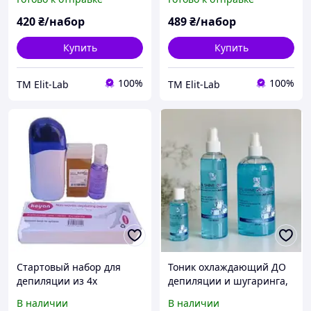
420
₴/набор
489
₴/набор
Купить
Купить
100%
100%
TM Elit-Lab
TM Elit-Lab
Стартовый набор для
Тоник охлаждающий ДО
депиляции из 4х
депиляции и шугаринга,
предметов
с ментолом Элит лаб
В наличии
В наличии