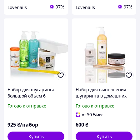
97%
97%
Lovenails
Lovenails
Набор для шугаринга
Набор для выполнения
большой объём 6
шугаринга в домашних
продуктов
условиях. 3 позиции,
Готово к отправке
Готово к отправке
паста твердая 500 г
50
от
₴
/мес
925
₴/набор
600
₴
Купить
Купить