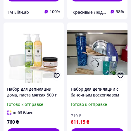
100%
98%
TM Elit-Lab
"Красивые Люди"-Профессиональная косметика по уходу за кожей,волосами. Аппараты для оказания услуг.
Набор для депиляции
Набор для депиляции с
дома, паста мягкая 500 г
баночным воскоплавом
100вт 6 предметов в
Готово к отправке
Готово к отправке
комплекте
63
от
₴
/мес
719
₴
760
₴
611
.15
₴