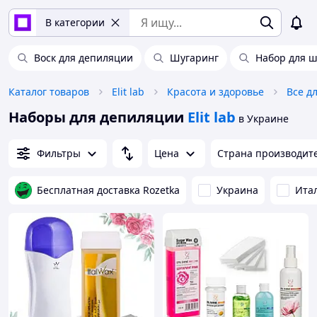
В категории
Воск для депиляции
Шугаринг
Набор для ш
Каталог товаров
Elit lab
Красота и здоровье
Все д
Наборы для депиляции
Elit lab
в Украине
Фильтры
Цена
Страна производит
Бесплатная доставка Rozetka
Украина
Ита