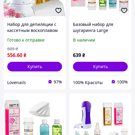
Набор для депиляции с
Базовый набор для
кассетным воскоплавом
шугаринга Large
на базе и 1 кассетным
Готово к отправке
В наличии
воском Italwax № 13
605
₴
556
.60
₴
639
₴
Купить
Купить
97%
100%
Lovenails
100% Красоты