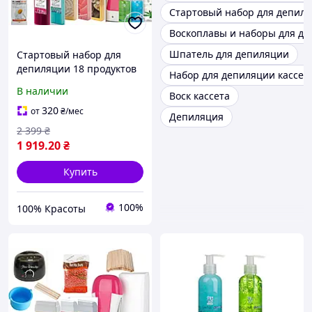
Стартовый набор для депил
Воскоплавы и наборы для д
Шпатель для депиляции
Стартовый набор для
депиляции 18 продуктов
Набор для депиляции кассет
для лица и всего тела
В наличии
Воск кассета
320
от
₴
/мес
Депиляция
2 399
₴
1 919
.20
₴
Купить
100%
100% Красоты