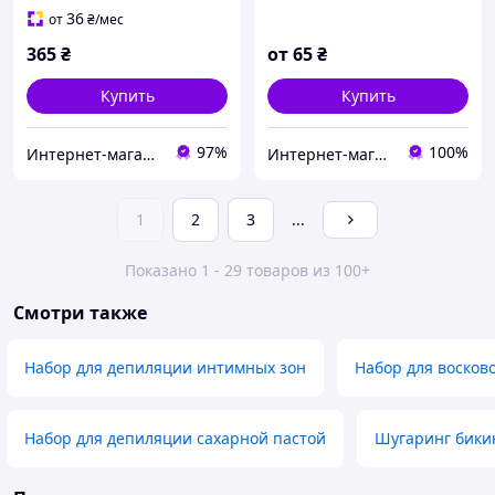
36
от
₴
/мес
365
₴
от
65
₴
Купить
Купить
97%
100%
Интернет-магазин "Топ Маркет2014"
Интернет-магазин My Beauty Market
1
2
3
...
Показано 1 - 29 товаров из 100+
Смотри также
Набор для депиляции интимных зон
Набор для восков
Набор для депиляции сахарной пастой
Шугаринг бики