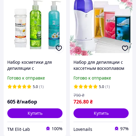
Набор косметики для
Набор для депиляции с
депиляции с
кассетным воскоплавом
микротальком
на базе и 3 кассеты
Готово к отправке
Готово к отправке
Italwax № 14
5.0
(1)
5.0
(1)
790
₴
605
₴/набор
726
.80
₴
Купить
Купить
100%
97%
TM Elit-Lab
Lovenails