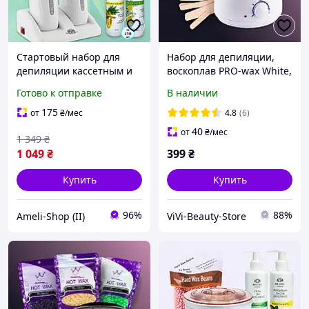
Стартовый набор для
Набор для депиляции,
депиляции кассетным и
воскоплав PRO-wax White,
пленочным воском
Воск 3х100 грам, шпатели
Готово к отправке
В наличии
"Optimal" (Воскоплав,
воск ) AS
175
от
₴
/мес
4.8
(6)
40
от
₴
/мес
1 349
₴
1 049
₴
399
₴
Купить
Купить
96%
88%
Ameli-Shop (II)
ViVi-Beauty-Store