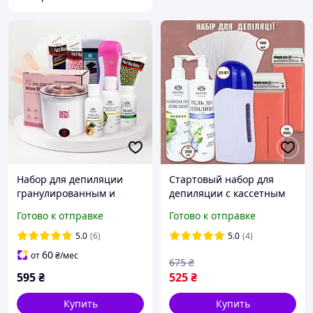
Набор для депиляции
Стартовый набор для
гранулированным и
депиляции с кассетным
кассетным воском SM-
воскоплавом (Воскоплав,
Готово к отправке
Готово к отправке
200-11 (11 предметов)
воск, крем до и после
депиляци AS
5.0
(6)
5.0
(4)
60
от
₴
/мес
675
₴
595
₴
525
₴
Купить
Купить