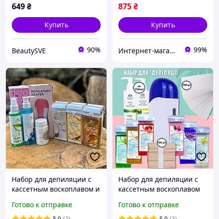
649
₴
875
₴
Купить
Купить
90%
99%
BeautySVE
Интернет-магазин Star Beauty
Набор для депиляции с
Набор для депиляции с
кассетным воскоплавом и
кассетным воскоплавом
воском Global Fashion
"Maximum set" AS
Готово к отправке
Готово к отправке
Maxi №4 (На 6 кассет
воска)
5.0
(2)
5.0
(2)