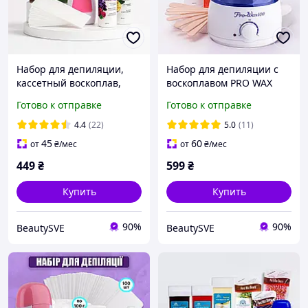
Набор для депиляции,
Набор для депиляции с
кассетный воскоплав,
воскоплавом PRO WAX
Кассеты, Полоски,
100, воск, средства до и
Готово к отправке
Готово к отправке
средство До и После
после депиляции,
депиляции
шпатели
4.4
(22)
5.0
(11)
45
60
от
₴
/мес
от
₴
/мес
449
₴
599
₴
Купить
Купить
90%
90%
BeautySVE
BeautySVE