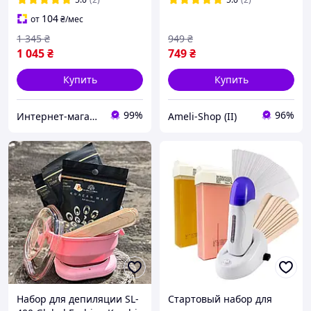
104
от
₴
/мес
1 345
₴
949
₴
1 045
₴
749
₴
Купить
Купить
99%
96%
Интернет-магазин Star Beauty
Ameli-Shop (II)
Набор для депиляции SL-
Стартовый набор для