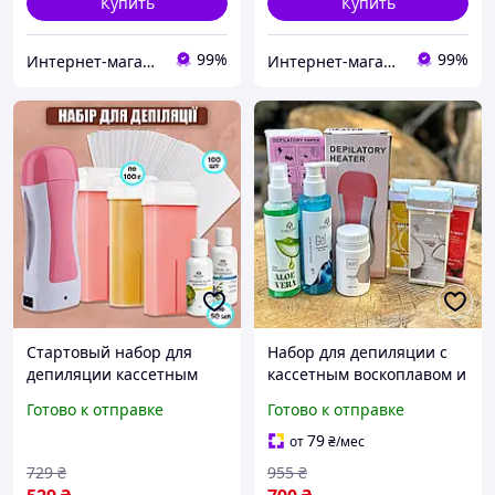
Купить
Купить
99%
99%
Интернет-магазин Star Beauty
Интернет-магазин Star Beauty
Стартовый набор для
Набор для депиляции с
депиляции кассетным
кассетным воскоплавом и
воском "All in one 2"
воском Global Fashion
Готово к отправке
Готово к отправке
(кассетный воскоплав,
Maxi №2 (На 3 кассеты
воск, гель, лосьон)
воска)
79
от
₴
/мес
729
₴
955
₴