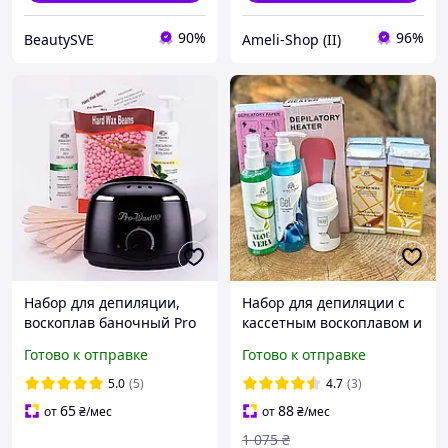
90%
96%
BeautySVE
Ameli-Shop (II)
Набор для депиляции,
Набор для депиляции с
воскоплав баночный Pro
кассетным воскоплавом и
Wax Black, Воск, Шпатели,
воском Global Fashion
Готово к отправке
Готово к отправке
средство До и После
Maxi №3 (На 4 кассеты
депиляции
воска)
5.0
(5)
4.7
(3)
65
88
от
₴
/мес
от
₴
/мес
1 075
₴