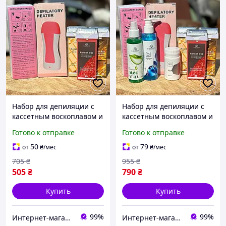
Набор для депиляции с
Набор для депиляции с
кассетным воскоплавом и
кассетным воскоплавом и
воском Global Fashion
воском Global Fashion
Готово к отправке
Готово к отправке
Combi (на 3 кассеты
Maxi №1 (на 3 касеты)
воска)
50
79
от
₴
/мес
от
₴
/мес
705
₴
955
₴
505
₴
790
₴
Купить
Купить
99%
99%
Интернет-магазин Star Beauty
Интернет-магазин Star Beauty