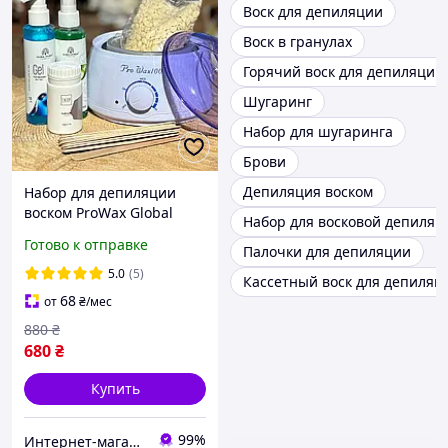
Воск для депиляции
Воск в гранулах
Горячий воск для депиляции
Шугаринг
Набор для шугаринга
Брови
Депиляция воском
Набор для депиляции
воском ProWax Global
Набор для восковой депиляц
Fashion Combo
Готово к отправке
Палочки для депиляции
5.0
(5)
Кассетный воск для депиляц
68
от
₴
/мес
880
₴
680
₴
Купить
99%
Интернет-магазин Star Beauty