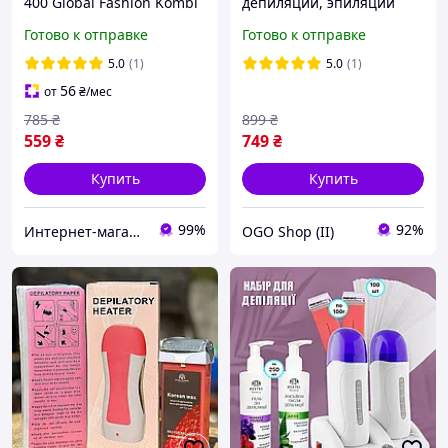
400 Global Fashion Kombi
депиляции, эпиляции
(Воскоплав кассетный на
Готово к отправке
Готово к отправке
базе, воск, полоски,
деревянные шпателя) OG
5.0
(1)
5.0
(1)
56
от
₴
/мес
785
₴
899
₴
559
₴
749
₴
Купить
Купить
99%
92%
Интернет-магазин Star Beauty
OGO Shop (II)