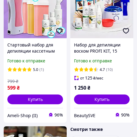
Стартовый набор для
Набор для депиляции
депиляции кассетным
воском PROFI KIT, 15
воском "All in one"
предметов
Готово к отправке
Готово к отправке
(кассетный воскоплав,
воск, гель, лосьон,
5.0
(1)
4.7
(10)
полоски)
125
от
₴
/мес
799
₴
599
₴
1 250
₴
Купить
Купить
96%
90%
Ameli-Shop (II)
BeautySVE
Смотри также