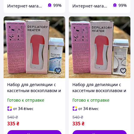
99%
99%
Интернет-магазин Star Beauty
Интернет-магазин Star Beauty
Набор для депиляции с
Набор для депиляции с
кассетным воскоплавом и
кассетным воскоплавом и
воском Global Fashion
воском Global Fashion
Готово к отправке
Готово к отправке
Classic №6 (на 1 кассету
Classic №7 (на 1 кассету
воска)
воска)
34
34
от
₴
/мес
от
₴
/мес
540
₴
540
₴
335
₴
335
₴