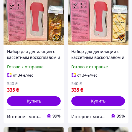
Набор для депиляции с
Набор для депиляции с
кассетным воскоплавом и
кассетным воскоплавом и
воском Global Fashion
воском Global Fashion
Готово к отправке
Готово к отправке
Classic №2 (на 1 кассету
Classic №3 (на 1 кассету
воска)
воска)
34
34
от
₴
/мес
от
₴
/мес
540
₴
540
₴
335
₴
335
₴
Купить
Купить
99%
99%
Интернет-магазин Star Beauty
Интернет-магазин Star Beauty