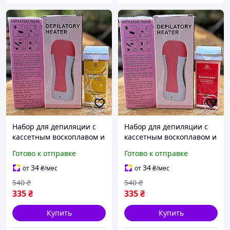
Набор для депиляции с
Набор для депиляции с
кассетным воскоплавом и
кассетным воскоплавом и
воском Global Fashion
воском Global Fashion
Готово к отправке
Готово к отправке
Classic №4 (на 1 кассету
Classic №5 (на 1 кассету
воска)
воска)
34
34
от
₴
/мес
от
₴
/мес
540
₴
540
₴
335
₴
335
₴
Купить
Купить