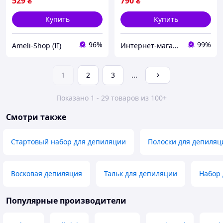
529
₴
790
₴
Купить
Купить
96%
99%
Ameli-Shop (II)
Интернет-магазин Star Beauty
1
2
3
...
Показано 1 - 29 товаров из 100+
Смотри также
Стартовый набор для депиляции
Полоски для депиляц
Восковая депиляция
Тальк для депиляции
Набор 
Популярные производители