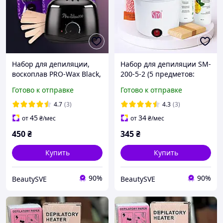
Набор для депиляции,
Набор для депиляции SM-
воскоплав PRO-Wax Black,
200-5-2 (5 предметов:
Воск 3х100 грам, шпатели
воскоплав, воск, средства
Готово к отправке
Готово к отправке
до/после, шпатели)
4.7
(3)
4.3
(3)
45
34
от
₴
/мес
от
₴
/мес
450
₴
345
₴
Купить
Купить
90%
90%
BeautySVE
BeautySVE