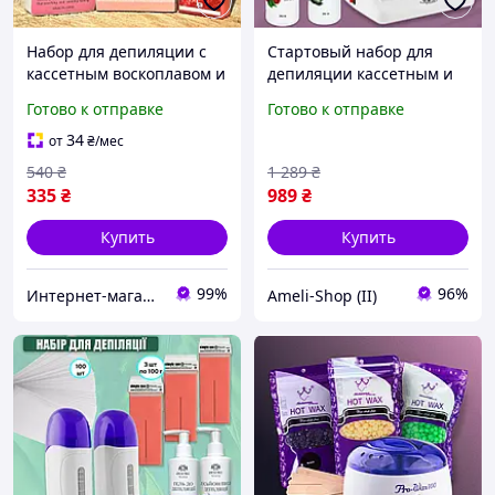
Набор для депиляции с
Стартовый набор для
кассетным воскоплавом и
депиляции кассетным и
воском Global Fashion
пленочным воском
Готово к отправке
Готово к отправке
Classic №1 (на 1 кассету
"Double cassette wax"
воска)
(Воскоплав, воск ) AS
34
от
₴
/мес
540
₴
1 289
₴
335
₴
989
₴
Купить
Купить
99%
96%
Интернет-магазин Star Beauty
Ameli-Shop (II)