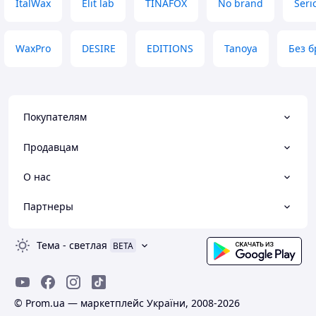
ItalWax
Elit lab
TINAFOX
No brand
Seri
WaxPro
DESIRE
EDITIONS
Tanoya
Без б
Покупателям
Продавцам
О нас
Партнеры
Тема
-
светлая
BETA
© Prom.ua — маркетплейс України, 2008-2026