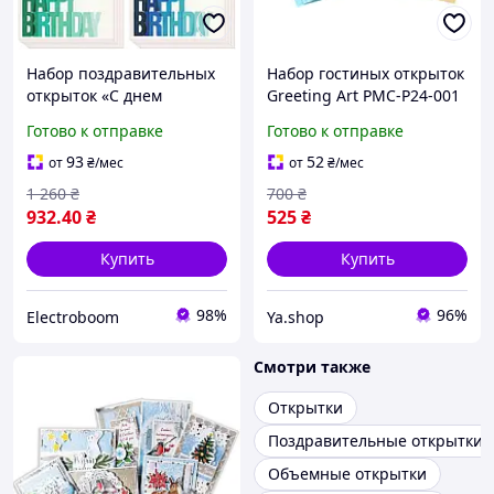
Набор поздравительных
Набор гостиных открыток
открыток «С днем
Greeting Art PMC-P24-001
рождения» (144 штуки)
24 шт с конвертами и
Готово к отправке
Готово к отправке
наклейками 10×15 см
93
52
от
₴
/мес
от
₴
/мес
1 260
₴
700
₴
932
.40
₴
525
₴
Купить
Купить
98%
96%
Electroboom
Ya.shop
Смотри также
Открытки
Поздравительные открытки
Объемные открытки