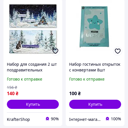
Набор для создания 2 шт
Набор гостиных открыток
поздравительных
с конвертами 8шт
открыток на подставках
Готово к отправке
Готово к отправке
"Зимние сказки" FDGCK-
048, 20 см х 10 см
156
₴
140
₴
100
₴
Купить
Купить
90%
100%
KrafterShop
Інтернет-магазин ,,СТОК''