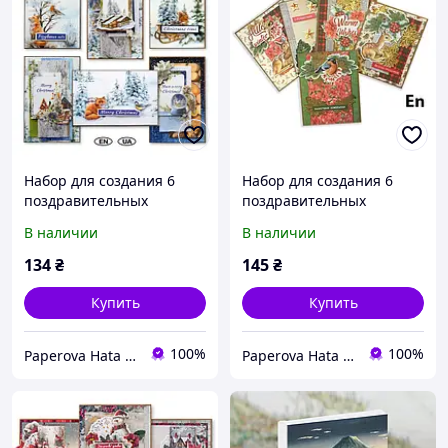
Набор для создания 6
Набор для создания 6
поздравительных
поздравительных
открыток "Country
открыток "Our warm
В наличии
В наличии
christmas", 10х15см.
christmas", 10х15см.
134
₴
145
₴
Купить
Купить
100%
100%
Paperova Hata интернет-магазин
Paperova Hata интернет-магазин