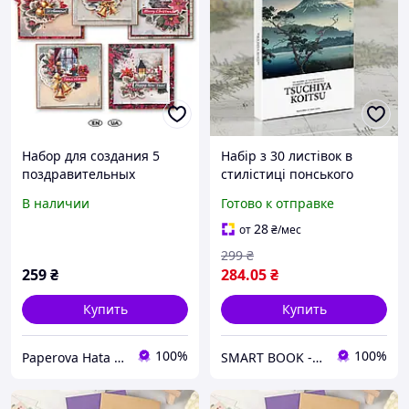
Набор для создания 5
Набір з 30 листівок в
поздравительных
стилістиці понського
открыток "Happy
живопису Цутія Койцу,
В наличии
Готово к отправке
Christmas", 15х15см.
фотографії, листівки -
вітальні листівки
28
от
₴
/мес
299
₴
259
₴
284
.05
₴
Купить
Купить
100%
100%
Paperova Hata интернет-магазин
SMART BOOK - Книги, комікси