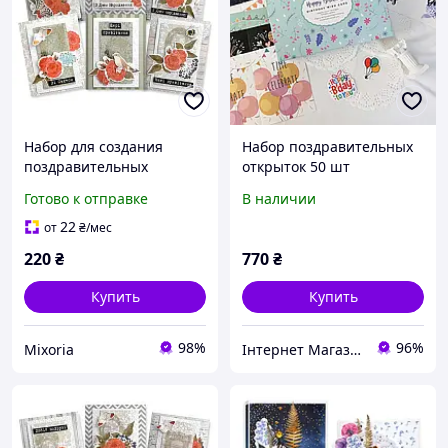
Набор для создания
Набор поздравительных
поздравительных
открыток 50 шт
открыток "Розовые
праздничный комплект
Готово к отправке
В наличии
мечты" FDGCK-042, 6 шт
"Happy Birthday"
листовок для
22
от
₴
/мес
поздравлений с днём
220
₴
770
₴
рождением
Купить
Купить
98%
96%
Mixoria
Інтернет Магазин "Tano"