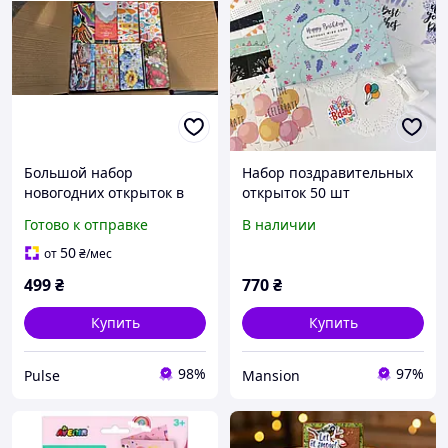
Большой набор
Набор поздравительных
новогодних открыток в
открыток 50 шт
ассортименте / Коробка
праздничный комплект
Готово к отправке
В наличии
поздравительных
"Happy Birthday"
открыток на Новый год и
листовок для
50
от
₴
/мес
Рождество
поздравлений с днём
499
₴
770
₴
рождением
Купить
Купить
98%
97%
Pulse
Mansion