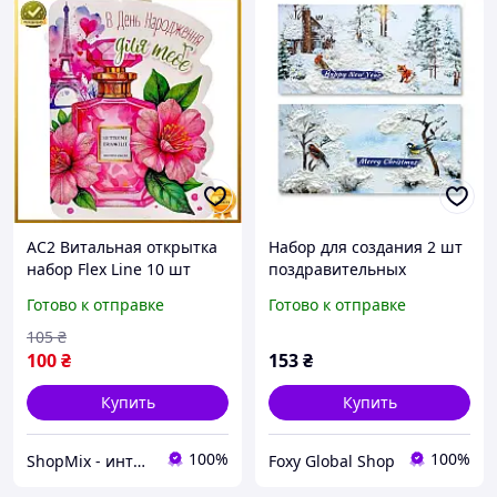
AC2 Витальная открытка
Набор для создания 2 шт
набор Flex Line 10 шт
поздравительных
праздничная открытка
открыток на подставках
Готово к отправке
Готово к отправке
для поздравлений на
"Зимний лес" FDGCK-049,
любой случай MOD58 DE
20 см х 10 см
105
₴
100
₴
153
₴
Купить
Купить
100%
100%
ShopMix - интернет-магазин сумок и аксессуаров
Foxy Global Shop