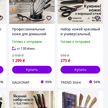
р
Профессиональные
Набор ножей красивый
ножи для домашней
и универсальный,
а,
кухни UNIQUE UN-1834,
Ножи кухонные
Готово к отправке
Готово к отправке
Топ лучших ножей для
профессиональные,
кухни KY-41
Кухонные ножи для
130
от
₴
/мес
нарезания YS-70
2 598
₴
550
₴
1 299
₴
275
₴
Купить
Купить
6%
99%
94%
GALKONAT
TREND Store