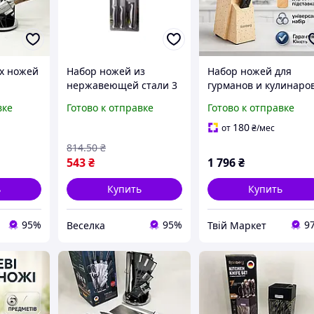
х ножей
Набор ножей из
Набор ножей для
нержавеющей стали 3
гурманов и кулинаров
ручками
шт черные для кухни
Универсальный набо
вке
Готово к отправке
Готово к отправке
универсальные
ножей для каждой
я пищи
помощники в
кухни VZ-39
180
от
₴
/мес
приготовлении пищи
814
.50
₴
BROWN
543
₴
1 796
₴
ь
Купить
Купить
95%
95%
9
Веселка
Твій Маркет