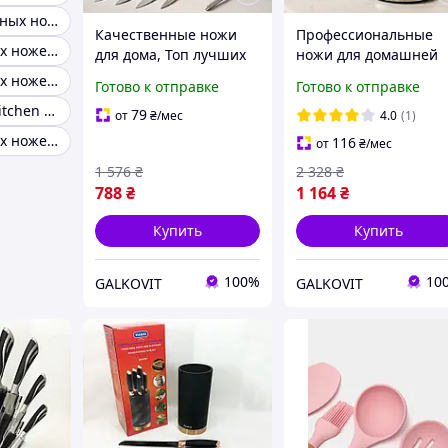
Набор кулинарных ножей
Качественные ножи
Профессиональные
Набор кухонных ножей в чехле
для дома, Топ лучших
ножи для домашней
ножей для кухни,
кухни, Кухонные нож
Набор кухонных ножей huohou
Готово к отправке
Готово к отправке
Набор металлических
домашние,
Набор ножей kitchen knife set
ножей CT-71
Професиональный
79
от
₴
/мес
4.0
(1)
кухонный набор нож
Набор кухонных ножей 12шт
116
от
₴
/мес
RT-39
1 576
₴
2 328
₴
788
₴
1 164
₴
Купить
Купить
100%
10
GALKOVIT
GALKOVIT