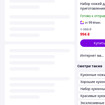
Набор ножей д
приготовлени
бытовой для к
Готово к отпра
нержавейка К
ножи для дом
99
от
₴
/мес
использования
1 988
₴
994
₴
Купит
Интернет магазин «Smart Life»
Смотри также