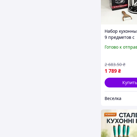
Набор кухонны
9 предметов с
деревянными 
Готово к отпра
для нарезки и
приготовлени
SPICY
2 683
.50
₴
1 789
₴
Купит
Веселка