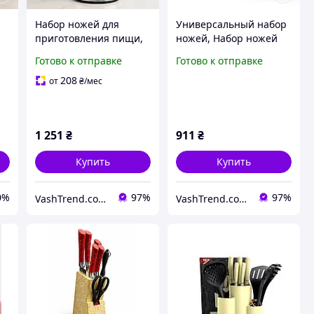
Набор ножей для
Универсальный набор
приготовления пищи,
ножей, Набор ножей
и
Ножи кухонные из
для приготовления
Готово к отправке
Готово к отправке
нержавеющей стали,
пищи, Нержавеющий
Набор ножей бытовой
кухонный нож XM-17
208
от
₴
/мес
ей
LM-50
1 251
₴
911
₴
Купить
Купить
0%
97%
97%
VashTrend.com.ua - Рознично-оптовый интернет магазин!
VashTrend.com.ua - Рознично-оптовый интернет магазин!