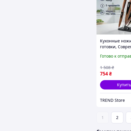
Кухонные ножи
готовки, Совр
кухонные ножи
Готово к отпра
ножей бытово
Бюджетные VR
1 508
₴
754
₴
Купит
TREND Store
1
2