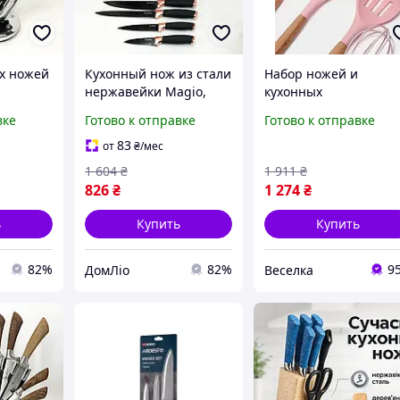
х ножей
Кухонный нож из стали
Набор ножей и
нержавейки Magio,
кухонных
 пищи с
Красивые кухонные
принадлежностей 19
вке
Готово к отправке
Готово к отправке
точилкой
ножи, Набор литых
предметов для
ей
кухонных ножей RH-76
приготовления пищи
83
от
₴
/мес
стильный розовый
1 604
₴
1 911
₴
комплект BROWN
826
₴
1 274
₴
ь
Купить
Купить
82%
82%
9
ДомЛіо
Веселка