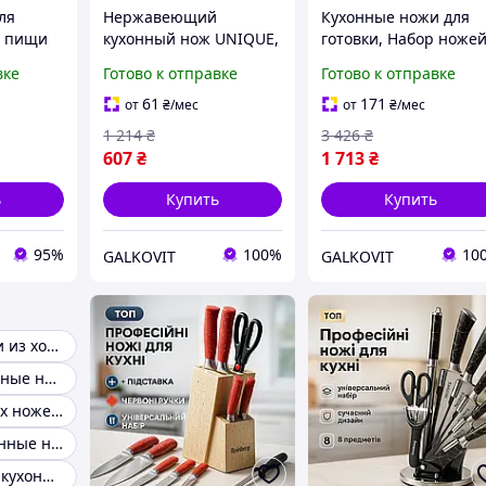
ля
Нержавеющий
Кухонные ножи для
я пищи
кухонный нож UNIQUE,
готовки, Набор ноже
ухни
Кухонный нож из
для новой кухни Наб
вке
Готово к отправке
Готово к отправке
ухонные
нержавеющей стали
литых ножей кухни Z
ашнего
металлический,
91
61
171
от
₴
/мес
от
₴
/мес
Наборы ножей PF-75
1 214
₴
3 426
₴
607
₴
1 713
₴
ь
Купить
Купить
95%
100%
10
GALKOVIT
GALKOVIT
Кухонные ножи из хорошей стали
Хорошие кухонные ножи
Набор кухонных ножей ручной работы
Красивые кухонные ножи
Эксклюзивные кухонные ножи