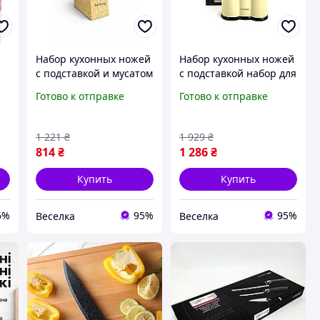
Набор кухонных ножей
Набор кухонных ножей
с подставкой и мусатом
с подставкой набор для
для приготовления
кухни принадлежности
Готово к отправке
Готово к отправке
пищи 5 ножей
для приготовления
нержавеющая сталь
пищи 12 предметов
красный BROWN
mdsh1
1 221
₴
1 929
₴
814
₴
1 286
₴
Купить
Купить
5%
95%
95%
Веселка
Веселка