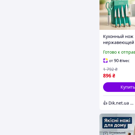
Кухонный нож 
нержавеющей 
металлический
Готово к отпра
Комплект остр
ножей для кухн
90
от
₴
/мес
Набор ножей 
1 792
₴
GZ-39
896
₴
Купит
👍 Dik.net.ua - Интернет магазин