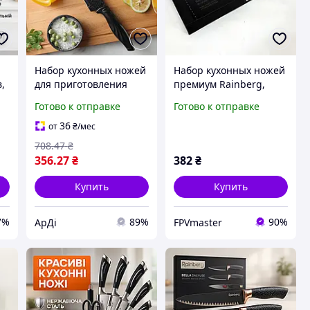
Набор кухонных ножей
Набор кухонных ножей
,
для приготовления
премиум Rainberg,
р
пищи, Лезвия из
Набор ножиков для
Готово к отправке
Готово к отправке
нержавеющей стали,
кухни, Комплект
Кухонные аксессуары
острых ножей для
36
от
₴
/мес
5819304
кухни SI-61
708
.47
₴
356
.27
₴
382
₴
Купить
Купить
7%
89%
90%
АрДі
FPVmaster