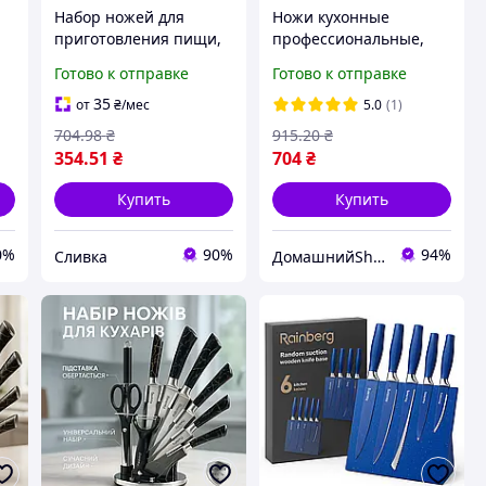
Набор ножей для
Ножи кухонные
й
приготовления пищи,
профессиональные,
ор
кухонный комплект из
Набор ножей кухонных
Готово к отправке
Готово к отправке
A-
нержавеющей стали,
сталь, Набор ножей
столовые приборы арт.
для домашнего повара
35
от
₴
/мес
5.0
(1)
842107
ZL-14
704
.98
₴
915
.20
₴
354
.51
₴
704
₴
Купить
Купить
0%
90%
94%
Сливка
ДомашнийShop🏡✨ - заказ онлайн, не выходя из дома💕