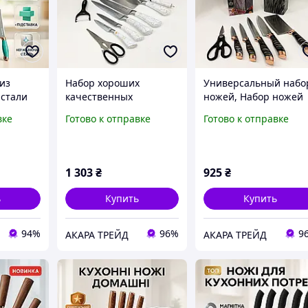
из
Набор хороших
Универсальный набо
стали
качественных
ножей, Набор ножей
,
кухонных ножей, Набор
для домашнего повар
вке
Готово к отправке
Готово к отправке
ых
ножей для поваров,
Ножи кухонные
и,
Бюджетные кухонные
профессиональные
бытовой
ножи MP-27
ND-39
1 303
₴
925
₴
ь
Купить
Купить
94%
96%
9
АКАРА ТРЕЙД
АКАРА ТРЕЙД