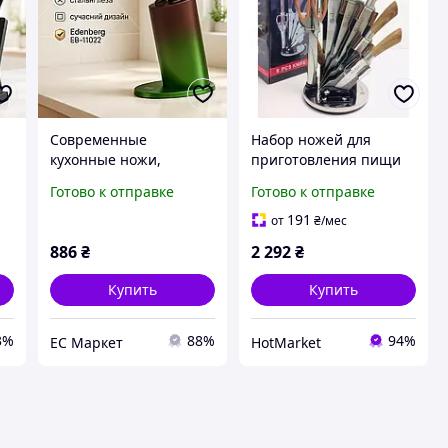
Современные
Набор ножей для
кухонные ножи,
приготовления пищи
Профессиональные
UNIQUE UN-1833,
Готово к отправке
Готово к отправке
ножи для домашней
Бюджетные кухонные
кухни, Наборы ножей
ножи, Набор ножей для
191
от
₴
/мес
ID-23
RB-614 новой кухни
886
₴
2 292
₴
Купить
Купить
3%
88%
94%
EC Маркет
HotMarket