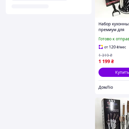
Набор кухонны
премиум для
приготовления
Готово к отпра
подставкой и 
из нержавеющ
120
от
₴
/мес
стали
1 319
₴
1 199
₴
Купит
ДомЛіо