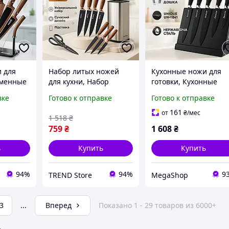
 для
Набор литых ножей
Кухонные ножи для
еменные
для кухни, Набор
готовки, Кухонные
, Набор
ножей со стильным
ножи высокого
вке
Готово к отправке
Готово к отправке
й
дизайном для новой
качества Товары для
-29
кухни OT-82
кухни CQ-32
161
от
₴
/мес
1 518
₴
759
₴
1 608
₴
ь
Купить
Купить
94%
94%
9
TREND Store
MegaShop
3
...
Вперед
Показано 1 - 29 товаров из 6000+