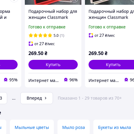
форма
Подарочный набор для
Подарочный набор д
й и
женщин Classmark
женщин Classmark
тело в
кулон с цепочкой в
кулон с цепочкой в
Готово к отправке
Готово к отправке
форме сердца, 8
форме сердца, 8
мыльных роз,
мыльных роз,
27
5.0
(1)
от
₴
/мес
цветочный аромат
цветочный аромат
27
от
₴
/мес
269
.50
₴
269
.50
₴
ь
Купить
Купить
95%
96%
9
Интернет магазин "Нужные покупки"
Интернет магазин "Нужные покупки"
3
...
Вперед
Показано 1 - 29 товаров из 70+
е
ы
Мыльные цветы
Мыло роза
Букеты из мыла