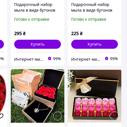
Подарочный набор
Подарочный набор
мыла в виде бутонов
мыла в виде бутонов
ый
роз с кулоном розовый
роз с кулоном красный
Готово к отправке
Готово к отправке
№2
295
₴
225
₴
Купить
Купить
9%
99%
99%
Интернет-магазин "В костюме"
Интернет-магазин "В костюме"