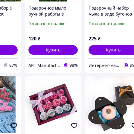
абор 9
Подарочное мыло
Подарочный набор
st
ручной работы в
мыла в виде бутонов
ve в
форме надписи
роз с кулоном малин
Готово к отправке
Готово к отправке
 с
"Королеве"
№2
ме
120
₴
225
₴
ь
Купить
Купить
87%
98%
9
ART Manufactura
Интернет-магазин "В костюме"