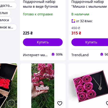
Подарочный набор
Подарочный набор
Мыло мужское достоинство
мыла в виде бутонов
"Мишка с мыльными
роз с кулоном розовый
розами" в форме
слых
Готово к отправке
В наличии
№2
сердца / Мыльные
алоса
розы в коробке / Роз
32
от
₴
/мес
из мыла
Мужское интимное мыло
450
₴
225
₴
315
₴
Купить
Купить
99%
9
Интернет-магазин "В костюме"
TrendLand