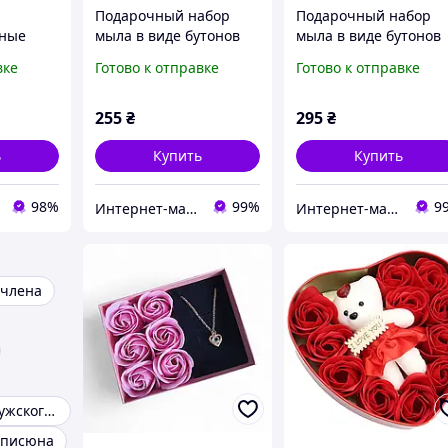
Подарочный набор
Подарочный набор
ные
мыла в виде бутонов
мыла в виде бутонов
ской в
роз и мягкий мишка
роз с кулоном красн
вке
Готово к отправке
Готово к отправке
красный
255
₴
295
₴
ь
Купить
Купить
98%
99%
9
Интернет-магазин "В костюме"
Интернет-магазин "В костюме"
 члена
Мыло в виде мужского органа
 писюна