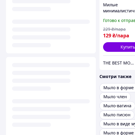
Милые
минималистич
серьги с подве
Готово к отпра
виде ромашки
229
₴/пара
129
₴/пара
Купит
THE BEST MOOD
Смотри также
Мыло в форме
Мыло член
Мыло-вагина
Мыло писюн
Мыло в форме