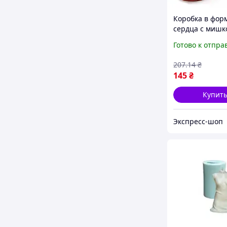
Коробка в фор
сердца с мишк
розами из мыла
Готово к отпра
Мыльные розы
мишкой / Под
207
.14
₴
набор для люб
145
₴
Купит
Экспресс-шоп