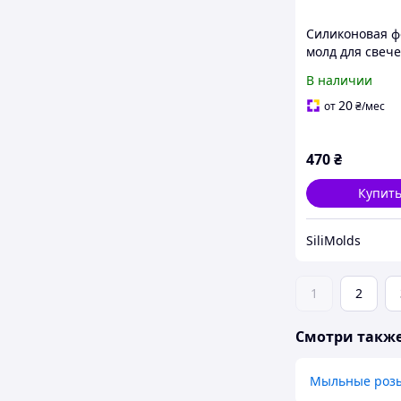
Силиконовая 
молд для свече
мыла Женское 
В наличии
платье
20
от
₴
/мес
470
₴
Купит
SiliMolds
1
2
Смотри такж
Мыльные роз