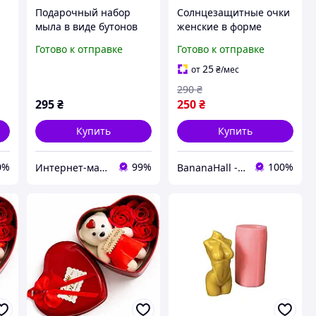
Подарочный набор
Солнцезащитные очки
мыла в виде бутонов
женские в форме
4
роз MA25-900/3
сердца для защиты
Готово к отправке
Готово к отправке
глаз милые
Прозрачные (A9632)
25
от
₴
/мес
290
₴
295
₴
250
₴
Купить
Купить
0%
99%
100%
Интернет-магазин "В костюме"
BananaHall - Інтернет-магазин