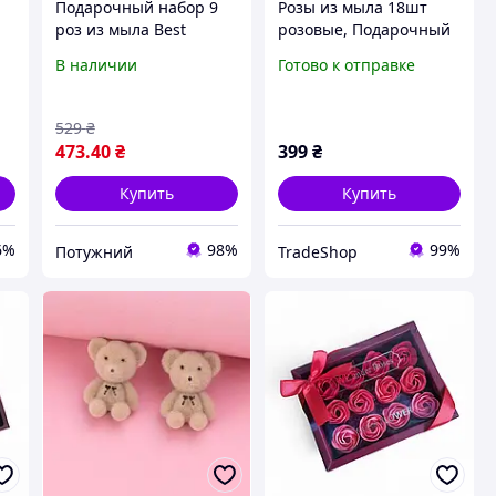
Подарочный набор 9
Розы из мыла 18шт
роз из мыла Best
розовые, Подарочный
Wishes Niart Love в
набор мыла в виде
В наличии
Готово к отправке
розовом ящике с
лепестков роз,
ы
кулоном в форме
Мыльные розы
сердца
529
₴
473
.40
₴
399
₴
Купить
Купить
6%
98%
99%
Потужний
TradeShop