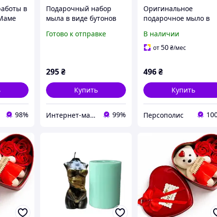
аботы в
Подарочный набор
Оригинальное
 Маме
мыла в виде бутонов
подарочное мыло в
одарок
роз MA25-900/2
форме груди 95г 1377
Готово к отправке
В наличии
(телесный)
50
от
₴
/мес
295
₴
496
₴
ь
Купить
Купить
98%
99%
10
Интернет-магазин "В костюме"
Персополис