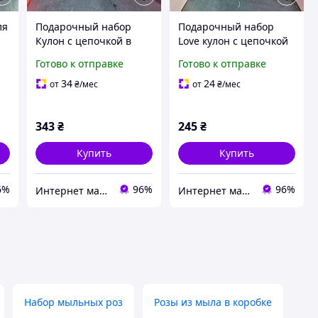
ля
Подарочный набор
Подарочный набор
Кулон с цепочкой в
Love кулон с цепочкой
форме сердца, 8
в форме сердца, 3
Готово к отправке
Готово к отправке
мыльных роз,
мыльных розы,
цветочный аромат
цветочный аромат
34
24
от
₴
/мес
от
₴
/мес
343
₴
245
₴
Купить
Купить
6%
96%
96%
Интернет магазин "Нужные покупки"
Интернет магазин "Нужные покупки"
Набор мыльных роз
Розы из мыла в коробке