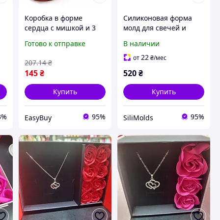
Коробка в форме
Силиконовая форма
сердца с мишкой и 3
молд для свечей и
розами из мыла /
мыла Женское тело в
Готово к отправке
В наличии
Мыльные розы с
купальнике
й
мишкой / Подарочный
22
от
₴
/мес
207
.14
₴
набор для любимой
145
₴
520
₴
Купить
Купить
3%
95%
95%
EasyBuy
SiliMolds