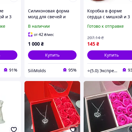
ме
Силиконовая форма
Коробка в форме
ой и 3
молд для свечей и
сердца с мишкой и 3
 /
мыла Женский торс в
розами из мыла /
вке
В наличии
Готово к отправке
 с
белье 15см
Мыльные розы с
арочный
мишкой / Подарочны
42
от
₴
/мес
207
.14
₴
имой
набор для любимой
1 000
₴
145
₴
ь
Купить
Купить
91%
95%
9
SiliMolds
⭐(5.0) Экспресс-опт