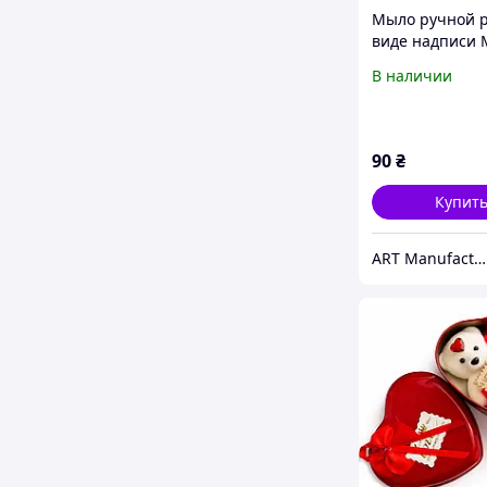
Мыло ручной р
виде надписи
Мамочке. На п
В наличии
маме
90
₴
Купит
ART Manufactura