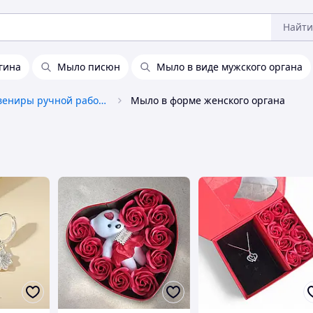
Найти
гина
Мыло писюн
Мыло в виде мужского органа
Подарки и сувениры ручной работы
Мыло в форме женского органа