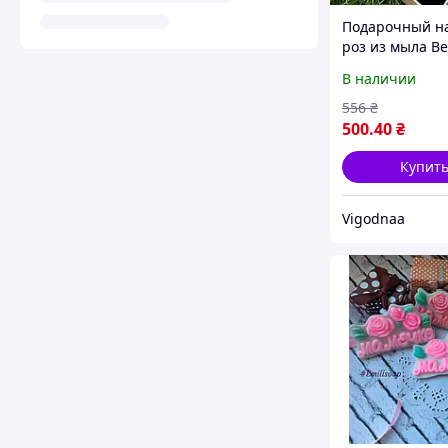
Подарочный н
роз из мыла Be
Wishes Niart Lo
В наличии
розовом ящике
кулоном в фор
556
₴
сердца
500
.40
₴
Купит
Vigodnaa