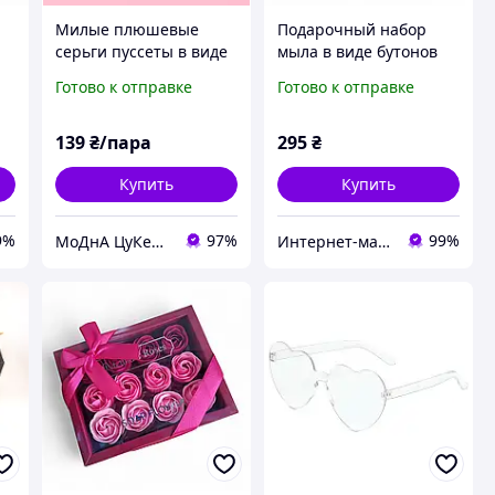
Милые плюшевые
Подарочный набор
серьги пуссеты в виде
мыла в виде бутонов
а
мишек. Идеальный
роз MA25-900
Готово к отправке
Готово к отправке
вариант для подарка.
Плюшевые сережки.
139
₴/пара
295
₴
Купить
Купить
9%
97%
99%
МоДнА ЦуКеРоЧкА
Интернет-магазин "В костюме"