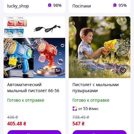
98%
95%
lucky_shop
Посіпаки
Автоматический
Пистолет с мыльными
мыльный пистолет 66-56
пузырьками
с USB зарядкой и двумя
аккумуляторный 3.7V USB
Готово к отправке
Готово к отправке
цветами
зарядка 57 отверстий для
пузырьков стильный
55
от
₴
/мес
дизайн для
436
₴
738
.45
₴
405
.48
₴
547
₴