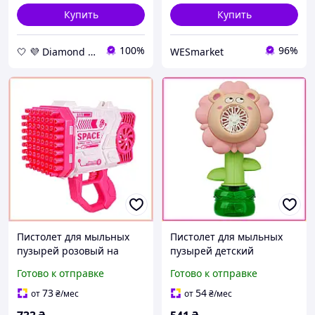
Купить
Купить
100%
96%
🤍 💜 Diamond 🤍 💜
WESmarket
Пистолет для мыльных
Пистолет для мыльных
пузырей розовый на
пузырей детский
аккумуляторе с USB-
автоматический со
Готово к отправке
Готово к отправке
зарядкой и световыми
светом и USB зарядкой
эффектами, 22х12х23 см
пластиковый набор
73
54
от
₴
/мес
от
₴
/мес
Медведь