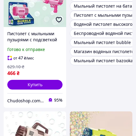
Мыльный пистолет на батар
Пистолет с мыльными пузыр
Водяной пистолет высокого 
Беспроводной водяной пист
Пистолет с мыльными
пузырями с подсветкой
Мыльный пистолет bubble
аккумуляторный USB-
Готово к отправке
Магазин водяных пистолето
зарядка 2 бутылочки
мыльного раствора для
47
от
₴
/мес
Мыльный пистолет bazooka
детей
629
.10
₴
466
₴
Купить
95%
Chudoshop.com.ua