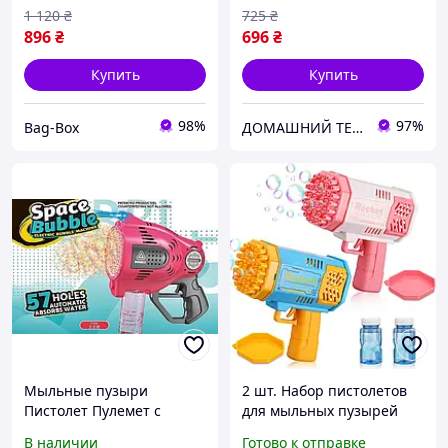
Пистолет-мыльные
1 120
₴
725
₴
пузыри Мыльный
896
₴
696
₴
пузырьковый пист
Купить
Купить
98%
97%
Bag-Box
ДОМАШНИЙ ТЕКСТИЛЬ - уют и комфорт в Вашем доме
Мыльные пузыри
2 шт. Набор пистолетов
Пистолет Пулемет с
для мыльных пузырей
мыльными пузырями 26
Jizzu P124 Детский
В наличии
Готово к отправке