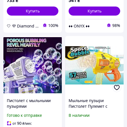
733
₴
541
₴
Купить
Купить
100%
98%
🤍 💜 Diamond 🤍 💜
♦♦ ONYX ♦♦
Пистолет с мыльными
Мыльные пузыри
пузырями
Пистолет Пулемет с
аккумуляторный
мыльными пузырями 26
Готово к отправке
В наличии
Генератор мыльных
см на аккумуляторах с
пузырей bubble gun
USB-зарядкой в коробке
90
от
₴
/мес