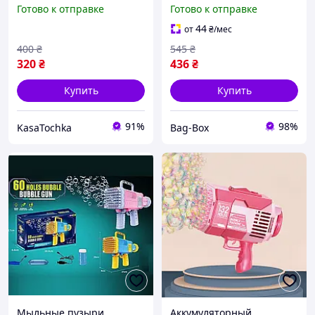
коробке (голубой) Нет
акумуляторе Мыльные
Готово к отправке
Готово к отправке
акумулятора и зарядки
пузыри дельфин
Игрушечный пистолет
44
от
₴
/мес
мыльные пузыри
400
₴
545
₴
Пистолет-мыльные пузыр
320
₴
436
₴
Купить
Купить
91%
98%
KasaTochka
Bag-Box
Мыльные пузыри
Аккумуляторный