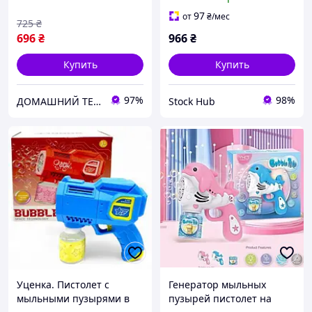
см на аккумуляторах с
пузырьковый пистолет
USB-зарядкой в коробке
97
от
₴
/мес
725
₴
696
₴
966
₴
Купить
Купить
97%
98%
ДОМАШНИЙ ТЕКСТИЛЬ - уют и комфорт в Вашем доме
Stock Hub
Уценка. Пистолет с
Генератор мыльных
мыльными пузырями в
пузырей пистолет на