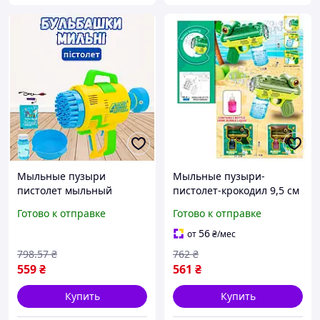
Мыльные пузыри
Мыльные пузыри-
пистолет мыльный
пистолет-крокодил 9,5 см
пузырьковый
световой с аккумулятором
Готово к отправке
Готово к отправке
аккумуляторный
USB зарядка, запаска
генератор для пузырьков
(25013B)
56
от
₴
/мес
автоматический USB
798
.57
₴
762
₴
559
₴
561
₴
Купить
Купить