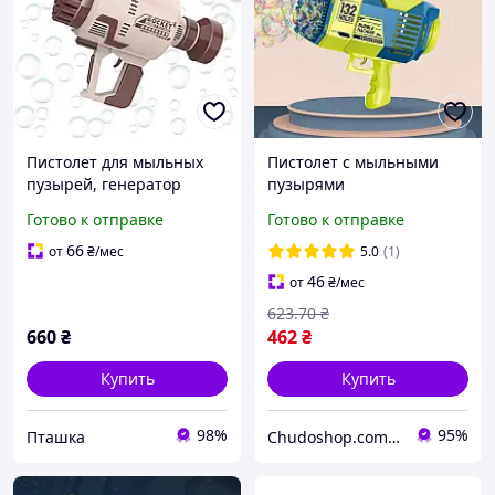
Пистолет для мыльных
Пистолет с мыльными
пузырей, генератор
пузырями
мыльных пузырей на
аккумуляторный с
Готово к отправке
Готово к отправке
аккумуляторе, мыльные
подсветкой 132 отверстия
пузыри для детей,
USB зарядка для детей и
66
от
₴
/мес
5.0
(1)
коричневый
взрослых
46
от
₴
/мес
623
.70
₴
660
₴
462
₴
Купить
Купить
98%
95%
Пташка
Chudoshop.com.ua