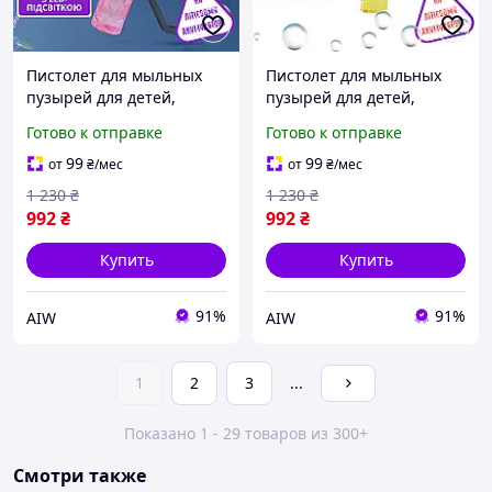
Пистолет для мыльных
Пистолет для мыльных
пузырей для детей,
пузырей для детей,
генератор мыльных
генератор мыльных
Готово к отправке
Готово к отправке
пузырей с подсветкой на
пузырей с подсветкой, на
аккумуляторе, розовый
аккумуляторе, жёлтый
99
99
от
₴
/мес
от
₴
/мес
1 230
₴
1 230
₴
992
₴
992
₴
Купить
Купить
91%
91%
AIW
AIW
1
2
3
...
Показано 1 - 29 товаров из 300+
Смотри также