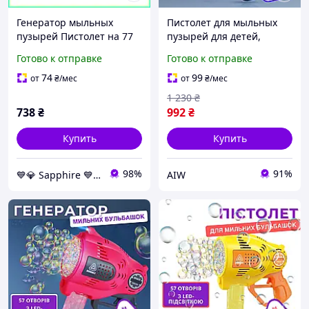
Генератор мыльных
Пистолет для мыльных
пузырей Пистолет на 77
пузырей для детей,
дырочек Синий автомат с
генератор пузырей на 57
Готово к отправке
Готово к отправке
подсветкой на
отверстий с подсветкой,
аккумуляторе и USB
на аккумуляторе, синий
74
99
от
₴
/мес
от
₴
/мес
зарядке
1 230
₴
738
₴
992
₴
Купить
Купить
98%
91%
💙💎 Sapphire 💙💎
AIW