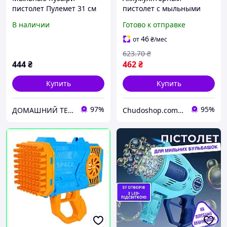
пистолет Пулемет 31 см
пистолет с мыльными
60 отверстий на
пузырями 73 отверстия
В наличии
Готово к отправке
аккумуляторах с USB-
USB зарядка безопасный
зарядкой в коробке
пластик для детей фонтан
46
от
₴
/мес
623
.70
₴
444
₴
462
₴
Купить
Купить
97%
95%
ДОМАШНИЙ ТЕКСТИЛЬ - уют и комфорт в Вашем доме
Chudoshop.com.ua