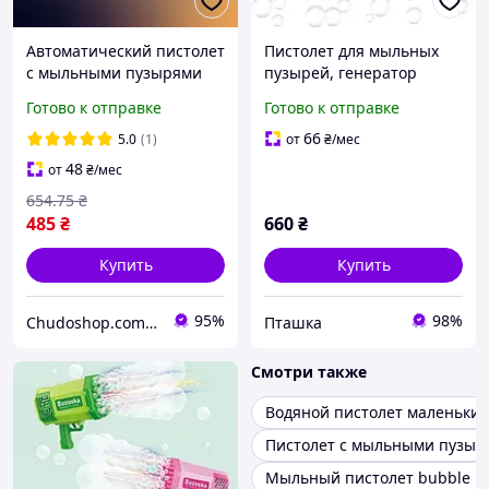
Автоматический пистолет
Пистолет для мыльных
с мыльными пузырями
пузырей, генератор
132 отверстия подсветка
мыльных пузырей на
Готово к отправке
Готово к отправке
2 бутылки мыльного
аккумуляторе, мыльные
раствора USB-зарядка
пузыри для детей,
66
5.0
(1)
от
₴
/мес
розовый
48
от
₴
/мес
654
.75
₴
485
₴
660
₴
Купить
Купить
95%
98%
Chudoshop.com.ua
Пташка
Смотри также
Водяной пистолет маленьки
Пистолет с мыльными пузыр
Мыльный пистолет bubble bl