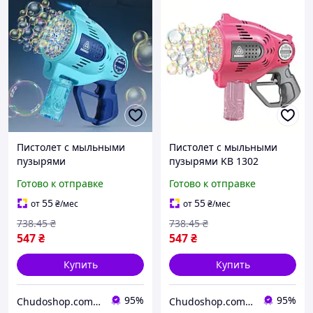
Пистолет с мыльными
Пистолет с мыльными
пузырями
пузырями KB 1302
аккумуляторный 3.7 V 57
аккумуляторный 3.7V 57
Готово к отправке
Готово к отправке
отверстий USB зарядка
отверстий USB зарядка
безопасный пластик для
мыльный раствор в
55
55
от
₴
/мес
от
₴
/мес
детей и
комплекте
738
.45
₴
738
.45
₴
547
₴
547
₴
Купить
Купить
95%
95%
Chudoshop.com.ua
Chudoshop.com.ua