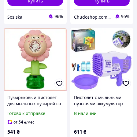
Купить
Купить
96%
95%
Sosiska
Chudoshop.com.ua
Пузырьковый пистолет
Пистолет с мыльными
для мыльных пузырей со
пузырями аккумулятор
светом на аккумуляторе,
запаски, USB-зарядка в
Готово к отправке
В наличии
розовая игрушка с
коробке 25,5х14х24,8 см
зарядкой USB, 28 см
КВ1293-1 (24)
54
от
₴
/мес
541
₴
611
₴