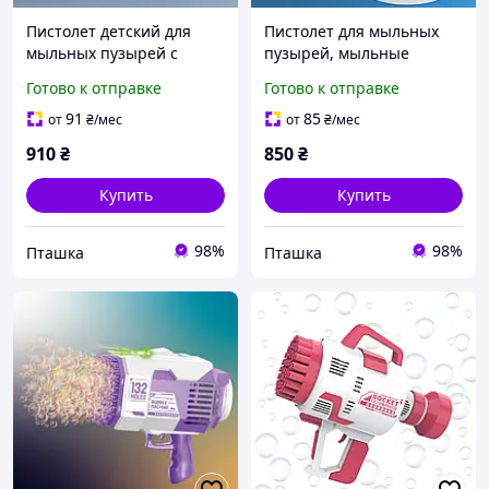
Пистолет детский для
Пистолет для мыльных
мыльных пузырей с
пузырей, мыльные
подсветкой, 57
пузыри для детей,
Готово к отправке
Готово к отправке
отверстий, генератор
генератор для мыльных
пузырей на
пузырей, розовый
91
85
от
₴
/мес
от
₴
/мес
аккумуляторе, жёлтый
910
₴
850
₴
Купить
Купить
98%
98%
Пташка
Пташка