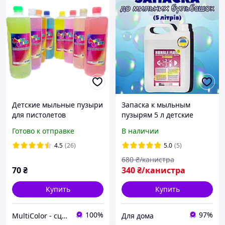
Детские мыльные пузыри
Запаска к мыльным
для пистолетов
пузырям 5 л детские
"MultiColor" 1 л
мыльные пузыри для
Готово к отправке
В наличии
дома
4.5
(26)
5.0
(5)
680
₴/канистра
70
₴
340
₴/канистра
Купить
Купить
100%
97%
MultiColor - сценічні эфекти
Для дома