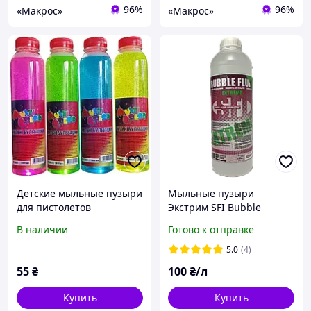
96%
96%
«Макрос»
«Макрос»
Детские мыльные пузыри
Мыльные пузыри
для пистолетов
Экстрим SFI Bubble
"MultiColor" (0.5л)
Extreme 1л
В наличии
Готово к отправке
5.0
(4)
55
₴
100
₴/л
Купить
Купить