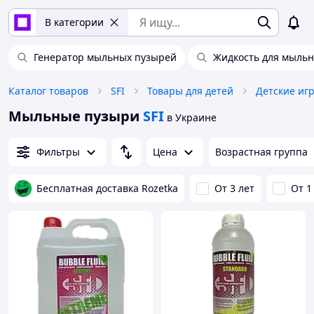
В категории
Генератор мыльных пузырей
Жидкость для мыль
Каталог товаров
SFI
Товары для детей
Детские иг
Мыльные пузыри
SFI
в Украине
Фильтры
Цена
Возрастная группа
Бесплатная доставка Rozetka
От 3 лет
От 1