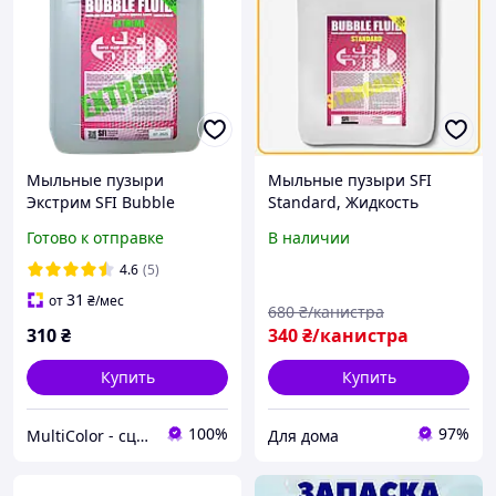
Мыльные пузыри
Мыльные пузыри SFI
Экстрим SFI Bubble
Standard, Жидкость
Extreme 3л
мыльных пузырей 5л,
Готово к отправке
В наличии
Жидкость для бульбашок
4.6
(5)
31
от
₴
/мес
680
₴/канистра
310
₴
340
₴/канистра
Купить
Купить
100%
97%
MultiColor - сценічні эфекти
Для дома