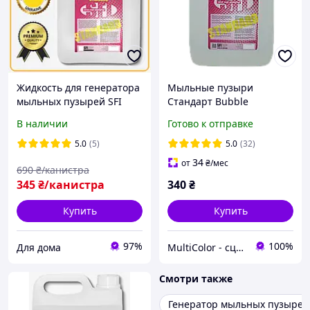
Жидкость для генератора
Мыльные пузыри
мыльных пузырей SFI
Стандарт Bubble
Standard, Раствор для
Standard 5л
В наличии
Готово к отправке
шоу мыльных пузырей
5.0
(5)
5.0
(32)
34
от
₴
/мес
690
₴/канистра
345
₴/канистра
340
₴
Купить
Купить
97%
100%
Для дома
MultiColor - сценічні эфекти
Смотри также
Генератор мыльных пузырей