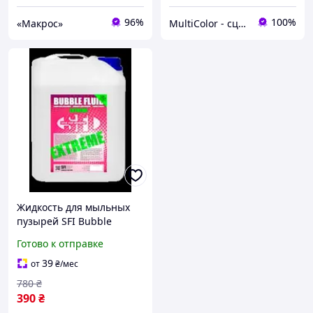
96%
100%
«Макрос»
MultiColor - сценічні эфекти
Жидкость для мыльных
пузырей SFI Bubble
Extreme 5л - яркие и
Готово к отправке
легкие пузыри для
веселых мероприятий и
39
от
₴
/мес
танцеваль
780
₴
390
₴