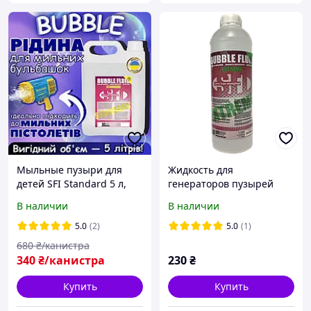
Мыльные пузыри для
Жидкость для
детей SFI Standard 5 л,
генераторов пузырей
Детские мыльные пузыри
Bubble Extreme 1л
В наличии
В наличии
для пистолетов
5.0
(2)
5.0
(1)
680
₴/канистра
340
₴/канистра
230
₴
Купить
Купить