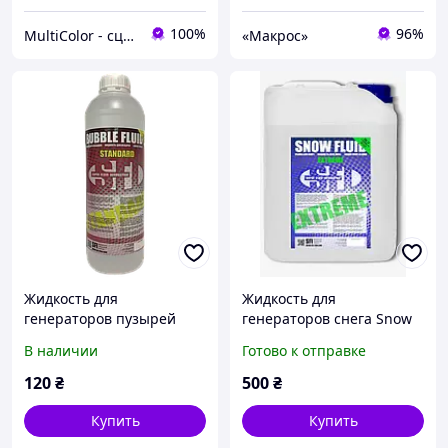
100%
96%
MultiColor - сценічні эфекти
«Макрос»
Жидкость для
Жидкость для
генераторов пузырей
генераторов снега Snow
Bubble Standard 1л
Extreme 5л
В наличии
Готово к отправке
120
₴
500
₴
Купить
Купить