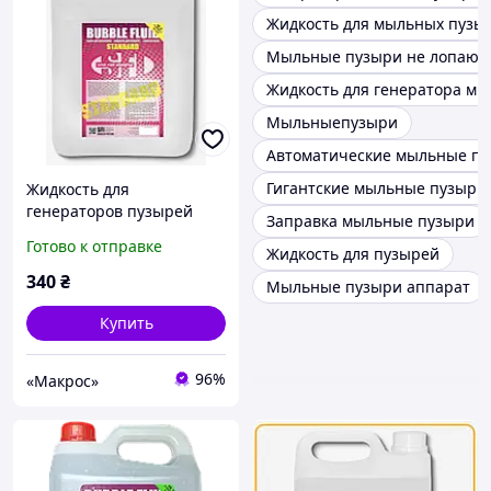
Жидкость для мыльных пузы
Мыльные пузыри не лопают
Жидкость для генератора м
Мыльныепузыри
Автоматические мыльные п
Гигантские мыльные пузыри
Жидкость для
генераторов пузырей
Заправка мыльные пузыри
Bubble Standard 5л
Готово к отправке
Жидкость для пузырей
340
₴
Мыльные пузыри аппарат
Купить
96%
«Макрос»