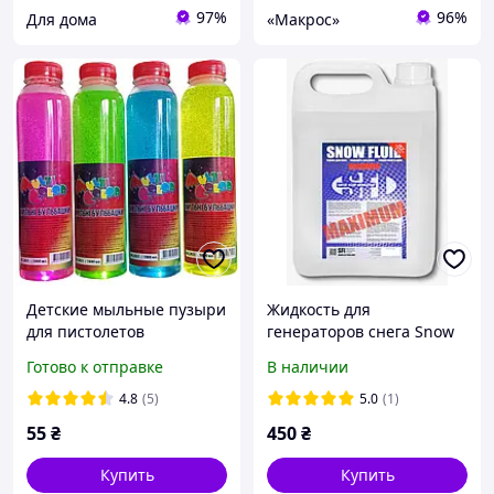
97%
96%
Для дома
«Макрос»
Детские мыльные пузыри
Жидкость для
для пистолетов
генераторов снега Snow
"MultiColor" (0.5л)
Maximum 5л
Готово к отправке
В наличии
4.8
(5)
5.0
(1)
55
₴
450
₴
Купить
Купить