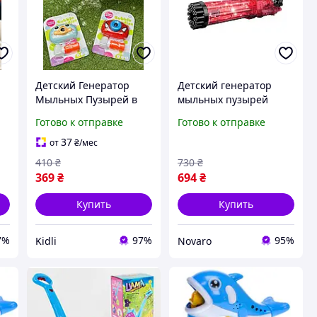
Детский Генератор
Детский генератор
Мыльных Пузырей в
мыльных пузырей
Виде Фотокамеры с
Gatling BUBBLE GUN
Готово к отправке
Готово к отправке
Подсветкой
красный (KB1130RD)
ых
Фотоаппарат для
(KB1130RD_ZO)
37
от
₴
/мес
Пузырей Белый
410
₴
730
₴
369
₴
694
₴
Купить
Купить
7%
97%
95%
Kidli
Novaro