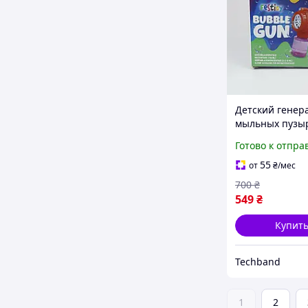
Детский генер
мыльных пузы
Festicy Bubble 
Готово к отпра
светодиодный 
с мыльным ра
55
от
₴
/мес
(Колир: Красны
700
₴
пластик)
549
₴
Купит
Techband
1
2