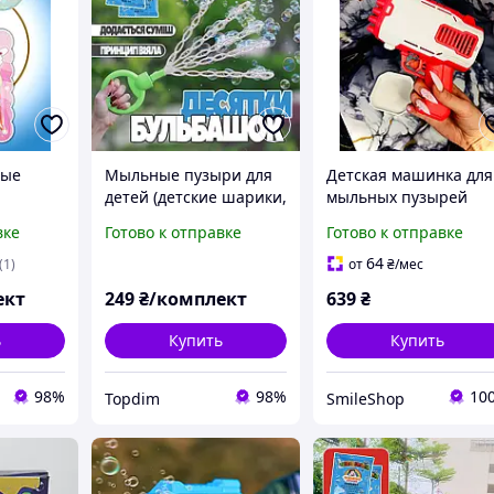
ные
Мыльные пузыри для
Детская машинка для
детей (детские шарики,
мыльных пузырей
арики
игрушка-пузырьки,
(розовый)
вке
Готово к отправке
Готово к отправке
тей
салатовые)
вка)
64
(1)
от
₴
/мес
ект
249
₴/комплект
639
₴
ь
Купить
Купить
98%
98%
10
Topdim
SmileShop