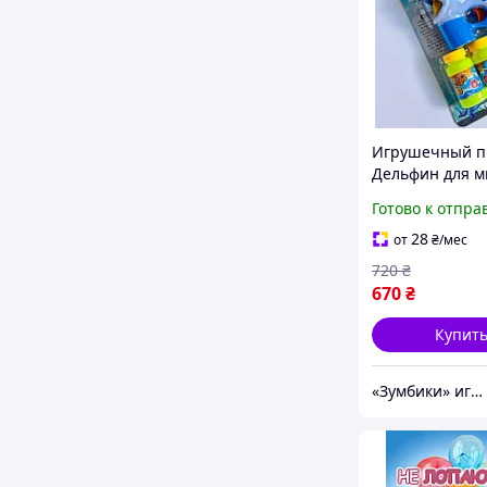
Игрушечный п
Дельфин для 
пузырей, свет
Готово к отпра
звуковой, 2 бу
комплекте
28
от
₴
/мес
720
₴
670
₴
Купит
«Зумбики» игрушки для детей