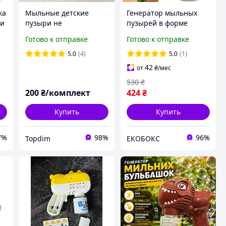
ка
Мыльные детские
Генератор мыльных
ми
пузыри не
пузырей в форме
с
лопающиеся шарики
подсолнуха с
Готово к отправке
Готово к отправке
для детей (голубая
подсветкой Seven
упаковка)
COLOR FLOWER
5.0
(4)
5.0
(1)
EKOBOX
42
от
₴
/мес
530
₴
200
₴/комплект
424
₴
Купить
Купить
7%
98%
96%
Topdim
ЕКОБОКС