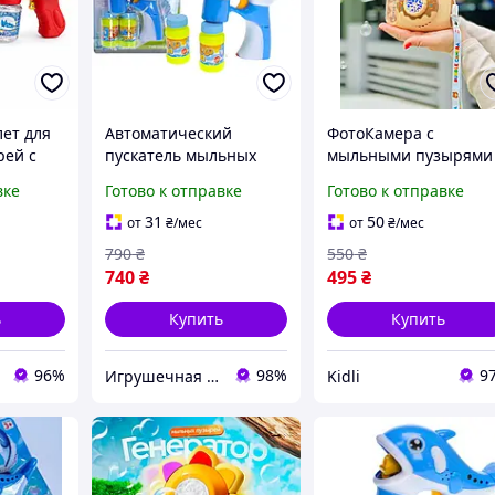
лет для
Автоматический
ФотоКамера с
рей с
пускатель мыльных
мыльными пузырями
пузырей в виде
для детей Детская
вке
Готово к отправке
Готово к отправке
см №333-
дельфина с
автоматическая
пузырьковой
установка для мыльн
31
50
от
₴
/мес
от
₴
/мес
жидкостью
пузырей 2 флакона в
790
₴
550
₴
комплекте
740
₴
495
₴
ь
Купить
Купить
96%
98%
9
Игрушечная Галактика
Kidli