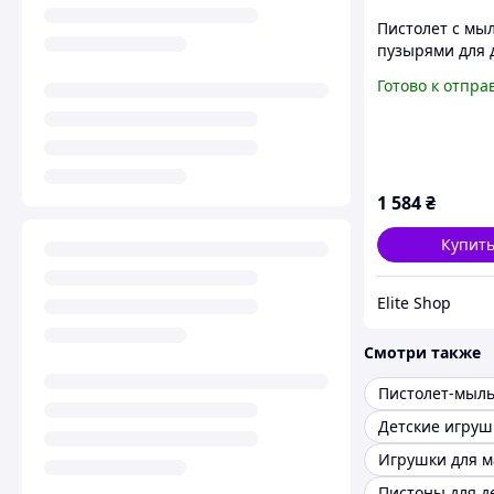
Пистолет с м
пузырями для 
Bubble Gun P16
Готово к отпра
Генератор мы
пузырей, Детс
пистолет с пу
1 584
₴
Купит
Elite Shop
Смотри также
Детские игруш