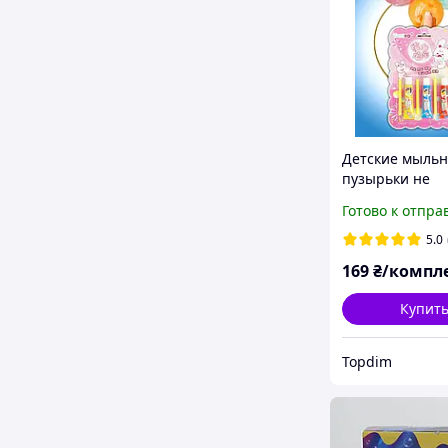
Детские мыль
пузырьки не
лопающиеся ш
Готово к отпра
пузыри для де
(розовая упако
5.0
169
₴/компл
Купит
Topdim