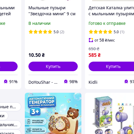
ыльными
Мыльные пузыри
Детская Каталка улит
детей
"Звездочка мини" 9 см
с мыльными пузыря
2,
Rich Bubble Party 2в1 
вке
В наличии
Готово к отправке
льных
Подсветкой Ручкой и
кий
Мыльным раствором
5.0
(2)
5.0
(1)
зырями
Игрушка для детей
58
от
₴
/мес
650
₴
10
.50
₴
585
₴
ь
Купить
Купить
91%
98%
9
DoYouShar - интернет-магазин товаров для праздника
Kidli
Пистолет-мыльные пузыри
ки
Игрушки для мальчиков
Пистоны для детского пистолета