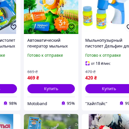
истолет
Автоматический
Мыльнопузырный
мыльных
генератор мыльных
пистолет Дельфин дл
овой и
пузырей с подсветкой,
детей с батарейкой и
вке
Готово к отправке
Готово к отправке
тылки в
машинка для пузырей
жидкостью, веселая
с эффектами света в
игрушка на улицу
18
от
₴
/мес
форме подсолнух
669
₴
470
₴
469
₴
420
₴
ь
Купить
Купить
98%
95%
9
Motoband
"ХайпТойс"