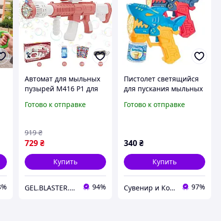
Автомат для мыльных
Пистолет светящийся
пузырей M416 P1 для
для пускания мыльных
детей яркая игрушка в
пузырей акула
Готово к отправке
Готово к отправке
виде автомата с
подсветкой
919
₴
729
₴
340
₴
Купить
Купить
8%
94%
97%
GEL.BLASTER.MARKET
Сувенир и Компания