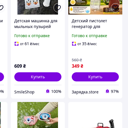
ми
Детская машинка для
Детский пистолет
мыльных пузырей
генератор для
"Тигрик"
мыльных пузырей
Готово к отправке
Готово к отправке
динозавр на 4
батарейки AA
61
35
от
₴
/мес
от
₴
/мес
с
автоматический
портативный + с
560
₴
пузырьками
609
₴
349
₴
коричневый
Купить
Купить
0%
100%
97%
SmileShop
Зарядка.store