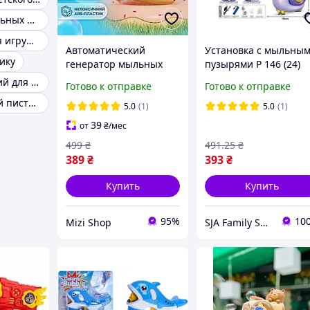
Генератор мыльных пузырей
Интерактивная игрушка
Автоматический
Установка с мыльны
ику
генератор мыльных
пузырями P 146 (24)
пузырей на батарейках
Равли к , размер:
Стеллаж детский для игрушек
Готово к отправке
Готово к отправке
для веселых детских
15х10х31 см, акум. 3,7
Страйкбольный пистолет
игр
V, присоски ,
5.0
(1)
5.0
(1)
подсветка, 1 бутылка 
39
от
₴
/мес
раствором,
499
₴
491
.25
₴
389
₴
393
₴
Купить
Купить
95%
10
Mizi Shop
SJA Family Shop