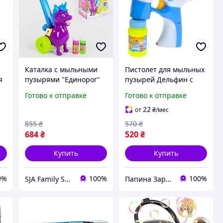
Каталка с мыльными
Пистолет для мыльных
я
пузырями "Единорог"
пузырей Дельфин с
FH 772 A (24) мелодия,
жидкостью, детская
Готово к отправке
Готово к отправке
подсветка, в коробке
игрушка с подсветкой
и звуком
22
от
₴
/мес
855
₴
570
₴
684
₴
520
₴
Купить
Купить
9%
100%
100%
SJA Family Shop
Папина Зарплата магазин игрушек