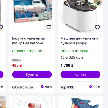
Базука с мыльными
Машина для мыльных
пузырями Bazooka
пузырей JoinJoy
Bubble Gun, детский
автоматическая, 3500
Готово к отправке
Готово к отправке
генератор пузырьков
пузырьков/мин, на
для улицы и
батарейках,
283
от
₴
/мес
990
₴
праздников,
водостойкий корпус
495
₴
1 700
₴
игрушечный пулемет
для активных
Купить
Купить
0%
90%
99%
City-Store.Ua
Top100k