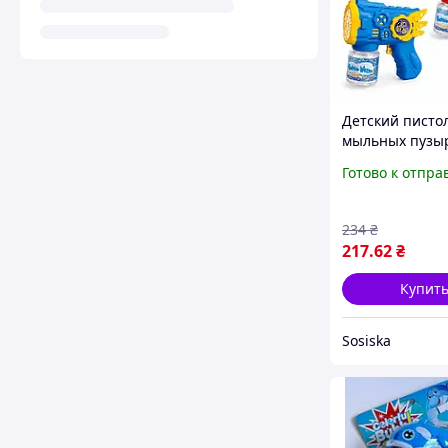
Детский писто
мыльных пузы
подсветкой
Готово к отпра
(15×6,5×13,5) 
33
234
₴
217
.62
₴
Купит
Sosiska