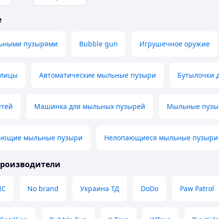
е
льными пузырями
Bubble gun
Игрушечное оружие
улицы
Автоматические мыльные пузыри
Бутылочки 
етей
Машинка для мыльных пузырей
Мыльные пузыр
ающие мыльные пузыри
Нелопающиеся мыльные пузыри
производители
IC
No brand
Украина ТД
DoDo
Paw Patrol