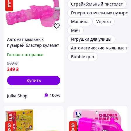
Страйкбольный пистолет
Генератор мыльных пузырей
Машина
Уценка
Меч
Игрушки для улицы
Автомат мыльных
пузырей бластер кулемет
Автоматические мыльные п
розовый детский
Готово к отправке
Bubble gun
музыкальный с
подсветкой MIC
509
₴
349
₴
Купить
100%
Julka.Shop