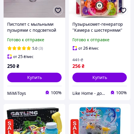
Пистолет с мыльными
Пузырькомет-генератор
пузырями с подсветкой
"Камера с шестернями"
120 мл (красный) MIC
Готово к отправке
Готово к отправке
(264456)
26
5.0
(3)
от
₴
/мес
25
от
₴
/мес
441
₴
250
₴
256
₴
Купить
Купить
100%
100%
MiMiToys
Like Home - домашний уют для всей семьи. Будьте как дома 🤗