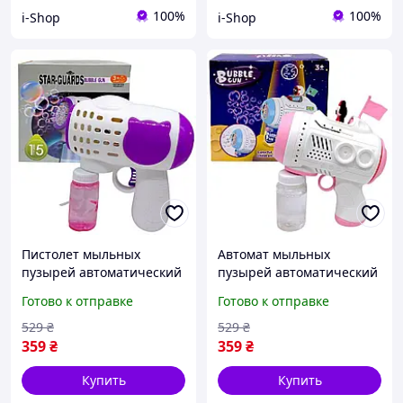
100%
100%
i-Shop
i-Shop
Пистолет мыльных
Автомат мыльных
пузырей автоматический
пузырей автоматический
бело-фиолетовый много
детский пистолет Минни
Готово к отправке
Готово к отправке
пузырей для детей
Маус розовый Bubble
игрушка Bubble Gun с
Gun MIC для девочек
529
₴
529
₴
котиком п
359
₴
359
₴
Купить
Купить