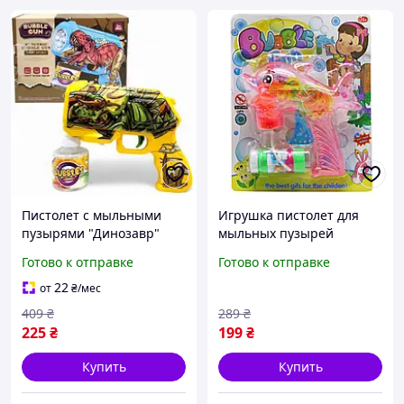
Пистолет с мыльными
Игрушка пистолет для
пузырями "Динозавр"
мыльных пузырей
(желтый) MIC (265234)
Дельфин розовый
Готово к отправке
Готово к отправке
прозрачный без батареек
для девочек с раствором
22
от
₴
/мес
409
₴
289
₴
225
₴
199
₴
Купить
Купить