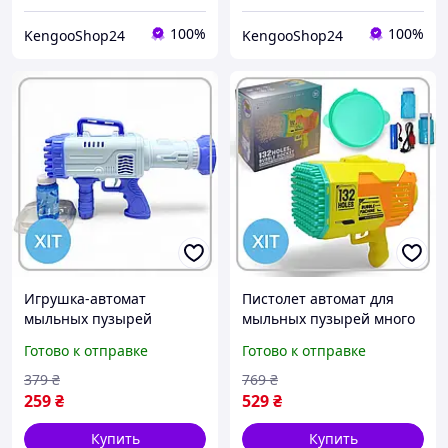
100%
100%
KengooShop24
KengooShop24
Игрушка-автомат
Пистолет автомат для
мыльных пузырей
мыльных пузырей много
детский большой 275 см
пузырей 132 отверстия
Готово к отправке
Готово к отправке
мощный генератор
аккумуляторный детский
бластер много пузырей
Bubble Rocket
379
₴
769
₴
для праздника
259
₴
529
₴
Купить
Купить