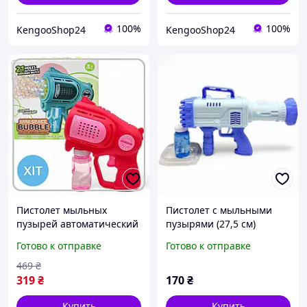
100%
100%
KengooShop24
KengooShop24
Пистолет мыльных
Пистолет с мыльными
пузырей автоматический
пузырями (27,5 см)
21 отверстие с
[tsi267076-TCI]
Готово к отправке
Готово к отправке
подсветкой детский на
батарейках красный
469
₴
Мини Space Bub
319
₴
170
₴
Купить
Купить