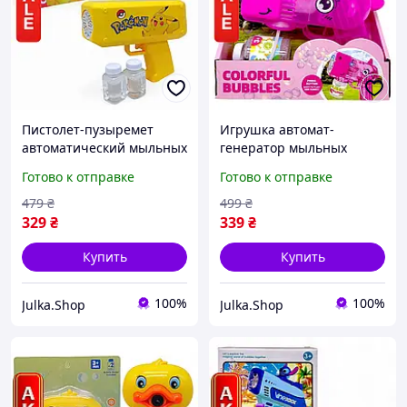
Пистолет-пузыремет
Игрушка автомат-
автоматический мыльных
генератор мыльных
пузырей на батарейках
пузырей со светом
Готово к отправке
Готово к отправке
желтый для детей Пикачу
розовый Единорог для
Покемоны
детей на батарейках
479
₴
499
₴
329
₴
339
₴
Купить
Купить
100%
100%
Julka.Shop
Julka.Shop