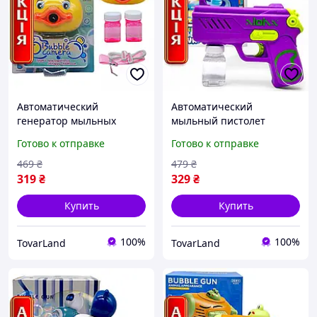
Автоматический
Автоматический
генератор мыльных
мыльный пистолет
пузырей желтая утка-
пузырей фиолетовый с
Готово к отправке
Готово к отправке
фотоаппарат с музыкой
раствором для детей 3+
детская Bubble Camera
для улицы MIC 14x5x175
469
₴
479
₴
см
319
₴
329
₴
Купить
Купить
100%
100%
TovarLand
TovarLand