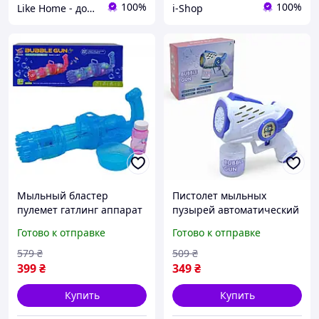
100%
100%
Like Home - домашний уют для всей семьи. Будьте как дома 🤗
i-Shop
Мыльный бластер
Пистолет мыльных
пулемет гатлинг аппарат
пузырей автоматический
пузырей светящийся
электрический на
Готово к отправке
Готово к отправке
музыкальный детский
батарейках с подсветкой
синий MIC
фиолетовый для детей
579
₴
509
₴
399
₴
349
₴
Купить
Купить