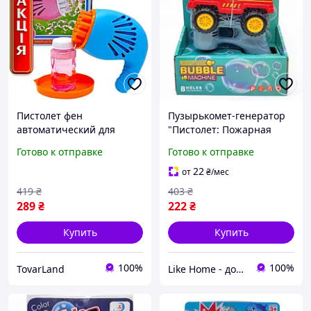
Пистолет фен
Пузырькомет-генератор
автоматический для
"Пистолет: Пожарная
мыльных пузырей сине-
машина" MIC (261748)
Готово к отправке
Готово к отправке
оранжевый детский
выдуватель для прогулок
22
от
₴
/мес
3+
419
₴
403
₴
289
₴
222
₴
Купить
Купить
100%
100%
TovarLand
Like Home - домашний уют для всей семьи. Будьте как дома 🤗