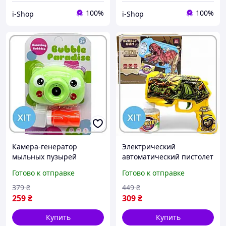
100%
100%
i-Shop
i-Shop
Камера-генератор
Электрический
мыльных пузырей
автоматический пистолет
автомат мишка зеленая с
для мыльных пузырей
Готово к отправке
Готово к отправке
подсветкой и музыкой
Динозавр желтый с
детская игрушка Bubble
подсветкой яркий
379
₴
449
₴
Paradise
детский
259
₴
309
₴
Купить
Купить