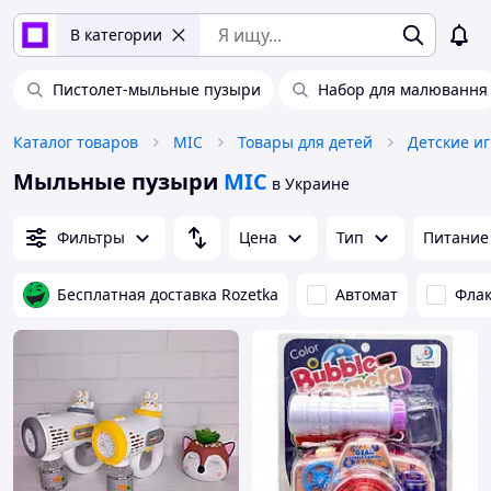
В категории
Пистолет-мыльные пузыри
Набор для малювання
Каталог товаров
MIC
Товары для детей
Детские и
Мыльные пузыри
MIC
в Украине
Фильтры
Цена
Тип
Питание
Бесплатная доставка Rozetka
Автомат
Фла