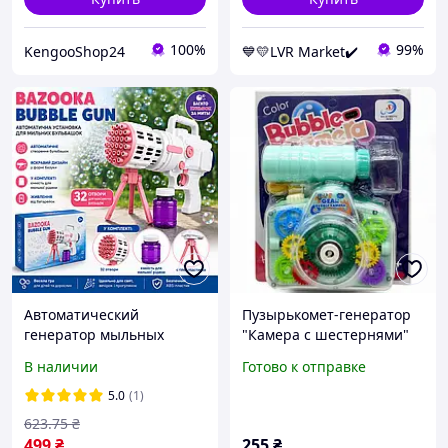
100%
99%
KengooShop24
💙💛LVR Market✔️
Автоматический
Пузырькомет-генератор
генератор мыльных
"Камера с шестернями"
пузырей Bazooka Bubble
120 мл (зеленый)
В наличии
Готово к отправке
Blaster на батарейках с
[tsi264455-TCI]
треногой
5.0
(1)
623
.75
₴
499
₴
255
₴