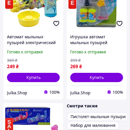
Автомат мыльных
Игрушка автомат
пузырей электрический
мыльных пузырей
многоствольный детский
Дельфинчик с подсветкой
Готово к отправке
Готово к отправке
для улицы Gatling MIC
на батарейках для детей
набор с раствором
с мыльным раствором
369
₴
399
₴
249
₴
269
₴
Купить
Купить
100%
100%
Julka.Shop
Julka.Shop
Смотри также
Пистолет-мыльные пузыри
Набор для малювання