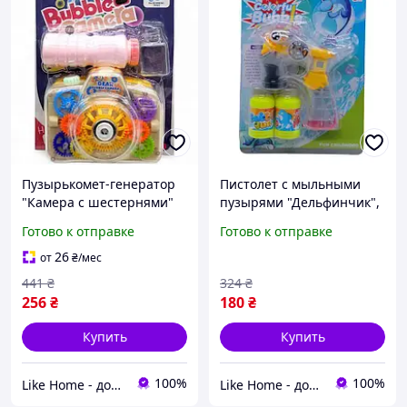
Пузырькомет-генератор
Пистолет с мыльными
"Камера с шестернями"
пузырями "Дельфинчик",
120 мл (желтый) MIC
на батарейках MIC
Готово к отправке
Готово к отправке
(264454)
(241091)
26
от
₴
/мес
441
₴
324
₴
256
₴
180
₴
Купить
Купить
100%
100%
Like Home - домашний уют для всей семьи. Будьте как дома 🤗
Like Home - домашний уют для всей семьи. Будьте как дома 🤗