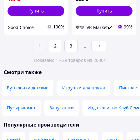
Купить
Купить
100%
99%
Good Choice
💙💛LVR Market✔️
1
2
3
...
Показано 1 - 29 товаров из 2000+
Смотри также
Бутылочки детские
Игрушки для пляжа
Пистолет
Пузырькомет
Запускалки
Издательство Клуб Сем
Популярные производители