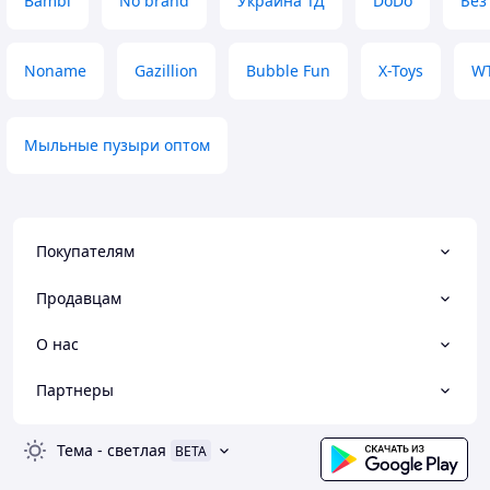
Bambi
No brand
Украина ТД
DoDo
Без
Noname
Gazillion
Bubble Fun
X-Toys
WT
Мыльные пузыри оптом
Покупателям
Продавцам
О нас
Партнеры
Тема
-
светлая
BETA