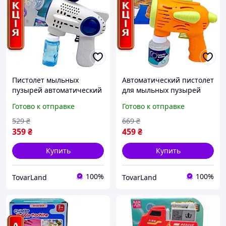
Пистолет мыльных
Автоматический пистолет
пузырей автоматический
для мыльных пузырей
генератор детский 16
Жабка оранжевый
Готово к отправке
Готово к отправке
отверстий бело-синий
детская игрушка для
космический дизайн
мальчика и девочки
529
₴
669
₴
359
₴
459
₴
Купить
Купить
100%
100%
TovarLand
TovarLand