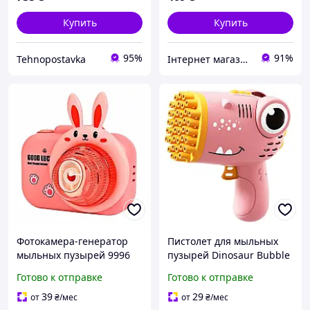
Купить
Купить
95%
91%
Tehnopostavka
Інтернет магазин магазин Top Aroma And Tech
Фотокамера-генератор
Пистолет для мыльных
мыльных пузырей 9996
пузырей Dinosaur Bubble
Children's camera Rabbit /
Gun с насадкой на 40
Готово к отправке
Готово к отправке
Pink
отверстий 50ml Pink
39
29
от
₴
/мес
от
₴
/мес