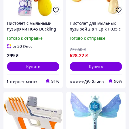
Пистолет с мыльными
Пистолет для мыльных
пузырями H045 Duckling
пузырей 2 в 1 Epik H035 с
+ bottle 50ml Yellow
пропеллером 250 мл ABS-
Готово к отправке
Готово к отправке
пластик бежевый (924779)
30
от
₴
/мес
777
.50
₴
299
₴
628
.22
₴
Купить
Купить
91%
96%
Інтернет магазин магазин Top Aroma And Tech
⭐⭐⭐⭐⭐Дбайливо