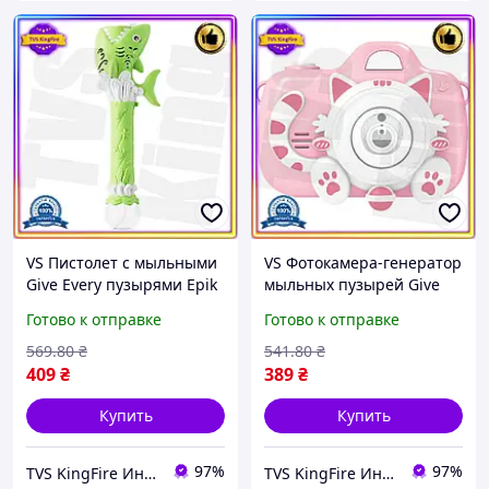
VS Пистолет с мыльными
VS Фотокамера-генератор
Give Every пузырями Epik
мыльных пузырей Give
зеленый игрушка для
Every для детей розовая
Готово к отправке
Готово к отправке
детей механический
игрушка с
антистресс для 32T8_V1
автоматическим
569
.80
₴
541
.80
₴
выпуском 32T8_V1
409
₴
389
₴
Купить
Купить
97%
97%
TVS KingFire Интернет магазин
TVS KingFire Интернет магазин