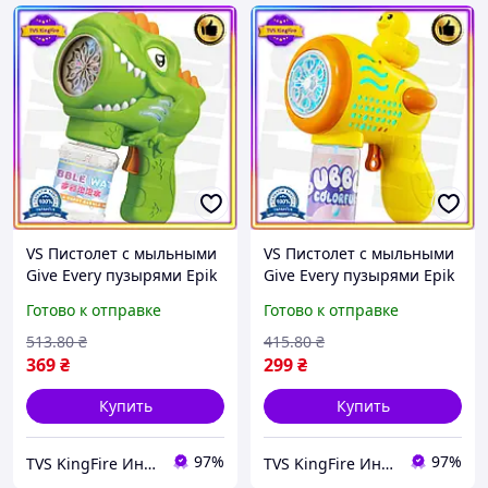
VS Пистолет с мыльными
VS Пистолет с мыльными
Give Every пузырями Epik
Give Every пузырями Epik
зеленый детская игрушка
желтый для детей от 3
Готово к отправке
Готово к отправке
для создания пузырей
лет игрушка для создания
антистрес 32T8_V1
пузырей 32T8_V1
513
.80
₴
415
.80
₴
369
₴
299
₴
Купить
Купить
97%
97%
TVS KingFire Интернет магазин
TVS KingFire Интернет магазин