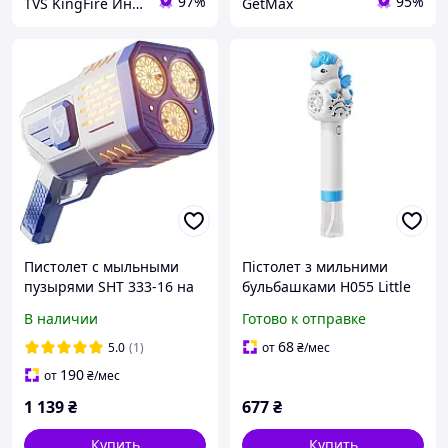
97%
95%
TVS KingFire Интернет магазин
GetMax
Пистолет с мыльными
Пістолет з мильними
пузырями SHT 333-16 на
бульбашками H055 Little
36 отверстий + 2xbottle
Unicorn + bottle 50ml
В наличии
Готово к отправке
150ml
Light Blue
68
5.0
(1)
от
₴
/мес
190
от
₴
/мес
1 139
₴
677
₴
Купить
Купить