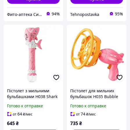
94%
95%
Фито-аптека Сила рослин
Tehnopostavka
Пістолет з мильними
Пістолет для мильних
бульбашками H038 Shark
бульбашок H035 Bubble
+ bottle 50ml Pink
Gun з пропелером 2in1 +
Готово к отправке
Готово к отправке
bottle 250ml Pink
64
74
от
₴
/мес
от
₴
/мес
645
₴
735
₴