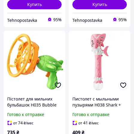
Купить
Купить
95%
95%
Tehnopostavka
Tehnopostavka
Пістолет для мильних
Пистолет с мыльными
бульбашок H035 Bubble
пузырями H038 Shark +
Gun з пропелером 2in1 +
bottle 50ml Pink
Готово к отправке
Готово к отправке
bottle 250ml Green
74
41
от
₴
/мес
от
₴
/мес
735
₴
409
₴