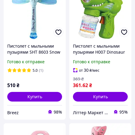
Пистолет с мыльными
Пистолет с мыльными
пузырями SHT 8603 Snow
пузырями H007 Dinosaur
Princess + bottle 130ml
+ bottle 50ml Green
Готово к отправке
Готово к отправке
30
5.0
(1)
от
₴
/мес
369
₴
510
₴
361
.62
₴
Купить
Купить
98%
95%
Breez
Літтер Маркет ⭐️⭐️⭐️⭐️⭐️