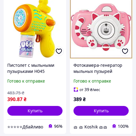
Пистолет с мыльными
Фотокамера-генератор
пузырьками H045
мыльных пузырей
Duckling механический
пластиковый 1001 Kitty
Готово к отправке
Готово к отправке
жёлтый ABS-пластик 50
Childrens camera на 3
мл (926403)
батарейках AA от 3 лет
39
от
₴
/мес
483
.75
₴
390
.87
₴
389
₴
Купить
Купить
96%
100%
⭐⭐⭐⭐⭐Дбайливо
🧺 🧺 Koshik 🧺🧺