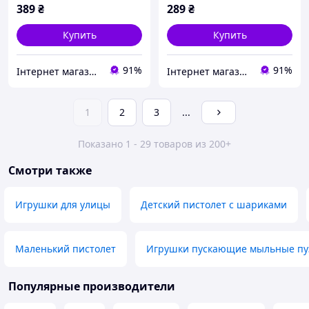
389
₴
289
₴
Купить
Купить
91%
91%
Інтернет магазин магазин Top Aroma And Tech
Інтернет магазин магазин Top Aroma And Tech
1
2
3
...
Показано 1 - 29 товаров из 200+
Смотри также
Игрушки для улицы
Детский пистолет с шариками
Маленький пистолет
Игрушки пускающие мыльные п
Популярные производители