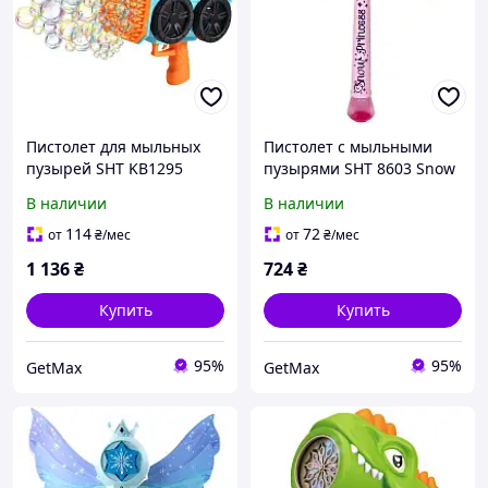
Пистолет для мыльных
Пистолет с мыльными
пузырей SHT KB1295
пузырями SHT 8603 Snow
Truck 139 отверстий, на
Princess, световые
В наличии
В наличии
аккумуляторе, синий
эффекты, 2х130мл,
розовый
114
72
от
₴
/мес
от
₴
/мес
1 136
₴
724
₴
Купить
Купить
95%
95%
GetMax
GetMax