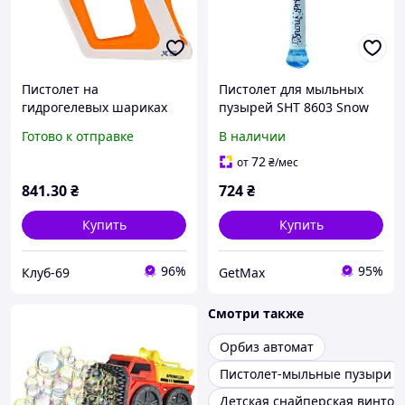
Пистолет на
Пистолет для мыльных
гидрогелевых шариках
пузырей SHT 8603 Snow
(орбизах) Gel Energy XS-
Princess, с подсветкой,
Готово к отправке
В наличии
873 Orange " KLB"
2x130мл раствора, синий
72
от
₴
/мес
841
.30
₴
724
₴
Купить
Купить
96%
95%
Клуб-69
GetMax
Смотри также
Орбиз автомат
Пистолет-мыльные пузыри
Детская снайперская винтов