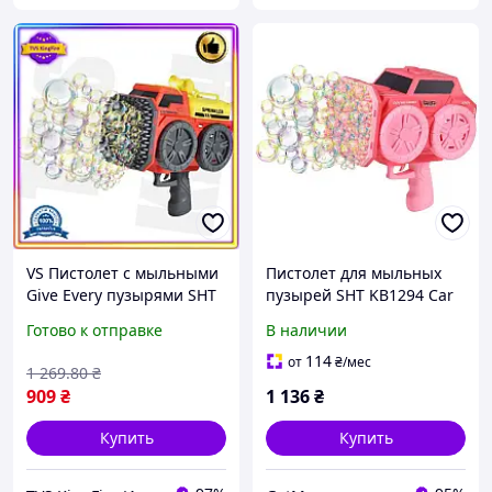
VS Пистолет с мыльными
Пистолет для мыльных
Give Every пузырями SHT
пузырей SHT KB1294 Car
139 отверстий игрушка
139 отверстий, 2х60мл,
Готово к отправке
В наличии
для детей с мыльным
аккумуляторный,
раствором и а 32T8_V1
розовый
114
от
₴
/мес
1 269
.80
₴
909
₴
1 136
₴
Купить
Купить