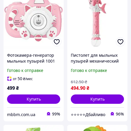
Фотокамера-генератор
Пистолет для мыльных
мыльных пузырей 1001
пузырей механический
Kitty Children's camera
50 мл ABS-пластик
Готово к отправке
Готово к отправке
Pink
розовый (910700)
50
от
₴
/мес
612
.50
₴
499
₴
494
.90
₴
Купить
Купить
99%
96%
mbbm.com.ua
⭐⭐⭐⭐⭐Дбайливо