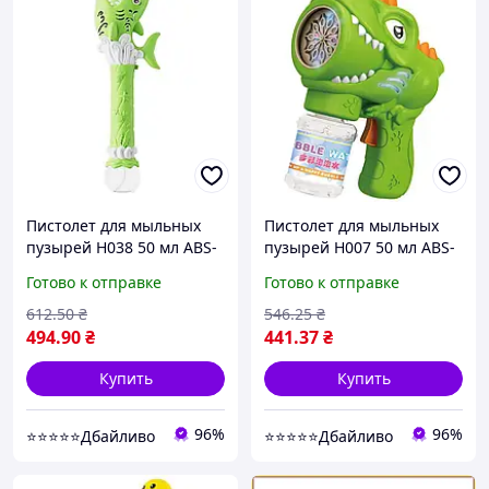
Пистолет для мыльных
Пистолет для мыльных
пузырей H038 50 мл ABS-
пузырей H007 50 мл ABS-
пластик зеленый (923149)
пластик зелёный (926181)
Готово к отправке
Готово к отправке
612
.50
₴
546
.25
₴
494
.90
₴
441
.37
₴
Купить
Купить
96%
96%
⭐⭐⭐⭐⭐Дбайливо
⭐⭐⭐⭐⭐Дбайливо