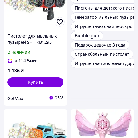
Пистоны для детского пистол
Генератор мыльных пузырей
Игрушечную снайперскую ви
Bubble gun
Пистолет для мыльных
пузырей SHT KB1295
Подарок девочке 3 года
Truck 139 отверстий,
В наличии
Страйкбольный пистолет
аккумулятор, красный
114
от
₴
/мес
Игрушечная железная дорог
1 136
₴
Купить
95%
GetMax