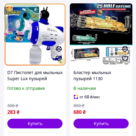
D7 Пистолет для мыльных
Бластер мыльных
Super Lux пузырей
пузырей 1130
Куроми фиолетовый
автоматическая
Готово к отправке
В наличии
автоматический
установка пистолет-
генератор пузырей для
генератор пузырьков с
68
от
₴
/мес
детей MOD58L
подсветкой и звуком для
300
₴
850
₴
детей от 3 лет
283
₴
680
₴
Купить
Купить