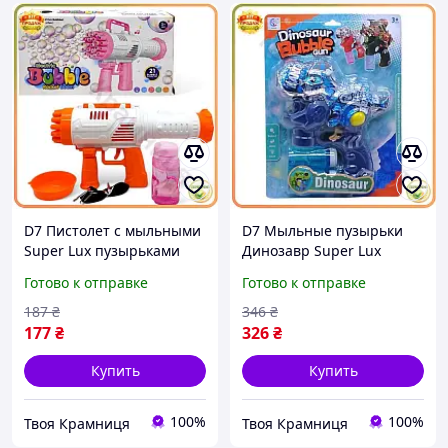
D7 Пистолет с мыльными
D7 Мыльные пузырьки
Super Lux пузырьками
Динозавр Super Lux
Rocket Boom цветная
Тираннозавр пистолет на
Готово к отправке
Готово к отправке
игрушка для детей с
батарейках синий для
подсветкой для вес
детей игр развлече
187
₴
346
₴
MOD58
MOD58
177
₴
326
₴
Купить
Купить
100%
100%
Твоя Крамниця
Твоя Крамниця