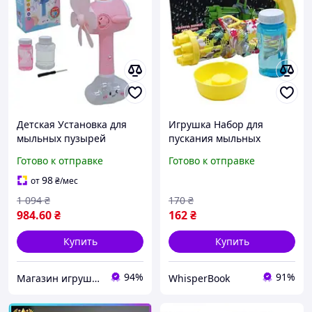
Детская Установка для
Игрушка Набор для
мыльных пузырей
пускания мыльных
"Самолетик" на
пузырей`Пузыремет` D8
Готово к отправке
Готово к отправке
батарейках (розовый)
98
от
₴
/мес
1 094
₴
170
₴
984
.60
₴
162
₴
Купить
Купить
94%
91%
Магазин игрушек "Toy and Joy" – мир детских мечтаний, вдохновения и развития!
WhisperBook