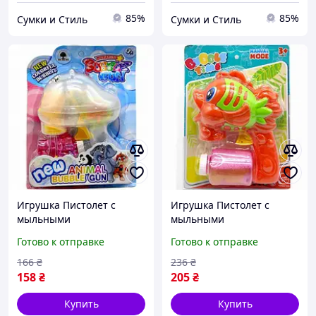
85%
85%
Сумки и Стиль
Сумки и Стиль
Игрушка Пистолет с
Игрушка Пистолет с
мыльными
мыльными
пузырями`Баранчик`,
пузырями`Рыбка`механич
Готово к отправке
Готово к отправке
механический, подсветка
еский (оранжевый) DC
17
166
₴
236
₴
158
₴
205
₴
Купить
Купить