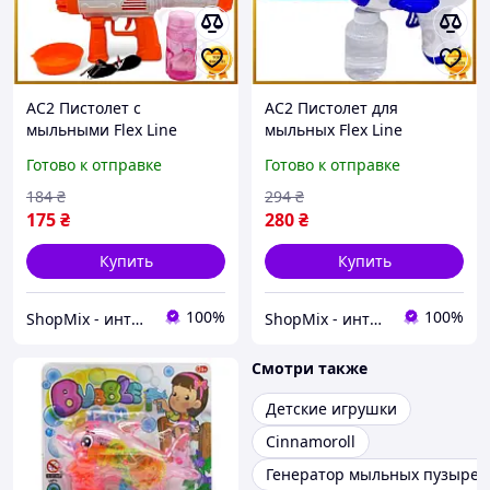
AC2 Пистолет с
AC2 Пистолет для
мыльными Flex Line
мыльных Flex Line
пузырьками Rocket Boom
пузырей Куроми
Готово к отправке
Готово к отправке
цветной с подсветкой для
фиолетовый
детей игрушка для вес DE
автоматический
184
₴
294
₴
генератор пузырей для
175
₴
280
₴
детей DE
Купить
Купить
100%
100%
ShopMix - интернет-магазин сумок и аксессуаров
ShopMix - интернет-магазин сумок и аксессуаров
Смотри также
Детские игрушки
Cinnamoroll
Генератор мыльных пузырей