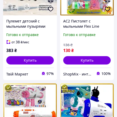
Пулемет детский с
AC2 Пистолет с
мыльными пузырями
мыльными Flex Line
Gatling Миниган WJ 950
пузырями Дельфин
Готово к отправке
Готово к отправке
ES-80
розовый без батареек для
детей от 3 лет игрушка
38
от
₴
/мес
136
₴
для DE
383
₴
130
₴
Купить
Купить
97%
100%
Твій Маркет
ShopMix - интернет-магазин сумок и аксессуаров