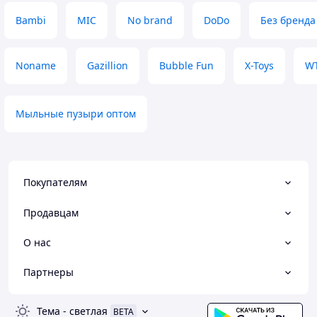
Bambi
MIC
No brand
DoDo
Без бренда
Noname
Gazillion
Bubble Fun
X-Toys
WT
Мыльные пузыри оптом
Покупателям
Продавцам
О нас
Партнеры
Тема
-
светлая
BETA