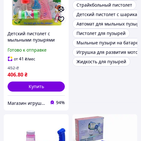
Страйкбольный пистолет
Детский пистолет с шарикам
Автомат для мыльных пузыр
Пистолет для пузырей
Детский пистолет с
мыльными пузырями
Мыльные пузыри на батарей
"Дельфин", розовый
Готово к отправке
Игрушка для развития мото
41
от
₴
/мес
Жидкость для пузырей
452
₴
406
.80
₴
Купить
94%
Магазин игрушек "Toy and Joy" – мир детских мечтаний, вдохновения и развития!