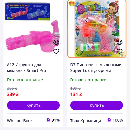
A12 Игрушка для
D7 Пистолет с мыльными
мыльных Smart Pro
Super Lux пузырями
пузырей Пулемет-бластер
Дельфин розовый без
Готово к отправке
Готово к отправке
розовый с подсветкой и
батареек для детей от 3
звуковыми эффектами дл
лет игрушка для MOD58L
355
₴
139
₴
MAX14
339
₴
131
₴
Купить
Купить
91%
100%
WhisperBook
Твоя Крамниця