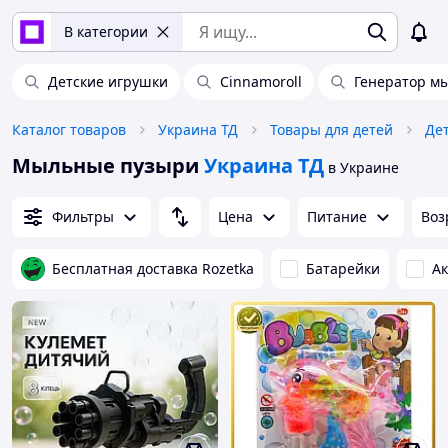
В категории
Детские игрушки
Cinnamoroll
Генератор м
Каталог товаров
Украина ТД
Товары для детей
Де
Мыльные пузыри
Украина ТД
в Украине
Фильтры
Цена
Питание
Воз
Бесплатная доставка Rozetka
Батарейки
Ак