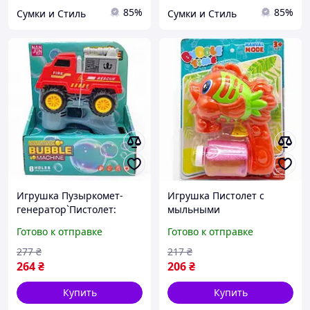
85%
85%
Сумки и Стиль
Сумки и Стиль
Игрушка Пузыркомет-
Игрушка Пистолет с
генератор`Пистолет:
мыльными
Пожарная машина` 17
пузырями`Рыбка`механич
Готово к отправке
Готово к отправке
еский (оранжевый) 17
277
₴
217
₴
264
₴
206
₴
Купить
Купить