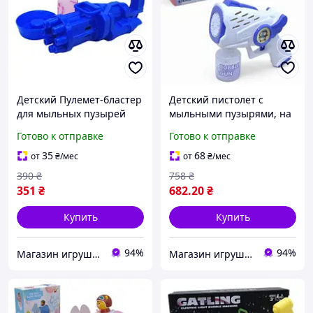
Детский Пулемет-бластер
Детский пистолет с
для мыльных пузырей
мыльными пузырями, на
(синий)
батарейках (фиолетовый)
Готово к отправке
Готово к отправке
35
68
от
₴
/мес
от
₴
/мес
390
₴
758
₴
351
₴
682
.20
₴
Купить
Купить
94%
94%
Магазин игрушек "Toy and Joy" – мир детских мечтаний, вдохновения и развития!
Магазин игрушек "Toy and Joy" – мир детских мечтаний, вдохновения и развития!