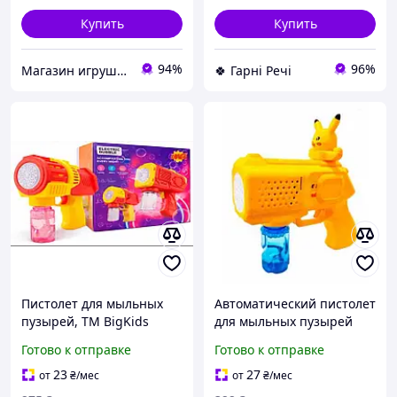
Купить
Купить
94%
96%
Магазин игрушек "Toy and Joy" – мир детских мечтаний, вдохновения и развития!
🍀 Гарні Речі
Пистолет для мыльных
Автоматический пистолет
пузырей, ТМ BigKids
для мыльных пузырей
BIGBG051 G-Rich
«Пикачу», ТМ BigKids
Готово к отправке
Готово к отправке
BIGBG004 G-Rich
23
27
от
₴
/мес
от
₴
/мес