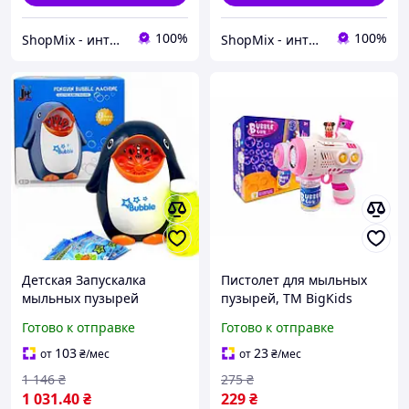
100%
100%
ShopMix - интернет-магазин сумок и аксессуаров
ShopMix - интернет-магазин сумок и аксессуаров
Детская Запускалка
Пистолет для мыльных
мыльных пузырей
пузырей, ТМ BigKids
"Пингвин", 18 см
BIGBG106 G-Rich
Готово к отправке
Готово к отправке
103
23
от
₴
/мес
от
₴
/мес
1 146
₴
275
₴
1 031
.40
₴
229
₴