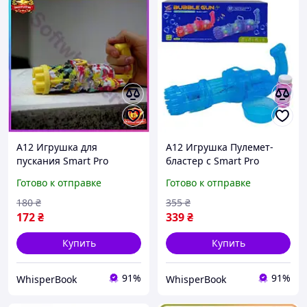
A12 Игрушка для
A12 Игрушка Пулемет-
пускания Smart Pro
бластер с Smart Pro
мыльных пузырей
мыльными пузырями с
Готово к отправке
Готово к отправке
Пузыремет автомат для
подсветкой для детей
детей с мыльным
развлекательный бласте
180
₴
355
₴
раствором пуск MAX14
MAX14
172
₴
339
₴
Купить
Купить
91%
91%
WhisperBook
WhisperBook