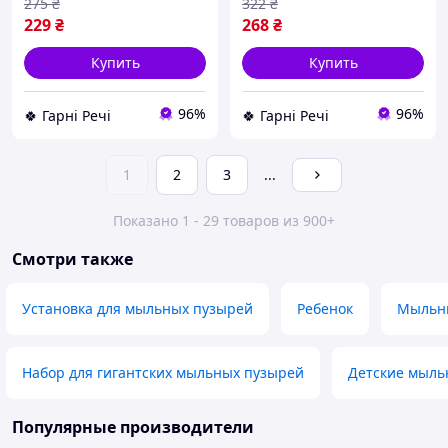
275
₴
322
₴
229
₴
268
₴
Купить
Купить
96%
96%
🍀 Гарні Речі
🍀 Гарні Речі
1
2
3
...
Показано 1 - 29 товаров из 900+
Смотри также
Установка для мыльных пузырей
Ребенок
Мыльн
Набор для гигантских мыльных пузырей
Детские мыль
Популярные производители