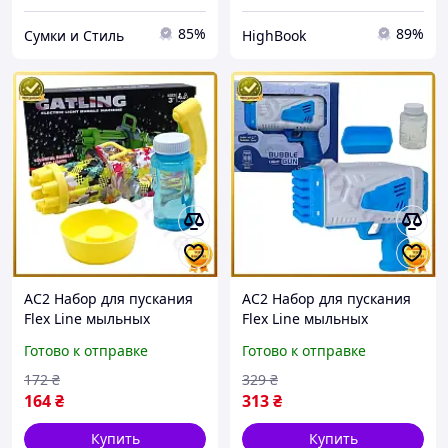
85%
89%
Сумки и Стиль
HighBook
AC2 Набор для пускания
AC2 Набор для пускания
Flex Line мыльных
Flex Line мыльных
пузырей Пузырькомет
пузырей Bubble Gun
Готово к отправке
Готово к отправке
автомат для детей
автоматический пистолет
игрушка для
для детей с подсвет DE
172
₴
329
₴
развлечений DE
164
₴
313
₴
Купить
Купить