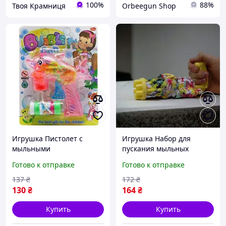
100%
88%
Твоя Крамниця
Orbeegun Shop
Игрушка Пистолет с
Игрушка Набор для
мыльными
пускания мыльных
пузырями`Дельфин`,
пузырей`Пузыремет` 17
Готово к отправке
Готово к отправке
розовый 17
137
₴
172
₴
130
₴
164
₴
Купить
Купить