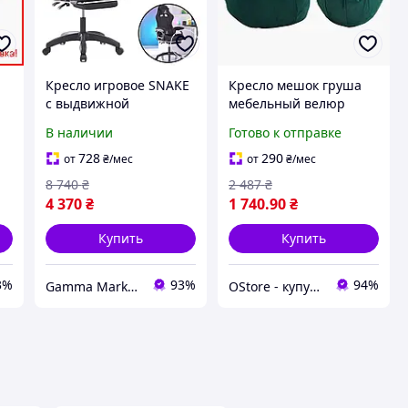
Кресло игровое SNAKE
Кресло мешок груша
с выдвижной
мебельный велюр
подставкой для ног и
бескаркасное кресло
В наличии
Готово к отправке
мягкими
для отдыха мягкое
подлокотниками,
кресло пуф для дома и
728
290
от
₴
/мес
от
₴
/мес
Удобное кресло для
гостиной
8 740
₴
2 487
₴
дома или офиса
4 370
₴
1 740
.90
₴
Купить
Купить
3%
93%
94%
Gamma Market UA
OStore - купуй онлайн!