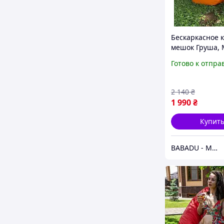
Бескаркасное к
мешок Груша, 
кресла для дом
Готово к отпра
Бескаркасная 
(Есть много цв
XXXL
2 140
₴
1 990
₴
Купит
BABADU - Магазин ТРЕНДОВЫХ товаров для дома и сада