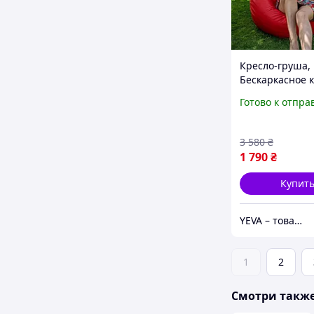
Кресло-груша,
Бескаркасное к
мешок груша 1
Готово к отпра
Кресло для отд
Стильные мягк
кресла для дом
3 580
₴
1 790
₴
Купит
YEVA – товары для отдыха и новогодний декор
1
2
Смотри такж