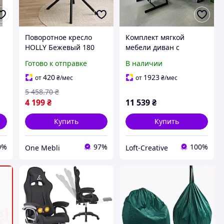
Поворотное кресло
Комплект мягкой
HOLLY Бежевый 180
мебели диван с
градусов для дома и
креслом Лофт S для
Готово к отправке
В наличии
а
офиса мягкое с
дома, сада, дачи, офиса
ок
автоповоротом
420
1923
от
₴
/мес
от
₴
/мес
5 458
.70
₴
4 199
₴
11 539
₴
Купить
Купить
0%
97%
100%
One Mebli
Loft-Creative