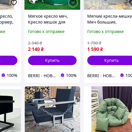
ресло,
Мягкое кресло мяч,
Мягкие кресла-мешк
ормер,
Кресло мешок для
Мяч большие,
 для
ребенка, Мягкие
Бескаркасная мебель
вке
Готово к отправке
Готово к отправке
асные
кресла для дома,
Мягкие кресла для
 Кресло
Бескаркасное кресло-
дома, Бескаркасные
2 340
₴
1 790
₴
мяч, 100 см
пуфы и кресла, 70см
2 140
₴
1 590
₴
ь
Купить
Купить
100%
100%
10
BERRI - НОВОГОДНИЙ ДЕКОР И ТОВАРЫ ДЛЯ ДОМА
BERRI - НОВОГОДНИЙ ДЕКОР И ТОВАРЫ ДЛЯ ДОМА