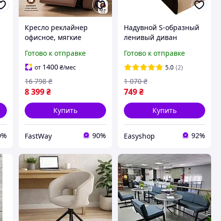
,
Кресло реклайнер
Надувной S-образный
офисное, мягкие
ленивый диван
ые
кресла для дома,
140х85х80 см, до 100кг /
Готово к отправке
Готово к отправке
кресло с механизмом
Мягкое надувное
реклайнер раскладное
кресло для дома
1400
от
₴
/мес
5.0
(2)
16 798
₴
1 070
₴
8 399
₴
749
₴
Купить
Купить
0%
90%
92%
FastWay
Easyshop