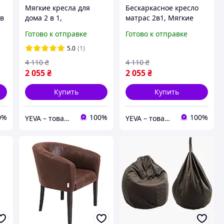
Мягкие кресла для
Бескаркасное кресло
 в
дома 2 в 1,
матрас 2в1, Мягкие
ло
Бескаркасное кресло
кресла для дома,
Готово к отправке
Готово к отправке
а
взрослому,
Безкаркасное детское
Бескаркасная мебель
кресло футон
5.0
(1)
пуфы, Безкаркасні
4 110
₴
4 110
₴
меблі
2 055
₴
2 055
₴
Купить
Купить
0%
100%
100%
YEVA – товары для отдыха и новогодний декор
YEVA – товары для отдыха и новогодний декор