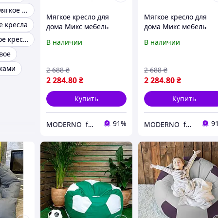
Классическое мягкое кресло
Мягкое кресло для
Мягкое кресло для
е кресла
дома Микс мебель
дома Микс мебель
Томас велюр латте,
Николь велюр графит
Стильное мягкое кресло
В наличии
В наличии
ножки металл От
ножки металл От
вое
склада
склада от склада
ками
2 688
₴
2 688
₴
2 284
.80
₴
2 284
.80
₴
Купить
Купить
91%
9
MODERNO furnitures
MODERNO furnitures