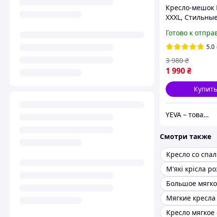
Кресло-мешок
XXXL, Стильны
кресла для дом
Готово к отпра
Бескаркасная 
пуф кресло,
5.0
Безкаркасні ме
3 980
₴
1 990
₴
Купит
YEVA – товары для отдыха и новогодний декор
Смотри также
М'які крісла р
Кресло мягкое