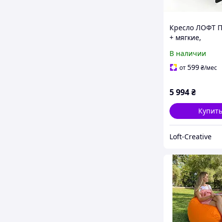
Кресло ЛОФТ 
+ мягкие,
водонепрониц
В наличии
комфортные, с
съемными чех
599
от
₴
/мес
подушки для о
дома, дачи
5 994
₴
Купит
Loft-Creative