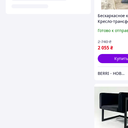
Бескаркасное к
Кресло-трансф
Мягкие кресла
Готово к отпра
дома, Бескарк
пуфы и кресла,
2 740
₴
2 в 1
2 055
₴
Купит
BERRI - НОВОГОДНИЙ ДЕКОР И ТОВАРЫ ДЛЯ ДОМА