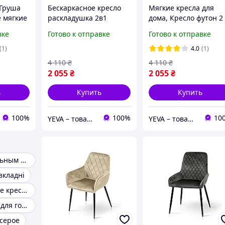
 Груша
Бескаркасное кресло
Мягкие кресла для
е мягкие
раскладушка 2в1
дома, Кресло футон 2
а,
футон, Стильные
1, Бескаркасное крес
вке
Готово к отправке
Готово к отправке
мебель
мягкие кресла для
матрас, Мягкие кресл
дома, Бескаркасная
для гостинной
(1)
4.0
(1)
блі
мягкая мебель
4 110
₴
4 110
₴
2 055
₴
2 055
₴
ь
Купить
Купить
100%
100%
10
YEVA – товары для отдыха и новогодний декор
YEVA – товары для отдыха и новогодний декор
Кресло со спальным местом
озкладні
Большое мягкое кресло
Мягкие кресла для гостинной
 серое