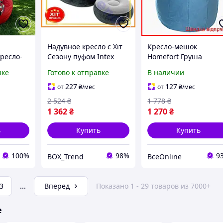
Надувное кресло с Хіт
Кресло-мешок
ресло-
Сезону пуфом Intex
Homefort Груша
30 90,
серое для отдыха и
бирюзовый мягкое
вке
Готово к отправке
В наличии
ыха,
расслабления мягкое
кресло для дома и
ие
кресло для дома и д
отдыха велюровое с
227
127
от
₴
/мес
от
₴
/мес
а
пенопластовыми
2 524
₴
1 778
₴
шариками
1 362
₴
1 270
₴
ь
Купить
Купить
100%
98%
9
BOX_Trend
ВсеOnline
3
...
Вперед
Показано 1 - 29 товаров из 7000+
е