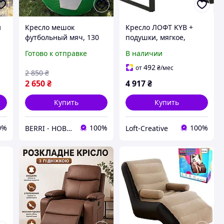
и
Кресло мешок
Кресло ЛОФТ KYB +
футбольный мяч, 130
подушки, мягкое,
,
см, Бескаркасная
комфортное для офиса,
Готово к отправке
В наличии
мебель, Мягкие кресла
дома, дачи
для дома, Кресло-
492
от
₴
/мес
2 850
₴
мешок детское
2 650
₴
4 917
₴
Купить
Купить
0%
100%
100%
BERRI - НОВОГОДНИЙ ДЕКОР И ТОВАРЫ ДЛЯ ДОМА
Loft-Creative