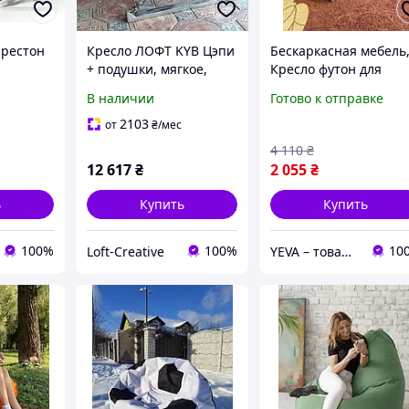
Престон
Кресло ЛОФТ KYB Цэпи
Бескаркасная мебель
+ подушки, мягкое,
Кресло футон для
аемые,
комфортное для офиса,
отдыха 2 в 1, Стильн
В наличии
Готово к отправке
о
дома, дачи
мягкие кресла для
лами
дома,
2103
от
₴
/мес
фиса,
Креслотрансформер
4 110
₴
12 617
₴
2 055
₴
ь
Купить
Купить
100%
100%
10
Loft-Creative
YEVA – товары для отдыха и новогодний декор