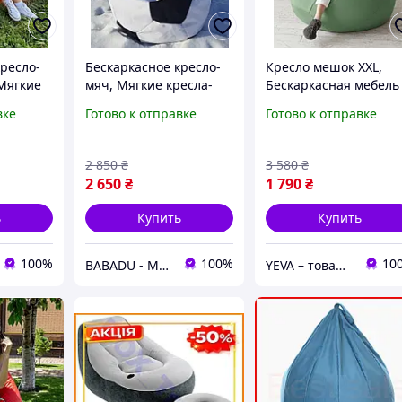
ресло-
Бескаркасное кресло-
Кресло мешок XXL,
Мягкие
мяч, Мягкие кресла-
Бескаркасная мебель
а,
мешки Мяч большие,
дома, Кресло для
вке
Готово к отправке
Готово к отправке
мебель
Кресло-мешок, Мягкие
отдыха, Мягкие кресл
етов)
кресла для дома (130
для дома, Кресло міш
см)
2 850
₴
3 580
₴
2 650
₴
1 790
₴
ь
Купить
Купить
100%
100%
10
BABADU - Магазин ТРЕНДОВЫХ товаров для дома и сада
YEVA – товары для отдыха и новогодний декор