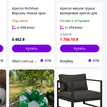
Кресло Richman
Кресло мешок груша
Версаль Ножки орех
велюровое кресло для
,
Лондон Шоколад
отдыха бескаркасная
Под заказ
Готово к отправке
мягкое велюровое
мебель мягкое кресло
кресло для дома
для дома и гостиной
646
294
от
₴
/мес
от
₴
/мес
2 523
₴
6 462
₴
1 766
.10
₴
Купить
Купить
1%
97%
97%
iMart.com.ua - Мебель. Меловые ценники. Стол, стул, письменные столы, шкафы, кровати
BoxyBay