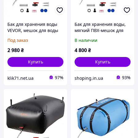
Бак для хранения воды
Бак для хранения воды,
VEVOR, мешок для воды
мягкий ПВХ-мешок для
объемом 400 л, сложный
воды объемом 1000 л,
Под заказ
В наличии
мягкий контейнер для
контейнер для хранения
воды, герметичный и
воды, герметичный и
2 980
₴
4 800
₴
устойчивый к 771311
Vevor 418149
Купить
Купить
97%
93%
klik71.net.ua
shoping.in.ua