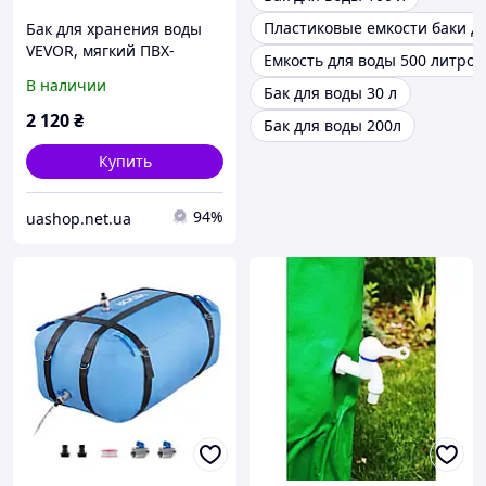
Пластиковые емкости баки д
Бак для хранения воды
VEVOR, мягкий ПВХ-
Емкость для воды 500 литров
мешок для воды объемом
В наличии
Бак для воды 30 л
113 л, контейнер для
хранения воды,
2 120
₴
Бак для воды 200л
герметичный и
износостойкий
Купить
94%
uashop.net.ua