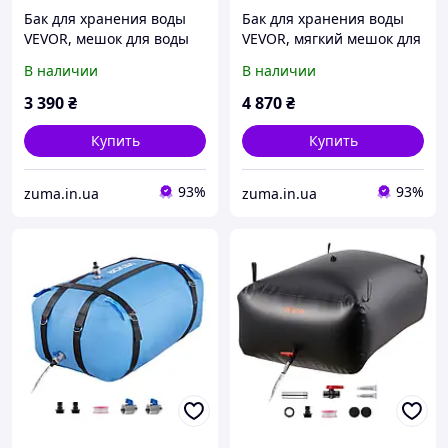
Бак для хранения воды
Бак для хранения воды
VEVOR, мешок для воды
VEVOR, мягкий мешок для
объемом 400 л, сложный
воды из ТПУ объемом 132
В наличии
В наличии
мягкий контейнер для
л, контейнер для
воды, герметичный и
хранения воды,
3 390
₴
4 870
₴
устойчивый к 871276
герметичный и 878333
Купить
Купить
93%
93%
zuma.in.ua
zuma.in.ua