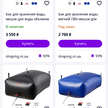
Бак для хранения воды,
Бак для хранения воды,
мешок для воды объемом
мягкий ПВХ-мешок для
400 л, сложный мягкий
воды объемом 240 л,
В наличии
Под заказ
контейнер для воды,
контейнер для хранения
герметичный и
воды, герметичный и
3 550
₴
2 760
₴
устойчивый к Vevor
износостойкий Vevor
418153
Купить
Купить
93%
93%
shoping.in.ua
shoping.in.ua