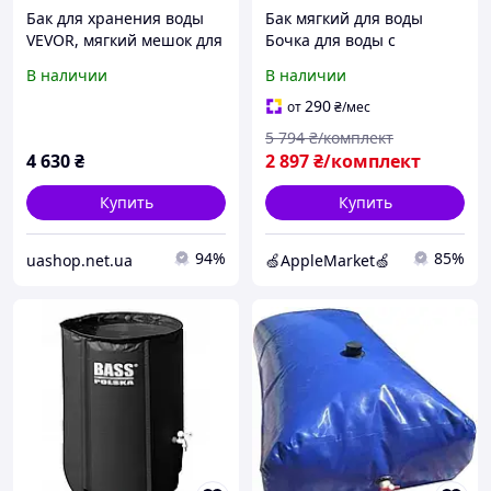
Бак для хранения воды
Бак мягкий для воды
VEVOR, мягкий мешок для
Бочка для воды с
воды с ТПУ объемом 132
широкой горловиной
В наличии
В наличии
л, контейнер для
Емкость для воды 500 л
хранения воды,
Экологически чистый
290
от
₴
/мес
герметичный и 522284
резервуар ПВХ ба
5 794
₴/комплект
4 630
₴
2 897
₴/комплект
Купить
Купить
94%
85%
uashop.net.ua
🍏AppleMarket🍏