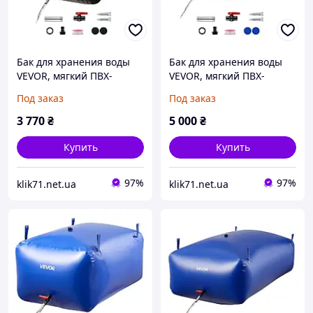
Бак для хранения воды
Бак для хранения воды
VEVOR, мягкий ПВХ-
VEVOR, мягкий ПВХ-
мешок для воды объемом
мешок для воды объемом
Под заказ
Под заказ
540 л, контейнер для
1000 л, контейнер для
хранения воды,
хранения воды,
3 770
₴
5 000
₴
герметичный и
герметичный и 771307
износостойкий
Купить
Купить
97%
97%
klik71.net.ua
klik71.net.ua