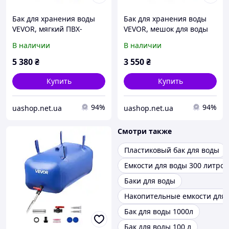
Бак для хранения воды
Бак для хранения воды
VEVOR, мягкий ПВХ-
VEVOR, мешок для воды
мешок для воды объемом
объемом 400 л, сложный
В наличии
В наличии
1000 л, контейнер для
мягкий контейнер для
хранения воды,
воды, герметичный и
5 380
₴
3 550
₴
герметичный и 511360
устойчивый к 512241
Купить
Купить
94%
94%
uashop.net.ua
uashop.net.ua
Смотри также
Пластиковый бак для воды
Емкости для воды 300 литров
Баки для воды
Накопительные емкости для
Бак для воды 1000л
Бак для воды 100 л