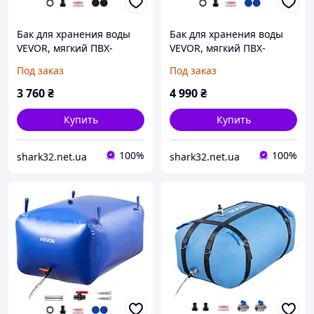
Бак для хранения воды
Бак для хранения воды
VEVOR, мягкий ПВХ-
VEVOR, мягкий ПВХ-
мешок для воды объемом
мешок для воды объемом
Под заказ
Под заказ
540 л, контейнер для
1000 л, контейнер для
хранения воды,
хранения воды,
3 760
₴
4 990
₴
герметичный и
герметичный и 771307
износостойкий
Купить
Купить
100%
100%
shark32.net.ua
shark32.net.ua