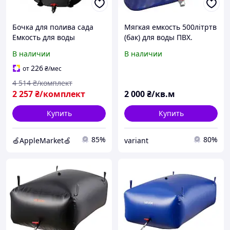
Бочка для полива сада
Мягкая емкость 500літртв
Емкость для воды
(бак) для воды ПВХ.
Водяной резервуар для
Складная емкость для
В наличии
В наличии
сада Садовая бочка для
сада и огорода
воды Резервуар для сада
226
от
₴
/мес
Бочка д
4 514
₴/комплект
2 257
₴/комплект
2 000
₴/кв.м
Купить
Купить
85%
80%
🍏AppleMarket🍏
variant