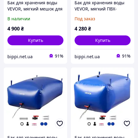
Бак для хранения воды
Бак для хранения воды
VEVOR, мягкий мешок для
VEVOR, мягкий ПВХ-
воды с ТПУ объемом 132
мешок для воды объемом
В наличии
Под заказ
л, контейнер для
540 л, контейнер для
хранения воды,
хранения воды,
4 900
₴
4 280
₴
герметичный и 905745
герметичный и
износостойкий
Купить
Купить
91%
91%
bippi.net.ua
bippi.net.ua
Бак для хранения воды
Бак для хранения воды