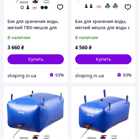
Бак для хранения воды,
Бак для хранения воды,
мягкий ПВХ-мешок для
мягкий мешок для воды с
воды объемом 540 л,
ТПУ объемом 132 л,
В наличии
В наличии
контейнер для хранения
контейнер для хранения
воды, герметичный и
воды, герметичный и
3 660
₴
4 560
₴
износостойкий Vevor
Vevor 418152
Купить
Купить
93%
93%
shoping.in.ua
shoping.in.ua