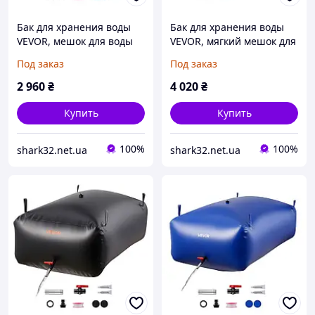
Бак для хранения воды
Бак для хранения воды
VEVOR, мешок для воды
VEVOR, мягкий мешок для
объемом 400 л, сложный
воды с ТПУ объемом 132
Под заказ
Под заказ
мягкий контейнер для
л, контейнер для
воды, герметичный и
хранения воды,
2 960
₴
4 020
₴
устойчивый к 771311
герметичный и 778539
Купить
Купить
100%
100%
shark32.net.ua
shark32.net.ua