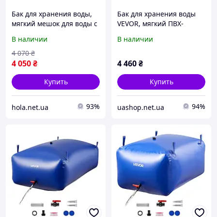
Бак для хранения воды,
Бак для хранения воды
мягкий мешок для воды с
VEVOR, мягкий ПВХ-
ТПУ объемом 132 л,
мешок для воды объемом
В наличии
В наличии
контейнер для хранения
540 л, контейнер для
воды, герметичный и
хранения воды,
4 070
₴
Vevor 618999
герметичный и
4 050
₴
4 460
₴
износостойкий
Купить
Купить
93%
94%
hola.net.ua
uashop.net.ua