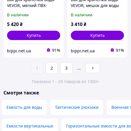
VEVOR, мягкий ПВХ-
VEVOR, мешок для воды
мешок для воды объемом
объемом 400 л, сложный
В наличии
В наличии
1000 л, контейнер для
мягкий контейнер для
хранения воды,
воды, герметичный и
5 420
₴
3 410
₴
герметичный и 906796
устойчивый к 906802
Купить
Купить
91%
91%
bippi.net.ua
bippi.net.ua
1
2
3
...
Показано 1 - 29 товаров из 1000+
Смотри также
Емкость для воды
Тактические рюкзаки
Военная 
Емкости вертикальные
Горизонтальные емкости для в