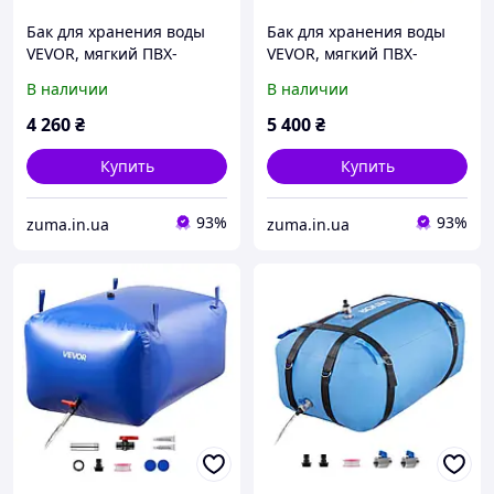
Бак для хранения воды
Бак для хранения воды
VEVOR, мягкий ПВХ-
VEVOR, мягкий ПВХ-
мешок для воды объемом
мешок для воды объемом
В наличии
В наличии
540 л, контейнер для
1000 л, контейнер для
хранения воды,
хранения воды,
4 260
₴
5 400
₴
герметичный и
герметичный и 871271
износостойкий
Купить
Купить
93%
93%
zuma.in.ua
zuma.in.ua