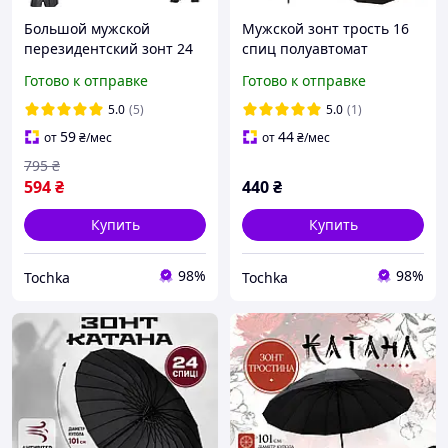
Большой мужской
Мужской зонт трость 16
перезидентский зонт 24
спиц полуавтомат
спицы Зонтик-трость
Большой зонт с чехлом
Готово к отправке
Готово к отправке
Антишторм полуавтомат
Черный TC
система антиветер
5.0
(5)
5.0
(1)
Черный TC
59
44
от
₴
/мес
от
₴
/мес
795
₴
594
₴
440
₴
Купить
Купить
98%
98%
Tochka
Tochka