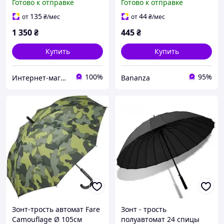
Готово к отправке
Готово к отправке
арт. 16940
чехлом Bz
135
44
от
₴
/мес
от
₴
/мес
1 350
₴
445
₴
Купить
Купить
100%
95%
Интернет-магазин зонтов. Зонты Zest. Зонты Trust. Зонты Doppler. Зонты Pierre Cardin.
Bananza
Зонт-трость автомат Fare
Зонт - трость
Camouflage Ø 105см
полуавтомат 24 спицы