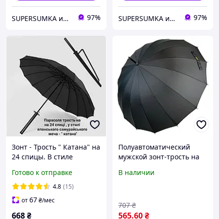
97%
97%
SUPERSUMKA интернет магазин
SUPERSUMKA интернет магазин
Зонт - Трость " Катана" на
Полуавтоматический
24 спицы. В стиле
мужской зонт-трость на
"японского самурайського
16 спиц от MAX, черный,
Готово к отправке
В наличии
меча", бренд - Frei Regen
01003-1
4.8
(15)
67
от
₴
/мес
707
₴
668
₴
565
.60
₴