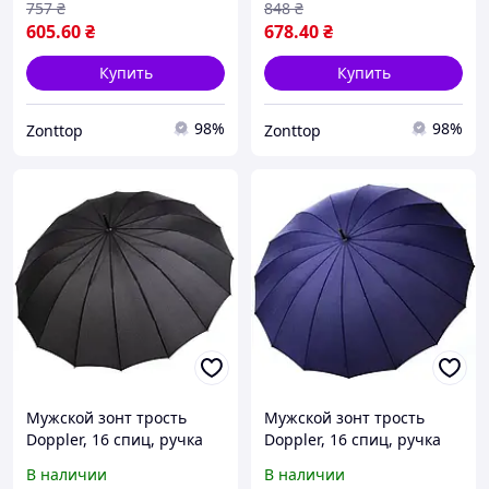
757
₴
848
₴
605
.60
₴
678
.40
₴
Купить
Купить
98%
98%
Zonttop
Zonttop
Мужской зонт трость
Мужской зонт трость
Doppler, 16 спиц, ручка
Doppler, 16 спиц, ручка
кожа ( автомат ) арт.
кожа ( автомат ) арт.
В наличии
В наличии
741963 DSZ
741963 DSZ