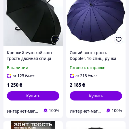
Крепкий мужской зонт
Синий зонт трость
трость двойная спица
Doppler, 16 спиц, ручка
TRUST ручка кожа (
кожа ( автомат ) арт.
В наличии
Готово к отправке
механический ) арт.
741963 DMA
T175200
125
218
от
₴
/мес
от
₴
/мес
1 250
₴
2 185
₴
Купить
Купить
100%
100%
Интернет-магазин зонтов. Зонты Zest. Зонты Trust. Зонты Doppler. Зонты Pierre Cardin.
Интернет-магазин зонтов. Зонты Zest. Зонты Trust. Зонты Doppler. Зонты Pierre Cardin.