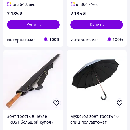
364
364
от
₴
/мес
от
₴
/мес
2 185
₴
2 185
₴
Купить
Купить
100%
100%
Интернет-магазин "Present House"
Интернет-магазин "Present House"
Зонт трость в чехле
Мужской зонт трость 16
TRUST большой купол (
спиц полуавтомат
автомат/ полуавтомат )
Большой черный зонт с