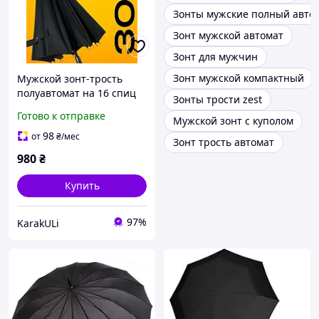
Зонты мужские полный авто
Зонт мужской автомат
Зонт для мужчин
Зонт мужской компактный
Мужской зонт-трость
полуавтомат на 16 спиц
Зонты трости zest
прочный ветрозащитный
Готово к отправке
Мужской зонт с куполом
зонт 10159 20127
98
от
₴
/мес
Зонт трость автомат
980
₴
Купить
97%
KarakULi