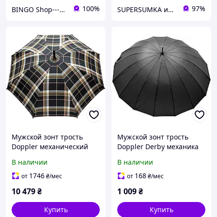
100%
97%
BINGO Shop---ви завжди у виграші!
SUPERSUMKA интернет магазин
Мужской зонт трость
Мужской зонт трость
Doppler механический
Doppler Derby механика
В наличии
В наличии
1746
168
от
₴
/мес
от
₴
/мес
10 479
₴
1 009
₴
Купить
Купить