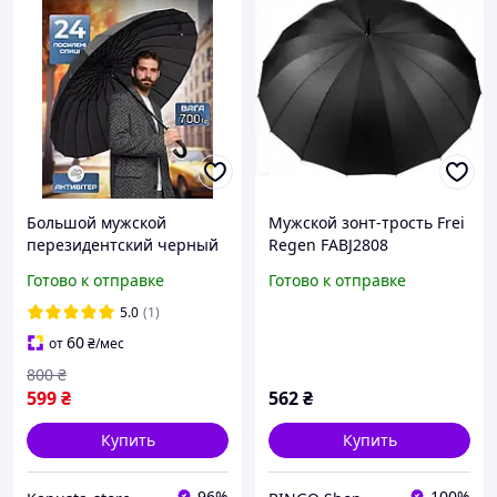
Большой мужской
Мужской зонт-трость Frei
перезидентский черный
Regen FABJ2808
зонт 24 спицы Зонтик
полуавтомат 16 спиц
Готово к отправке
Готово к отправке
трость Антишторм
антиветер
полуавтомат система
5.0
(1)
антиветер KA
60
от
₴
/мес
800
₴
599
₴
562
₴
Купить
Купить
96%
100%