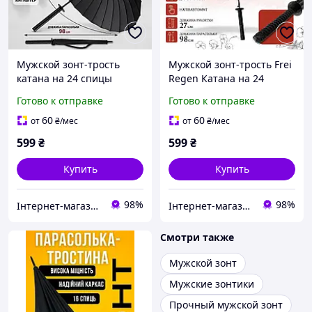
Мужской зонт-трость
Мужской зонт-трость Frei
катана на 24 спицы
Regen Катана на 24
черного цвета антиветер
спицы черного цвета
Готово к отправке
Готово к отправке
с удобной ручкой с
антиветер с удобной
куполом прочный от
ручкой с куполом от
60
60
от
₴
/мес
от
₴
/мес
дождя
дождя (5007 SY)
599
₴
599
₴
Купить
Купить
98%
98%
Інтернет-магазин Sport Year
Інтернет-магазин Sport Year
Смотри также
Мужской зонт
Мужские зонтики
Прочный мужской зонт