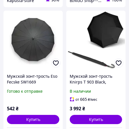
Kapusta-store
BINGO Shop---ви завжди у виграші!
Мужской зонт-трость Eso
Мужской зонт-трость
Fecske SW1669
Knirps T 903 Black,
полуавтомат 16 спиц
полуавтомат
Готово к отправке
В наличии
антиветер
665
от
₴
/мес
542
₴
3 992
₴
Купить
Купить