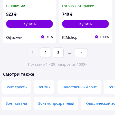
оливковый (FR.1118
женский мужской
В наличии
Готово к отправке
olive/combi)
923
₴
740
₴
Купить
Купить
91%
100%
Офисмен
KIMshop
1
2
3
...
Показано 1 - 29 товаров из 1000+
Смотри также
Зонт трость
Зонтик
Качественный зонт
Зон
Зонт катана
Зонтик прозрачный
Классический з