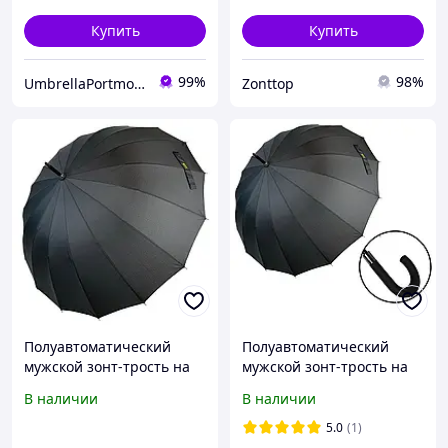
Купить
Купить
99%
98%
UmbrellaPortmone
Zonttop
Полуавтоматический
Полуавтоматический
мужской зонт-трость на
мужской зонт-трость на
16 спиц от Toprain,
16 спиц от Toprain,
В наличии
В наличии
черный, 01003-1
черный, 01004-1
5.0
(1)