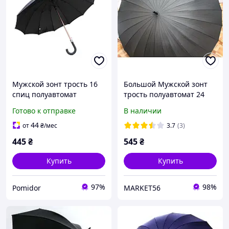
Мужской зонт трость 16
Большой Мужской зонт
спиц полуавтомат
трость полуавтомат 24
Большой черный зонт с
спицы мужской зонт
Готово к отправке
В наличии
чехлом PR
зонтик
44
от
₴
/мес
3.7
(3)
445
₴
545
₴
Купить
Купить
97%
98%
Pomidor
MARKET56