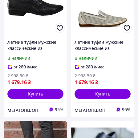
Летние туфли мужские
Летние туфли мужские
классические из
классические из
натуральной кожи
натуральной кожи белые
В наличии
В наличии
черные р.44
43
280
280
от
₴
/мес
от
₴
/мес
2 998
.50
₴
2 998
.50
₴
1 679
.16
₴
1 679
.16
₴
Купить
Купить
95%
95%
МЕГАТОПШОП
МЕГАТОПШОП