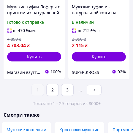
Мужские туфли Лоферы с
Мужские туфли из
принтом из натуральной
натуральной кожи на
кожи 38 размер
шнурке-резинке черные
Готово к отправке
В наличии
470
212
от
₴
/мес
от
₴
/мес
4 899
₴
2 350
₴
4 703
.04
₴
2 115
₴
Купить
Купить
100%
92%
Магазин взуття Brogue.com.ua
SUPER.KROSS
1
2
3
...
Показано 1 - 29 товаров из 8000+
Смотри также
Мужские кошельки
Кроссовки мужские
Портмоне