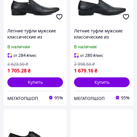
Летние туфли мужские
Летние туфли мужские
классические из
классические из
натуральной кожи
натуральной кожи
В наличии
В наличии
черные
черные 39р
284
280
от
₴
/мес
от
₴
/мес
2 623
.50
₴
2 998
.50
₴
1 705
.28
₴
1 679
.16
₴
Купить
Купить
95%
95%
МЕГАТОПШОП
МЕГАТОПШОП