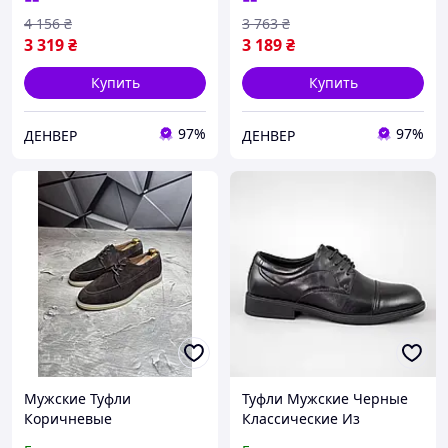
Натуральної Шкіри
Лофери Туфлі Класичні
4 156
₴
3 763
₴
Рельєфні
3 319
₴
3 189
₴
Купить
Купить
97%
97%
ДЕНВЕР
ДЕНВЕР
Мужские Туфли
Туфли Мужские Черные
Коричневые
Классические Из
Классические Базовые Из
Натуральной Кожи