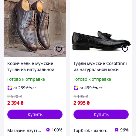
Коричневые мужские
Туфли мужские Cosottinni
туфли из натуральной
из натуральной кожи
кожи с перфорацией
черные кожа змеи 40
Готово к отправке
Готово к отправке
размер
239
499
от
₴
/мес
от
₴
/мес
2 520
₴
4 195
₴
2 394
₴
2 995
₴
Купить
Купить
100%
96%
Магазин взуття Brogue.com.ua
TopKrok - жіноче та чоловіче взуття, жіночі сумки та верхній одяг