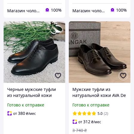
100%
100%
Магазин чоловічого взуття Bims.shoes
Магазин чоловічого взуття Bims.shoes
Черные мужские туфли
Мужские туфли из
из натуральной кожи
натуральной кожи AVA De
Lux, Мужские кожаные
Готово к отправке
Готово к отправке
туфли
380
от
₴
/мес
5.0
(2)
312
от
₴
/мес
3 740
₴