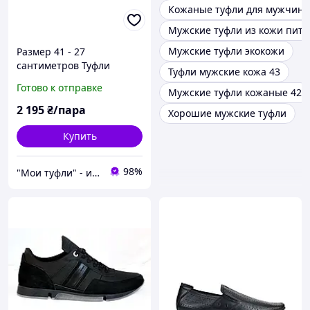
Кожаные туфли для мужчин
Мужские туфли из кожи пито
Мужские туфли экокожи
Размер 41 - 27
сантиметров Туфли
Туфли мужские кожа 43
мужские - броги, из
Готово к отправке
Мужские туфли кожаные 42
натуральной кожи,
черные Jiansan W001
2 195
₴/пара
Хорошие мужские туфли
Купить
98%
"Мои туфли" - интернет магазин обуви на все случаи жизни.