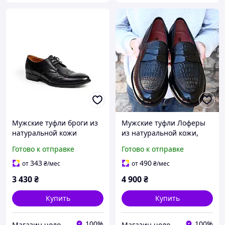
Мужские туфли броги из
Мужские туфли Лоферы
натуральной кожи
из натуральной кожи,
черные 38 - 47 размеры
Готово к отправке
Готово к отправке
343
490
от
₴
/мес
от
₴
/мес
3 430
₴
4 900
₴
Купить
Купить
100%
100%
Магазин чоловічого взуття Bims.shoes
Магазин чоловічого взуття Bims.shoes