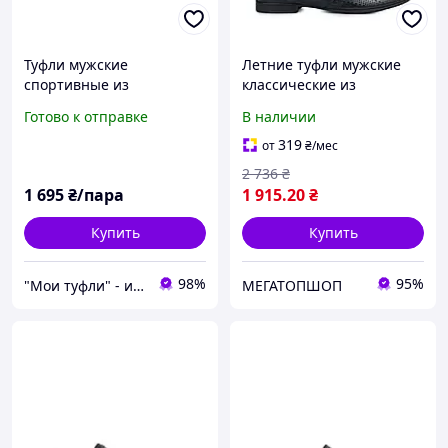
Туфли мужские
Летние туфли мужские
спортивные из
классические из
натуральной кожи,
натуральной кожи
Готово к отправке
В наличии
черные Размеры 41 и 42
черные
Brave 010
319
от
₴
/мес
2 736
₴
1 695
₴/пара
1 915
.20
₴
Купить
Купить
98%
95%
"Мои туфли" - интернет магазин обуви на все случаи жизни.
МЕГАТОПШОП