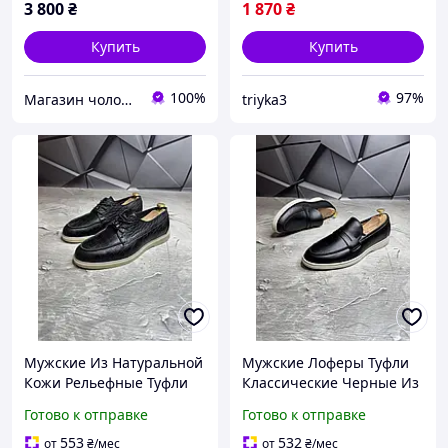
3 800
₴
1 870
₴
Купить
Купить
100%
97%
Магазин чоловічого взуття Bims.shoes
triyka3
Мужские Из Натуральной
Мужские Лоферы Туфли
Кожи Рельефные Туфли
Классические Черные Из
Однотонные Черные
Высококачественной
Готово к отправке
Готово к отправке
Базовые Классические
Мягкой Натуральной
Денвер Чоловічі З
Кожи. Денвер Чоловічі
553
532
от
₴
/мес
от
₴
/мес