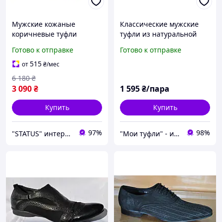
Мужские кожаные
Классические мужские
коричневые туфли
туфли из натуральной
Kristan, мужские туфли
кожи, черные Размеры
Готово к отправке
Готово к отправке
без шнуровки,
40, 42, 45 Atriboots CV024
повседневные туфли из
515
от
₴
/мес
натуральной кожи
6 180
₴
3 090
₴
1 595
₴/пара
Купить
Купить
97%
98%
"STATUS" интернет магазин мужской и женской обуви
"Мои туфли" - интернет магазин обуви на все случаи жизни.