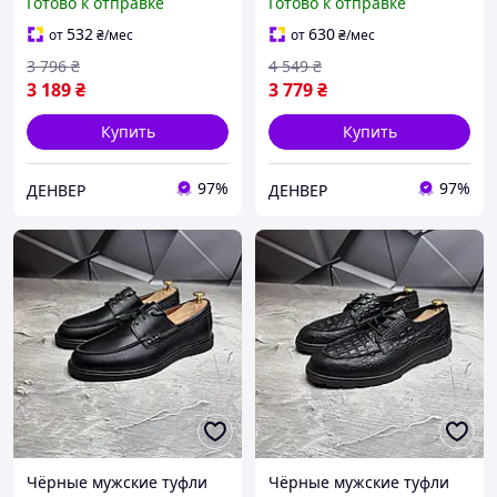
Готово к отправке
Готово к отправке
Натуральной Кожи.
Денвер Туфлі Чоловічі
Денвер Чоловічі Туфлі
Чорні Класичні З
532
630
от
₴
/мес
от
₴
/мес
Коричневі Класичні
Натуральної Шкіри
3 796
₴
4 549
₴
Базові З Натуральної
3 189
₴
3 779
₴
Купить
Купить
97%
97%
ДЕНВЕР
ДЕНВЕР
Чёрные мужские туфли
Чёрные мужские туфли