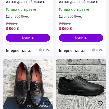
из натуральной кожи с
из натуральной кожи с
удобной мягкой стелькой
мягкой устилкой для
Готово к отправке
Готово к отправке
для весны и осени
весенне-осеннего сезона
модель 2410/1
модель 26/22
306
306
от
₴
/мес
от
₴
/мес
3 825
₴
3 825
₴
3 060
₴
3 060
₴
Купить
Купить
82%
82%
Інтернет-магазин Already Better
Інтернет-магазин Already Better