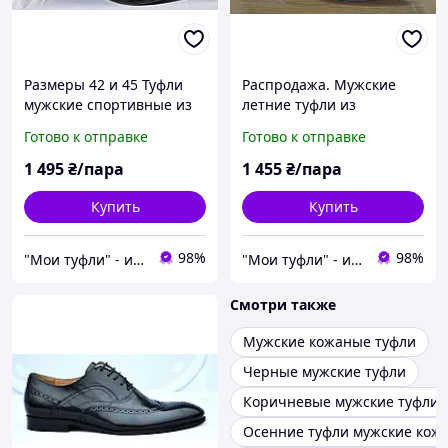
Размеры 42 и 45 Туфли
Распродажа. Мужские
мужские спортивные из
летние туфли из
натуральной кожи летние
натуральной кожи,
Готово к отправке
Готово к отправке
Tezoro 1KL-10-11
полноразмерные. Размер
42 и 43. Tezoro 12ML042.
1 495
₴/пара
1 455
₴/пара
Купить
Купить
98%
98%
"Мои туфли" - интернет магазин обуви на все случаи жизни.
"Мои туфли" - интернет магазин обуви на все случаи жизни.
Смотри также
Мужские кожаные туфли
Черные мужские туфли
Коричневые мужские туфли
Осенние туфли мужские кож