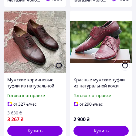
Мужские коричневые
Красные мужские туфли
туфли из натуральной
из натуральной кожи
кожи 39 размер на стопу
Готово к отправке
Готово к отправке
26 см
327
290
от
₴
/мес
от
₴
/мес
3 630
₴
3 267
₴
2 900
₴
Купить
Купить