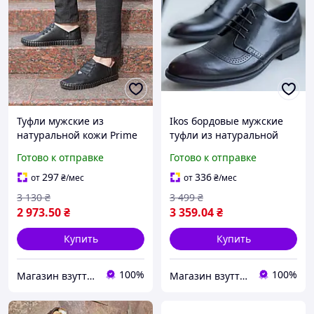
Туфли мужские из
Ikos бордовые мужские
натуральной кожи Prime
туфли из натуральной
Shoes черные 40 размер
кожи 39 размер
Готово к отправке
Готово к отправке
297
336
от
₴
/мес
от
₴
/мес
3 130
₴
3 499
₴
2 973
.50
₴
3 359
.04
₴
Купить
Купить
100%
100%
Магазин взуття Brogue.com.ua
Магазин взуття Brogue.com.ua