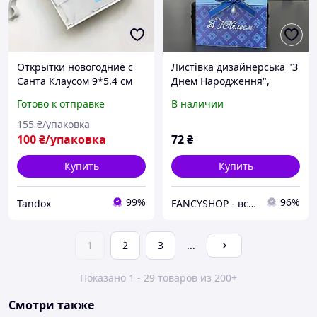
Открытки новогодние с
Листівка дизайнерська "З
Санта Клаусом 9*5.4 см
Днем Народження",
(упаковка 50 шт)
чоловіча, Открытка "С
Готово к отправке
В наличии
днем рождения"
155
₴/упаковка
100
₴/упаковка
72
₴
Купить
Купить
99%
96%
Tandox
FANCYSHOP - все для свята
1
2
3
...
Показано 1 - 29 товаров из 200+
Смотри также