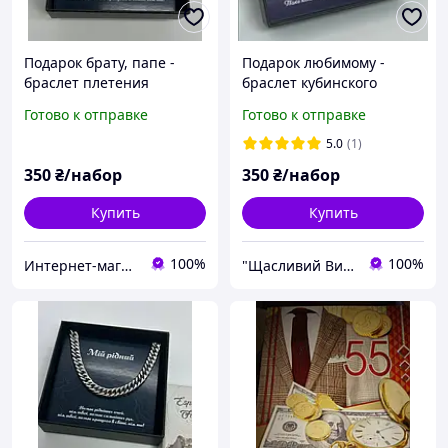
Подарок брату, папе -
Подарок любимому -
браслет плетения
браслет кубинского
Майями из
плетения из
Готово к отправке
Готово к отправке
нержавеющей стали с
нержавеющей стали с
поздравительной
поздравительной
5.0
(1)
открыткой
открыткой
350
₴/набор
350
₴/набор
Купить
Купить
100%
100%
Интернет-магазин "LuckyCase"
"Щасливий Випадок" - Інтернет-магазин парних прикрас і ланцюжків