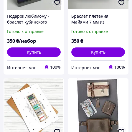
Подарок любимому -
Браслет плетения
браслет кубинского
Майями 7 мм из
плетения из
нержавеющей стали с
Готово к отправке
Готово к отправке
нержавеющей стали с
поздравительной
поздравительной
открыткой
350
₴/набор
350
₴
открыткой
Купить
Купить
100%
100%
Интернет-магазин "LuckyCase"
Интернет-магазин "LuckyCase"