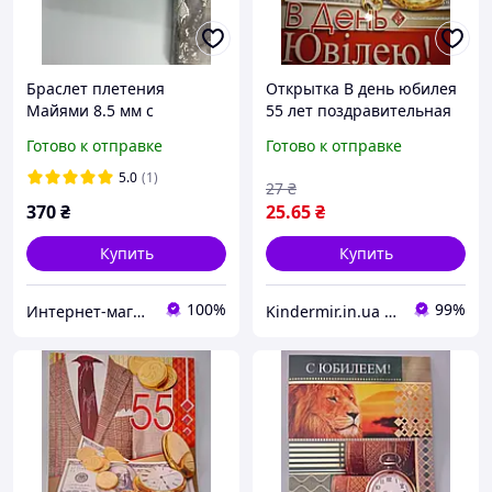
Браслет плетения
Открытка В день юбилея
Майями 8.5 мм с
55 лет поздравительная
поздравительной
А4 мужская
Готово к отправке
Готово к отправке
открыткой
5.0
(1)
27
₴
370
₴
25
.65
₴
Купить
Купить
100%
99%
Интернет-магазин "LuckyCase"
Kindermir.in.ua интернет-магазин