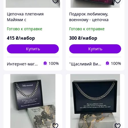
Цепочка плетения
Подарок любимому,
Майями с
военному - цепочка
поздравительной
кубинского плетения с
Готово к отправке
Готово к отправке
открыткой в коробочке
открыткой
415
₴/набор
300
₴/набор
Купить
Купить
100%
100%
Интернет-магазин "LuckyCase"
"Щасливий Випадок" - Інтернет-магазин парних прикрас і ланцюжків