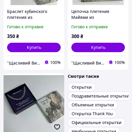
Браслет кубинского
Цепочка плетения
плетения из
Майями из
нержавеющей стали с
нержавеющей стали с
Готово к отправке
Готово к отправке
поздравительной
поздравительной
открыткой
открыткой
350
₴
300
₴
Купить
Купить
100%
100%
"Щасливий Випадок" - Інтернет-магазин парних прикрас і ланцюжків
"Щасливий Випадок" - Інтернет-магазин парних прикрас і ланцюжків
Смотри также
Открытки
Поздравительные открытки
Объемные открытки
Открытка Thank You
Официальные открытки
Необычные открытки