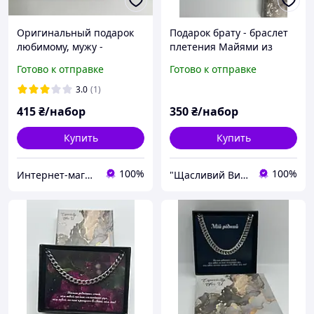
Оригинальный подарок
Подарок брату - браслет
любимому, мужу -
плетения Майями из
цепочка плетения
нержавеющей стали с
Готово к отправке
Готово к отправке
Майями с открыткой
поздравительной
открыткой
3.0
(1)
415
₴/набор
350
₴/набор
Купить
Купить
100%
100%
Интернет-магазин "LuckyCase"
"Щасливий Випадок" - Інтернет-магазин парних прикрас і ланцюжків