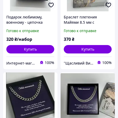
Подарок любимому,
Браслет плетения
военному - цепочка
Майями 8.5 мм с
кубинского плетения с
поздравительной
Готово к отправке
Готово к отправке
открыткой
открыткой
320
₴/набор
370
₴
Купить
Купить
100%
100%
Интернет-магазин "LuckyCase"
"Щасливий Випадок" - Інтернет-магазин парних прикрас і ланцюжків