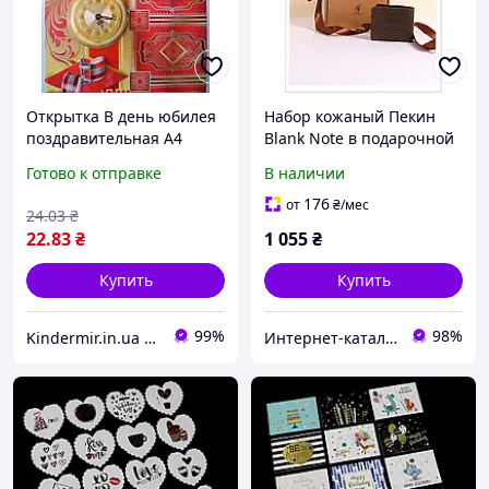
Открытка В день юбилея
Набор кожаный Пекин
поздравительная А4
Blank Note в подарочной
мужская
коробке с лентой,
Готово к отправке
В наличии
8458TA5X71
176
от
₴
/мес
24
.03
₴
22
.83
₴
1 055
₴
Купить
Купить
99%
98%
Kindermir.in.ua интернет-магазин
Интер​нет-ка​та​лог с​ки​​док "ZAKAZ!K"