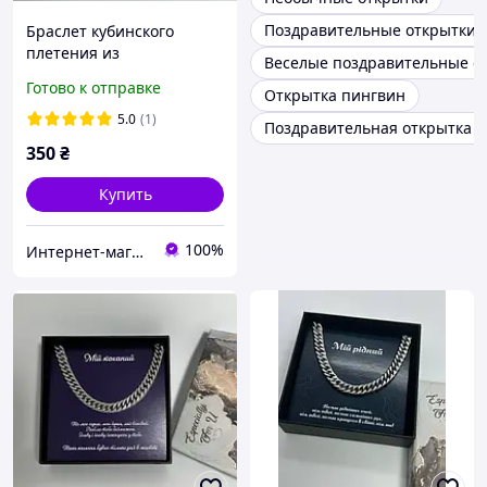
Поздравительные открытки 
Браслет кубинского
плетения из
Веселые поздравительные о
нержавеющей стали с
Готово к отправке
Открытка пингвин
поздравительной
открыткой
5.0
(1)
Поздравительная открытка 
350
₴
Купить
100%
Интернет-магазин "LuckyCase"