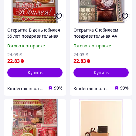
Открытка В день юбилея
Открытка С юбилеем
55 лет поздравительная
поздравительная А4
А4 мужская
мужская
Готово к отправке
Готово к отправке
24
.03
₴
24
.03
₴
22
.83
₴
22
.83
₴
Купить
Купить
99%
99%
Kindermir.in.ua интернет-магазин
Kindermir.in.ua интернет-магазин