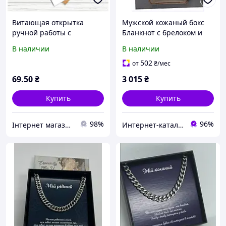
Витающая открытка
Мужской кожаный бокс
ручной работы с
Бланкнот с брелоком и
деревянными
поздравительной
В наличии
В наличии
элементами No7 Для
открыткой 35CM5904
тебя, мужской
502
от
₴
/мес
69
.50
₴
3 015
₴
Купить
Купить
98%
96%
Інтернет магазин "Buble Studio" товари для упаковки та декору
Интернет-кат​алог ск​​ид​​​ок "TRIVIA"