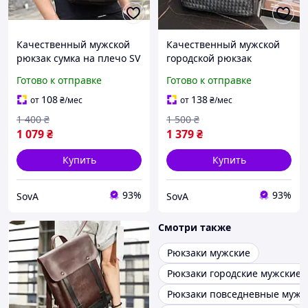
Качественный мужской
Качественный мужской
рюкзак сумка на плечо SV
городской рюкзак
плетеный черный SV
Готово к отправке
Готово к отправке
108
138
от
₴
/мес
от
₴
/мес
1 400
₴
1 500
₴
1 079
₴
1 379
₴
Купить
Купить
93%
93%
SovA
SovA
Смотри также
Рюкзаки мужские
Рюкзаки городские мужские
Рюкзаки повседневные мужс