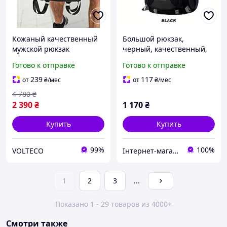
Кожаный качественный
Большой рюкзак,
мужской рюкзак
черный, качественный,
30х40х16, классическая
мужской
Готово к отправке
Готово к отправке
сумка для ноутбука,
черная
239
117
от
₴
/мес
от
₴
/мес
4 780
₴
2 390
₴
1 170
₴
Купить
Купить
99%
100%
VOLTECO
Інтернет-магазин "StyleCore"
1
2
3
...
Показано 1 - 29 товаров из 4000+
Смотри также