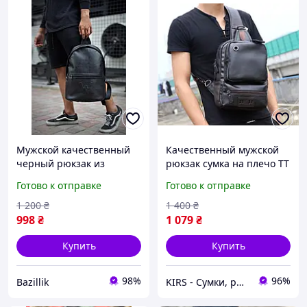
Мужской качественный
Качественный мужской
черный рюкзак из
рюкзак сумка на плечо TT
водоотталкивающей
Готово к отправке
Готово к отправке
матовой эко кожи
1 200
₴
1 400
₴
998
₴
1 079
₴
Купить
Купить
98%
96%
Bazillik
KIRS - Сумки, рюкзаки, портфели, клатчи, наручные часы оптом и в розницу