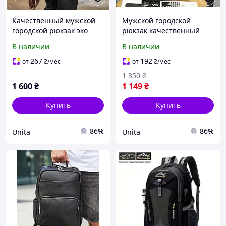
Качественный мужской
Мужской городской
городской рюкзак эко
рюкзак качественный
кожа хаки Коричневый
ранец плетеный черный
В наличии
В наличии
"Wr"
267
192
от
₴
/мес
от
₴
/мес
1 350
₴
1 600
₴
1 149
₴
Купить
Купить
86%
86%
Unita
Unita