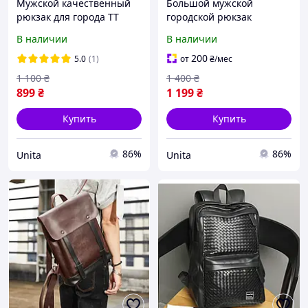
Мужской качественный
Большой мужской
рюкзак для города TT
городской рюкзак
качественный
В наличии
В наличии
200
5.0
(1)
от
₴
/мес
1 100
₴
1 400
₴
899
₴
1 199
₴
Купить
Купить
86%
86%
Unita
Unita