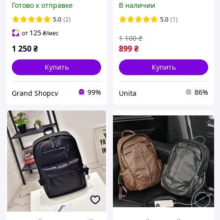
Готово к отправке
В наличии
молодежный
вместительный
5.0
(2)
5.0
(1)
повседневный USB
125
от
₴
/мес
1 100
₴
1 250
₴
899
₴
Купить
Купить
99%
86%
Grand Shopcv
Unita