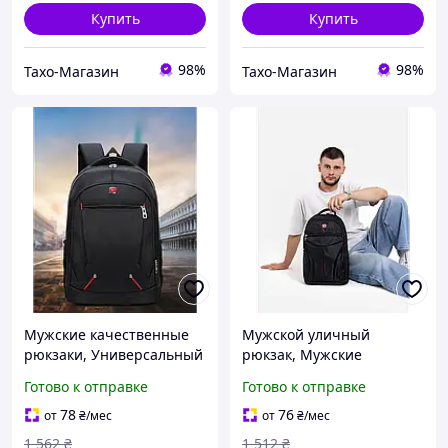
Купить
Купить
98%
98%
Тахо-Магазин
Тахо-Магазин
Мужские качественные
Мужской уличный
рюкзаки, Универсальный
рюкзак, Мужские
рюкзак для города и
качественные рюкзаки
Готово к отправке
Готово к отправке
спорта (Влагостойкий,
(46х30х18 см, 20 л),
45х31х16 см), OLN
Городской рюкзак без
78
76
от
₴
/мес
от
₴
/мес
принта, THO
1 562
₴
1 512
₴