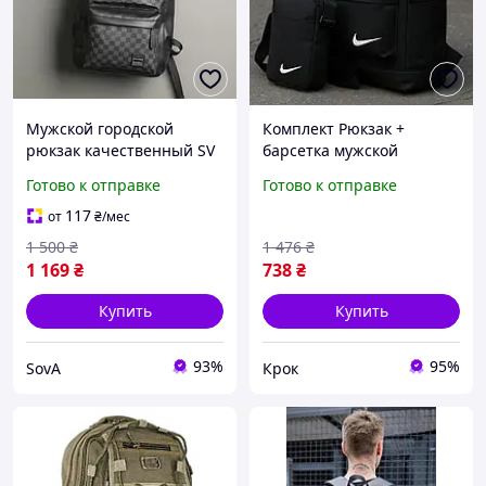
Мужской городской
Комплект Рюкзак +
рюкзак качественный SV
барсетка мужской
городской стильный
Готово к отправке
Готово к отправке
спортивный рюкзак nike
черный качественный
117
от
₴
/мес
водостойкий
1 500
₴
1 476
₴
1 169
₴
738
₴
Купить
Купить
93%
95%
SovA
Крок