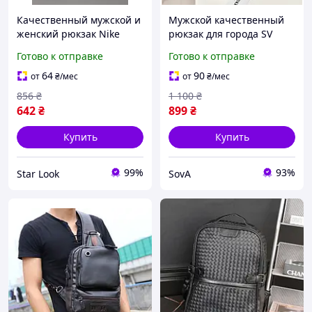
Качественный мужской и
Мужской качественный
женский рюкзак Nike
рюкзак для города SV
плотный повседневный
Готово к отправке
Готово к отправке
для ручной клади в
самолет надежный на
64
90
от
₴
/мес
от
₴
/мес
каждый день
856
₴
1 100
₴
642
₴
899
₴
Купить
Купить
99%
93%
Star Look
SovA