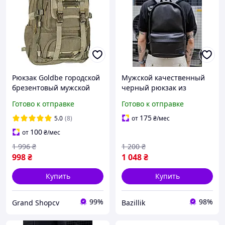
Рюкзак Goldbe городской
Мужской качественный
брезентовый мужской
черный рюкзак из
большой голдби
водоотталкивающей
Готово к отправке
Готово к отправке
водонепроницаемый
зернистой эко кожи
качественный прочный
175
5.0
(8)
от
₴
/мес
джинсовый
100
от
₴
/мес
1 996
₴
1 200
₴
998
₴
1 048
₴
Купить
Купить
99%
98%
Grand Shopcv
Bazillik