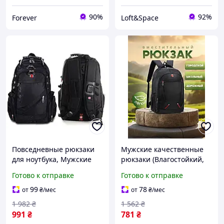
90%
92%
Forever
Loft&Space
Повседневные рюкзаки
Мужские качественные
для ноутбука, Мужские
рюкзаки (Влагостойкий,
качественные рюкзаки (С
45х31х16 см), Рюкзак с
Готово к отправке
Готово к отправке
дождевиком, 32л), THO
местом для ноутбука, AST
99
78
от
₴
/мес
от
₴
/мес
1 982
₴
1 562
₴
991
₴
781
₴