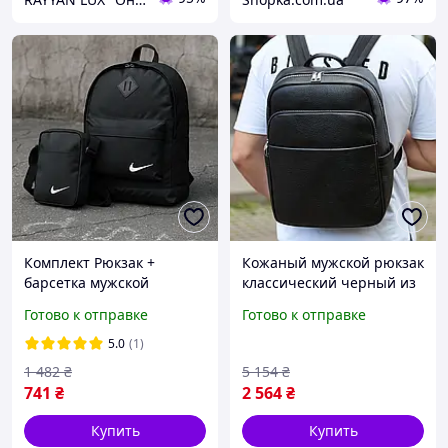
Комплект Рюкзак +
Кожаный мужской рюкзак
барсетка мужской
классический черный из
городской стильный
натуральной кожи
Готово к отправке
Готово к отправке
спортивный рюкзак nike
качественный Tiding Bag
черный качественный
78672
5.0
(1)
1 482
₴
5 154
₴
741
₴
2 564
₴
Купить
Купить