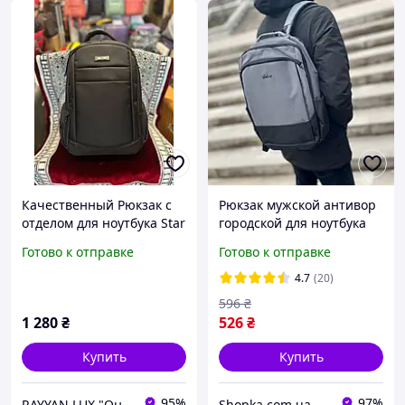
Качественный Рюкзак с
Рюкзак мужской антивор
отделом для ноутбука Star
городской для ноутбука
Dragon.Черный
качественный стильный
Готово к отправке
Готово к отправке
универсальный черный
рюкзак Серый
4.7
(20)
596
₴
1 280
₴
526
₴
Купить
Купить
95%
97%
RAYYAN LUX "Онлайн Магазин"
Shopka.com.ua