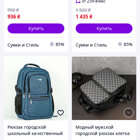
239
от
₴
/мес
992
₴
1 522
₴
936
₴
1 435
₴
Купить
Купить
85%
85%
Сумки и Стиль
Сумки и Стиль
Рюкзак городской
Модный мужской
школьный качественный
городской рюкзак клетка
с карманом для ноутбука
TT