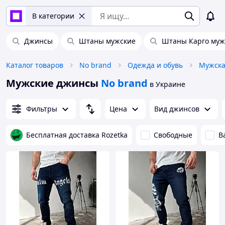
В категории
Джинсы
Штаны мужские
Штаны Карго муж
Каталог товаров
No brand
Одежда и обувь
Мужска
Мужские джинсы
No brand
в Украине
Фильтры
Цена
Вид джинсов
Бесплатная доставка Rozetka
Свободные
B