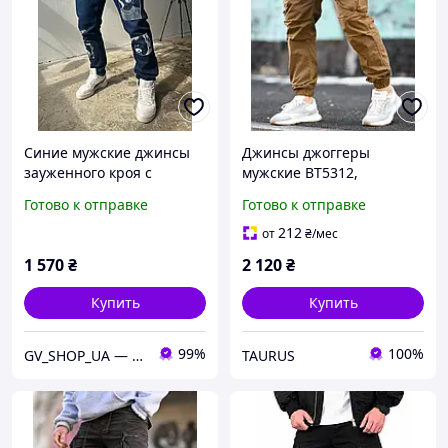
Синие мужские джинсы
Джинсы джоггеры
зауженного кроя с
мужские ВТ5312,
модным принтом 34"
джинсовый коттон, пояс
Готово к отправке
Готово к отправке
резинка, манжеты
резинка, повседневные
212
от
₴
/мес
1 570
₴
2 120
₴
Купить
Купить
99%
100%
GV_SHOP_UA — мужская одежда нового поколения
TAURUS