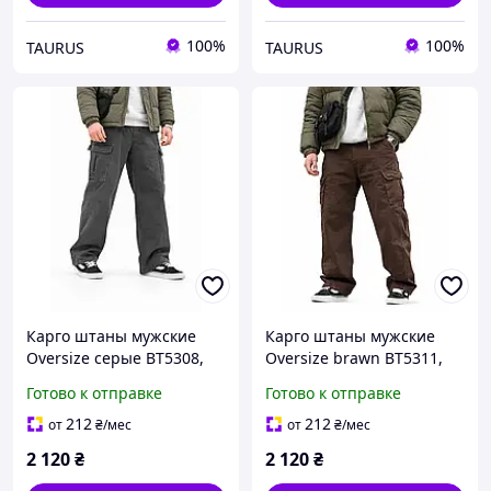
100%
100%
TAURUS
TAURUS
Карго штаны мужские
Карго штаны мужские
Oversize серые ВТ5308,
Oversize brawn ВТ5311,
джинсовые широкие
джинсовые широкие
Готово к отправке
Готово к отправке
штаны, весенние
штаны, весенние
212
212
от
₴
/мес
от
₴
/мес
2 120
₴
2 120
₴