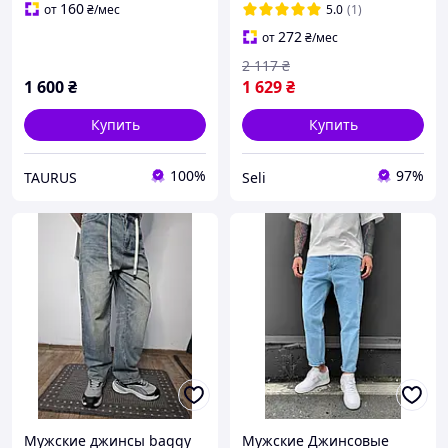
джинси Чоловічі мом
160
от
₴
/мес
5.0
(1)
вільні блакитні
272
от
₴
/мес
люксякість однотонні
2 117
₴
1 600
₴
1 629
₴
Купить
Купить
100%
97%
TAURUS
Seli
Мужские джинсы baggy
Мужские Джинсовые