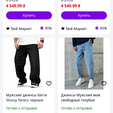
6 370
₴
6 370
₴
4 549
.99
₴
4 549
.99
₴
Купить
Купить
95%
95%
❤️ Твій Маркет
❤️ Твій Маркет
Мужские джинсы багги
Джинсы Мужские мом
Stussy Terecs черные
свободные голубые
wide fit деним оверсайз
люкскачество
Готово к отправке
Готово к отправке
ТР6856
однотонные базовые Seli