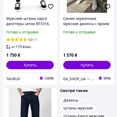
Мужские штаны карго
Синие зауженные
джоггеры Lenox ВТ5316,
мужские джинсы с ярким
джинс-коттон, пояс и
принтом
Готово к отправке
Готово к отправке
манжеты на резинке
5.0
(1)
175
от
₴
/мес
1 750
₴
1 570
₴
Купить
Купить
100%
99%
TAURUS
GV_SHOP_UA — мужская одежда нового поколения
Смотри также
Джинсы
Штаны мужские
Штаны Карго мужские