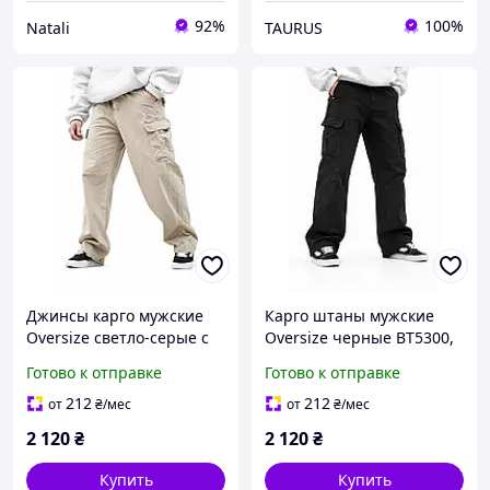
92%
100%
Natali
TAURUS
Джинсы карго мужские
Карго штаны мужские
Oversize светло-серые с
Oversize черные ВТ5300,
поясом ВТ5296, широкие
джинсовые широкие
Готово к отправке
Готово к отправке
джинсы, весенние
штаны, весенние
212
212
от
₴
/мес
от
₴
/мес
2 120
₴
2 120
₴
Купить
Купить