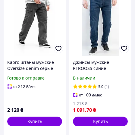
Карго штаны мужские
Джинсы мужские
Oversize denim серые
RTROOSS синие
ВТ5294, джинсовые
стрейчевые классические
Готово к отправке
В наличии
широкие штаны,
размер 32-42
весенние
212
от
₴
/мес
5.0
(1)
109
от
₴
/мес
1 213
₴
2 120
₴
1 091
.70
₴
Купить
Купить