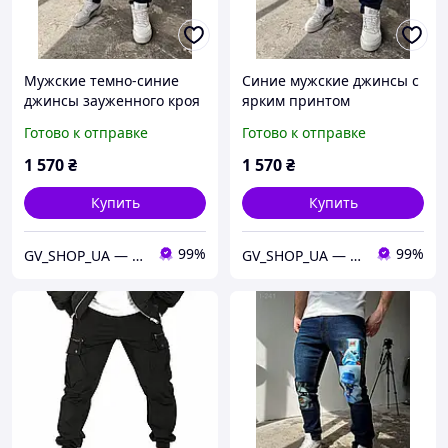
Мужские темно-синие
Синие мужские джинсы с
джинсы зауженного кроя
ярким принтом
со стильными надписями
зауженного кроя 34"
Готово к отправке
Готово к отправке
1 570
₴
1 570
₴
Купить
Купить
99%
99%
GV_SHOP_UA — мужская одежда нового поколения
GV_SHOP_UA — мужская одежда нового поколения