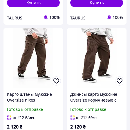
Купить
Купить
100%
100%
TAURUS
TAURUS
Карго штаны мужские
Джинсы карго мужские
Oversize nixes
Oversize коричневые с
коричневые ВТ5317,
поясом ВТ5296, широкие
Готово к отправке
Готово к отправке
джинсовые широкие
джинсы, весенние
штаны, весенние
212
212
от
₴
/мес
от
₴
/мес
2 120
₴
2 120
₴