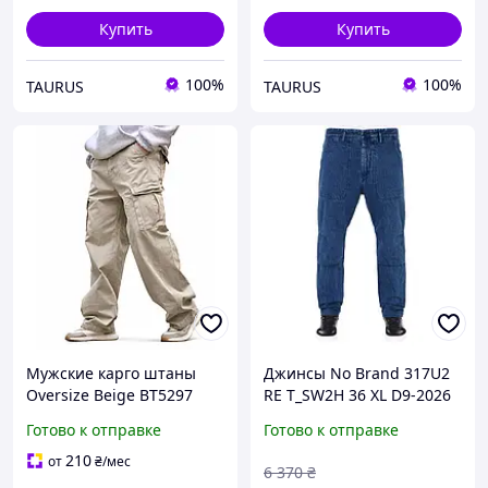
Купить
Купить
100%
100%
TAURUS
TAURUS
Мужские карго штаны
Джинсы No Brand 317U2
Oversize Beige BT5297
RE T_SW2H 36 XL D9-2026
джинс коттон широкие
Готово к отправке
Готово к отправке
streetwear urban tactical
210
от
₴
/мес
6 370
₴