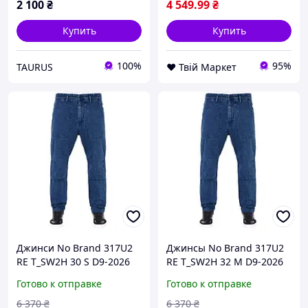
2 100
₴
4 549
.99
₴
Купить
Купить
100%
95%
TAURUS
❤️ Твій Маркет
Джинси No Brand 317U2
Джинсы No Brand 317U2
RE T_SW2H 30 S D9-2026
RE T_SW2H 32 M D9-2026
Готово к отправке
Готово к отправке
6 370
₴
6 370
₴