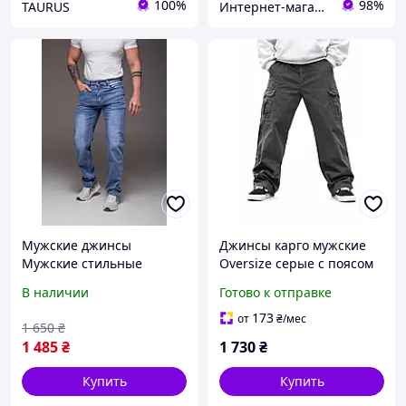
100%
98%
TAURUS
Интернет-магазин одежды и обуви "Obnofka"
Мужские джинсы
Джинсы карго мужские
Мужские стильные
Oversize серые с поясом
джинсы Мужские джинсы
ВТ5296, широкие
В наличии
Готово к отправке
прямые
джинсы, весенние
173
от
₴
/мес
1 650
₴
1 485
₴
1 730
₴
Купить
Купить