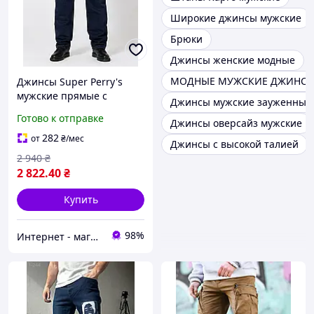
Широкие джинсы мужские
Брюки
Джинсы женские модные
МОДНЫЕ МУЖСКИЕ ДЖИНС
Джинсы Super Perry's
мужские прямые с
Джинсы мужские зауженные 
замками на задних
Готово к отправке
Джинсы оверсайз мужские
карманах синие
282
от
₴
/мес
Джинсы с высокой талией
2 940
₴
2 822
.40
₴
Купить
98%
Интернет - магазин JEANSTON