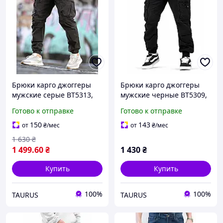
Брюки карго джоггеры
Брюки карго джоггеры
мужские серые ВТ5313,
мужские черные ВТ5309,
джинсовый коттон,
джинсовый коттон,
Готово к отправке
Готово к отправке
зауженные, манжеты
зауженные, манжеты
резинка, городские
резинка, городские
150
143
от
₴
/мес
от
₴
/мес
1 630
₴
1 499
.60
₴
1 430
₴
Купить
Купить
100%
100%
TAURUS
TAURUS