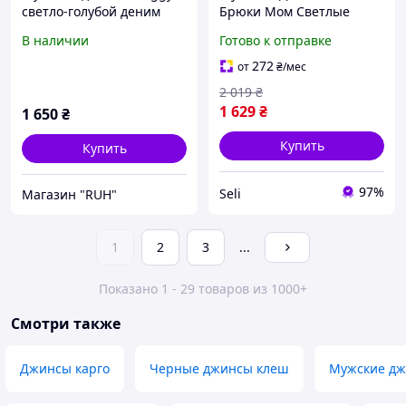
светло-голубой деним
Брюки Мом Светлые
vintage wash на резинке
Зауженные Джинсы
В наличии
Готово к отправке
Синие Seli Чоловічі
Джинсові Штани Мом
272
от
₴
/мес
Світлі Завужені Джинси
2 019
₴
Сині
1 629
₴
1 650
₴
Купить
Купить
97%
Seli
Магазин "RUH"
1
2
3
...
Показано 1 - 29 товаров из 1000+
Смотри также
Джинсы карго
Черные джинсы клеш
Мужские дж