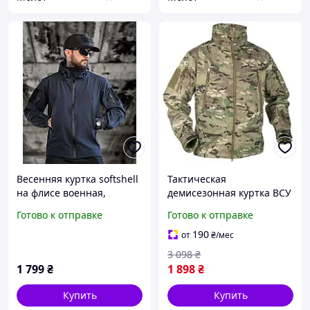
Весенняя куртка softshell
Тактическая
на флисе военная,
демисезонная куртка ВСУ
тактическая куртка
Gunfighter Sharkskin
Готово к отправке
Готово к отправке
софтшелл ДСНС синяя
softshell multicam
армейская не промокает
софтшелл мультикам
190
от
₴
/мес
зсу
армейская
3 098
₴
1 799
₴
1 898
₴
Купить
Купить