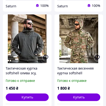
100%
100%
Saturn
Saturn
Тактическая куртка
Тактическая весенняя
softshell олива зсу,
куртка softshell
военная
мультикам на флисе,
Готово к отправке
Готово к отправке
водоотталкивающая
военная куртка софтшелл
куртка весенняя на флисе
multicam не промокает
1 450
₴
1 800
₴
олива зсу
зсу _M1_fd915
Купить
Купить