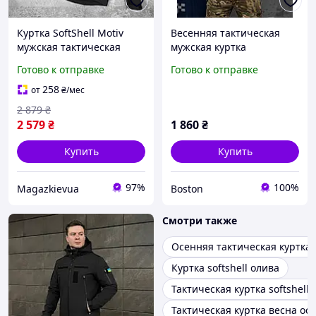
Куртка SoftShell Motiv
Весенняя тактическая
мужская тактическая
мужская куртка
весенняя осенняя с
мультикам софтшел на
Готово к отправке
Готово к отправке
капюшоном Софт Шелл
тонком флисе военная
на флисе черная
водоотталкивающая
258
от
₴
/мес
куртка зсу fur try oll
2 879
₴
2 579
₴
1 860
₴
Купить
Купить
97%
100%
Magazkievua
Boston
Смотри также
Осенняя тактическая куртка
Куртка softshell олива
Тактическая куртка softshell 
Тактическая куртка весна ос