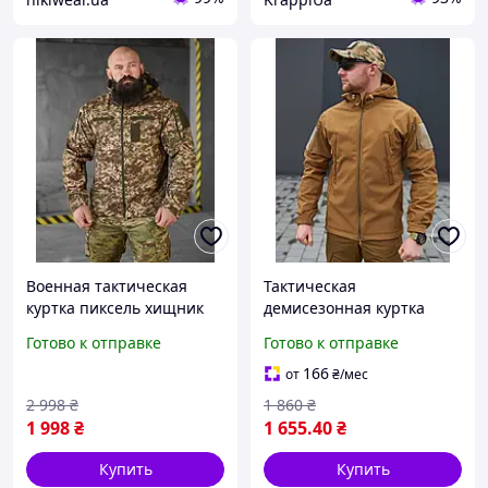
Военная тактическая
Тактическая
куртка пиксель хищник
демисезонная куртка
весенняя softshell ,
SoftShell койот 46-60р,
Готово к отправке
Готово к отправке
Армейская
мужская военная куртка
непромокаемая куртка
софтшел, ветрозащитная
166
от
₴
/мес
пиксель о tdprbl
весенняя куртка с
2 998
₴
1 860
₴
капюшоном
1 998
₴
1 655
.40
₴
Купить
Купить