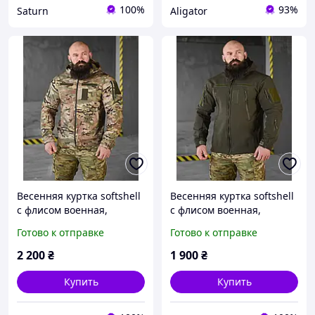
100%
93%
Saturn
Aligator
Весенняя куртка softshell
Весенняя куртка softshell
с флисом военная,
с флисом военная,
тактическая куртка
тактическая куртка
Готово к отправке
Готово к отправке
софтшелл multicam
софтшелл олива
армейская не промокает
армейская не промокает
2 200
₴
1 900
₴
зсу
зсу
Купить
Купить