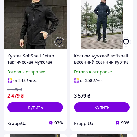
Куртка SoftShell Setup
Костюм мужской softshell
тактическая мужская
весенний осенний куртка
весенняя осенняя на
штаны на флисе
Готово к отправке
Готово к отправке
флисе Софт Шелл теплая
тактический синий
черная
248
358
от
₴
/мес
от
₴
/мес
2 729
₴
2 479
₴
3 579
₴
Купить
Купить
93%
93%
KrappiUa
KrappiUa