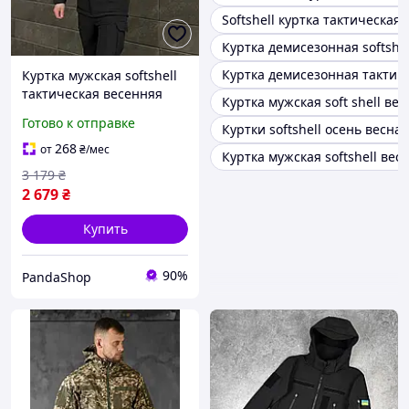
Softshell куртка тактическая
Куртка демисезонная softshel
Куртка демисезонная тактич
Куртка мужская softshell
тактическая весенняя
Куртка мужская soft shell вес
осенняя до 0°C motiv
Готово к отправке
Куртки softshell осень весна
черная ветровка
софтшелл демисезонная
268
от
₴
/мес
Куртка мужская softshell вес
3 179
₴
2 679
₴
Купить
90%
PandaShop