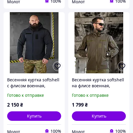
100%
100%
Молот
Молот
Весенняя куртка softshell
Весенняя куртка softshell
с флисом военная,
на флисе военная,
тактическая куртка
тактическая куртка
Готово к отправке
Готово к отправке
софтшелл ДСНС синяя
софтшелл олива
армейская не промокает
армейская не промокает
2 150
₴
1 799
₴
зсу
зсу
Купить
Купить
100%
100%
Молот
Молот