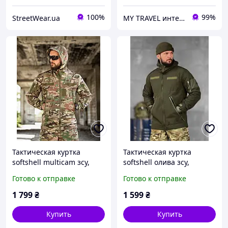
100%
99%
StreetWear.ua
MY TRAVEL интернет-магазин сумок, одежды и аксессуаров
Тактическая куртка
Тактическая куртка
softshell multicam зсу,
softshell олива зсу,
военная
военная
Готово к отправке
Готово к отправке
водоотталкивающая
водоотталкивающая
куртка весенняя на флисе
куртка весенняя на флисе
1 799
₴
1 599
₴
мультикам зсу
олива зсу
Купить
Купить