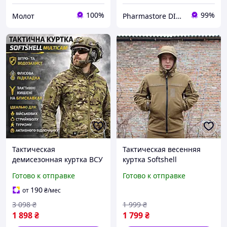
100%
99%
Молот
Pharmastore DISCOUNT
Тактическая
Тактическая весенняя
демисезонная куртка ВСУ
куртка Softshell
Gunfighter Sharkskin
койот,куртка койот весна
Готово к отправке
Готово к отправке
softshell multicam
лето,военная мужская
софтшелл мультикам
куртка койот,куртка койот
190
от
₴
/мес
армейская
зсу,песочная куртка
3 098
₴
1 999
₴
1 898
₴
1 799
₴