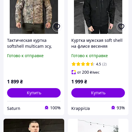
Тактическая куртка
Куртка мужская soft shell
softshell multicam зсу,
на флисе весеняя
военная
осенняя ветровка
Готово к отправке
Готово к отправке
водоотталкивающая
тактическая с липучками
куртка весенняя на флисе
черная
4.5
(2)
мультикам
200
от
₴
/мес
1 899
₴
1 999
₴
Купить
Купить
100%
93%
Saturn
KrappiUa