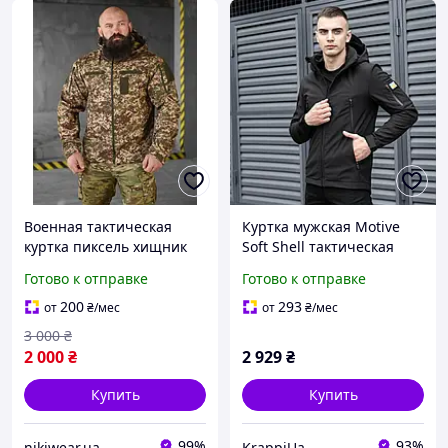
Военная тактическая
Куртка мужская Motive
куртка пиксель хищник
Soft Shell тактическая
весенняя softshell ,
весення осення на флисе
Готово к отправке
Готово к отправке
Армейская
с капюшоном черная
непромокаемая куртка
200
293
от
₴
/мес
от
₴
/мес
пиксель о nikiwe
3 000
₴
2 000
₴
2 929
₴
Купить
Купить
99%
93%
nikiwear.ua
KrappiUa