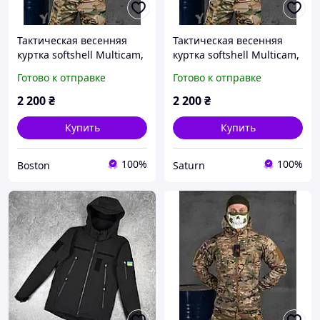
Тактическая весенняя
Тактическая весенняя
куртка softshell Multicam,
куртка softshell Multicam,
военная куртка софтшелл
военная куртка софтшелл
Готово к отправке
Готово к отправке
на флисе, армейская
на флисе, армейская
куртка мультикам fur try
куртка мультикам viy skk
2 200
₴
2 200
₴
oll
tor
Купить
Купить
100%
100%
Boston
Saturn