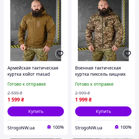
Армейская тактическая
Военная тактическая
куртка койот masad
куртка пиксель хищник
весенняя softshell ,
весенняя softshell ,
Готово к отправке
Готово к отправке
Военная непромокаемая
Армейская
куртка цвета койот
непромокаемая куртка
2 599
₴
2 999
₴
осенняя
пиксель осенняя
1 599
₴
1 999
₴
Купить
Купить
100%
100%
StrogoNW.ua
StrogoNW.ua