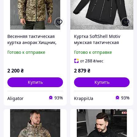
Весенняя тактическая
Куртка SoftShell Motiv
куртка анорак Хищник,
мужская тактическая
мужская военная куртка
весенняя осенняя с
Готово к отправке
Готово к отправке
рип-стоп армейская
капюшоном Софт Шелл
камуфляжная для зсу
на флисе черная
288
от
₴
/мес
2 200
₴
2 879
₴
Купить
Купить
93%
93%
Aligator
KrappiUa