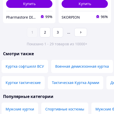
Купить
Купить
99%
96%
Pharmastore DISCOUNT
SKORPION
1
2
3
...
Показано 1 - 29 товаров из 10000+
Смотри также
Куртка софтшелл ВСУ
Военная демисезонная куртка
Куртки тактические
Тактическая Куртка Армии
Д
Популярные категории
Мужские куртки
Спортивные костюмы
Мужские 