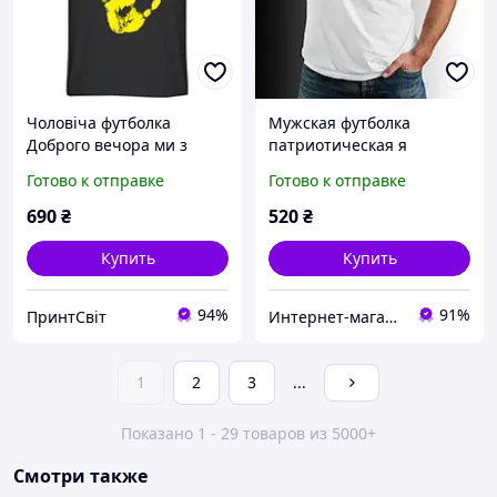
Чоловіча футболка
Мужская футболка
Доброго вечора ми з
патриотическая я
України! Відбиток пальця
Украинец
Готово к отправке
Готово к отправке
українця чорний XS
690
₴
520
₴
Купить
Купить
94%
91%
ПринтСвіт
Интернет-магазин "ЕXCLUSIVE"
1
2
3
...
Показано 1 - 29 товаров из 5000+
Смотри также