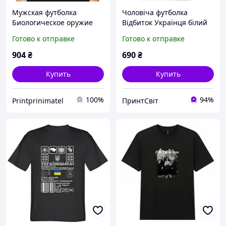
Мужская футболка
Чоловіча футболка
Биологическое оружие
Відбиток Українця білий
украинцев PG01392
XS
Готово к отправке
Готово к отправке
goodreclama
904
₴
690
₴
Купить
Купить
100%
94%
Printprinimatel
ПринтСвіт