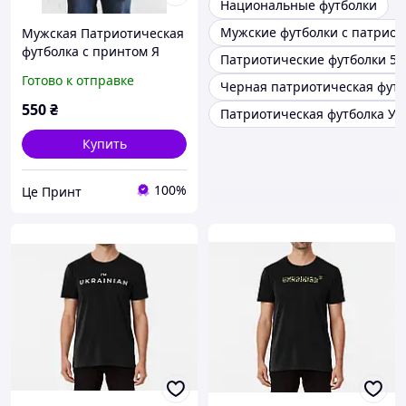
Национальные футболки
Мужские футболки с патрио
Мужская Патриотическая
футболка с принтом Я
Патриотические футболки 5x
Українець і я цим
Готово к отправке
Черная патриотическая футб
пишаюсь Герб України
Тризуб
550
₴
Патриотическая футболка У
Купить
100%
Це Принт