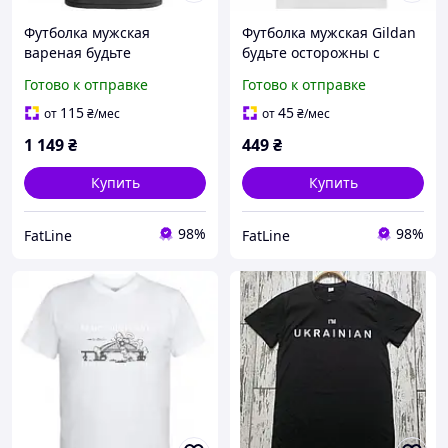
Футболка мужская
Футболка мужская Gildan
вареная будьте
будьте осторожны с
осторожны с желаниями
желаниями украинцев
Готово к отправке
Готово к отправке
украинцев
115
45
от
₴
/мес
от
₴
/мес
1 149
₴
449
₴
Купить
Купить
98%
98%
FatLine
FatLine