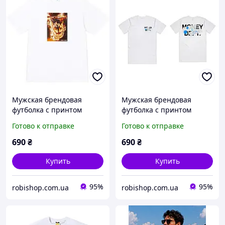
Мужская брендовая
Мужская брендовая
футболка с принтом
футболка с принтом
SUPREME SPITFIRE FLAG,
Money Dept, Белый, XS
Готово к отправке
Готово к отправке
Белый, XS
690
₴
690
₴
Купить
Купить
95%
95%
robishop.com.ua
robishop.com.ua