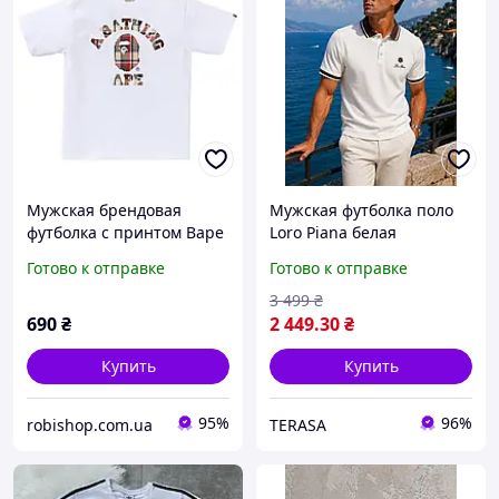
Мужская брендовая
Мужская футболка поло
футболка с принтом Bape
Loro Piana белая
Check College, Белый, XS
хлопковая, брендовая
Готово к отправке
Готово к отправке
тенниска Лоро Пиано
премиум на лето
3 499
₴
трикотажная футболка с
690
₴
2 449
.30
₴
воротником
Купить
Купить
95%
96%
robishop.com.ua
TERASA