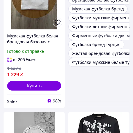
Мужская футболка бренд
Футболки мужские фирменн
Футболки летние фирменные
Фирменные футболки для м
Мужская футболка белая
брендовая базовая с
Футболка бренд турция
логотипом Armani Salex
Готово к отправке
Желтая брендовая футболка
Чоловіча футболка армані
біла брендова базова з
205
от
₴
/мес
Футболки мужские белые тур
логотипом Armani
1 627
₴
1 229
₴
Купить
98%
Salex