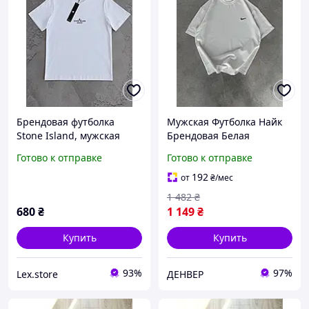
Брендовая футболка
Мужская Футболка Найк
Stone Island, мужская
Брендовая Белая
футболка белого цвета,
Однотонная С Логотипом
Готово к отправке
Готово к отправке
белая футболка Stone
Nike Денвер Футболка
Island для мужчин
Чоловіча Найк Брендова
192
от
₴
/мес
Біла Однотонна З
1 482
₴
680
₴
1 149
₴
Купить
Купить
93%
97%
Lex.store
ДЕНВЕР