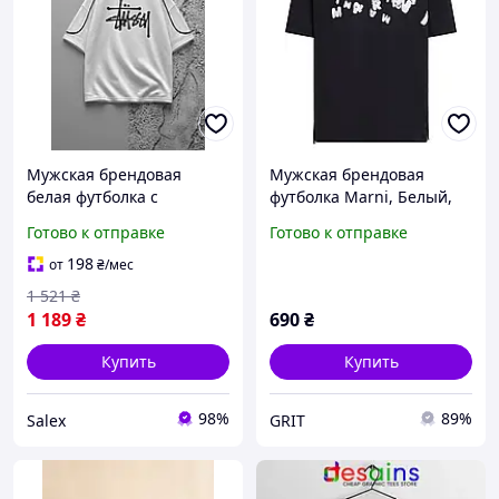
Мужская брендовая
Мужская брендовая
белая футболка с
футболка Marni, Белый,
логотипом спортивная
XS
Готово к отправке
Готово к отправке
Salex Чоловіча брендова
футболка біла з
198
от
₴
/мес
логотипом спортивна
1 521
₴
1 189
₴
690
₴
Купить
Купить
98%
89%
Salex
GRIT