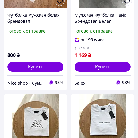
Футболка мужская белая
Мужская Футболка Найк
брендовая
Брендовая Белая
Однотонная С Логотипом
Готово к отправке
Готово к отправке
Nike Salex Футболка
Чоловіча Найк Брендова
195
от
₴
/мес
Біла Однотонна З
1 515
₴
Логотипом
800
₴
1 169
₴
Купить
Купить
98%
98%
Nice shop - Сумки Платки Косметика
Salex