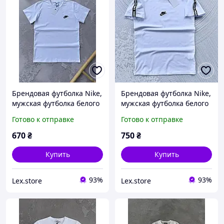
Брендовая футболка Nike,
Брендовая футболка Nike,
мужская футболка белого
мужская футболка белого
цвета, белая футболка
цвета, белая футболка
Готово к отправке
Готово к отправке
Nike для мужчин с
Nike для мужчин с
вышитым логотипом
лампасами и вышитым
670
₴
750
₴
логотипом
Купить
Купить
93%
93%
Lex.store
Lex.store