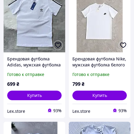
Брендовая футболка
Брендовая футболка Nike,
Adidas, мужская футболка
мужская футболка белого
белого цвета, белая
цвета, белая футболка
Готово к отправке
Готово к отправке
футболка Adidas для
Nike для мужчин
мужчин
699
₴
799
₴
Купить
Купить
93%
93%
Lex.store
Lex.store