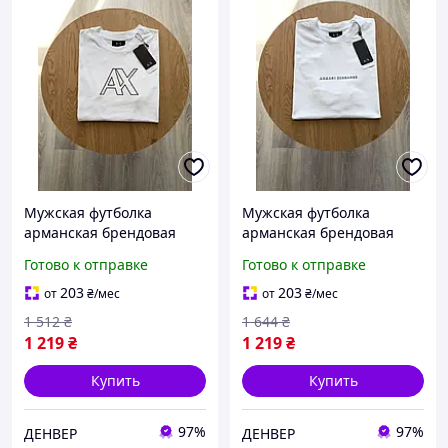
Мужская футболка
Мужская футболка
арманская брендовая
арманская брендовая
белая базовая с
базовая белая с
Готово к отправке
Готово к отправке
логотипом Armani Денвер
логотипом Armani Денвер
Чоловіча футболка армані
Чоловіча футболка армані
203
203
от
₴
/мес
от
₴
/мес
брендова біла базова
брендова базова біла
1 512
₴
1 644
₴
1 219
₴
1 219
₴
Купить
Купить
97%
97%
ДЕНВЕР
ДЕНВЕР