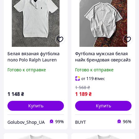
Белая вязаная футболка
Футболка мужская белая
поло Polo Ralph Lauren
найк брендовая оверсайз
мужская на молнии,
базовая Nike knt BUYT
Готово к отправке
Готово к отправке
брендовое поло Поло
Футболка чоловіча біла
Ральф Лоурен с
найк брендова оверсайз
119
от
₴
/мес
логотипом
базова Nike knt
1 568
₴
1 148
₴
1 189
₴
Купить
Купить
99%
96%
Golubov_Shop_UA
BUYT