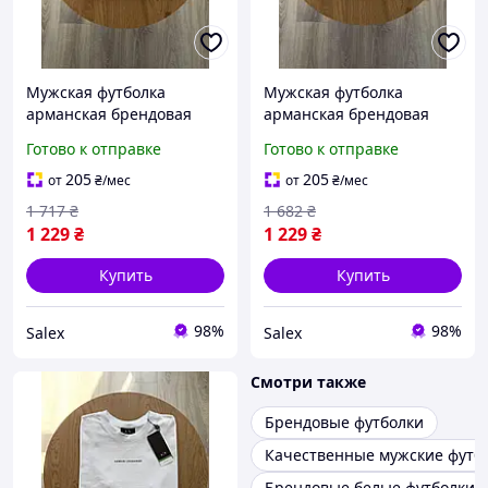
Мужская футболка
Мужская футболка
арманская брендовая
арманская брендовая
белая базовая с
базовая белая с
Готово к отправке
Готово к отправке
логотипом Armani Salex
логотипом Armani Salex
Чоловіча футболка армані
Чоловіча футболка армані
205
205
от
₴
/мес
от
₴
/мес
брендова біла базова
брендова базова біла
1 717
₴
1 682
₴
1 229
₴
1 229
₴
Купить
Купить
98%
98%
Salex
Salex
Смотри также
Брендовые футболки
Качественные мужские футб
Брендовые белые футболки