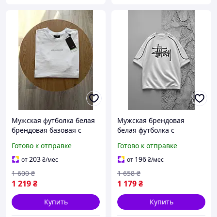
Мужская футболка белая
Мужская брендовая
брендовая базовая с
белая футболка с
логотипом Armani Денвер
логотипом спортивная
Готово к отправке
Готово к отправке
Чоловіча футболка армані
Денвер Чоловіча
біла брендова базова з
брендова футболка біла з
203
196
от
₴
/мес
от
₴
/мес
логотипом
логотипом спортивна
1 600
₴
1 658
₴
1 219
₴
1 179
₴
Купить
Купить