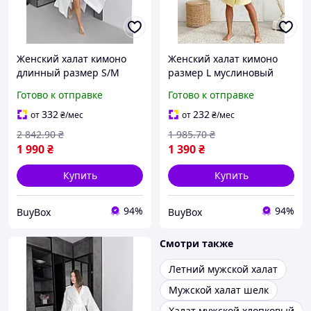
Женский халат кимоно
Женский халат кимоно
длинный размер S/M
размер L муслиновый
муслиновый домашний
халат для дома легкая
Готово к отправке
Готово к отправке
халат белый халат для
хлопковая домашняя
дома весенний халат
одежда халат из муслина
332
232
от
₴
/мес
от
₴
/мес
2 842
.90
₴
1 985
.70
₴
1 990
₴
1 390
₴
Купить
Купить
94%
94%
BuyBox
BuyBox
Смотри также
Летний мужской халат
Мужской халат шелк
Халат мужской хлопковый