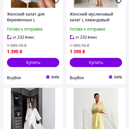
Женский халат для
Женский муслиновый
беременных L
халат L лавандовый
муслиновый халат
легкий домашний халат
Готово к отправке
Готово к отправке
кимоно домашний халат
из хлопка халат кимоно
из хлопка легкая одежда
халат для отдыха
232
232
от
₴
/мес
от
₴
/мес
для роддома
1 985
.70
₴
1 985
.70
₴
1 390
₴
1 390
₴
Купить
Купить
94%
94%
BuyBox
BuyBox