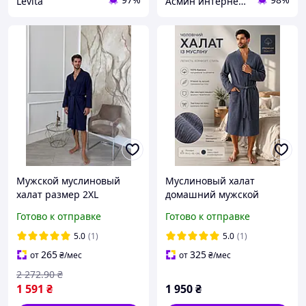
Levita
Асмин интернет магазин
Мужской муслиновый
Муслиновый халат
халат размер 2XL
домашний мужской
домашний халат из
темно серый, Удобный
Готово к отправке
Готово к отправке
хлопка легкий летний
домашний халат для
халат для мужчин банная
мужчин хлопковый
5.0
(1)
5.0
(1)
одежда box2
легкий
265
325
от
₴
/мес
от
₴
/мес
2 272
.90
₴
1 591
₴
1 950
₴