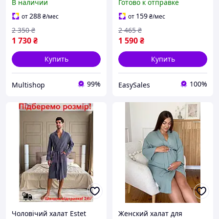
В наличии
Готово к отправке
для мужчин хлопковый
комфортний одяг для
легкий, Халат из муслина
чоловіків S
288
159
от
₴
/мес
от
₴
/мес
2 350
₴
2 465
₴
1 730
₴
1 590
₴
Купить
Купить
99%
100%
Multishop
EasySales
Чоловічий халат Estet
Женский халат для