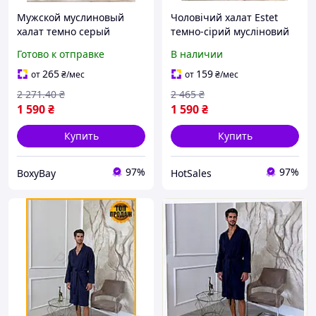
Мужской муслиновый
Чоловічий халат Estet
халат темно серый
темно-сірий мусліновий
размер XL домашний
для дому з кишенями
Готово к отправке
В наличии
халат для мужчин легкий
комфортний одяг для
халат из хлопка халат
чоловіків S
265
159
от
₴
/мес
от
₴
/мес
2 271
.40
₴
2 465
₴
1 590
₴
1 590
₴
Купить
Купить
97%
97%
BoxyBay
HotSales