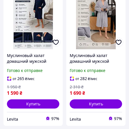
Муслиновый халат
Муслиновый халат
домашний мужской
домашний мужской
темно синий, Удобный
серый, Удобный
Готово к отправке
Готово к отправке
домашний халат для
домашний халат для
мужчин хлопковый
мужчин хлопковый
265
282
от
₴
/мес
от
₴
/мес
легкий
легкий, Халат из муслина
1 950
₴
2 310
₴
1 590
₴
1 690
₴
Купить
Купить
97%
97%
Levita
Levita