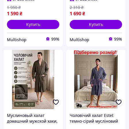
легкий
легкий, Халат из муслина
1 950
₴
2 310
₴
1 590
₴
1 690
₴
Купить
Купить
99%
99%
Multishop
Multishop
Муслиновый халат
Чоловічий халат Estet
домашний мужской хаки,
темно-сірий мусліновий
Удобный домашний халат
для дому з кишенями