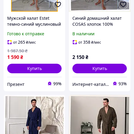
Мужской халат Estet
Синий домашний халат
темно-синий муслиновый
COSAS хлопок 100%
из 100% хлопка для дома
размер M, 90K26987A
Готово к отправке
В наличии
комфортный халат для
мужчин
265
358
от
₴
/мес
от
₴
/мес
1 987
.50
₴
1 590
₴
2 150
₴
Купить
Купить
99%
93%
Презент
Интернет-каталог скидок "Гривна Маркет"