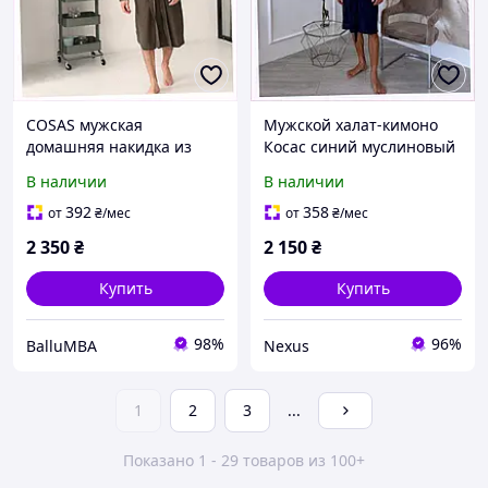
COSAS мужская
Мужской халат-кимоно
домашняя накидка из
Косас синий муслиновый
муслина 9026PAA991
902K698A8
В наличии
В наличии
392
358
от
₴
/мес
от
₴
/мес
2 350
₴
2 150
₴
Купить
Купить
98%
96%
BalluMBA
Nexus
1
2
3
...
Показано 1 - 29 товаров из 100+