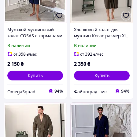
Мужской муслиновый
Хлопковый халат для
халат COSAS с карманами
мужчин Косас размер XL,
синий AE902A6987
90M2699C3
В наличии
В наличии
358
392
от
₴
/мес
от
₴
/мес
2 150
₴
2 350
₴
Купить
Купить
94%
94%
OmegaSquad
Файноград - місто файних речей