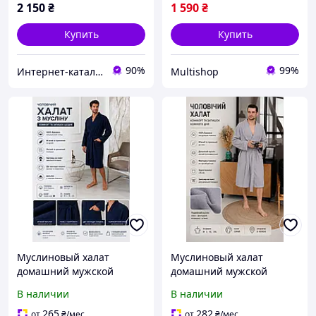
2 150
₴
1 590
₴
Купить
Купить
90%
99%
Интернет-каталог скидок Техно ECO
Multishop
Муслиновый халат
Муслиновый халат
домашний мужской
домашний мужской
темно синий, Удобный
серый, Удобный
В наличии
В наличии
домашний халат для
домашний халат для
мужчин хлопковый
мужчин хлопковый
265
282
от
₴
/мес
от
₴
/мес