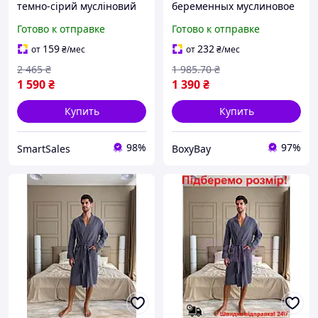
темно-сірий мусліновий
беременных муслиновое
для дому з кишенями
кимоно халат оливковый
Готово к отправке
Готово к отправке
комфортний одяг для
домашняя одежда для
чоловіків S
беременных 2XL легкий
159
232
от
₴
/мес
от
₴
/мес
халат
2 465
₴
1 985
.70
₴
1 590
₴
1 390
₴
Купить
Купить
98%
97%
SmartSales
BoxyBay