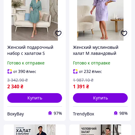
Женский подарочный
Женский муслиновый
набор с халатом S
халат M лавандовый
муслиновый халат
домашний халат из
Готово к отправке
Готово к отправке
кимоно повязка для волос
хлопка легкий халат
скраб для тела
кимоно для отдыха и
390
232
от
₴
/мес
от
₴
/мес
дома box2
3 342
.90
₴
1 987
.10
₴
2 340
₴
1 391
₴
Купить
Купить
97%
98%
BoxyBay
TrendyBox