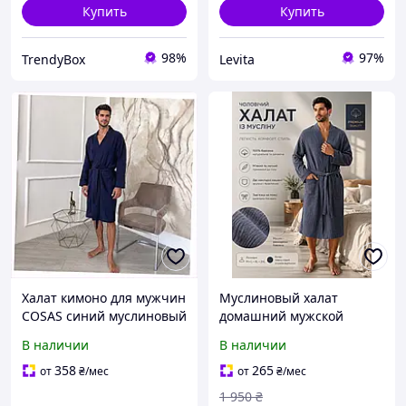
Купить
Купить
98%
97%
TrendyBox
Levita
Халат кимоно для мужчин
Муслиновый халат
COSAS синий муслиновый
домашний мужской
M, T9026A98K7
темно серый, Удобный
В наличии
В наличии
домашний халат для
мужчин хлопковый
358
265
от
₴
/мес
от
₴
/мес
легкий
1 950
₴