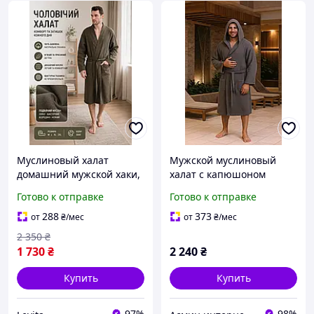
Муслиновый халат
Мужской муслиновый
домашний мужской хаки,
халат с капюшоном
Удобный домашний халат
серый, 4-х слойный,
Готово к отправке
Готово к отправке
для мужчин хлопковый
кимоно, 100% хлопок
легкий, Халат из муслина
Lekesiz Турция XL (50)
288
373
от
₴
/мес
от
₴
/мес
2 350
₴
1 730
₴
2 240
₴
Купить
Купить
97%
98%