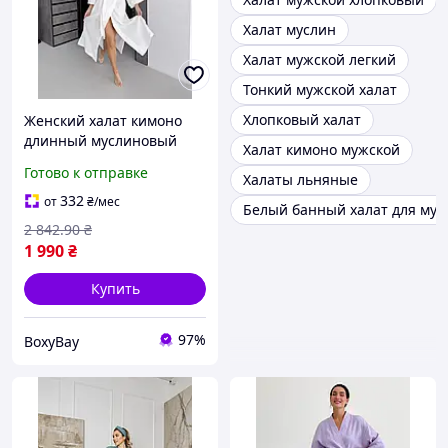
Халат муслин
Халат мужской легкий
Тонкий мужской халат
Хлопковый халат
Женский халат кимоно
длинный муслиновый
Халат кимоно мужской
белый размер L XL
Готово к отправке
Халаты льняные
домашний халат с поясом
теплый халат для дома
332
от
₴
/мес
Белый банный халат для му
2 842
.90
₴
1 990
₴
Купить
97%
BoxyBay