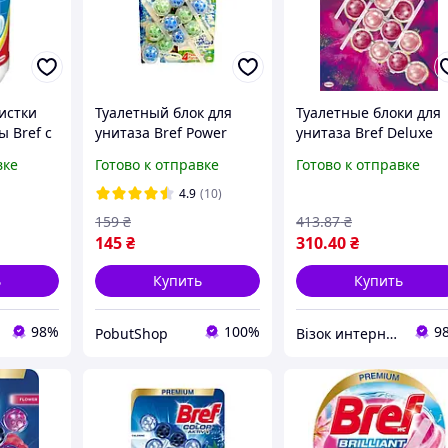
истки
Туалетный блок для
Туалетные блоки для
 Bref с
унитаза Bref Power
унитаза Bref Deluxe
н 500 г
Aktiv Хвойная свежесть
Изящная магнолия 4
вке
Готово к отправке
Готово к отправке
)
3*50
шт х 50 г
(9000101819038)
4.9
(10)
159
₴
413
.87
₴
145
₴
310
.40
₴
ь
Купить
Купить
98%
100%
9
PobutShop
Візок интернет-магазин