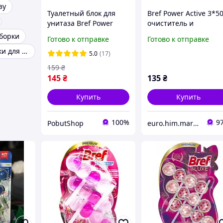
зу
Туалетный блок для
Bref Power Active 3*50
унитаза Bref Power
очиститель и
Aktiv Океанська
освежитель для
уборки
Готово к отправке
Готово к отправке
свіжість 3*50
туалетов
Туалетные блоки для унитаза Bref
5.0
(17)
159
₴
145
₴
135
₴
Купить
Купить
100%
9
PobutShop
euro.him.marina