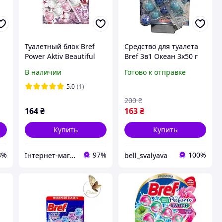
Туалетный блок Bref
Средство для туалета
Power Aktiv Beautiful
Bref 3в1 Океан 3х50 г
Japan 3шт х 50г
В наличии
Готово к отправке
5.0
(1)
200
₴
164
₴
163
₴
Купить
Купить
8%
97%
100%
Інтернет-магазин підгузників та побутової хімії VIKI Home
bell_svalyava