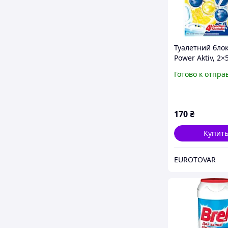
Туалетний блок
Power Aktiv, 2×
Готово к отпра
170
₴
Купит
EUROTOVAR