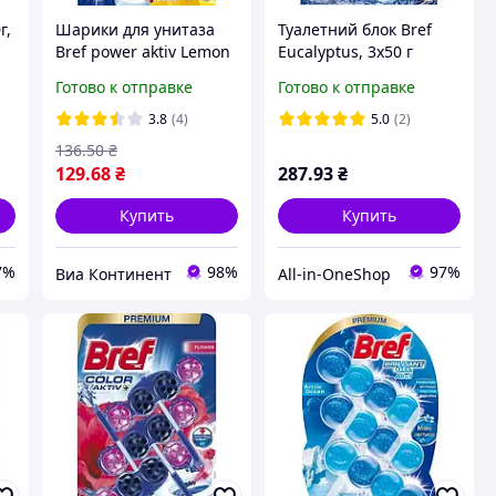
г,
Шарики для унитаза
Туалетний блок Bref
Bref power aktiv Lemon
Eucalyptus, 3х50 г
3x50 г
Готово к отправке
Готово к отправке
3.8
(4)
5.0
(2)
136
.50
₴
129
.68
₴
287
.93
₴
Купить
Купить
7%
98%
97%
Виа Континент
All-in-OneShop