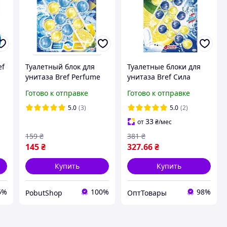
ef
Туалетный блок для
Туалетные блоки для
унитаза Bref Perfume
унитаза Bref Сила
switch 3*50
Актив Лимонная
Готово к отправке
Готово к отправке
Свежесть 50г*4 шт
5.0
(3)
5.0
(2)
33
от
₴
/мес
159
₴
381
₴
145
₴
327
.66
₴
Купить
Купить
6%
100%
98%
PobutShop
ОптТовары