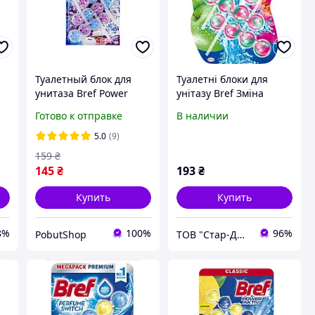
Туалетный блок для
Туалетні блоки для
унитаза Bref Power
унітазу Bref Зміна
Aktiv Лаванда 3*50
аромату Яблуко-Лотос,
Готово к отправке
В наличии
3х50 г
5.0
(9)
159
₴
145
₴
193
₴
Купить
Купить
8%
100%
96%
PobutShop
ТОВ "Стар-Драйв"