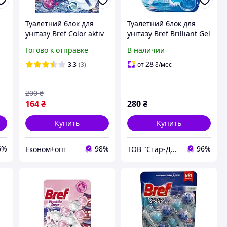
Туалетний блок для
Туалетний блок для
унітазу Bref Color aktiv
унітазу Bref Brilliant Gel
Квіткова свіжість 150 г
All in 1 Арктичний
Готово к отправке
В наличии
(3 шт. х 50 г)
океан, 3х42 г
28
3.3
(3)
от
₴
/мес
200
₴
164
₴
280
₴
Купить
Купить
6%
98%
96%
Економ+опт
ТОВ "Стар-Драйв"