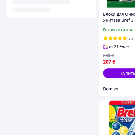
Блоки для Очи
Унитаза Bref 3
Power Aktiv Ср
Готово к отпра
для Прочистки
Дезинфициру
5.0
Средство для Т
21
от
₴
/мес
230
₴
207
₴
Купит
Domivo