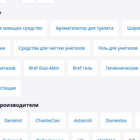
е
е моющее средство
Ароматизатор для туалета
Шарик
оки
Средства для чистки унитазов
Гель для унитазов
нитазов
Bref Duo-Aktiv
Bref гель
Гигиенические 
истящие
производители
Denkmit
ChanteClair
Astonish
Domestos