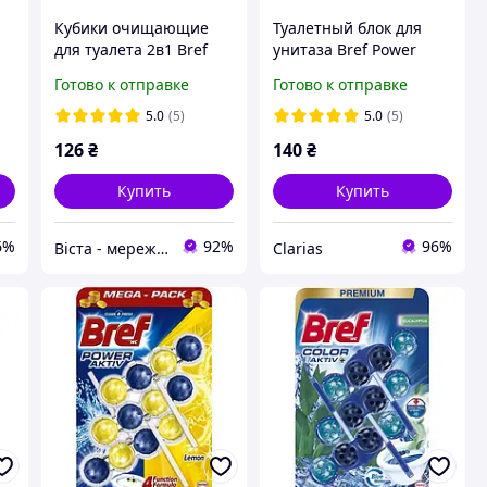
Кубики очищающие
Туалетный блок для
для туалета 2в1 Bref
унитаза Bref Power
Duo-Cubes 100г
Aktiv Beautiful Japan
Готово к отправке
Готово к отправке
(bf.97242)
3*50
5.0
(5)
5.0
(5)
126
₴
140
₴
Купить
Купить
6%
92%
96%
Віста - мережа будівельно-господарчих маркетів
Clarias