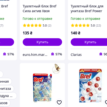
 Bref
Туалетный блок Bref
Туалетный блок для
Сила актив Хвоя
унитаза Bref Power
Триопак 3*50 г
Aktiv Лимон 3*50
вке
Готово к отправке
Готово к отправке
(7)
5.0
(2)
5.0
(22)
135
₴
140
₴
ь
Купить
Купить
97%
97%
9
euro.him.marina
Clarias
я
анная
унитаза
Освежитель воздуха для дома
тазов