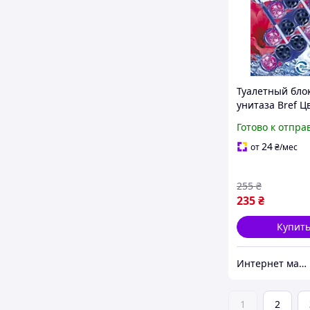
Туалетный бло
унитаза Bref Ц
вода Цветочна
Готово к отпра
свежесть 3 шт х
(900010102406
24
от
₴
/мес
1853414)
255
₴
235
₴
Купит
Интернет магазин "Домовичок"
1
2