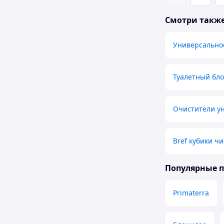
Смотри такж
Универсально
Туалетный бл
Очистители у
Bref кубики ч
Популярные 
Primaterra