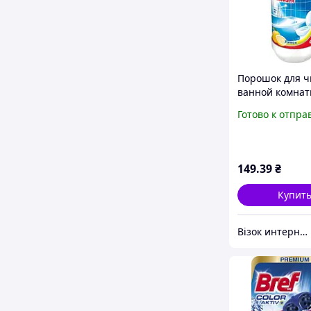
Порошок для ч
ванной комнаты
ароматом лимо
Готово к отпра
(9000100245845
149
.39
₴
Купит
Візок интернет-магазин