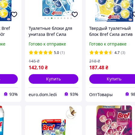
 Bref
Туалетные блоки для
Твердый туалетный
50г
унитаза Bref Сила
блок Bref Сила актив
Актив Океанская
Лимон Дуопак 2х50 г
вке
Готово к отправке
Готово к отправке
Свежесть Триопак 150 г
(9000100656832)
(9000100753494)
5.0
(1)
4.7
(3)
145
₴
218
₴
142
.10
₴
187
.48
₴
ь
Купить
Купить
93%
93%
9
euro.dom.ledi
ОптТовары