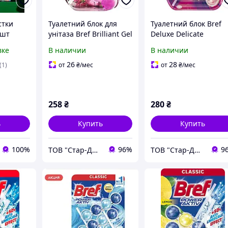
стки
Туалетний блок для
Туалетний блок Bref
 шт
унітаза Bref Brilliant Gel
Deluxe Delicate
едство
All in 1 Весняний дощ,
Magnolia, 3х50 г
вке
В наличии
В наличии
 Унитаза
3х42 г
ющее
26
28
(1)
от
₴
/мес
от
₴
/мес
уалета
258
₴
280
₴
ь
Купить
Купить
100%
96%
9
ТОВ "Стар-Драйв"
ТОВ "Стар-Драйв"