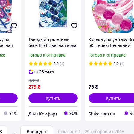
к для
Твердый туалетный
Кульки для унітазу Br
ветная
блок Bref Цветная вода
50г гелеві Весняний
я
Цветочная свежесть
дощ
вке
Готово к отправке
Готово к отправке
 50 г
3*50 г
7/900010
5.0
(1)
5.0
(1)
28
от
₴
/мес
372
₴
279
₴
75
₴
ь
Купить
Купить
91%
96%
9
Дім і Комфорт
Shiko.com.ua
3
...
Вперед
Показано 1 - 29 товаров из 700+