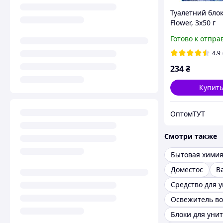
Туалетний блок
Flower, 3х50 г
Готово к отпра
4.9
234
₴
Купит
ОптомТУТ
Смотри также
Бытовая хими
Доместос
В
Средство для 
Блоки для уни