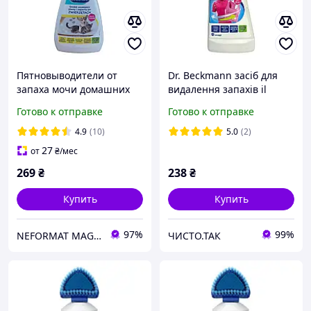
Пятновыводители от
Dr. Beckmann засіб для
запаха мочи домашних
видалення запахів il
животных Dr.Beckmann
rimuovi odori для усіх
Готово к отправке
Готово к отправке
650 мл
типів білизни
smacchiatore 14 прань,
4.9
(10)
5.0
(2)
500 мл
27
от
₴
/мес
269
₴
238
₴
Купить
Купить
97%
99%
NEFORMAT MAGAZ
ЧИСТО.ТАК