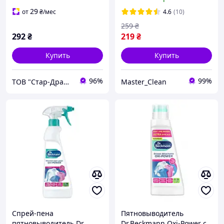
Flecken-Bürste 400мл
29
от
₴
/мес
4.6
(10)
259
₴
292
₴
219
₴
Купить
Купить
96%
99%
ТОВ "Стар-Драйв"
Master_Clean
Спрей-пена
Пятновыводитель
пятновыводитель Dr
Dr.Beckmann Oxi-Power с