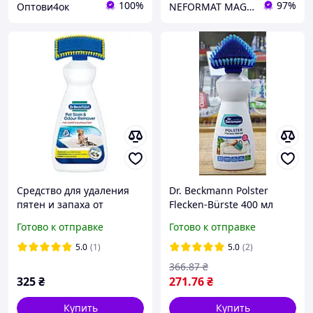
100%
97%
Оптови4ок
NEFORMAT MAGAZ
Средство для удаления
Dr. Beckmann Polster
пятен и запаха от
Flecken-Bürste 400 мл
домашних животных Dr.
засіб для очищення
Готово к отправке
Готово к отправке
Beckmann Pet Stain &
меблевої оббивки з
Odour Remover 650 мл
щіткою
5.0
(1)
5.0
(2)
366
.87
₴
325
₴
271
.76
₴
Купить
Купить