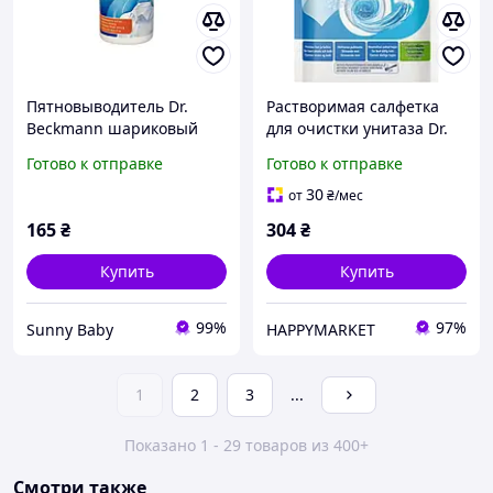
Пятновыводитель Dr.
Растворимая салфетка
Beckmann шариковый
для очистки унитаза Dr.
универсальный
Beckmann Magic Leaves
Готово к отправке
Готово к отправке
компактный дорожный
Океанский бриз 20 шт
smacchiatore roll on, 75
(4008455615813)
30
от
₴
/мес
мл
165
₴
304
₴
Купить
Купить
99%
97%
Sunny Baby
HAPPYMARKET
1
2
3
...
Показано 1 - 29 товаров из 400+
Смотри также