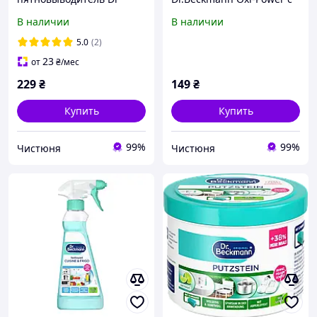
Beckmann Oxi-Power
щеткой, жидкий, 250 мл
В наличии
В наличии
кислородный
универсальный 500 мл
5.0
(2)
23
от
₴
/мес
229
₴
149
₴
Купить
Купить
99%
99%
Чистюня
Чистюня