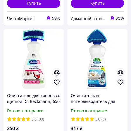
Купить
Купить
99%
95%
ЧистоМаркет
Домашній затишок
Очиститель для ковров со
Очиститель и
щеткой Dr. Beckmann, 650
пятновыводитель для
мл
обивки Dr. Beckmann
Готово к отправке
Готово к отправке
Polster Flecken-Burste 400
мл
5.0
(33)
5.0
(3)
250
₴
317
₴