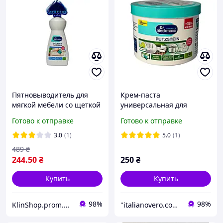
Пятновыводитель для
Крем-паста
мягкой мебели со щеткой
универсальная для
Dr. Beckmann Polster
чистки разных
Готово к отправке
Готово к отправке
Flecken-Bürste 400 мл
поверхностей Dr.
Beckmann Putzstein 550
3.0
(1)
5.0
(1)
мл
489
₴
244
.50
₴
250
₴
Купить
Купить
98%
98%
KlinShop.prom.ua - интернет магазин бытовой химии из Европы
"italianovero.com.ua" - интернет-магазин продуктов и бытовой химии из Европы