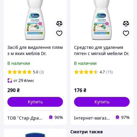
Засіб для видалення плям
Средство для удаления
з м яких меблів Dr.
пятен с мягкой мебели Dr.
Beckmann, 400 мл
Beckmann, 400 мл
В наличии
В наличии
5.0
(3)
4.7
(15)
29
от
₴
/мес
290
₴
176
₴
Купить
Купить
96%
97%
ТОВ "Стар-Драйв"
Інтернет-магазин підгузників та побутової хімії VIKI Home
Смотри также