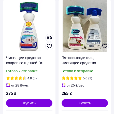
Чистящее средство
Пятновыводитель,
ковров со щеткой Dr.
чистящее средство
Beckmann 650мл
ковров Dr. Beckmann со
Готово к отправке
Готово к отправке
щеткой 650 мл
4.8
(37)
5.0
(3)
28
26
от
₴
/мес
от
₴
/мес
275
₴
265
₴
Купить
Купить