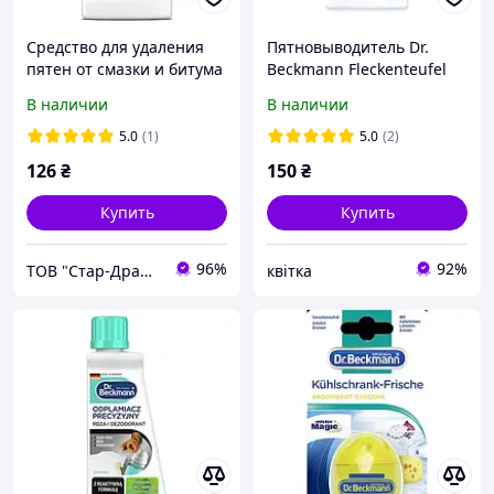
Средство для удаления
Пятновыводитель Dr.
пятен от смазки и битума
Beckmann Fleckenteufel
Dr. Beckmann 50мл
Fetthaltiges & Saucen от
В наличии
В наличии
масла, шоколада, соусов
и многого другого 50 мл
5.0
(1)
5.0
(2)
126
₴
150
₴
Купить
Купить
96%
92%
ТОВ "Стар-Драйв"
квітка