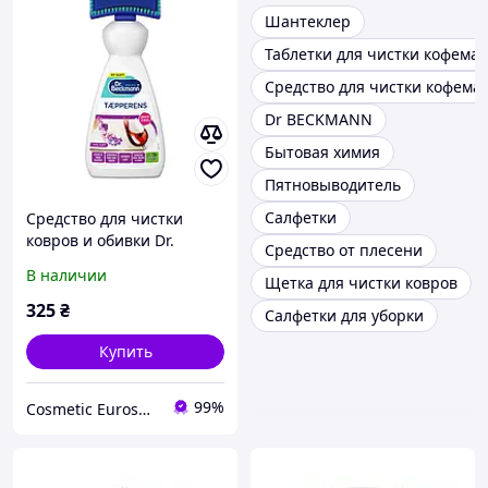
Шантеклер
Таблетки для чистки кофем
Средство для чистки кофем
Dr BECKMANN
Бытовая химия
Пятновыводитель
Салфетки
Средство для чистки
ковров и обивки Dr.
Средство от плесени
Beckmann Viol Duft
В наличии
Щетка для чистки ковров
(Аромат фиалки) с щеткой
650 мл
325
₴
Салфетки для уборки
Купить
99%
Cosmetic Euroshop