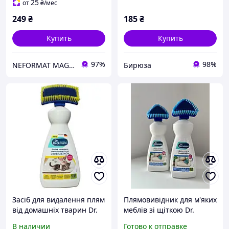
25
от
₴
/мес
249
₴
185
₴
Купить
Купить
97%
98%
NEFORMAT MAGAZ
Бирюза
Засіб для видалення плям
Плямовивідник для м'яких
від домашніх тварин Dr.
меблів зі щіткою Dr.
Beckmann, 650 мл
Beckmann POLSTER
В наличии
Готово к отправке