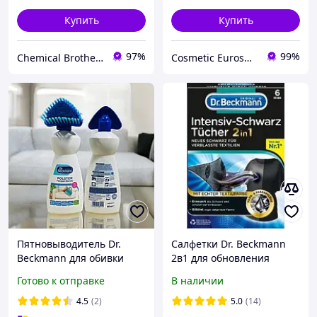
Купить
Купить
97%
99%
Chemical Brothers
Cosmetic Euroshop
Пятновыводитель Dr.
Салфетки Dr. Beckmann
Beckmann для обивки
2в1 для обновления
мягкой мебели 400 мл
черного цвета и ткани 6
Готово к отправке
В наличии
шт
4.5
(2)
5.0
(14)