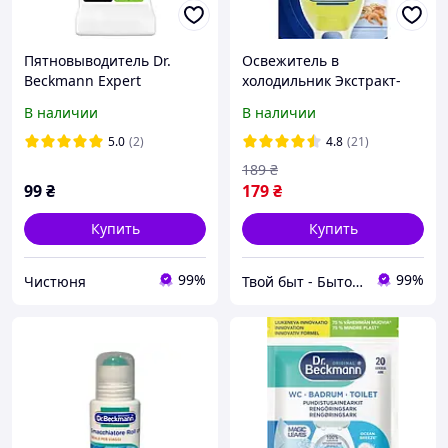
Пятновыводитель Dr.
Освежитель в
Beckmann Expert
холодильник Экстракт-
«Ржавчина и дезодорант»
Лимона Dr. Beckmann, 40
В наличии
В наличии
50 мл
g (Германия) Dr.
Beckmann Kühlschrank-
5.0
(2)
4.8
(21)
Frische Limone
189
₴
99
₴
179
₴
Купить
Купить
99%
99%
Чистюня
Твой быт - Бытовая химия и товары для дома!