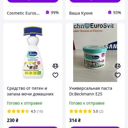
99%
93%
Cosmetic Euroshop
Ваша Кухня
Средство от пятен и
Универсальная паста
запаха мочи домашних
Dr.Beckmann E25
животных Dr.Beckmann,
Готово к отправке
Готово к отправке
650 мл
4.5
(16)
5.0
(2)
230
₴
314
₴