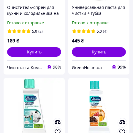
Очиститель-спрей для
Универсальная паста для
кухни и холодильника на
чистки + губка
250 мл Dr. Beckmann
Dr.Beckmann putzstein,
Готово к отправке
Готово к отправке
Nettoyant Cuisine & Frigo
550 г
5.0
(2)
5.0
(4)
189
₴
445
₴
Купить
Купить
98%
99%
Чистота та Комфорт
GreenHol.in.ua