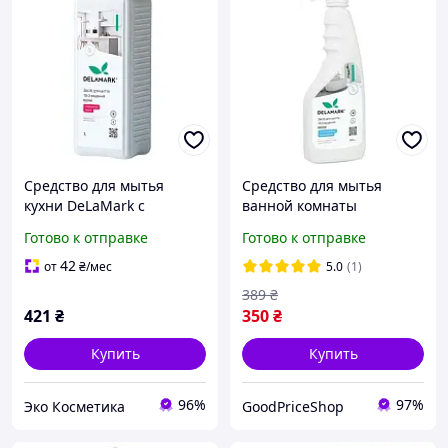
Средство для мытья
Средство для мытья
кухни DeLaMark с
ванной комнаты
ароматом вишни, 1 л
DeLaMark Белые цветы
Готово к отправке
Готово к отправке
хлопка 500 мл
(4820152333667)
42
от
₴
/мес
5.0
(1)
389
₴
421
₴
350
₴
Купить
Купить
96%
97%
Эко Косметика
GoodPriceShop