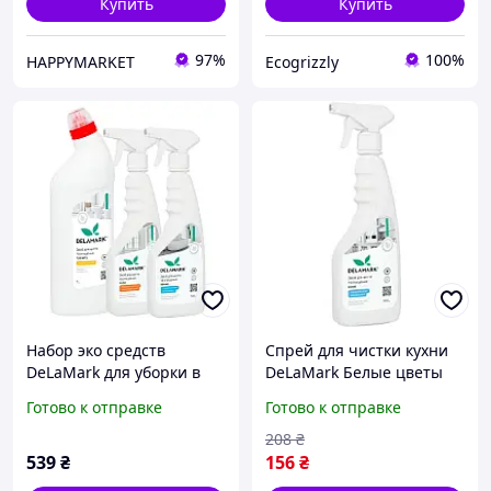
Купить
Купить
97%
100%
HAPPYMARKET
Ecogrizzly
Набор эко средств
Спрей для чистки кухни
DeLaMark для уборки в
DeLaMark Белые цветы
ванной комнате
хлопка 500 мл
Готово к отправке
Готово к отправке
(4820152333674) v
208
₴
539
₴
156
₴