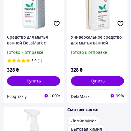
Средство для мытья
Универсальное средство
ванной DeLaMark с
для мытья ванной
ароматом вишни, 1 л
комнаты Delamark с
Готово к отправке
Готово к отправке
ароматом вишни 1 л
(4820152331885)
5.0
(1)
328
₴
328
₴
Купить
Купить
100%
99%
Ecogrizzly
DelaMark
Смотри также
Лимонадник
Бытовая химия