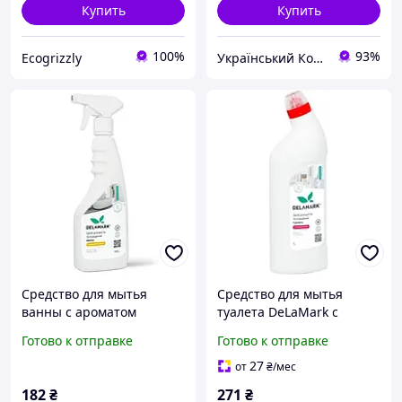
Купить
Купить
100%
93%
Ecogrizzly
Український Кошик
Средство для мытья
Средство для мытья
ванны с ароматом
туалета DeLaMark с
Лимона DeLaMark, 500 мл
ароматом вишни 1 л
Готово к отправке
Готово к отправке
(4820152330758)
27
от
₴
/мес
182
₴
271
₴