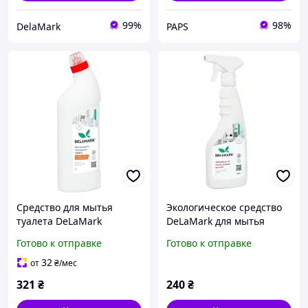
99%
98%
DelaMark
PAPS
Средство для мытья
Экологическое средство
туалета DeLaMark
DeLaMark для мытья
Жасмин и апельсиновый
грилей, духовок другого
Готово к отправке
Готово к отправке
цветок 1 л
кухонного оборудования
(4820152333759)
и поверхностей, 500 мл
32
от
₴
/мес
321
₴
240
₴