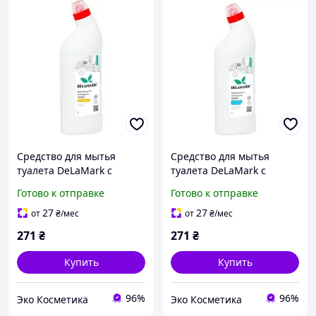
Средство для мытья
Средство для мытья
туалета DeLaMark с
туалета DeLaMark с
ароматом лимона, 1 л
ароматом белых цветов
Готово к отправке
Готово к отправке
хлопка, 1 л
27
27
от
₴
/мес
от
₴
/мес
271
₴
271
₴
Купить
Купить
96%
96%
Эко Косметика
Эко Косметика