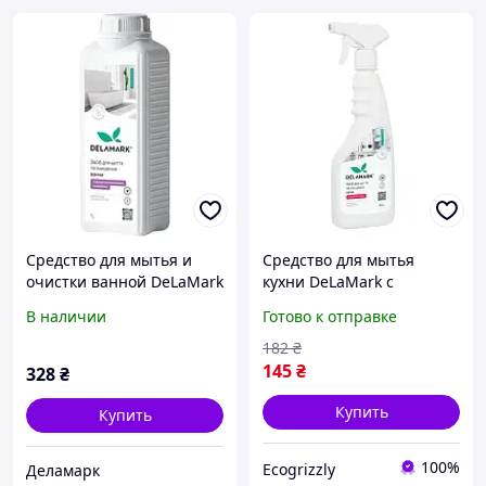
Средство для мытья и
Средство для мытья
очистки ванной DeLaMark
кухни DeLaMark с
лимонник с вербеной 1 л
ароматом вишни, 500 мл
В наличии
Готово к отправке
(4820152334121)
182
₴
145
₴
328
₴
Купить
Купить
100%
Ecogrizzly
Деламарк