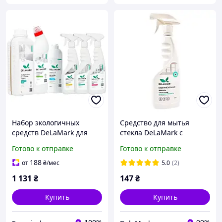
Набор экологичных
Средство для мытья
средств DeLaMark для
стекла DeLaMark с
уборки во всем доме
ароматом свежести, 0,5 л
Готово к отправке
Готово к отправке
188
от
₴
/мес
5.0
(2)
1 131
₴
147
₴
Купить
Купить