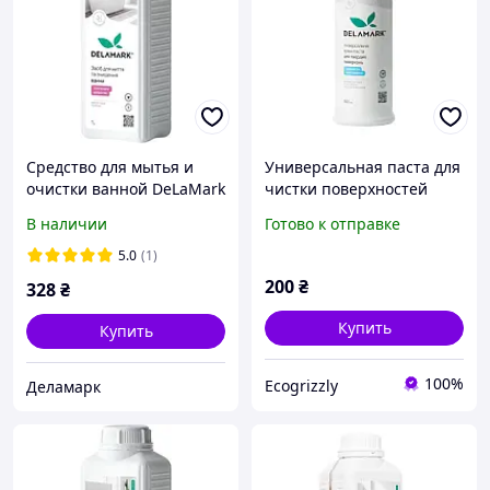
Средство для мытья и
Универсальная паста для
очистки ванной DeLaMark
чистки поверхностей
с цветочным ароматом 1
DeLaMark с ароматом
В наличии
Готово к отправке
л (4820152334145)
белых цветов хлопка, 500
мл
5.0
(1)
200
₴
328
₴
Купить
Купить
100%
Ecogrizzly
Деламарк