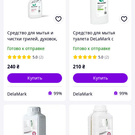
Средство для мытья и
Средство для мытья
чистки грилей, духовок,
туалета DeLaMark с
вытяжек, коптильных
ароматом хвои, 1 л
Готово к отправке
Готово к отправке
камер Delamark 500 мл
(4820152332332)
5.0
(2)
5.0
(2)
240
₴
210
₴
Купить
Купить
99%
99%
DelaMark
DelaMark