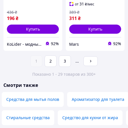
31
от
₴
/мес
436
₴
389
₴
196
₴
311
₴
Купить
Купить
92%
92%
KoLider - модный магазин
Mars
1
2
3
...
Показано 1 - 29 товаров из 300+
Смотри также
Средства для мытья полов
Ароматизатор для туалета
Стиральные средства
Средство для кухни от жира