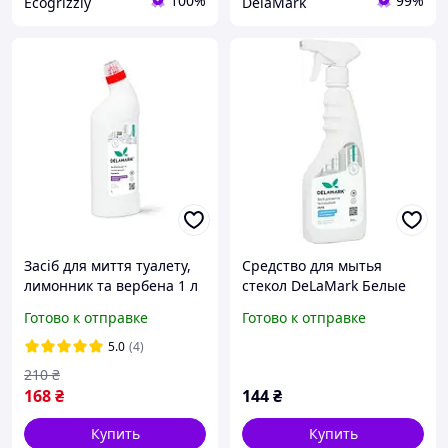
100%
99%
Ecogrizzly
DelaMark
Засіб для миття туалету,
Средство для мытья
лимонник та вербена 1 л
стекол DeLaMark Белые
(4820152333704)
цветы хлопка 500 мл
Готово к отправке
Готово к отправке
(4820152333681)
5.0
(4)
210
₴
168
₴
144
₴
Купить
Купить