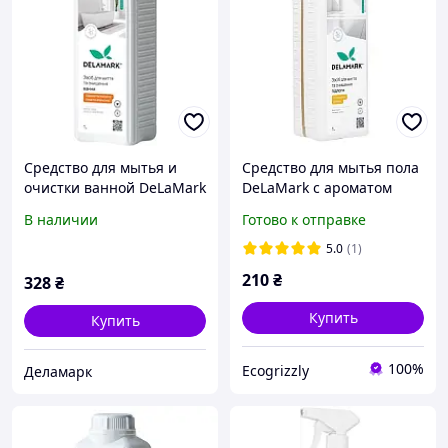
Средство для мытья и
Средство для мытья пола
очистки ванной DeLaMark
DeLaMark с ароматом
жасмин с апельсиновым
лимона, 1 л
В наличии
Готово к отправке
цветком 1 л
(4820152334138)
5.0
(1)
210
₴
328
₴
Купить
Купить
100%
Ecogrizzly
Деламарк