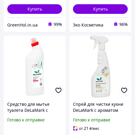
Купить
Купить
99%
96%
GreenHol.in.ua
Эко Косметика
Средство для мытья
Спрей для чистки кухни
туалета DeLaMark с
DeLaMark с ароматом
ароматом вишни, 1 л
лимона 500 мл
Готово к отправке
Готово к отправке
(4820152330673) (b510459)
21
от
₴
/мес