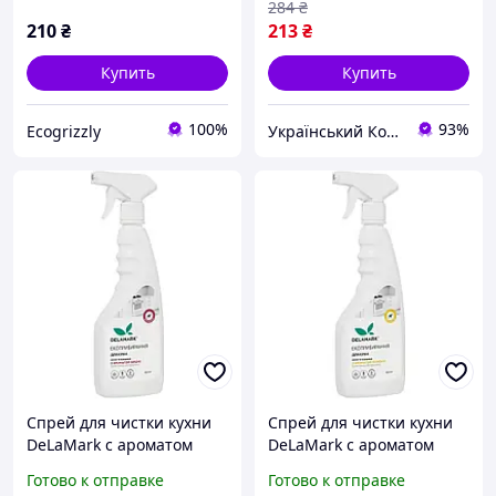
284
₴
210
₴
213
₴
Купить
Купить
100%
93%
Ecogrizzly
Український Кошик
Спрей для чистки кухни
Спрей для чистки кухни
DeLaMark с ароматом
DeLaMark с ароматом
вишни 500 мл
лимона 500 мл
Готово к отправке
Готово к отправке
(4820152330680) (h510460)
(4820152330673) v