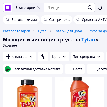
В категории
Бытовая химия
Сантри гель
Средства АНТ
Каталог товаров
Tytan
Товары для дома
Уход за д
Моющие и чистящие средства
Tytan
в
Украине
Фильтры
Цена
Тип средства
Бесплатная доставка Rozetka
Паста
Туалет