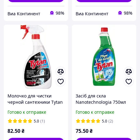
98%
98%
Виа Континент
Виа Континент
Молочко для чистки
Засіб для скла
черной сантехники Tytan
Nanotechnologia 750мл
распылитель 500 мл
(Запаска) - Tytan
Готово к отправке
Готово к отправке
5.0
(1)
5.0
(2)
82
.50
₴
75
.50
₴