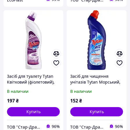
Засіб для туалету Tytan
Засіб для чищення
Квітковий (фіолетовий),
унітазів Tytan Морський,
1200 мл
700 мл
В наличии
В наличии
197
₴
152
₴
Купить
Купить
96%
96%
ТОВ "Стар-Драйв"
ТОВ "Стар-Драйв"