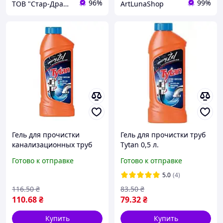
96%
99%
ТОВ "Стар-Драйв"
ArtLunaShop
Гель для прочистки
Гель для прочистки труб
канализационных труб
Tytan 0,5 л.
Tytan 1 L
Готово к отправке
Готово к отправке
5.0
(4)
116
.50
₴
83
.50
₴
110
.68
₴
79
.32
₴
Купить
Купить