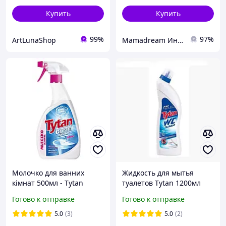
Купить
Купить
99%
97%
ArtLunaShop
Mamadream Интернет магазин
Молочко для ванних
Жидкость для мытья
кімнат 500мл - Tytan
туалетов Tytan 1200мл
(морская) (синяя)
Готово к отправке
Готово к отправке
5.0
(3)
5.0
(2)