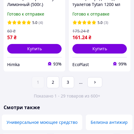
Лимонный (500г.)
туалетов Tytan 1200 мл
Готово к отправке
Готово к отправке
5.0
(4)
5.0
(3)
60
₴
175
.24
₴
57
₴
161
.24
₴
Купить
Купить
93%
99%
Himka
EcoPlast
1
2
3
...
Показано 1 - 29 товаров из 600+
Смотри также
Универсальное моющее средство
Белизна антижир