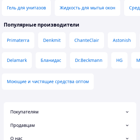
Гель для унитазов
Жидкость для мытья окон
Сред
Популярные производители
Primaterra
Denkmit
ChanteClair
Astonish
Delamark
Бланидас
Dr.Beckmann
HG
М
Моющие и чистящие средства оптом
Покупателям
Продавцам
О нас