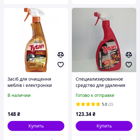
Засіб для очищення
Специализированное
меблів і електроніки
средство для удаления
Tytan Антистатичний, 500
загрязнений с
В наличии
Готово к отправке
мл
поверхности камина и
гриля Tytan 500 мл
5.0
(2)
148
₴
123
.34
₴
Купить
Купить