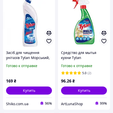
Засіб для чищення
Средство для мытья
унітазів Tytan Морський,
кухни Tytan
1200 мл
универсальное 500 g
Готово к отправке
Готово к отправке
5.0
(2)
169
₴
96
.26
₴
Купить
Купить
96%
99%
Shiko.com.ua
ArtLunaShop