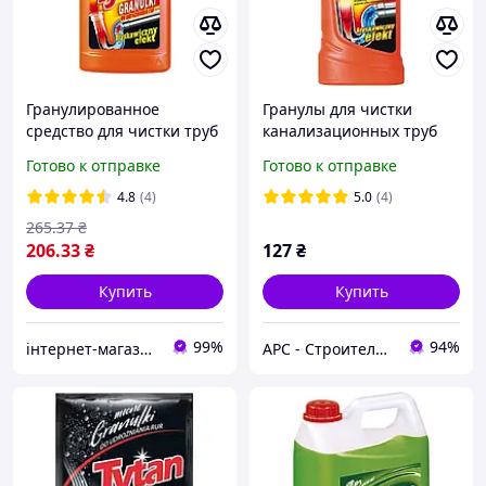
Гранулированное
Гранулы для чистки
средство для чистки труб
канализационных труб
Tytan (800г.)
Tytan 400 г
Готово к отправке
Готово к отправке
4.8
(4)
5.0
(4)
265
.37
₴
206
.33
₴
127
₴
Купить
Купить
99%
94%
інтернет-магазин KLIK
АРС - Строительный интернет-гипермаркет