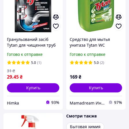
Гранульований засіб
Средство для мытья
Tytan для чищення труб
унитаза Tytan WC
(сашетка), 40 г
Зеленый 1200 мл
Готово к отправке
Готово к отправке
5.0
(1)
5.0
(2)
31
₴
29
.45
₴
169
₴
Купить
Купить
93%
97%
Himka
Mamadream Интернет магазин
Смотри также
Бытовая химия