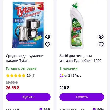
Средство для удаления
Засіб для чищення
накипи Tytan
унітазів Tytan Хвоя, 1200
"Антинакип", 30 г
мл
Готово к отправке
В наличии
21
5.0
(1)
от
₴
/мес
29
.55
₴
26
.55
₴
210
₴
Купить
Купить
99%
96%
EcoPlast
ТОВ "Стар-Драйв"