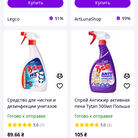
Купить
Купить
91%
99%
Legco
ArtLunaShop
Средство для чистки и
Спрей Антижир активная
дезинфекции унитазов
пена Tytan 500мл Польша
500мл (Спрей) - Tytan
Готово к отправке
Готово к отправке
5.0
(1)
5.0
(2)
89
.66
₴
105
₴