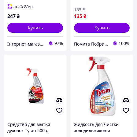
25
от
₴
/мес
165
₴
247
₴
135
₴
Купить
Купить
97%
100%
Інтернет-магазин підгузників та побутової хімії VIKI Home
Помита Побрита
Средство для мытья
Жидкость для чистки
духовок Tytan 500 g
холодильников и
микроволновых печей