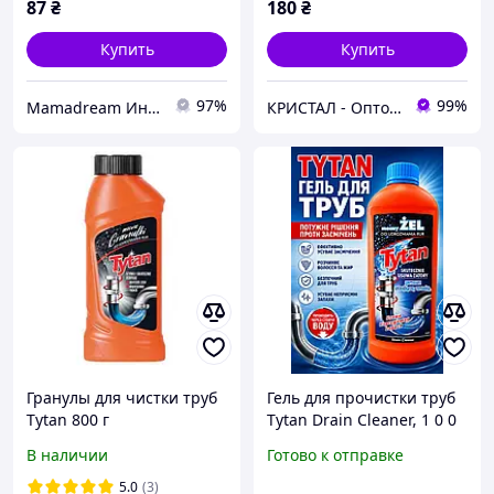
87
₴
180
₴
Купить
Купить
97%
99%
Mamadream Интернет магазин
КРИСТАЛ - Оптовая и розничная торговля одноразовой посудой, товарами санитарно-бытового назначения
Гранулы для чистки труб
Гель для прочистки труб
Tytan 800 г
Tytan Drain Cleaner, 1 0 0
0 г.
В наличии
Готово к отправке
5.0
(3)