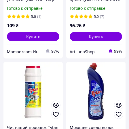
фиолетовый
мл универсальный для
Готово к отправке
Готово к отправке
кухонных поверхностей
5.0
(1)
5.0
(7)
109
₴
96
.26
₴
Купить
Купить
97%
99%
Mamadream Интернет магазин
ArtLunaShop
Чистящий порошок Tytan
Моющее средство для