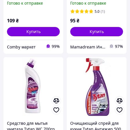
Готово к отправке
Готово к отправке
Tytan спрей 500грамм
5.0
(1)
109
₴
95
₴
Купить
Купить
99%
97%
Comby маркет
Mamadream Интернет магазин
Средство для мытья
Очищающий спрей для
унитаза Tytan WC 700гр.
кухни Tytan Антижир 500