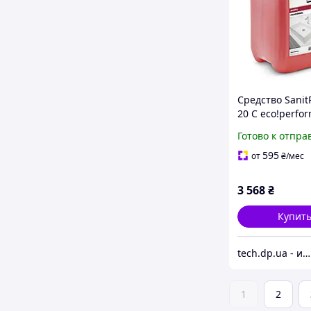
Средство Sanit
20 C eco!perfo
Karcher 6.295-6
Готово к отпра
595
от
₴
/мес
3 568
₴
Купит
tech.dp.ua - интернет магазин
1
2