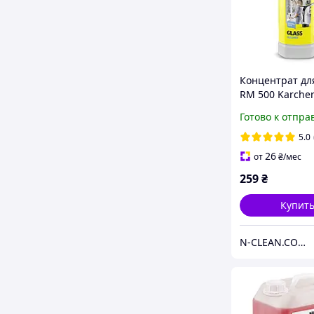
Концентрат дл
RM 500 Karcher
772.0
Готово к отпра
5.0
26
от
₴
/мес
259
₴
Купит
N-CLEAN.COM.UA Техника и аксессуары для уборки.