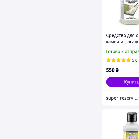
Средство для 
камня и фасад
'N' CLEAN 3в1 
Готово к отпра
л
5.0
550
₴
Купит
super_rezerv_market