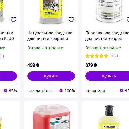
очистки
Натуральное средство
Порошковое средств
ов PLUG
для чистки ковров и
для чистки ковров
RM 611,1
мягкой мебели RM 519
Karcher 6.295-849.0 
вке
Готово к отправке
Готово к отправке
62962370
760 CarpetPro, 0.8кг
(1)
5.0
(1)
499
₴
879
₴
ь
Купить
Купить
96%
100%
9
German-Technics
НоваСила