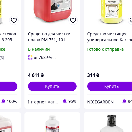
я стекол
Средство для чистки
Средство чистящее
 6.295-
полов RM 751, 10 L
универсальное Karch
RM 626, 1 л
вке
В наличии
Готово к отправке
768
(3)
от
₴
/мес
4 611
₴
314
₴
ь
Купить
Купить
100%
95%
9
Інтернет магазин Strument
NICEGARDEN