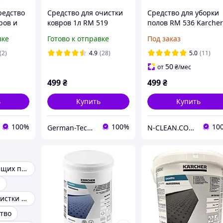
редство
Средство для очистки
Средство для уборки
ров и
ковров 1л RM 519
полов RM 536 Karche
 1л RM
Karcher 6.295-771.0
6.296-188.0
вке
Готово к отправке
Под заказ
96-237.0
(2)
4.9
(28)
5.0
(11)
50
от
₴
/мес
499
₴
499
₴
ь
Купить
Купить
100%
100%
10
German-Technics
N-CLEAN.COM.UA Техника и аксессуары для уборки.
Химия для моющих пылесосов
я
Средство для чистки ковров
тво