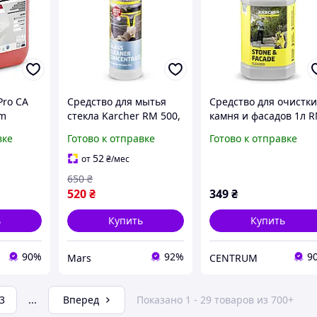
Pro CA
Средство для мытья
Средство для очистк
rm
стекла Karcher RM 500,
камня и фасадов 1л 
80.0
750мл (6.296-170.0) o
611 Karcher 6.295-765
вке
Готово к отправке
Готово к отправке
52
от
₴
/мес
650
₴
520
₴
349
₴
ь
Купить
Купить
90%
92%
9
Mars
CENTRUM
3
...
Вперед
Показано 1 - 29 товаров из 700+