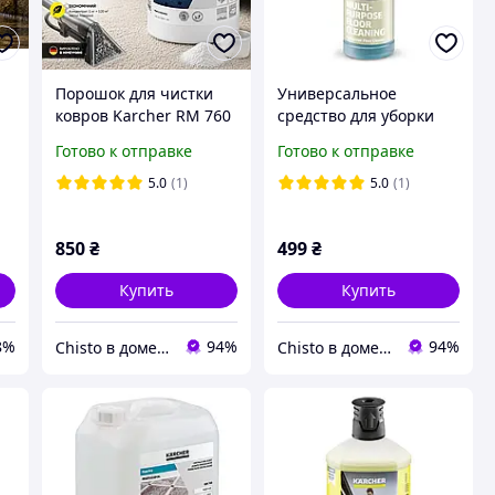
и
Порошок для чистки
Универсальное
ковров Karcher RM 760
средство для уборки
&
iCapsol /
пола Karcher RM 536
Готово к отправке
Готово к отправке
Профессиональное
(0,75 л)
средство для оббивки и
5.0
(1)
5.0
(1)
ковровых покрытий
т
850
₴
499
₴
Купить
Купить
8%
94%
94%
Chisto в доме и на работе
Chisto в доме и на работе