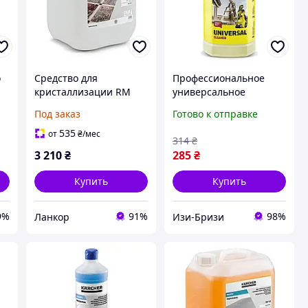
о
Средство для
Профессиональное
кристаллизации RM
универсальное
RM
749, 10л
чистящее средство
Под заказ
Готово к отправке
Karcher RM 626, 1л
(6.295-753.0)
535
от
₴
/мес
314
₴
3 210
₴
285
₴
Купить
Купить
9%
91%
98%
Ланкор
Изи-Бризи