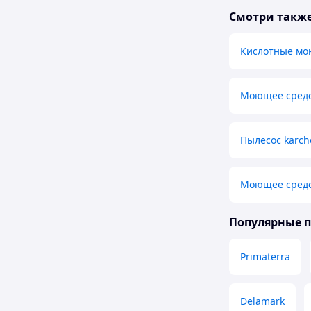
Смотри такж
Кислотные мо
Моющее средс
Пылесос karch
Моющее средс
Популярные 
Primaterra
Delamark