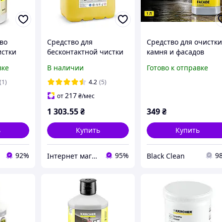
во
Средство для
Средство для очистк
истки
бесконтактной чистки
камня и фасадов
3в1 (1л)
5л RM 806 Karcher
Karcher RM 611 Plug 
вке
В наличии
Готово к отправке
9.610-748.0
Clean 3-в-1 1 л
профессиональный
(1)
4.2
(5)
очиститель для
217
от
₴
/мес
фасадов, террас, пли
1 303
.55
₴
349
₴
ь
Купить
Купить
92%
95%
9
Інтернет магазин Strument
Black Clean