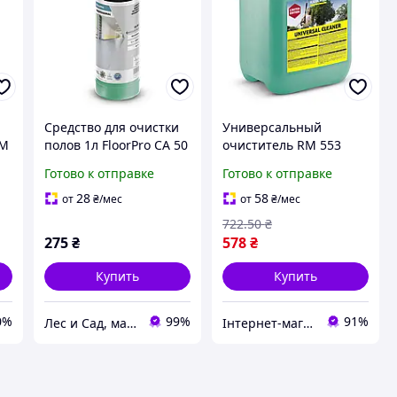
и
Средство для очистки
Универсальный
RM
полов 1л FloorPro CA 50
очиститель RM 553
.0
C eco!perform Karcher
Karcher 6.296-181.0
Готово к отправке
Готово к отправке
6.296-053.0
28
58
от
₴
/мес
от
₴
/мес
722
.50
₴
275
₴
578
₴
Купить
Купить
0%
99%
91%
Лес и Сад, магазин инструментов и садово-парковой техники
Інтернет-магазин Clothes-Mall