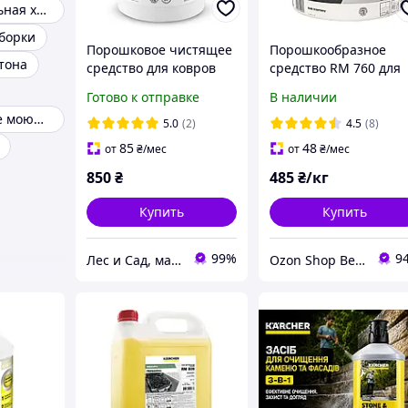
Профессиональная химия для ковров
уборки
Порошковое чистящее
Порошкообразное
тона
средство для ковров
средство RM 760 для
Karcher CarpetPro RM
чистки текстильных
Готово к отправке
В наличии
760, 0.8кг
покрытий и мягкой
Универсальное моющее средство
мебели, 1 кг
5.0
(2)
4.5
(8)
85
48
от
₴
/мес
от
₴
/мес
850
₴
485
₴/кг
Купить
Купить
99%
9
Лес и Сад, магазин инструментов и садово-парковой техники
Ozon Shop Великий вибір товару для клінінгу, детейлінгу та автомийки.