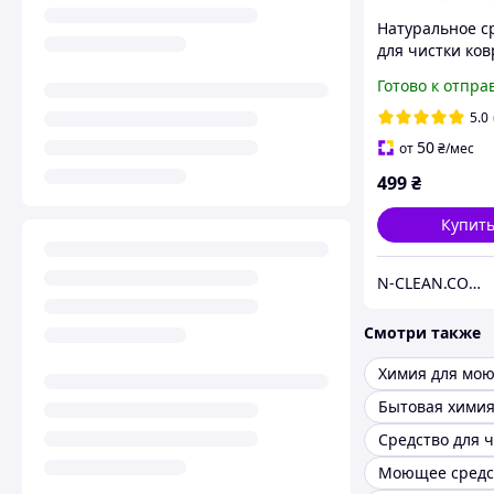
Натуральное с
для чистки ков
мягкой мебели
Готово к отпра
519 Karcher 6.2
5.0
50
от
₴
/мес
499
₴
Купит
N-CLEAN.COM.UA Техника и аксессуары для уборки.
Смотри также
Бытовая хими
Моющее средс