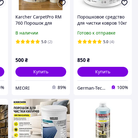
Karcher CarpetPro RM
Порошковое средство
760 Порошок для
для чистки ковров 10кг
чистки ковров и
CarpetPro RM 760
В наличии
Готово к отправке
мебели (500 г на
Karcher 6.295-847.0
россыпь)
5.0
(2)
5.0
(4)
500
₴
850
₴
Купить
Купить
4%
89%
100%
MEORI
German-Technics