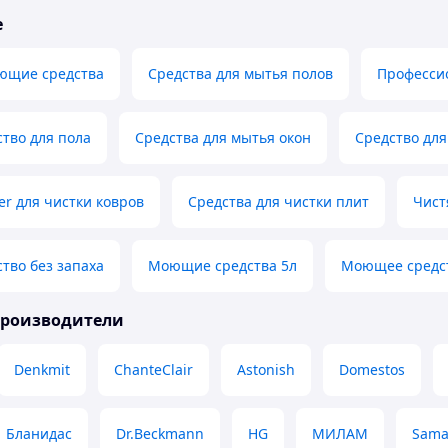
е
ющие средства
Средства для мытья полов
Професси
тво для пола
Средства для мытья окон
Средство для
er для чистки ковров
Средства для чистки плит
Чист
тво без запаха
Моющие средства 5л
Моющее средст
производители
Denkmit
ChanteClair
Astonish
Domestos
Бланидас
Dr.Beckmann
HG
МИЛАМ
Sam