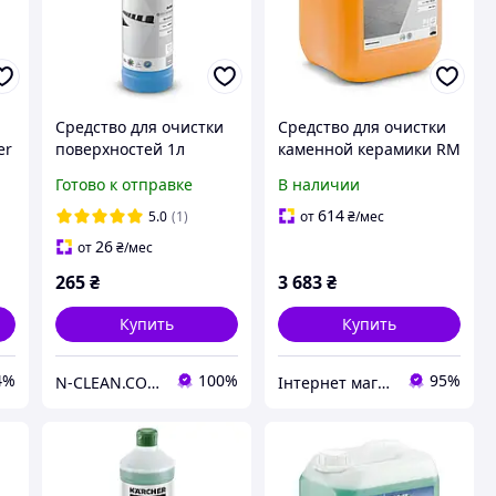
Средство для очистки
Средство для очистки
er
поверхностей 1л
каменной керамики RM
SurfacePro CA 30 C
753, 10л
Готово к отправке
В наличии
Karcher 6.295-681.0
614
5.0
(1)
от
₴
/мес
26
от
₴
/мес
265
₴
3 683
₴
Купить
Купить
4%
100%
95%
N-CLEAN.COM.UA Техника и аксессуары для уборки.
Інтернет магазин Strument