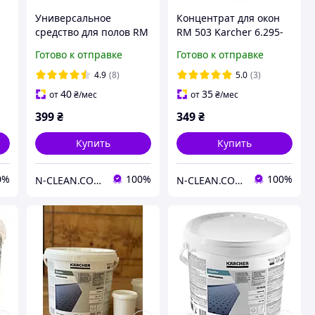
Универсальное
Концентрат для окон
r
средство для полов RM
RM 503 Karcher 6.295-
536 Karcher 6.295-944.0
840.0
Готово к отправке
Готово к отправке
4.9
(8)
5.0
(3)
40
35
от
₴
/мес
от
₴
/мес
399
₴
349
₴
Купить
Купить
0%
100%
100%
N-CLEAN.COM.UA Техника и аксессуары для уборки.
N-CLEAN.COM.UA Техника и аксессуары для уборки.