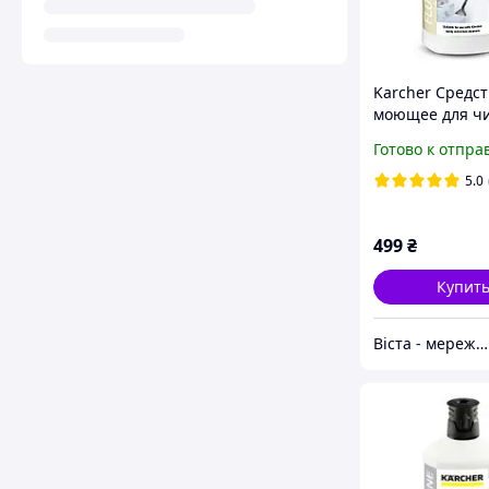
Karcher Средст
моющее для ч
ковров RM 519 
Готово к отпра
5.0
499
₴
Купит
Віста - мережа будівельно-господарчих маркетів